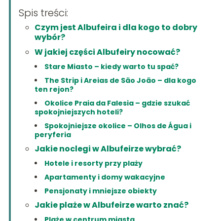
Spis treści:
Czym jest Albufeira i dla kogo to dobry
wybór?
W jakiej części Albufeiry nocować?
Stare Miasto – kiedy warto tu spać?
The Strip i Areias de São João – dla kogo
ten rejon?
Okolice Praia da Falesia – gdzie szukać
spokojniejszych hoteli?
Spokojniejsze okolice – Olhos de Água i
peryferia
Jakie noclegi w Albufeirze wybrać?
Hotele i resorty przy plaży
Apartamenty i domy wakacyjne
Pensjonaty i mniejsze obiekty
Jakie plaże w Albufeirze warto znać?
Plaże w centrum miasta