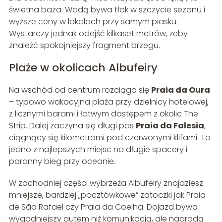
świetna baza. Wadą bywa tłok w szczycie sezonu i
wyższe ceny w lokalach przy samym piasku.
Wystarczy jednak odejść kilkaset metrów, żeby
znaleźć spokojniejszy fragment brzegu.
Plaże w okolicach Albufeiry
Na wschód od centrum rozciąga się
Praia da Oura
– typowo wakacyjna plaża przy dzielnicy hotelowej,
z licznymi barami i łatwym dostępem z okolic The
Strip. Dalej zaczyna się długi pas
Praia da Falesia
,
ciągnący się kilometrami pod czerwonymi klifami. To
jedno z najlepszych miejsc na długie spacery i
poranny bieg przy oceanie.
W zachodniej części wybrzeża Albufeiry znajdziesz
mniejsze, bardziej „pocztówkowe” zatoczki jak Praia
de São Rafael czy Praia da Coelha. Dojazd bywa
wygodniejszy autem niż komunikacją, ale nagrodą