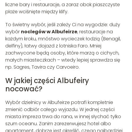
liczne bary i restauracje, a zaraz obok piaszczyste
plaże wciśnięte między klify.
To świetny wybór, jeśli zależy Ci na wygodzie: duży
wybór
noclegów w Albufeirze
, restauracje na
każdym kroku, mnóstwo wycieczek łodzią (Benagil,
delfiny), łatwy dojazd z lotniska Faro. Mniej
zachwycone będą osoby, które marzą o cichych,
małych miasteczkach – wtedy lepiej sprawdza się
np. Sagres, Tavira czy Carvoeiro.
W jakiej części Albufeiry
nocować?
Wybór dzielnicy w Albufeirze potrafi kompletnie
zmienić odbiór całego wyjazdu. W jednej części
miasta impreza trwa do rana, w innej słychać tylko
szum oceanu. Zanim zarezerwujesz hotel albo
apartament, dobrze jest określić, czego najbardziej