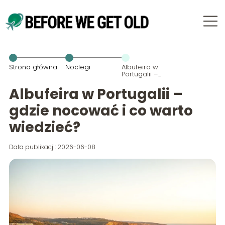
Strona główna
Noclegi
Albufeira w
Portugalii –
gdzie
nocować i co
Albufeira w Portugalii –
warto
wiedzieć?
gdzie nocować i co warto
wiedzieć?
Data publikacji: 2026-06-08