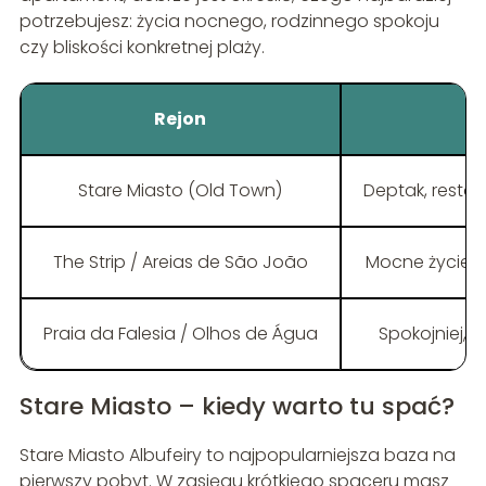
potrzebujesz: życia nocnego, rodzinnego spokoju
czy bliskości konkretnej plaży.
Rejon
Stare Miasto (Old Town)
Deptak, restau
The Strip / Areias de São João
Mocne życie n
Praia da Falesia / Olhos de Água
Spokojniej, d
Stare Miasto – kiedy warto tu spać?
Stare Miasto Albufeiry to najpopularniejsza baza na
pierwszy pobyt. W zasięgu krótkiego spaceru masz