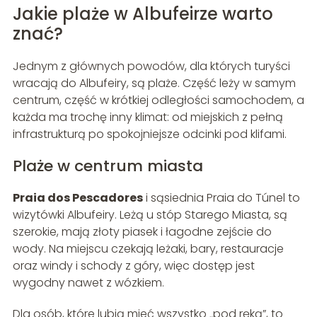
Jakie plaże w Albufeirze warto
znać?
Jednym z głównych powodów, dla których turyści
wracają do Albufeiry, są plaże. Część leży w samym
centrum, część w krótkiej odległości samochodem, a
każda ma trochę inny klimat: od miejskich z pełną
infrastrukturą po spokojniejsze odcinki pod klifami.
Plaże w centrum miasta
Praia dos Pescadores
i sąsiednia Praia do Túnel to
wizytówki Albufeiry. Leżą u stóp Starego Miasta, są
szerokie, mają złoty piasek i łagodne zejście do
wody. Na miejscu czekają leżaki, bary, restauracje
oraz windy i schody z góry, więc dostęp jest
wygodny nawet z wózkiem.
Dla osób, które lubią mieć wszystko „pod ręką”, to