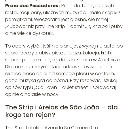
Praia dos Pescadores
i Praia do Túnel, dziesiątki
restauracji, bary, ulicznych muzyków i małe sklepiki z
pamiątkami. Wieczorami jest głośno, ale mniej
„klubowo” niż przy The Strip – dominują knajpki i puby,
a nie wielkie dyskoteki.
To dobry wybór, jeśli nie planujesz wynajmu auta, bo
sporo rzeczy zrobisz pieszo: plaża, kolacja, krótki
spacer po uliczkach, rejs łodzią z portu w Albufeirze.
Dla rodzin z małymi dziećmi lepsza bywa jednak
okolica nieco dalej od samego placu w centrum,
gdzie muzyka gra do późna. Przy rezerwacji szukaj
opisów typu „Old Town – quiet street” i sprawdzaj
opinie o hałasie w nocy.
The Strip i Areias de São João – dla
kogo ten rejon?
The Strip (okolice Avenida Sá Carneiro) to