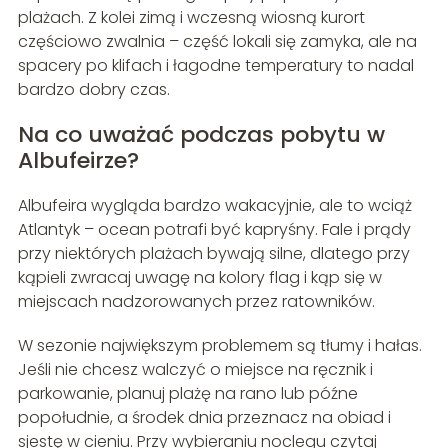
plażach. Z kolei zimą i wczesną wiosną kurort
częściowo zwalnia – część lokali się zamyka, ale na
spacery po klifach i łagodne temperatury to nadal
bardzo dobry czas.
Na co uważać podczas pobytu w
Albufeirze?
Albufeira wygląda bardzo wakacyjnie, ale to wciąż
Atlantyk – ocean potrafi być kapryśny. Fale i prądy
przy niektórych plażach bywają silne, dlatego przy
kąpieli zwracaj uwagę na kolory flag i kąp się w
miejscach nadzorowanych przez ratowników.
W sezonie największym problemem są tłumy i hałas.
Jeśli nie chcesz walczyć o miejsce na ręcznik i
parkowanie, planuj plażę na rano lub późne
popołudnie, a środek dnia przeznacz na obiad i
sjestę w cieniu. Przy wybieraniu noclegu czytaj