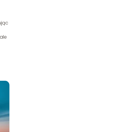
ując
ale