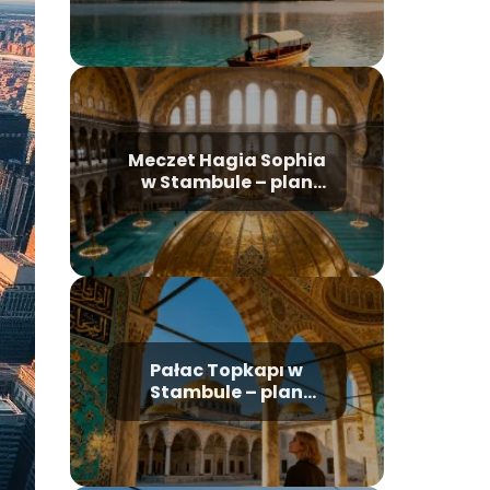
najważniejsze
atrakcje
Meczet Hagia Sophia
w Stambule – plan
zwiedzania, historia,
bilety
Pałac Topkapı w
Stambule – plan
zwiedzania i
najważniejsze
atrakcje