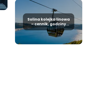
Solina kolejka linowa
– cennik, godziny
otwarcia, informacje