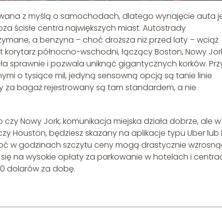
owana z myślą o samochodach, dlatego wynajęcie auta j
oza ścisłe centra największych miast. Autostrady
mane, a benzyna – choć droższa niż przed laty – wciąż
st korytarz północno-wschodni, łączący Boston, Nowy Jork
ła sprawnie i pozwala uniknąć gigantycznych korków. Prz
mi o tysiące mil, jedyną sensowną opcją są tanie linie
ty za bagaż rejestrowany są tam standardem, a nie
 czy Nowy Jork, komunikacja miejska działa dobrze, ale w
 czy Houston, będziesz skazany na aplikacje typu Uber lub L
hoć w godzinach szczytu ceny mogą drastycznie wzrosną
 się na wysokie opłaty za parkowanie w hotelach i centra
70 dolarów za dobę.