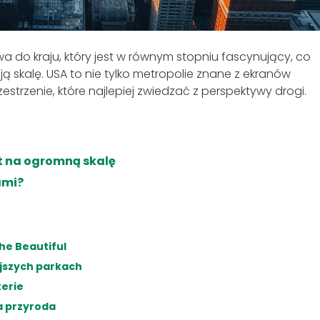
do kraju, który jest w równym stopniu fascynujący, co
 skalę. USA to nie tylko metropolie znane z ekranów
strzenie, które najlepiej zwiedzać z perspektywy drogi.
t na ogromną skalę
ami?
he Beautiful
ejszych parkach
terie
ka przyroda