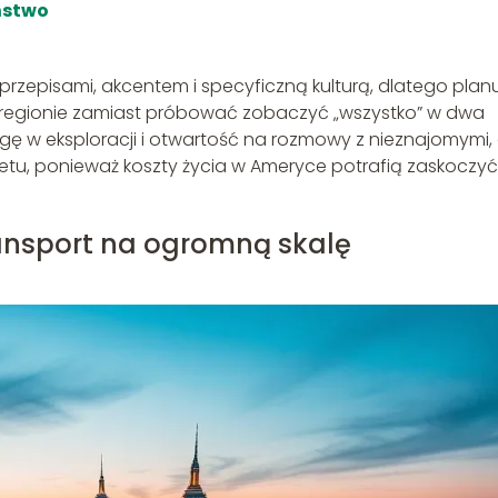
ństwo
przepisami, akcentem i specyficzną kulturą, dlatego plan
m regionie zamiast próbować zobaczyć „wszystko” w dwa
ę w eksploracji i otwartość na rozmowy z nieznajomymi, 
u, ponieważ koszty życia w Ameryce potrafią zaskoczyć
ransport na ogromną skalę