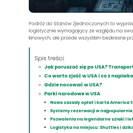
Podróż do Stanów Zjednoczonych to wyprawa 
logistycznie wymagający ze względu na swoją
kinowych, ale przede wszystkim bezkresne prze
Spis treści:
Jak poruszać się po USA? Transpor
Co warto zjeść w USA i co z napiwk
Gdzie nocować w USA?
Parki narodowe w USA
Nowe zasady opłat i karta America t
Systemy rezerwacji w najpopularni
Pozwolenia na legendarne szlaki i lo
Logistyka na miejscu: Shuttles i dzi