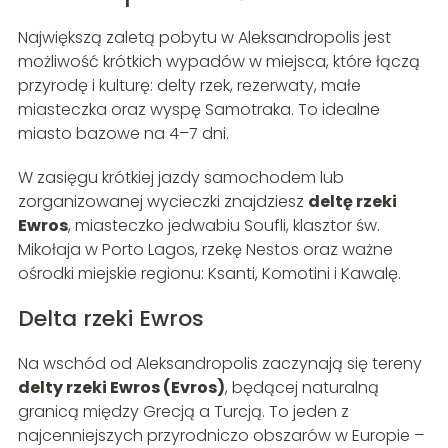
Największą zaletą pobytu w Aleksandropolis jest
możliwość krótkich wypadów w miejsca, które łączą
przyrodę i kulturę: delty rzek, rezerwaty, małe
miasteczka oraz wyspę Samotraka. To idealne
miasto bazowe na 4–7 dni.
W zasięgu krótkiej jazdy samochodem lub
zorganizowanej wycieczki znajdziesz
deltę rzeki
Ewros
, miasteczko jedwabiu Soufli, klasztor św.
Mikołaja w Porto Lagos, rzekę Nestos oraz ważne
ośrodki miejskie regionu: Ksanti, Komotini i Kawalę.
Delta rzeki Ewros
Na wschód od Aleksandropolis zaczynają się tereny
delty rzeki Ewros (Evros)
, będącej naturalną
granicą między Grecją a Turcją. To jeden z
najcenniejszych przyrodniczo obszarów w Europie –