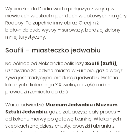
Wycieczkę do Dadia warto połączyć z wizytą w
niewielkich wioskach i punktach widokowych na góry
Rodopy. To zupełnie inny obraz Grecji niż
biało‑niebieskie wyspy – surowszy, bardziej zielony i
mniej turystyczny.
Soufli – miasteczko jedwabiu
Na północ od Aleksandropolis leży
Soufli (Sufli)
,
uznawane za jedyne miasto w Europie, gdzie wciąż
żywa jest tradycyjna produkcja jedwabiu. Historia
lokalnych tkalni sięga XIX wieku, a część rodzin
prowadzi rzemiosło do dziś.
Warto odwiedzić
Muzeum Jedwabiu
i
Muzeum
Sztuki Jedwabiu
, gdzie zobaczysz cały proces –
od kokonu morwy po gotową tkaninę. W lokalnych
sklepikach znajdziesz chusty, apaszki i ubrania z