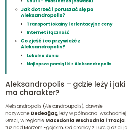
Soufli – miasteczko jedwabiu
Jak dotrzeć i poruszać się po
Aleksandropolis?
Transport lokalny i orientacyjne ceny
Internet i łączność
Co zjeść i co przywieźć z
Aleksandropolis?
Lokalne dania
Najlepsze pamiątki z Aleksandropolis
Aleksandropolis – gdzie leży i jaki
ma charakter?
Aleksandropolis (Alexandroupolis), dawniej
nazywane
Dedeağaç
, leży w północno-wschodniej
Grecji, w regionie
Macedonia Wschodnia i Tracja
,
tuż nad Morzem Egejskim. Od granicy z Turcją dzieli je