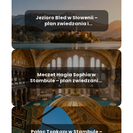
Jezioro Bled w Słowenii –
plan zwiedzania i
najważniejsze atrakcje
Meczet Hagia Sophia w
Stambule – plan zwiedzania,
historia, bilety
Pałac Topkapı w Stambule –