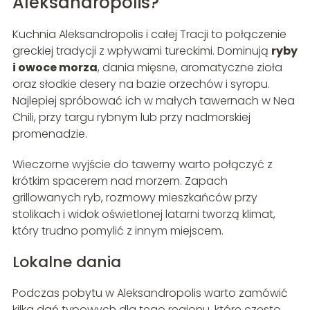
Aleksandropolis?
Kuchnia Aleksandropolis i całej Tracji to połączenie
greckiej tradycji z wpływami tureckimi. Dominują
ryby
i owoce morza
, dania mięsne, aromatyczne zioła
oraz słodkie desery na bazie orzechów i syropu.
Najlepiej spróbować ich w małych tawernach w Nea
Chili, przy targu rybnym lub przy nadmorskiej
promenadzie.
Wieczorne wyjście do tawerny warto połączyć z
krótkim spacerem nad morzem. Zapach
grillowanych ryb, rozmowy mieszkańców przy
stolikach i widok oświetlonej latarni tworzą klimat,
który trudno pomylić z innym miejscem.
Lokalne dania
Podczas pobytu w Aleksandropolis warto zamówić
kilka dań typowych dla tego regionu, które często