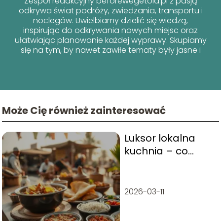
Zespół redakcyjny beforewegetold.pl z pasją
odkrywa świat podróży, zwiedzania, transportu i
noclegów. Uwielbiamy dzielić się wiedzą,
inspirując do odkrywania nowych miejsc oraz
ułatwiając planowanie każdej wyprawy. Skupiamy
się na tym, by nawet zawiłe tematy były jasne i
przyjazne dla każdego podróżnika!
Może Cię również zainteresować
Luksor lokalna
kuchnia – co
warto zjeść?
2026-03-11