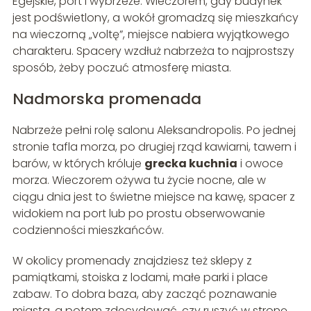
Egejskie, port i wybrzeże. Wieczorem, gdy budynek
jest podświetlony, a wokół gromadzą się mieszkańcy
na wieczorną „voltę”, miejsce nabiera wyjątkowego
charakteru. Spacery wzdłuż nabrzeża to najprostszy
sposób, żeby poczuć atmosferę miasta.
Nadmorska promenada
Nabrzeże pełni rolę salonu Aleksandropolis. Po jednej
stronie tafla morza, po drugiej rząd kawiarni, tawern i
barów, w których króluje
grecka kuchnia
i owoce
morza. Wieczorem ożywa tu życie nocne, ale w
ciągu dnia jest to świetne miejsce na kawę, spacer z
widokiem na port lub po prostu obserwowanie
codzienności mieszkańców.
W okolicy promenady znajdziesz też sklepy z
pamiątkami, stoiska z lodami, małe parki i place
zabaw. To dobra baza, aby zacząć poznawanie
miasta, a potem zdecydować, czy ruszyć w stronę