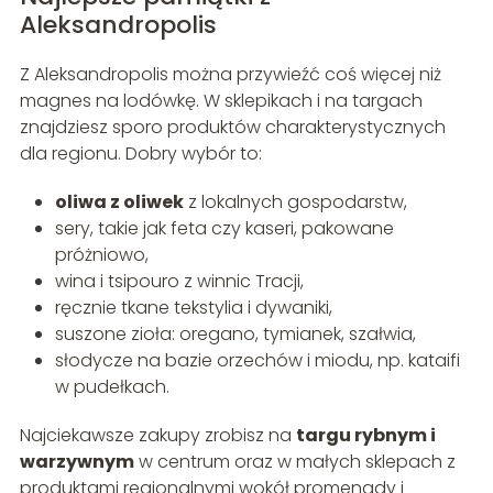
Aleksandropolis
Z Aleksandropolis można przywieźć coś więcej niż
magnes na lodówkę. W sklepikach i na targach
znajdziesz sporo produktów charakterystycznych
dla regionu. Dobry wybór to:
oliwa z oliwek
z lokalnych gospodarstw,
sery, takie jak feta czy kaseri, pakowane
próżniowo,
wina i tsipouro z winnic Tracji,
ręcznie tkane tekstylia i dywaniki,
suszone zioła: oregano, tymianek, szałwia,
słodycze na bazie orzechów i miodu, np. kataifi
w pudełkach.
Najciekawsze zakupy zrobisz na
targu rybnym i
warzywnym
w centrum oraz w małych sklepach z
produktami regionalnymi wokół promenady i