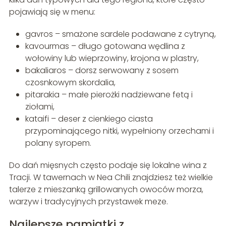
pojawiają się w menu:
gavros – smażone sardele podawane z cytryną,
kavourmas – długo gotowana wędlina z
wołowiny lub wieprzowiny, krojona w plastry,
bakaliaros – dorsz serwowany z sosem
czosnkowym skordalia,
pitarakia – małe pierożki nadziewane fetą i
ziołami,
kataifi – deser z cienkiego ciasta
przypominającego nitki, wypełniony orzechami i
polany syropem.
Do dań mięsnych często podaje się lokalne wina z
Tracji. W tawernach w Nea Chili znajdziesz też wielkie
talerze z mieszanką grillowanych owoców morza,
warzyw i tradycyjnych przystawek meze.
Najlepsze pamiątki z