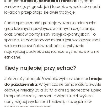
ludność
turecka, pomacka i romska
. Słychać
zarówno język grecki, jak i turecki, a w wielu domach i
lokalach przeplatają się dwie tradycje.
Sama społeczność greckojęzyczna to mieszanka
grup lokalnych, przybyszów z innych części kraju
oraz Greków pontyjskich i rosyjsko‑pontyjskich. To
sprawia, że codzienność miasta jest wielojęzyczna i
wielonarodowościowa, choć statystycznie
najczęściej podkreśla się różnice wyznaniowe, a nie
etniczne.
Kiedy najlepiej przyjechać?
Jeśli zależy ci na plażowaniu, wybierz okres od
maja
do października
. W tym czasie temperatura zwykle
oscyluje między 25 a 35°C, a dni są słoneczne. Lipiec
i sierpień to szczyt sezonu – więcej ludzi, wyższe
ceny, więcej wydarzeń i festiwali, szczególnie w