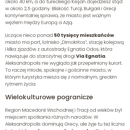
około 40 km, a do tureckiego Keşan dojedziesz stąd
w około 2,5 godziny. Bliskość Turcji, Bułgarii i Grecji
kontynentalnej sprawia, że miasto jest ważnym
węzłem między Europą a Azją.
Liczące nieco ponad
50 tysięcy mieszkańców
miasto ma port, lotnisko „Dimokritos”, stację kolejową
i kilka zjazdów z autostrady Egnatia Odos, która
nawiązuje do starożytnej drogi
Via Egnatia
.
Aleksandropolis nie wygląda jak przepełniony kurort.
To raczej młode, spokojne i gościnne miasto, w
którym turystyka miesza się z normalnym, greckim
rytmem życia.
Wielokulturowe pogranicze
Region Macedonii Wschodniej i Tracji od wieków był
miejscem spotkania różnych narodów. W
Aleksandropolis dominują Grecy, ale żyje tu też liczna