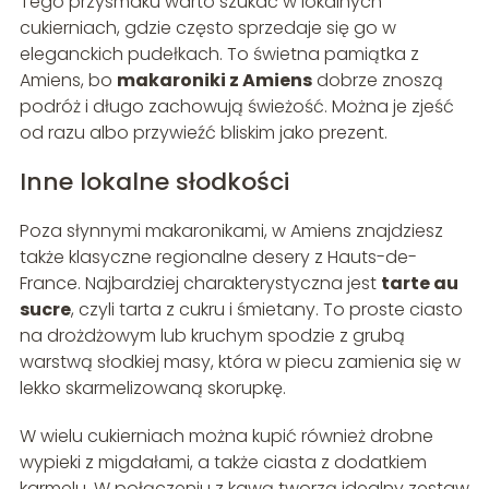
Tego przysmaku warto szukać w lokalnych
cukierniach, gdzie często sprzedaje się go w
eleganckich pudełkach. To świetna pamiątka z
Amiens, bo
makaroniki z Amiens
dobrze znoszą
podróż i długo zachowują świeżość. Można je zjeść
od razu albo przywieźć bliskim jako prezent.
Inne lokalne słodkości
Poza słynnymi makaronikami, w Amiens znajdziesz
także klasyczne regionalne desery z Hauts-de-
France. Najbardziej charakterystyczna jest
tarte au
sucre
, czyli tarta z cukru i śmietany. To proste ciasto
na drożdżowym lub kruchym spodzie z grubą
warstwą słodkiej masy, która w piecu zamienia się w
lekko skarmelizowaną skorupkę.
W wielu cukierniach można kupić również drobne
wypieki z migdałami, a także ciasta z dodatkiem
karmelu. W połączeniu z kawą tworzą idealny zestaw