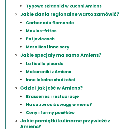
Typowe składniki w kuchni Amiens
Jakie dania regionalne warto zamówić?
Carbonade flamande
Moules-frites
Potjevleesch
Maroilles i inne sery
Jakie specjały ma samo Amiens?
La ficelle picarde
Makaroniki z Amiens
Inne lokalne słodkości
Gdzie i jak jeść w Amiens?
Brasseries i restauracje
Na co zwrócić uwagę w menu?
Ceny i formy posiłków
Jakie pamiątki kulinarne przywieźć z
Amiens?