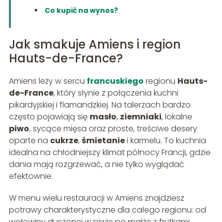
Co kupić na wynos?
Jak smakuje Amiens i region
Hauts-de-France?
Amiens leży w sercu
francuskiego
regionu
Hauts-
de-France
, który słynie z połączenia kuchni
pikardyjskiej i flamandzkiej. Na talerzach bardzo
często pojawiają się
masło
,
ziemniaki
, lokalne
piwo
, sycące mięsa oraz proste, treściwe desery
oparte na
cukrze
,
śmietanie
i karmelu. To kuchnia
idealna na chłodniejszy klimat północy Francji, gdzie
dania mają rozgrzewać, a nie tylko wyglądać
efektownie.
W menu wielu restauracji w Amiens znajdziesz
potrawy charakterystyczne dla całego regionu: od
wołowiny duszonej w piwie po małże z frytkami.