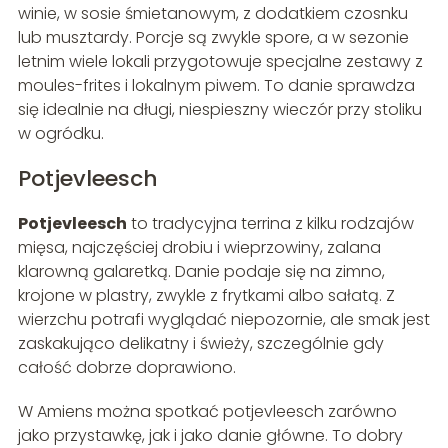
winie, w sosie śmietanowym, z dodatkiem czosnku
lub musztardy. Porcje są zwykle spore, a w sezonie
letnim wiele lokali przygotowuje specjalne zestawy z
moules-frites i lokalnym piwem. To danie sprawdza
się idealnie na długi, niespieszny wieczór przy stoliku
w ogródku.
Potjevleesch
Potjevleesch
to tradycyjna terrina z kilku rodzajów
mięsa, najczęściej drobiu i wieprzowiny, zalana
klarowną galaretką. Danie podaje się na zimno,
krojone w plastry, zwykle z frytkami albo sałatą. Z
wierzchu potrafi wyglądać niepozornie, ale smak jest
zaskakująco delikatny i świeży, szczególnie gdy
całość dobrze doprawiono.
W Amiens można spotkać potjevleesch zarówno
jako przystawkę, jak i jako danie główne. To dobry