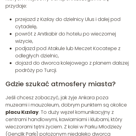
przydaje:
przejazd z Kızılay do dzielnicy Ulus i dalej pod
cytadelę,
powrót z Anıtkabir do hotelu po wieczornej
wizycie,
podjazd pod Atakule lub Meczet Kocatepe z
odległych dzielnic,
dojazd do dworca kolejowego z planem dalszej
podróży po Turcji.
Gdzie szukać atmosfery miasta?
Jeśli chcesz zobaczyć, jak żyje Ankara poza
muzeami i mauzoleum, dobrym punktem są okolice
placu Kızılay
. To duży węzeł komunikacyjny z
centrami handlowymi, kawiarniami i klubami, który
wieczorami tętni życiem. Z kolei w Parku Młodzieży
(Gençlik Parkı) położonym niedaleko dworca