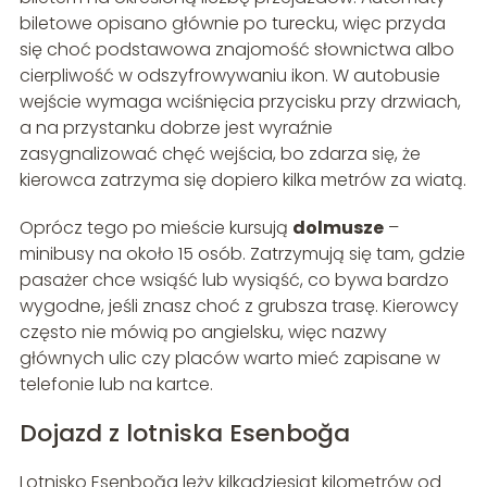
biletowe opisano głównie po turecku, więc przyda
się choć podstawowa znajomość słownictwa albo
cierpliwość w odszyfrowywaniu ikon. W autobusie
wejście wymaga wciśnięcia przycisku przy drzwiach,
a na przystanku dobrze jest wyraźnie
zasygnalizować chęć wejścia, bo zdarza się, że
kierowca zatrzyma się dopiero kilka metrów za wiatą.
Oprócz tego po mieście kursują
dolmusze
–
minibusy na około 15 osób. Zatrzymują się tam, gdzie
pasażer chce wsiąść lub wysiąść, co bywa bardzo
wygodne, jeśli znasz choć z grubsza trasę. Kierowcy
często nie mówią po angielsku, więc nazwy
głównych ulic czy placów warto mieć zapisane w
telefonie lub na kartce.
Dojazd z lotniska Esenboğa
Lotnisko Esenboğa leży kilkadziesiąt kilometrów od