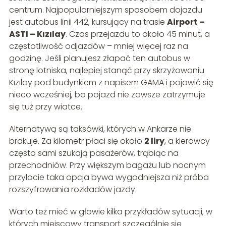
centrum. Najpopularniejszym sposobem dojazdu
jest autobus linii 442, kursujący na trasie
Airport –
ASTI – Kızılay
. Czas przejazdu to około 45 minut, a
częstotliwość odjazdów – mniej więcej raz na
godzinę. Jeśli planujesz złapać ten autobus w
stronę lotniska, najlepiej stanąć przy skrzyżowaniu
Kızılay pod budynkiem z napisem GAMA i pojawić się
nieco wcześniej, bo pojazd nie zawsze zatrzymuje
się tuż przy wiatce.
Alternatywą są taksówki, których w Ankarze nie
brakuje. Za kilometr płaci się około
2 liry
, a kierowcy
często sami szukają pasażerów, trąbiąc na
przechodniów. Przy większym bagażu lub nocnym
przylocie taka opcja bywa wygodniejsza niż próba
rozszyfrowania rozkładów jazdy.
Warto też mieć w głowie kilka przykładów sytuacji, w
których miejscowy transport szczególnie się