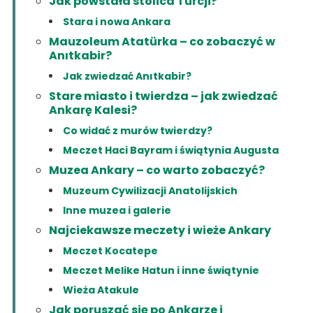
Jak powstała stolica Turcji?
Stara i nowa Ankara
Mauzoleum Atatürka – co zobaczyć w
Anıtkabir?
Jak zwiedzać Anıtkabir?
Stare miasto i twierdza – jak zwiedzać
Ankarę Kalesi?
Co widać z murów twierdzy?
Meczet Haci Bayram i świątynia Augusta
Muzea Ankary – co warto zobaczyć?
Muzeum Cywilizacji Anatolijskich
Inne muzea i galerie
Najciekawsze meczety i wieże Ankary
Meczet Kocatepe
Meczet Melike Hatun i inne świątynie
Wieża Atakule
Jak poruszać się po Ankarze i