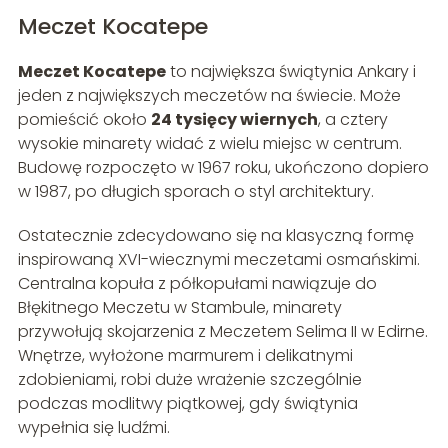
Meczet Kocatepe
Meczet Kocatepe
to największa świątynia Ankary i
jeden z największych meczetów na świecie. Może
pomieścić około
24 tysięcy wiernych
, a cztery
wysokie minarety widać z wielu miejsc w centrum.
Budowę rozpoczęto w 1967 roku, ukończono dopiero
w 1987, po długich sporach o styl architektury.
Ostatecznie zdecydowano się na klasyczną formę
inspirowaną XVI-wiecznymi meczetami osmańskimi.
Centralna kopuła z półkopułami nawiązuje do
Błękitnego Meczetu w Stambule, minarety
przywołują skojarzenia z Meczetem Selima II w Edirne.
Wnętrze, wyłożone marmurem i delikatnymi
zdobieniami, robi duże wrażenie szczególnie
podczas modlitwy piątkowej, gdy świątynia
wypełnia się ludźmi.