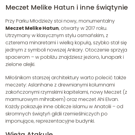
Meczet Melike Hatun i inne świątynie
Przy Parku Młodzieży stoi nowy, monumentalny
Meczet Melike Hatun
, otwarty w 2017 roku.
Utrzymany w klasycznym stylu osmańskim, z
czterema minaretami i wielką kopułą, szybko stał się
jednym z symboli nowszej Ankary. Otoczenie sprzyja
spacerom – w pobliżu znajdziesz jezioro, lunapark i
zielone alejki.
Miłośnikom starszej architektury warto polecić także
meczety: Aslanhane z drewnianymi kolumnami
zakończonymi rzymskimi kapitelami, nowy Meczet (z
marmurowym mihrabem) oraz meczet Ahi Elvan.
Każdy pokazuje inne oblicze islamu w Anatolii – od
skromnych świątyń gildii rzemieślniczych po
imponujące, reprezentacyjne budynki.
Wieża Atakule