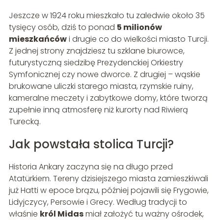
Jeszcze w 1924 roku mieszkało tu zaledwie około 35
tysięcy osób, dziś to ponad
5 milionów
mieszkańców
i drugie co do wielkości miasto Turcji.
Z jednej strony znajdziesz tu szklane biurowce,
futurystyczną siedzibę Prezydenckiej Orkiestry
Symfonicznej czy nowe dworce. Z drugiej – wąskie
brukowane uliczki starego miasta, rzymskie ruiny,
kameralne meczety i zabytkowe domy, które tworzą
zupełnie inną atmosferę niż kurorty nad Riwierą
Turecką.
Jak powstała stolica Turcji?
Historia Ankary zaczyna się na długo przed
Atatürkiem. Tereny dzisiejszego miasta zamieszkiwali
już Hatti w epoce brązu, później pojawili się Frygowie,
Lidyjczycy, Persowie i Grecy. Według tradycji to
właśnie
król Midas
miał założyć tu ważny ośrodek,