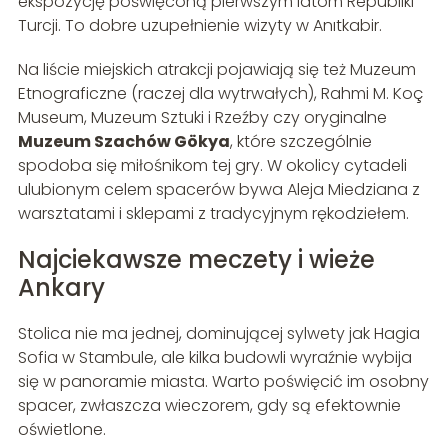
ekspozycję poświęconą pierwszym latom Republiki
Turcji. To dobre uzupełnienie wizyty w Anıtkabir.
Na liście miejskich atrakcji pojawiają się też Muzeum
Etnograficzne (raczej dla wytrwałych), Rahmi M. Koç
Museum, Muzeum Sztuki i Rzeźby czy oryginalne
Muzeum Szachów Gökya
, które szczególnie
spodoba się miłośnikom tej gry. W okolicy cytadeli
ulubionym celem spacerów bywa Aleja Miedziana z
warsztatami i sklepami z tradycyjnym rękodziełem.
Najciekawsze meczety i wieże
Ankary
Stolica nie ma jednej, dominującej sylwety jak Hagia
Sofia w Stambule, ale kilka budowli wyraźnie wybija
się w panoramie miasta. Warto poświęcić im osobny
spacer, zwłaszcza wieczorem, gdy są efektownie
oświetlone.