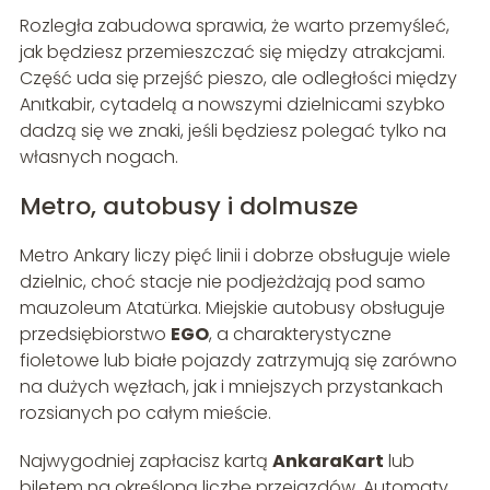
Rozległa zabudowa sprawia, że warto przemyśleć,
jak będziesz przemieszczać się między atrakcjami.
Część uda się przejść pieszo, ale odległości między
Anıtkabir, cytadelą a nowszymi dzielnicami szybko
dadzą się we znaki, jeśli będziesz polegać tylko na
własnych nogach.
Metro, autobusy i dolmusze
Metro Ankary liczy pięć linii i dobrze obsługuje wiele
dzielnic, choć stacje nie podjeżdżają pod samo
mauzoleum Atatürka. Miejskie autobusy obsługuje
przedsiębiorstwo
EGO
, a charakterystyczne
fioletowe lub białe pojazdy zatrzymują się zarówno
na dużych węzłach, jak i mniejszych przystankach
rozsianych po całym mieście.
Najwygodniej zapłacisz kartą
AnkaraKart
lub
biletem na określoną liczbę przejazdów. Automaty