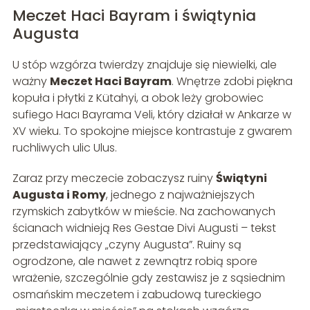
Meczet Haci Bayram i świątynia
Augusta
U stóp wzgórza twierdzy znajduje się niewielki, ale
ważny
Meczet Haci Bayram
. Wnętrze zdobi piękna
kopuła i płytki z Kütahyi, a obok leży grobowiec
sufiego Hacı Bayrama Veli, który działał w Ankarze w
XV wieku. To spokojne miejsce kontrastuje z gwarem
ruchliwych ulic Ulus.
Zaraz przy meczecie zobaczysz ruiny
Świątyni
Augusta i Romy
, jednego z najważniejszych
rzymskich zabytków w mieście. Na zachowanych
ścianach widnieją Res Gestae Divi Augusti – tekst
przedstawiający „czyny Augusta”. Ruiny są
ogrodzone, ale nawet z zewnątrz robią spore
wrażenie, szczególnie gdy zestawisz je z sąsiednim
osmańskim meczetem i zabudową tureckiego