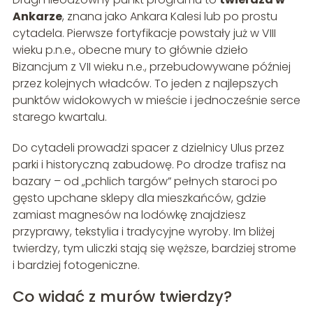
Ankarze
, znana jako Ankara Kalesi lub po prostu
cytadela. Pierwsze fortyfikacje powstały już w VIII
wieku p.n.e., obecne mury to głównie dzieło
Bizancjum z VII wieku n.e., przebudowywane później
przez kolejnych władców. To jeden z najlepszych
punktów widokowych w mieście i jednocześnie serce
starego kwartalu.
Do cytadeli prowadzi spacer z dzielnicy Ulus przez
parki i historyczną zabudowę. Po drodze trafisz na
bazary – od „pchlich targów” pełnych staroci po
gęsto upchane sklepy dla mieszkańców, gdzie
zamiast magnesów na lodówkę znajdziesz
przyprawy, tekstylia i tradycyjne wyroby. Im bliżej
twierdzy, tym uliczki stają się węższe, bardziej strome
i bardziej fotogeniczne.
Co widać z murów twierdzy?