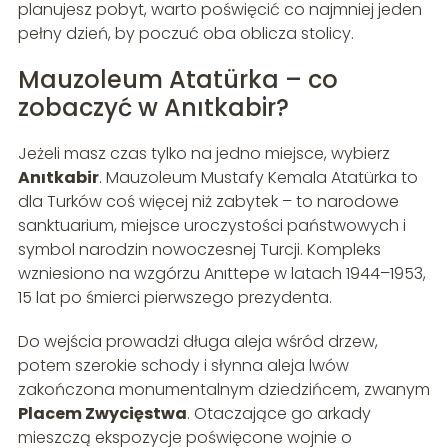
planujesz pobyt, warto poświęcić co najmniej jeden
pełny dzień, by poczuć oba oblicza stolicy.
Mauzoleum Atatürka – co
zobaczyć w Anıtkabir?
Jeżeli masz czas tylko na jedno miejsce, wybierz
Anıtkabir
. Mauzoleum Mustafy Kemala Atatürka to
dla Turków coś więcej niż zabytek – to narodowe
sanktuarium, miejsce uroczystości państwowych i
symbol narodzin nowoczesnej Turcji. Kompleks
wzniesiono na wzgórzu Anıttepe w latach 1944–1953,
15 lat po śmierci pierwszego prezydenta.
Do wejścia prowadzi długa aleja wśród drzew,
potem szerokie schody i słynna aleja lwów
zakończona monumentalnym dziedzińcem, zwanym
Placem Zwycięstwa
. Otaczające go arkady
mieszczą ekspozycje poświęcone wojnie o