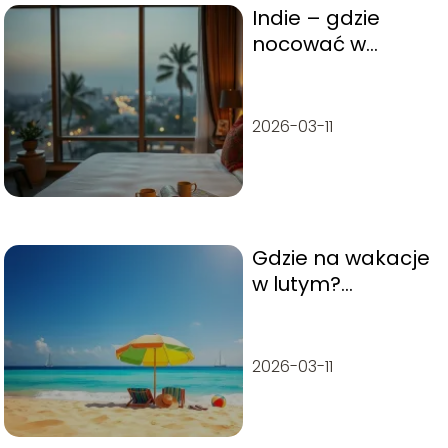
Indie – gdzie
nocować w
Surat?
2026-03-11
Gdzie na wakacje
w lutym?
Najlepsze kierunki
na ciepły
wypoczynek
2026-03-11