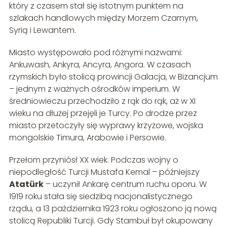
który z czasem stał się istotnym punktem na
szlakach handlowych między Morzem Czarnym,
Syrią i Lewantem.
Miasto występowało pod różnymi nazwami:
Ankuwash, Ankyra, Ancyra, Angora. W czasach
rzymskich było stolicą prowincji Galacja, w Bizancjum
– jednym z ważnych ośrodków imperium. W
średniowieczu przechodziło z rąk do rąk, aż w XI
wieku na dłużej przejęli je Turcy. Po drodze przez
miasto przetoczyły się wyprawy krzyżowe, wojska
mongolskie Timura, Arabowie i Persowie.
Przełom przyniósł XX wiek. Podczas wojny o
niepodległość Turcji Mustafa Kemal – późniejszy
Atatürk
– uczynił Ankarę centrum ruchu oporu. W
1919 roku stała się siedzibą nacjonalistycznego
rządu, a 13 października 1923 roku ogłoszono ją nową
stolicą Republiki Turcji. Gdy Stambuł był okupowany