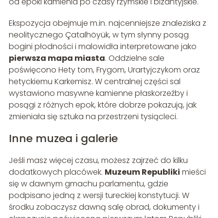
od epoki kamienia po czasy rzymskie i bizantyjskie.
Ekspozycja obejmuje m.in. najcenniejsze znaleziska z
neolitycznego Çatalhöyük, w tym słynny posąg
bogini płodności i malowidła interpretowane jako
pierwsza mapa miasta
. Oddzielne sale
poświęcono Hety tom, Frygom, Urartyjczykom oraz
hetyckiemu Karkemisz. W centralnej części sal
wystawiono masywne kamienne płaskorzeźby i
posągi z różnych epok, które dobrze pokazują, jak
zmieniała się sztuka na przestrzeni tysiącleci.
Inne muzea i galerie
Jeśli masz więcej czasu, możesz zajrzeć do kilku
dodatkowych placówek.
Muzeum Republiki
mieści
się w dawnym gmachu parlamentu, gdzie
podpisano jedną z wersji tureckiej konstytucji. W
środku zobaczysz dawną salę obrad, dokumenty i