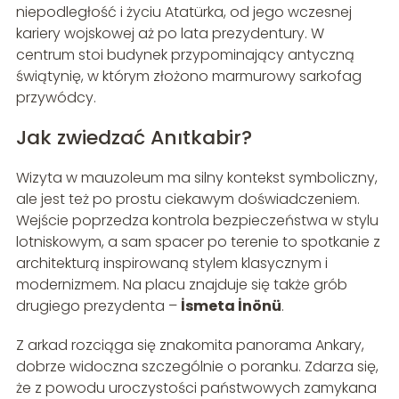
niepodległość i życiu Atatürka, od jego wczesnej
kariery wojskowej aż po lata prezydentury. W
centrum stoi budynek przypominający antyczną
świątynię, w którym złożono marmurowy sarkofag
przywódcy.
Jak zwiedzać Anıtkabir?
Wizyta w mauzoleum ma silny kontekst symboliczny,
ale jest też po prostu ciekawym doświadczeniem.
Wejście poprzedza kontrola bezpieczeństwa w stylu
lotniskowym, a sam spacer po terenie to spotkanie z
architekturą inspirowaną stylem klasycznym i
modernizmem. Na placu znajduje się także grób
drugiego prezydenta –
İsmeta İnönü
.
Z arkad rozciąga się znakomita panorama Ankary,
dobrze widoczna szczególnie o poranku. Zdarza się,
że z powodu uroczystości państwowych zamykana