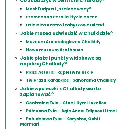
Co zobaczyć w centrum Chalkidy?
Most Euripus i „szalone wody”
Promenada Paralia i życie nocne
Dzielnica Kastro i zabytkowe uliczki
Jakie muzea odwiedzić w Chalkidzie?
Muzeum Archeologiczne Chalkidy
Nowe muzeum Arethouse
Jakie plaże i punkty widokowe są
najbliżej Chalkidy?
Plaża Asteria i kąpiel w mieście
Twierdza Karababa i panorama Chalkidy
Jakie wycieczki z Chalkidy warto
zaplanować?
Centralna Evia – Steni, Kymi i okolice
Północna Evia – Agia Anna, Edipsos i Limni
Południowa Evia – Karystos, Ochi i
Marmari