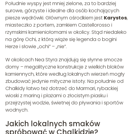
Południe wyspy jest mniej zielone, za to bardziej
surowe, górzyste i idealne dla osób kochających
piesze wędrówki. Głównym ośrodkiem jest
Karystos
,
miasteczko z portem, zamkiem Castellorosso i
rzymskimi kamieniołomami w okolicy. Stąd niedaleko
na górę Ochi, z którą wiąże się legenda o bogini
Herze i słowie „ochi” – „nie”.
W okolicach Nea Styra znajdują się słynne smocze
domy – megalityczne konstrukcje z wielkich bloków
kamiennych, które według lokalnych wierzeń mogły
zbudować jedynie mityczne istoty. Na południe od
Chalkidy łatwo też dotrzeć do Marmari, rybackiej
wioski z mariną i plażami o złocistym piasku i
przejrzystej wodzie, świetnej do pływania i sportów
wodnych.
Jakich lokalnych smaków
spróbować w Chalkidzie?