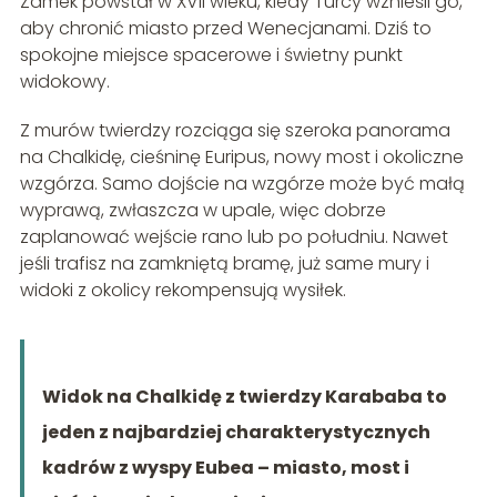
Zamek powstał w XVII wieku, kiedy Turcy wznieśli go,
aby chronić miasto przed Wenecjanami. Dziś to
spokojne miejsce spacerowe i świetny punkt
widokowy.
Z murów twierdzy rozciąga się szeroka panorama
na Chalkidę, cieśninę Euripus, nowy most i okoliczne
wzgórza. Samo dojście na wzgórze może być małą
wyprawą, zwłaszcza w upale, więc dobrze
zaplanować wejście rano lub po południu. Nawet
jeśli trafisz na zamkniętą bramę, już same mury i
widoki z okolicy rekompensują wysiłek.
Widok na Chalkidę z twierdzy Karababa to
jeden z najbardziej charakterystycznych
kadrów z wyspy Eubea – miasto, most i