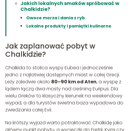
Jakich lokalnych smaków spróbować w
Chalkidzie?
Owoce morza i dania z ryb
Lokalne produkty i pamiątki kulinarne
Jak zaplanować pobyt w
Chalkidzie?
Chalkida to stolica wyspy Eubea i jednocześnie
jedno z najłatwiej dostępnych miast w całej Grecji.
Leży zaledwie około
80–90 km od Aten
, a wyspę z
lądem łączą dwa mosty nad cieśniną Euripus. Dla
wielu Greków to klasyczny kierunek na weekendowy
wypad, a dla turystów świetna baza wypadowa do
zwiedzania całej Evii.
Na krótszy wyjazd warto potraktować Chalkidę jako
główny punkt pobytu, a wycieczki do Eretrii, Kymi czy