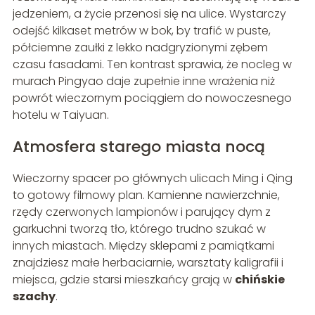
jedzeniem, a życie przenosi się na ulice. Wystarczy
odejść kilkaset metrów w bok, by trafić w puste,
półciemne zaułki z lekko nadgryzionymi zębem
czasu fasadami. Ten kontrast sprawia, że nocleg w
murach Pingyao daje zupełnie inne wrażenia niż
powrót wieczornym pociągiem do nowoczesnego
hotelu w Taiyuan.
Atmosfera starego miasta nocą
Wieczorny spacer po głównych ulicach Ming i Qing
to gotowy filmowy plan. Kamienne nawierzchnie,
rzędy czerwonych lampionów i parujący dym z
garkuchni tworzą tło, którego trudno szukać w
innych miastach. Między sklepami z pamiątkami
znajdziesz małe herbaciarnie, warsztaty kaligrafii i
miejsca, gdzie starsi mieszkańcy grają w
chińskie
szachy
.