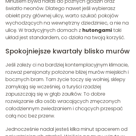
Minusem bywa hałas do późnych godzin oraz
światło neonów. Dlatego nawet jeśli wybierasz
obiekt przy głównej ulicy, warto szukać pokojów
wychodzących na wewnętrzny dziedziniec, a nie na
ulicę. W tradycyjnych domach z
hutongami
taki
układ jest standardem, co działa na twoją korzyść.
Spokojniejsze kwartały blisko murów
Jeśli zależy ci na bardziej kontemplacyjnym klimacie,
rozważ pensjonaty położone bliżej murów miejskich i
bocznych bram. Tam życie toczy się wolniej, sklepy
zamykają się wcześniej, a turyści rzadziej
zapuszczają się w głąb zaułków. To dobre
rozwiązanie dla osób wracających zmęczonych
całodziennym zwiedzaniem i chcących przespać
całą noc bez przerw.
Jednocześnie nadal jesteś kilka minut spacerem od