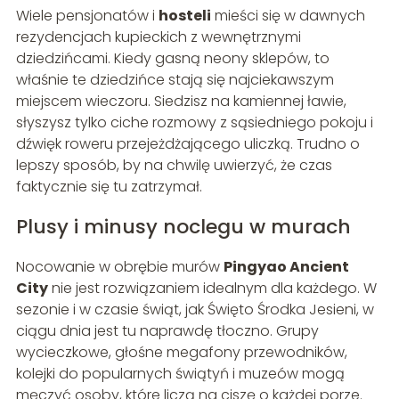
Wiele pensjonatów i
hosteli
mieści się w dawnych
rezydencjach kupieckich z wewnętrznymi
dziedzińcami. Kiedy gasną neony sklepów, to
właśnie te dziedzińce stają się najciekawszym
miejscem wieczoru. Siedzisz na kamiennej ławie,
słyszysz tylko ciche rozmowy z sąsiedniego pokoju i
dźwięk roweru przejeżdżającego uliczką. Trudno o
lepszy sposób, by na chwilę uwierzyć, że czas
faktycznie się tu zatrzymał.
Plusy i minusy noclegu w murach
Nocowanie w obrębie murów
Pingyao Ancient
City
nie jest rozwiązaniem idealnym dla każdego. W
sezonie i w czasie świąt, jak Święto Środka Jesieni, w
ciągu dnia jest tu naprawdę tłoczno. Grupy
wycieczkowe, głośne megafony przewodników,
kolejki do popularnych świątyń i muzeów mogą
męczyć osoby, które liczą na ciszę o każdej porze.