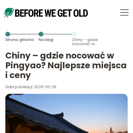
Strona główna
Noclegi
Chiny – gdzie
nocować w
Pingyao?
Najlepsze
Chiny – gdzie nocować w
miejsca i ceny
Pingyao? Najlepsze miejsca
i ceny
Data publikacji: 2026-05-26