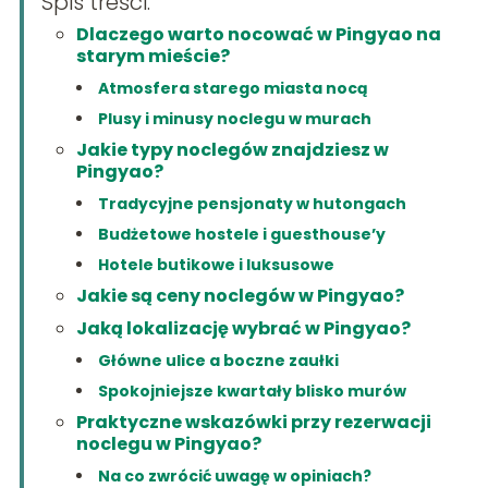
Spis treści:
Dlaczego warto nocować w Pingyao na
starym mieście?
Atmosfera starego miasta nocą
Plusy i minusy noclegu w murach
Jakie typy noclegów znajdziesz w
Pingyao?
Tradycyjne pensjonaty w hutongach
Budżetowe hostele i guesthouse’y
Hotele butikowe i luksusowe
Jakie są ceny noclegów w Pingyao?
Jaką lokalizację wybrać w Pingyao?
Główne ulice a boczne zaułki
Spokojniejsze kwartały blisko murów
Praktyczne wskazówki przy rezerwacji
noclegu w Pingyao?
Na co zwrócić uwagę w opiniach?