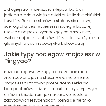
Z drugiej strony większość sklepów, barów i
jadłodajni działa właśnie dzięki dużej liczbie chińskich
turystów. Bez nich starówka stałaby się martwą
scenografią. Jeśli wybierzesz nocleg w bocznej
uliczce albo pokój wychodzący na dziedziniec,
zyskasz najlepsze z obu światów: kolorowe życie na
głównych ulicach i spokój kilka kroków dalej.
Jakie typy noclegów znajdziesz w
Pingyao?
Baza noclegowa w Pingyao jest zaskakująco
zróżnicowana jak na stosunkowo małe miasto.
Znajdziesz tu zarówno proste
dormitoria
dla
backpackerów, rodzinne guesthouse’y z typowym
chińskim śniadaniem, jak i luksusowe hotele w
zabytkowych rezydencjach. Różnią się nie tylko
standardem, ale i stylem pobytu.