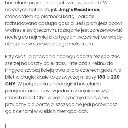
hostelach przydaje się gotówka w juanach. W
droższych hotelach, jak
Jing’s Residence
,
standardem są płatności kartą i bardziej
rozbudowana obsługa gościa. Jeśli planujesz pobyt
w okresie świątecznym, rozsądnie jest zarezerwować
nocleg co najmniej kilka tygodni wcześniej, bo wtedy
obłożenie w starówce sięga maksimum.
Przy okazji planowania noclegu dobrze też spojrzeć
szerzej na koszty całej trasy. Przejazd z Pekinu do
Pingyao szybką koleją trwa około czterech godzin, a
bilet w drugiej klasie to zazwyczaj między
180
a
220
CNY
. W połączeniu z niedrogimi hostelami i
pensjonatami pobyt w jednym z najciekawszych
starych miast Chin wciąż pozostaje relatywnie
przyjazny dla portfela, szczególnie jeśli porównasz
go z cenami w wielkich metropoliach.