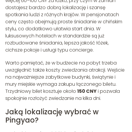
więcej 60–100 CNY za łóżko, przy czym w zamian
dostajesz bardzo dobrą lokalizację i szansę
spotkania ludzi z różnych krajów. W pensjonatach
ceny często obejmują proste śniadanie w chińskim
stylu, co dodatkowo ułatwia start dnia. W
luksusowych hotelach w standardzie są już
rozbudowane śniadania, lepsza jakość łóżek,
cichsze pokoje i usługi typu concierge.
Warto pamiętać, że w budżecie na pobyt trzeba
uwzględnić także koszty zwiedzania atrakcji. Wejście
na najważniejsze zabytkowe budynki, świątynie i
mury miejskie wymaga zakupu łączonego biletu.
Trzydniowy bilet kosztuje około
150 CNY
i pozwala
spokojnie rozłożyć zwiedzanie na kilka dni.
Jaką lokalizację wybrać w
Pingyao?