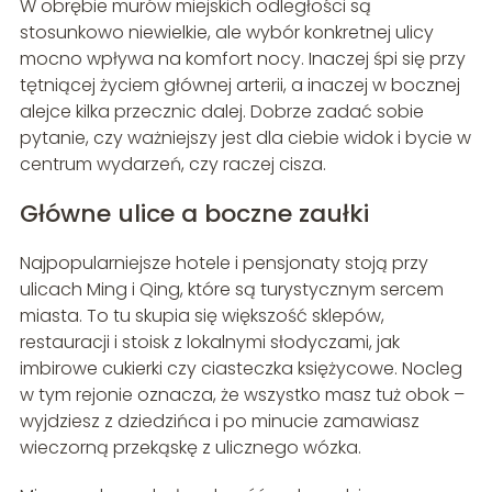
W obrębie murów miejskich odległości są
stosunkowo niewielkie, ale wybór konkretnej ulicy
mocno wpływa na komfort nocy. Inaczej śpi się przy
tętniącej życiem głównej arterii, a inaczej w bocznej
alejce kilka przecznic dalej. Dobrze zadać sobie
pytanie, czy ważniejszy jest dla ciebie widok i bycie w
centrum wydarzeń, czy raczej cisza.
Główne ulice a boczne zaułki
Najpopularniejsze hotele i pensjonaty stoją przy
ulicach Ming i Qing, które są turystycznym sercem
miasta. To tu skupia się większość sklepów,
restauracji i stoisk z lokalnymi słodyczami, jak
imbirowe cukierki czy ciasteczka księżycowe. Nocleg
w tym rejonie oznacza, że wszystko masz tuż obok –
wyjdziesz z dziedzińca i po minucie zamawiasz
wieczorną przekąskę z ulicznego wózka.