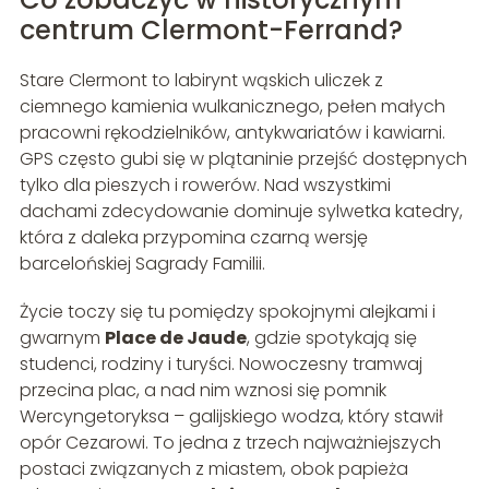
centrum Clermont-Ferrand?
Stare Clermont to labirynt wąskich uliczek z
ciemnego kamienia wulkanicznego, pełen małych
pracowni rękodzielników, antykwariatów i kawiarni.
GPS często gubi się w plątaninie przejść dostępnych
tylko dla pieszych i rowerów. Nad wszystkimi
dachami zdecydowanie dominuje sylwetka katedry,
która z daleka przypomina czarną wersję
barcelońskiej Sagrady Familii.
Życie toczy się tu pomiędzy spokojnymi alejkami i
gwarnym
Place de Jaude
, gdzie spotykają się
studenci, rodziny i turyści. Nowoczesny tramwaj
przecina plac, a nad nim wznosi się pomnik
Wercyngetoryksa – galijskiego wodza, który stawił
opór Cezarowi. To jedna z trzech najważniejszych
postaci związanych z miastem, obok papieża