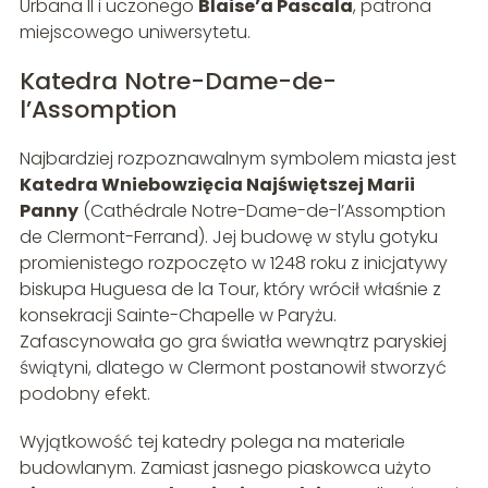
Urbana II i uczonego
Blaise’a Pascala
, patrona
miejscowego uniwersytetu.
Katedra Notre-Dame-de-
l’Assomption
Najbardziej rozpoznawalnym symbolem miasta jest
Katedra Wniebowzięcia Najświętszej Marii
Panny
(Cathédrale Notre-Dame-de-l’Assomption
de Clermont-Ferrand). Jej budowę w stylu gotyku
promienistego rozpoczęto w 1248 roku z inicjatywy
biskupa Huguesa de la Tour, który wrócił właśnie z
konsekracji Sainte-Chapelle w Paryżu.
Zafascynowała go gra światła wewnątrz paryskiej
świątyni, dlatego w Clermont postanowił stworzyć
podobny efekt.
Wyjątkowość tej katedry polega na materiale
budowlanym. Zamiast jasnego piaskowca użyto