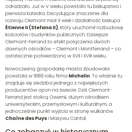
odradzało. Już w V wieku powstało tu biskupstwo i
pierwsza katedra. Decydujące znaczenie dla
rozwoju Clermont miał X wiek i działalność biskupa
Étienne II (Stefana II)
, który uruchomił rozbudowę
kościołów i budynków publicznych. Dzisiejsze
Clermont-Ferrand to efekt połączenia dwóch
dawnych ośrodków – Clermont i Montferrand – co
ostatecznie potwierdzono w XVII i XVIII wieku.
Nowoczesną gospodarkę miasta zbudowała
powstała w 1889 roku firma
Michelin
. To właśnie tu
znajduje się siedziba jednego z największych
producentów opon na świecie. Dziś Clermont-
Ferrand jest stolicą Owernii, dużym ośrodkiem
uniwersyteckim, przemysłowym i kulturalnym, a
jednocześnie punkt wyjścia w stronę wulkanów
Chaîne des Puys
i Masywu Cantal.
Co zobaczyć w historycznym