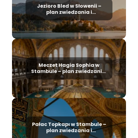
Jezioro Bled w Słowenii –
plan zwiedzania i
najważniejsze atrakcje
Meczet Hagia Sophia w
Stambule – plan zwiedzania,
historia, bilety
Pałac Topkapı w Stambule –
plan zwiedzania i
najważniejsze atrakcje