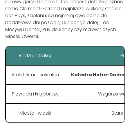
surowy górski krajobraz. Jeśli chcesz dobrze poznać
samo Clermont-Ferrand i najbliższe wulkany Chaîne
des Puys, zaplanuj co najmniej dwa pełne dni.
Dodatkowe dni pozwolą Ci sięgnąć dalej – do
Masywu Cantal, Puy de Sancy czy malowniczych
wiosek Owernii.
Rodzaj atrakcji
Prz
Architektura sakralna
Katedra Notre-Dame-d
Przyroda i krajobrazy
Wzgórza wokół
Miasta i wioski
Stare C