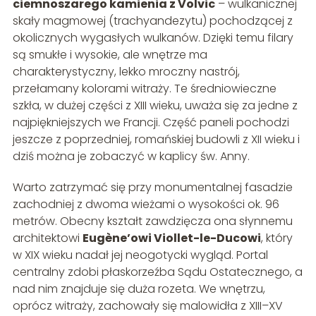
ciemnoszarego kamienia z Volvic
– wulkanicznej
skały magmowej (trachyandezytu) pochodzącej z
okolicznych wygasłych wulkanów. Dzięki temu filary
są smukłe i wysokie, ale wnętrze ma
charakterystyczny, lekko mroczny nastrój,
przełamany kolorami witraży. Te średniowieczne
szkła, w dużej części z XIII wieku, uważa się za jedne z
najpiękniejszych we Francji. Część paneli pochodzi
jeszcze z poprzedniej, romańskiej budowli z XII wieku i
dziś można je zobaczyć w kaplicy św. Anny.
Warto zatrzymać się przy monumentalnej fasadzie
zachodniej z dwoma wieżami o wysokości ok. 96
metrów. Obecny kształt zawdzięcza ona słynnemu
architektowi
Eugène’owi Viollet-le-Ducowi
, który
w XIX wieku nadał jej neogotycki wygląd. Portal
centralny zdobi płaskorzeźba Sądu Ostatecznego, a
nad nim znajduje się duża rozeta. We wnętrzu,
oprócz witraży, zachowały się malowidła z XIII–XV