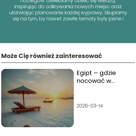
noclegów. Uwielbiamy dzielić się wiedzą,
inspirując do odkrywania nowych miejsc oraz
ułatwiając planowanie każdej wyprawy. Skupiamy
się na tym, by nawet zawiłe tematy były jasne i
przyjazne dla każdego podróżnika!
Może Cię również zainteresować
Egipt – gdzie
nocować w
Marsa Alam?
2026-03-14