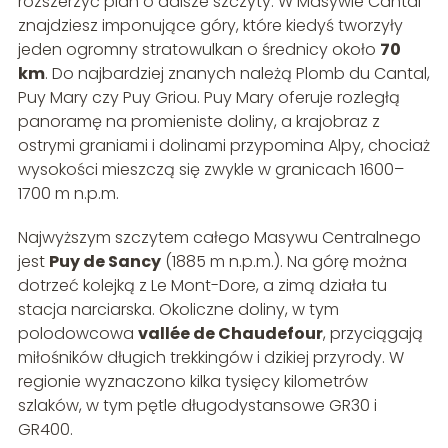
rozszerzyć plan o dalsze szczyty. W Masywie Cantal
znajdziesz imponujące góry, które kiedyś tworzyły
jeden ogromny stratowulkan o średnicy około
70
km
. Do najbardziej znanych należą Plomb du Cantal,
Puy Mary czy Puy Griou. Puy Mary oferuje rozległą
panoramę na promieniste doliny, a krajobraz z
ostrymi graniami i dolinami przypomina Alpy, chociaż
wysokości mieszczą się zwykle w granicach 1600–
1700 m n.p.m.
Najwyższym szczytem całego Masywu Centralnego
jest
Puy de Sancy
(1885 m n.p.m.). Na górę można
dotrzeć kolejką z Le Mont-Dore, a zimą działa tu
stacja narciarska. Okoliczne doliny, w tym
polodowcowa
vallée de Chaudefour
, przyciągają
miłośników długich trekkingów i dzikiej przyrody. W
regionie wyznaczono kilka tysięcy kilometrów
szlaków, w tym pętle długodystansowe GR30 i
GR400.