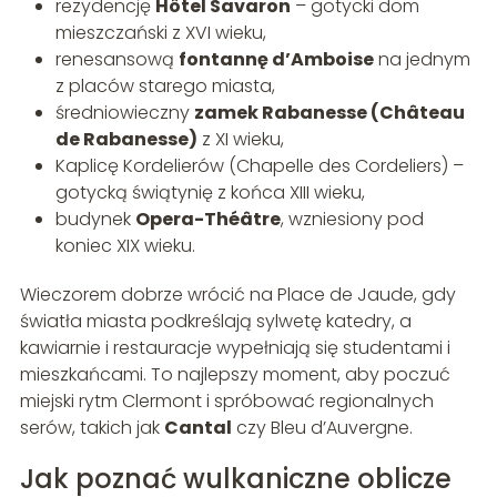
rezydencję
Hôtel Savaron
– gotycki dom
mieszczański z XVI wieku,
renesansową
fontannę d’Amboise
na jednym
z placów starego miasta,
średniowieczny
zamek Rabanesse (Château
de Rabanesse)
z XI wieku,
Kaplicę Kordelierów (Chapelle des Cordeliers) –
gotycką świątynię z końca XIII wieku,
budynek
Opera-Théâtre
, wzniesiony pod
koniec XIX wieku.
Wieczorem dobrze wrócić na Place de Jaude, gdy
światła miasta podkreślają sylwetę katedry, a
kawiarnie i restauracje wypełniają się studentami i
mieszkańcami. To najlepszy moment, aby poczuć
miejski rytm Clermont i spróbować regionalnych
serów, takich jak
Cantal
czy Bleu d’Auvergne.
Jak poznać wulkaniczne oblicze