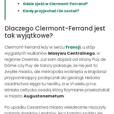
Gdzie zjeść w Clermont-Ferrand?
Kiedy przyjechać i ile zostać?
Dlaczego Clermont-Ferrand jest
tak wyjątkowe?
Clermont-Ferrand leży w sercu
Francji
, u stóp
wygasłych wulkanów
Masywu Centralnego
, w
regionie Owernia. Już sam dojazd od strony Puy de
Dôme czy Puy de Sancy pokazuje, że nie jest to
zwykłe miasto, ale metropolia wciśnięta w krajobraz
przypominający podręcznik do geologii. Historia
osadnictwa sięga tu neolitu, a w VI wieku p.n.e.
istniała celtycka osada, którą Rzymianie przekształcili
w miasto
Augustonemetum
.
Po upadku Cesarstwa miasto wielokrotnie niszczyły
najazdy Franków i Arabów, lecz bardzo szybko się