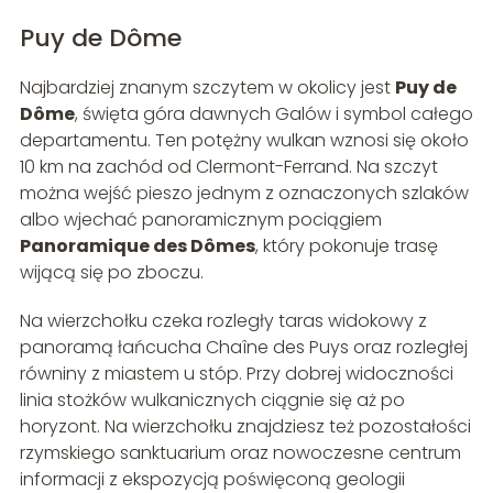
Puy de Dôme
Najbardziej znanym szczytem w okolicy jest
Puy de
Dôme
, święta góra dawnych Galów i symbol całego
departamentu. Ten potężny wulkan wznosi się około
10 km na zachód od Clermont-Ferrand. Na szczyt
można wejść pieszo jednym z oznaczonych szlaków
albo wjechać panoramicznym pociągiem
Panoramique des Dômes
, który pokonuje trasę
wijącą się po zboczu.
Na wierzchołku czeka rozległy taras widokowy z
panoramą łańcucha Chaîne des Puys oraz rozległej
równiny z miastem u stóp. Przy dobrej widoczności
linia stożków wulkanicznych ciągnie się aż po
horyzont. Na wierzchołku znajdziesz też pozostałości
rzymskiego sanktuarium oraz nowoczesne centrum
informacji z ekspozycją poświęconą geologii