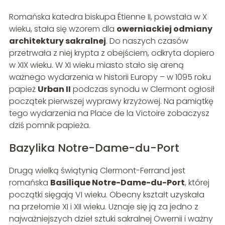
Romańska katedra biskupa Étienne II, powstała w X
wieku, stała się wzorem dla
owerniackiej odmiany
architektury sakralnej
. Do naszych czasów
przetrwała z niej krypta z obejściem, odkryta dopiero
w XIX wieku. W XI wieku miasto stało się areną
ważnego wydarzenia w historii Europy – w 1095 roku
papież
Urban II
podczas synodu w Clermont ogłosił
początek pierwszej wyprawy krzyżowej. Na pamiątkę
tego wydarzenia na Place de la Victoire zobaczysz
dziś pomnik papieża.
Bazylika Notre-Dame-du-Port
Drugą wielką świątynią Clermont-Ferrand jest
romańska
Basilique Notre-Dame-du-Port
, której
początki sięgają VI wieku. Obecny kształt uzyskała
na przełomie XI i XII wieku. Uznaje się ją za jedno z
najważniejszych dzieł sztuki sakralnej Owernii i ważny