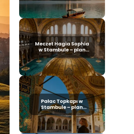
najważniejsze
atrakcje
Meczet Hagia Sophia
w Stambule – plan
zwiedzania, historia,
bilety
Pałac Topkapı w
Stambule – plan
zwiedzania i
najważniejsze
atrakcje