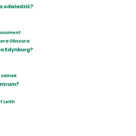
ea odwiedzić?
 Monument
mera Obscura
na Edynburg?
a zamek
centrum?
f Leith