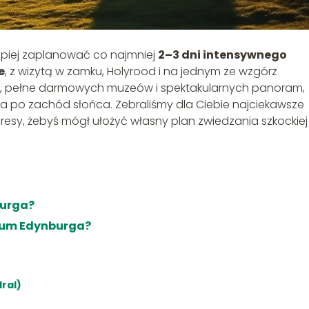
piej zaplanować co najmniej
2–3 dni intensywnego
e
, z wizytą w zamku, Holyrood i na jednym ze wzgórz
e, pełne darmowych muzeów i spektakularnych panoram,
ia po zachód słońca. Zebraliśmy dla Ciebie najciekawsze
resy, żebyś mógł ułożyć własny plan zwiedzania szkockiej
burga?
rum Edynburga?
dral)