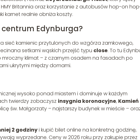
, HMY Britannia oraz korzystanie z autobusów hop-on hop
ki karnet realnie obniża koszty.
m centrum Edynburga?
sta sieć kamienic przytulonych do wzgórza zamkowego,
zecinana setkami wąskich przejść typu
close
. To tu Edynb
co mroczny klimat – z czarnym osadem na fasadach po
ami ukrytymi między domami.
anicznej wysoko ponad miastem i dominuje w każdym
rach twierdzy zobaczysz
insygnia koronacyjne
,
Kamień
plicę św. Małgorzaty – najstarszy budynek w mieście – ora
niej 2 godziny
i kupić bilet online na konkretną godzinę,
bywają wyprzedane. Ceny w 2026 roku przy zakupie przez