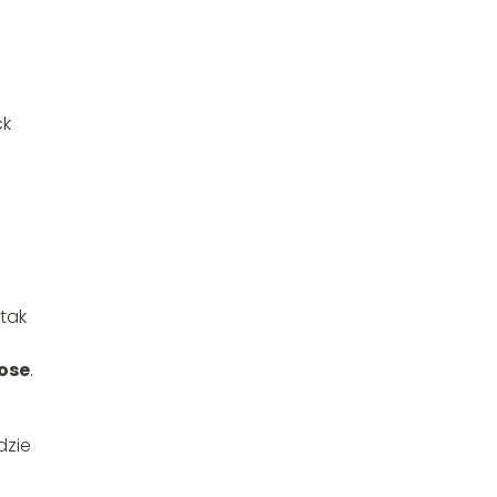
ck
ptak
ose
.
dzie