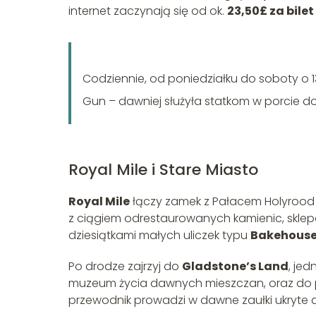
internet zaczynają się od ok.
23,50£ za bile
Codziennie, od poniedziałku do soboty o 1
Gun – dawniej służyła statkom w porcie d
Royal Mile i Stare Miasto
Royal Mile
łączy zamek z Pałacem Holyrood i 
z ciągiem odrestaurowanych kamienic, sklepam
dziesiątkami małych uliczek typu
Bakehouse
Po drodze zajrzyj do
Gladstone’s Land
, je
muzeum życia dawnych mieszczan, oraz d
przewodnik prowadzi w dawne zaułki ukryte