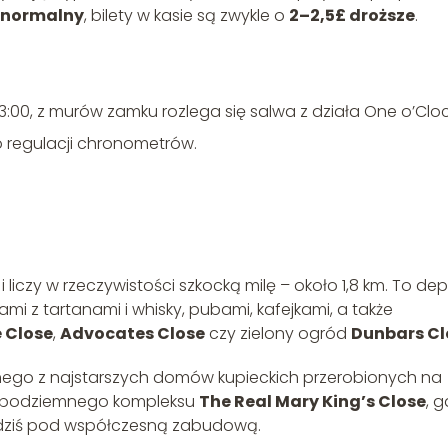
t normalny
, bilety w kasie są zwykle o
2–2,5£ droższe
.
3:00, z murów zamku rozlega się salwa z działa One o’Clo
o regulacji chronometrów.
liczy w rzeczywistości szkocką milę – około 1,8 km. To de
i z tartanami i whisky, pubami, kafejkami, a także
 Close
,
Advocates Close
czy zielony ogród
Dunbars Cl
dnego z najstarszych domów kupieckich przerobionych na
o podziemnego kompleksu
The Real Mary King’s Close
, g
 dziś pod współczesną zabudową.