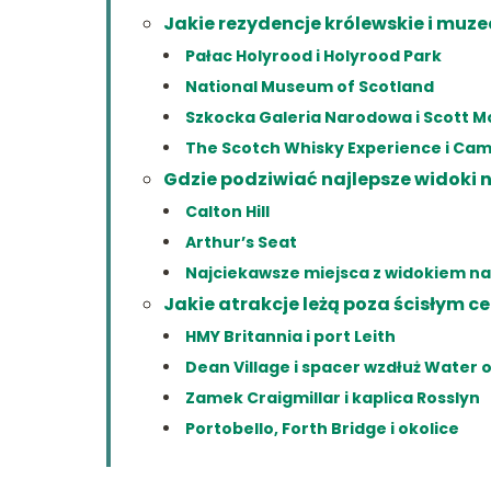
Jakie rezydencje królewskie i muz
Pałac Holyrood i Holyrood Park
National Museum of Scotland
Szkocka Galeria Narodowa i Scott
The Scotch Whisky Experience i Ca
Gdzie podziwiać najlepsze widoki 
Calton Hill
Arthur’s Seat
Najciekawsze miejsca z widokiem n
Jakie atrakcje leżą poza ścisłym 
HMY Britannia i port Leith
Dean Village i spacer wzdłuż Water o
Zamek Craigmillar i kaplica Rosslyn
Portobello, Forth Bridge i okolice