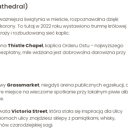
athedral)
jważniejsza świątynia w mieście, rozpoznawalna dzięki
 korony. To tutaj w 2022 roku wystawiono trumnę królowej
itraży i rozbudowaną sieć kaplic.
iona
Thistle Chapel
, kaplica Orderu Ostu – najwyższego
 bezpłatny, mile widziana jest dobrowolna darowizna przy
owy
Grassmarket
, niegdyś arena publicznych egzekucji, d
re miejsce na wieczorne spotkanie przy lokalnym piwie al
e.
owata
Victoria Street
, która stała się inspiracją dla Ulicy
iomach ulicy znajdziesz sklepy z pamiątkami, whisky,
nów czarodziejskiej sagi.