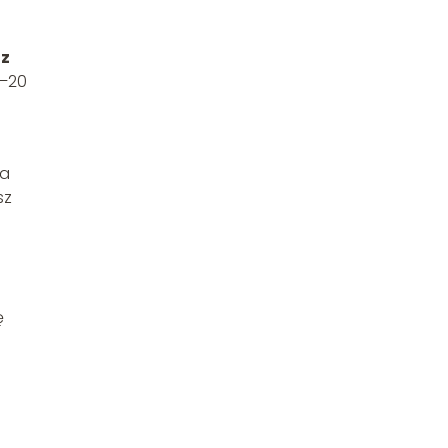
 z
0–20
na
sz
ę