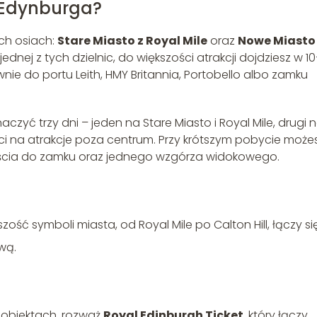
 Edynburga?
ch osiach:
Stare Miasto z Royal Mile
oraz
Nowe Miasto
jednej z tych dzielnic, do większości atrakcji dojdziesz w 1
nie do portu Leith, HMY Britannia, Portobello albo zamku
zyć trzy dni – jeden na Stare Miasto i Royal Mile, drugi 
trzeci na atrakcje poza centrum. Przy krótszym pobycie może
jścia do zamku oraz jednego wzgórza widokowego.
ość symboli miasta, od Royal Mile po Calton Hill, łączy si
wą.
h obiektach, rozważ
Royal Edinburgh Ticket
, który łączy