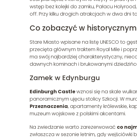
wstęp bez kolejki do zamku, Pałacu Holyrood
off. Przy kilku drogich atrakcjach w dwa dni ta
Co zobaczyć w historyczny
Stare Miasto wpisane na listę UNESCO to gę
przecięta głównym traktem Royal Mile i popr
ma swój najbardziej charakterystyczny, nie
dawnych kominach i brukowanymi dziedzińc
Zamek w Edynburgu
Edinburgh Castle
wznosi się na skale wulk
panoramicznym ujęciu stolicy Szkocji. W mu
Przeznaczenia
, apartamenty królewskie, ka
muzeum wojskowe z polskimi akcentami.
Na zwiedzanie warto zarezerwować
co najm
zwłaszcza w sezonie letnim, gdy wejściówki 