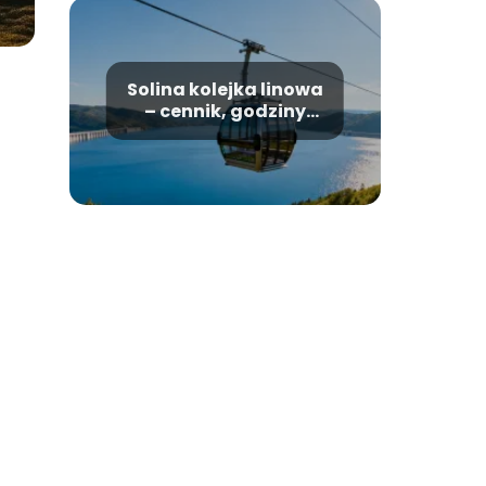
Solina kolejka linowa
– cennik, godziny
otwarcia, informacje