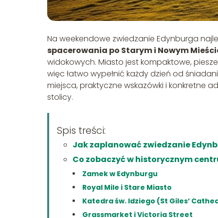
Na weekendowe zwiedzanie Edynburga najle
spacerowania po Starym i Nowym Mieści
widokowych. Miasto jest kompaktowe, piesz
więc łatwo wypełnić każdy dzień od śniadan
miejsca, praktyczne wskazówki i konkretne ad
stolicy.
Spis treści:
Jak zaplanować zwiedzanie Edyn
Co zobaczyć w historycznym cent
Zamek w Edynburgu
Royal Mile i Stare Miasto
Katedra św. Idziego (St Giles’ Cathe
Grassmarket i Victoria Street