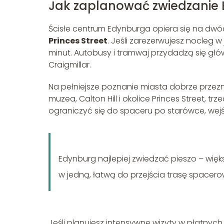
Jak zaplanować zwiedzanie
Ścisłe centrum Edynburga opiera się na dwó
Princes Street
. Jeśli zarezerwujesz nocleg w 
minut. Autobusy i tramwaj przydadzą się głów
Craigmillar.
Na pełniejsze poznanie miasta dobrze przeznac
muzea, Calton Hill i okolice Princes Street, 
ograniczyć się do spaceru po starówce, we
Edynburg najlepiej zwiedzać pieszo – większ
w jedną, łatwą do przejścia trasę spacero
Jeśli planujesz intensywne wizyty w płatnyc