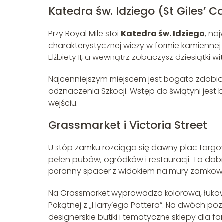
Katedra św. Idziego (St Giles’ C
Przy Royal Mile stoi
Katedra św. Idziego
, na
charakterystycznej wieży w formie kamiennej
Elżbiety II, a wewnątrz zobaczysz dziesiątki w
Najcenniejszym miejscem jest bogato zdob
odznaczenia Szkocji. Wstęp do świątyni jest
wejściu.
Grassmarket i Victoria Street
U stóp zamku rozciąga się dawny plac targ
pełen pubów, ogródków i restauracji. To dob
poranny spacer z widokiem na mury zamkow
Na Grassmarket wyprowadza kolorowa, łuk
Pokątnej z „Harry’ego Pottera”. Na dwóch poz
designerskie butiki i tematyczne sklepy dla fa