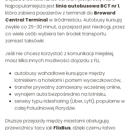
Najpopularniejsza jest
linia autobusowa BCT nr 1
,
która zabiera pasażerów z terminali do
Broward
Central Terminal
w śródmieściu. Autobusy kursują
zwykle co 25–30 minut, a przejazd jest niedrogi, przez
co wiele osób wybiera ten środek transportu
zamiast taksówki.
Jeśli nie chcesz korzystać z komunikacji miejskiej,
masz kilka innych możliwości dojazdu z FLL:
autobusy wahadłowe kursujące między
lotniskiem a hotelami i portem wycieczkowców,
transfer prywatny zamawiany wcześniej online,
wynajem auta bezpośrednio na lotnisku,
serwisy typu ridesharing (Uber, Lyft), popularne w
całej Południowej Florydzie.
Dłuższe przejazdy między miastami obsługują
przewoźnicy tacy jak
FlixBus
, dzięki czemu łatwo