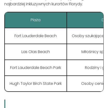
najbardziej inkluzywnych kurortów Florydy.
Plaża
Dla
Fort Lauderdale Beach
Osoby szukające ż
Las Olas Beach
Miłośnicy spa
Fort Lauderdale Beach Park
Rodziny i g
Hugh Taylor Birch State Park
Osoby ceniące