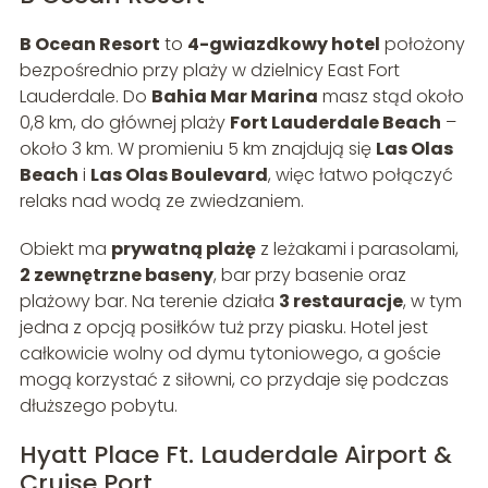
B Ocean Resort
to
4-gwiazdkowy hotel
położony
bezpośrednio przy plaży w dzielnicy East Fort
Lauderdale. Do
Bahia Mar Marina
masz stąd około
0,8 km, do głównej plaży
Fort Lauderdale Beach
–
około 3 km. W promieniu 5 km znajdują się
Las Olas
Beach
i
Las Olas Boulevard
, więc łatwo połączyć
relaks nad wodą ze zwiedzaniem.
Obiekt ma
prywatną plażę
z leżakami i parasolami,
2 zewnętrzne baseny
, bar przy basenie oraz
plażowy bar. Na terenie działa
3 restauracje
, w tym
jedna z opcją posiłków tuż przy piasku. Hotel jest
całkowicie wolny od dymu tytoniowego, a goście
mogą korzystać z siłowni, co przydaje się podczas
dłuższego pobytu.
Hyatt Place Ft. Lauderdale Airport &
Cruise Port