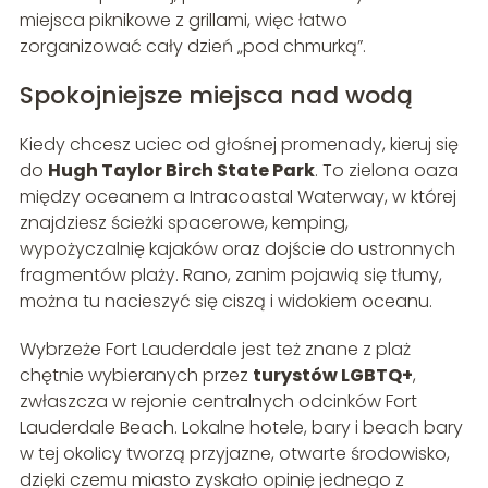
miejsca piknikowe z grillami, więc łatwo
zorganizować cały dzień „pod chmurką”.
Spokojniejsze miejsca nad wodą
Kiedy chcesz uciec od głośnej promenady, kieruj się
do
Hugh Taylor Birch State Park
. To zielona oaza
między oceanem a Intracoastal Waterway, w której
znajdziesz ścieżki spacerowe, kemping,
wypożyczalnię kajaków oraz dojście do ustronnych
fragmentów plaży. Rano, zanim pojawią się tłumy,
można tu nacieszyć się ciszą i widokiem oceanu.
Wybrzeże Fort Lauderdale jest też znane z plaż
chętnie wybieranych przez
turystów LGBTQ+
,
zwłaszcza w rejonie centralnych odcinków Fort
Lauderdale Beach. Lokalne hotele, bary i beach bary
w tej okolicy tworzą przyjazne, otwarte środowisko,
dzięki czemu miasto zyskało opinię jednego z