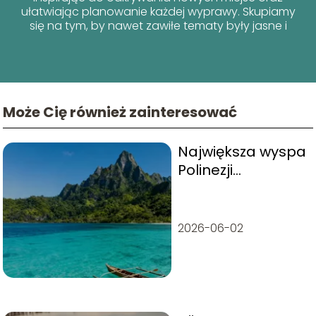
ułatwiając planowanie każdej wyprawy. Skupiamy
się na tym, by nawet zawiłe tematy były jasne i
przyjazne dla każdego podróżnika!
Może Cię również zainteresować
Największa wyspa
Polinezji
Francuskiej – co
warto o niej
wiedzieć?
2026-06-02