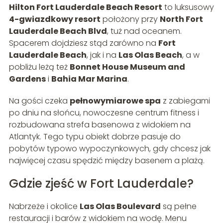
Hilton Fort Lauderdale Beach Resort
to luksusowy
4-gwiazdkowy resort
położony przy
North Fort
Lauderdale Beach Blvd
, tuż nad oceanem.
Spacerem dojdziesz stąd zarówno na
Fort
Lauderdale Beach
, jak i na
Las Olas Beach
, a w
pobliżu leżą też
Bonnet House Museum and
Gardens
i
Bahia Mar Marina
.
Na gości czeka
pełnowymiarowe spa
z zabiegami
po dniu na słońcu, nowoczesne centrum fitness i
rozbudowana strefa basenowa z widokiem na
Atlantyk. Tego typu obiekt dobrze pasuje do
pobytów typowo wypoczynkowych, gdy chcesz jak
najwięcej czasu spędzić między basenem a plażą.
Gdzie zjeść w Fort Lauderdale?
Nabrzeże i okolice
Las Olas Boulevard
są pełne
restauracji i barów z widokiem na wodę. Menu