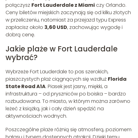
połączysz
Fort Lauderdale z Miami
czy Orlando.
Ceny biletów miejskich zaczynają się od kilku złotych
w przeliczeniu, natomiast za przejazd typu Express
zapłacisz około
3,60 USD
, zachowując wygodę i
dobrą cenę.
Jakie plaże w Fort Lauderdale
wybrać?
Wybrzeże Fort Lauderdale to pas szerokich,
piaszczystych plaż ciągnących się wzdłuż
Florida
State Road A1A
. Piasek jest jasny, miękki, a
infrastruktura – od pryszniców po boiska – bardzo
rozbudowana. To miasto, w którym można zarówno
leżeć z książką, jak i cały dzień spędzić na
aktywnościach wodnych.
Poszczególne plaże różnią się atmosferą, poziomem
hałasu i typem dostępnych atrakcji. Dzięki temu