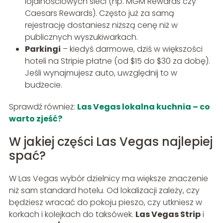
lojalnościowych sieci (np. MGM Rewards czy
Caesars Rewards). Często już za samą
rejestrację dostaniesz niższą cenę niż w
publicznych wyszukiwarkach.
Parkingi
– kiedyś darmowe, dziś w większości
hoteli na Stripie płatne (od $15 do $30 za dobę).
Jeśli wynajmujesz auto, uwzględnij to w
budżecie.
Sprawdź również:
Las Vegas lokalna kuchnia – co
warto zjeść?
W jakiej części Las Vegas najlepiej
spać?
W Las Vegas wybór dzielnicy ma większe znaczenie
niż sam standard hotelu. Od lokalizacji zależy, czy
będziesz wracać do pokoju pieszo, czy utkniesz w
korkach i kolejkach do taksówek.
Las Vegas Strip
i