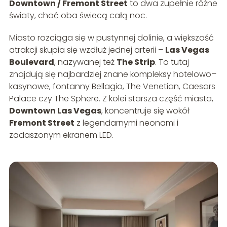
Downtown / Fremont Street
to dwa zupełnie różne
światy, choć oba świecą całą noc.
Miasto rozciąga się w pustynnej dolinie, a większość
atrakcji skupia się wzdłuż jednej arterii –
Las Vegas
Boulevard
, nazywanej też
The Strip
. To tutaj
znajdują się najbardziej znane kompleksy hotelowo–
kasynowe, fontanny Bellagio, The Venetian, Caesars
Palace czy The Sphere. Z kolei starsza część miasta,
Downtown Las Vegas
, koncentruje się wokół
Fremont Street
z legendarnymi neonami i
zadaszonym ekranem LED.