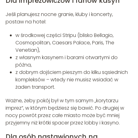
Dla imprezowiczów i fanów kasyn
Jeśli planujesz nocne granie, kluby i koncerty,
postaw na hotel:
w środkowej części Stripu (blisko Bellagio,
Cosmopolitan, Caesars Palace, Paris, The
Venetian),
z własnym kasynem i barami otwartymi do
późna,
z dobrym dojściem pieszym do kilku sąsiednich
kompleksów – wtedy nie musisz wsiadać w
żaden transport.
Ważne, żeby pokój był w tym samym „korytarzu
imprez”, w którym będziesz się bawić. Po drugiej w
nocy powrót przez całe miasto może być mniej
przyjemny niż krótki spacer przez lobby i kasyno.
Dla osób nastawionych na