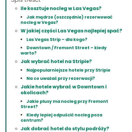
Ile kosztuje nocleg w Las Vegas?
Jak mądrze (oszczędnie) rezerwować
nocleg w Vegas?
W jakiej części Las Vegas najlepiej spać?
Las Vegas Strip – dla kogo?
Downtown / Fremont Street – kiedy
warto?
Jak wybrać hotel na Stripie?
Najpopularniejsze hotele przy Stripie
Na co uważać przy rezerwacji?
Jakie hotele wybrać w Downtown i
okolicach?
Jakie plusy ma nocleg przy Fremont
Street?
Kiedy lepiej odpuścić nocleg poza
centrum?
Jak dobrać hotel do stylu podróży?