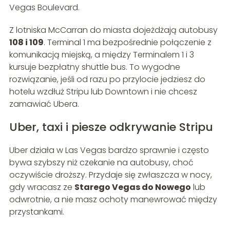
Vegas Boulevard.
Z lotniska McCarran do miasta dojeżdżają autobusy
108 i 109
. Terminal 1 ma bezpośrednie połączenie z
komunikacją miejską, a między Terminalem 1 i 3
kursuje bezpłatny shuttle bus. To wygodne
rozwiązanie, jeśli od razu po przylocie jedziesz do
hotelu wzdłuż Stripu lub Downtown i nie chcesz
zamawiać Ubera.
Uber, taxi i piesze odkrywanie Stripu
Uber działa w Las Vegas bardzo sprawnie i często
bywa szybszy niż czekanie na autobusy, choć
oczywiście droższy. Przydaje się zwłaszcza w nocy,
gdy wracasz ze
Starego Vegas do Nowego
lub
odwrotnie, a nie masz ochoty manewrować między
przystankami.