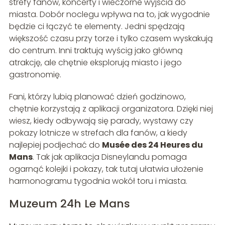
strefy fanów, koncerty i wieczorne wyjścia do
miasta. Dobór noclegu wpływa na to, jak wygodnie
będzie ci łączyć te elementy. Jedni spędzają
większość czasu przy torze i tylko czasem wyskakują
do centrum. Inni traktują wyścig jako główną
atrakcję, ale chętnie eksplorują miasto i jego
gastronomię.
Fani, którzy lubią planować dzień godzinowo,
chętnie korzystają z aplikacji organizatora. Dzięki niej
wiesz, kiedy odbywają się parady, wystawy czy
pokazy lotnicze w strefach dla fanów, a kiedy
najlepiej podjechać do
Musée des 24 Heures du
Mans
. Tak jak aplikacja Disneylandu pomaga
ogarnąć kolejki i pokazy, tak tutaj ułatwia ułożenie
harmonogramu tygodnia wokół toru i miasta.
Muzeum 24h Le Mans