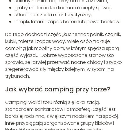
solidny namiot odporny na deszcz i wiatr,
gruby materac lub karimata i ciepły śpiwór,
składane krzesła i stół turystyczny,
lampki, latarki i zapas baterii lub powerbanków.
Do tego dochodzi część „kuchenna”: palnik, czajnik,
kubki, talerze i zapas wody. Wiele osób traktuje
camping jak mobilny dom, w którym spędza sporą
część wyjazdu. Dobrze wyposażone stanowisko
sprawia, że łatwiej przetrwać nocne chłody i szybko
zregenerować siły między kolejnymi wizytami na
trybunach.
Jak wybrać camping przy torze?
Campingi wokół toru różnią się lokalizacją,
standardem sanitariatów i atmosferą. Część jest
bardziej rodzinna, z większym naciskiem na spokój,
inne przyciągają zorganizowane grupy kibiców i