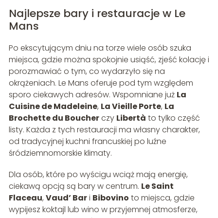
Najlepsze bary i restauracje w Le
Mans
Po ekscytującym dniu na torze wiele osób szuka
miejsca, gdzie można spokojnie usiąść, zjeść kolację i
porozmawiać o tym, co wydarzyło się na
okrążeniach. Le Mans oferuje pod tym względem
sporo ciekawych adresów. Wspomniane już
La
Cuisine de Madeleine
,
La Vieille Porte
,
La
Brochette du Boucher
czy
Libertà
to tylko część
listy. Każda z tych restauracji ma własny charakter,
od tradycyjnej kuchni francuskiej po luźne
śródziemnomorskie klimaty.
Dla osób, które po wyścigu wciąż mają energię,
ciekawą opcją są bary w centrum.
Le Saint
Flaceau
,
Vaud’ Bar
i
Bibovino
to miejsca, gdzie
wypijesz koktajl lub wino w przyjemnej atmosferze,