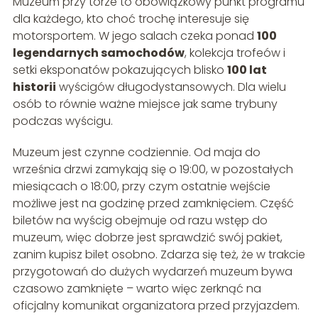
Muzeum przy torze to obowiązkowy punkt programu
dla każdego, kto choć trochę interesuje się
motorsportem. W jego salach czeka ponad
100
legendarnych samochodów
, kolekcja trofeów i
setki eksponatów pokazujących blisko
100 lat
historii
wyścigów długodystansowych. Dla wielu
osób to równie ważne miejsce jak same trybuny
podczas wyścigu.
Muzeum jest czynne codziennie. Od maja do
września drzwi zamykają się o 19:00, w pozostałych
miesiącach o 18:00, przy czym ostatnie wejście
możliwe jest na godzinę przed zamknięciem. Część
biletów na wyścig obejmuje od razu wstęp do
muzeum, więc dobrze jest sprawdzić swój pakiet,
zanim kupisz bilet osobno. Zdarza się też, że w trakcie
przygotowań do dużych wydarzeń muzeum bywa
czasowo zamknięte – warto więc zerknąć na
oficjalny komunikat organizatora przed przyjazdem.