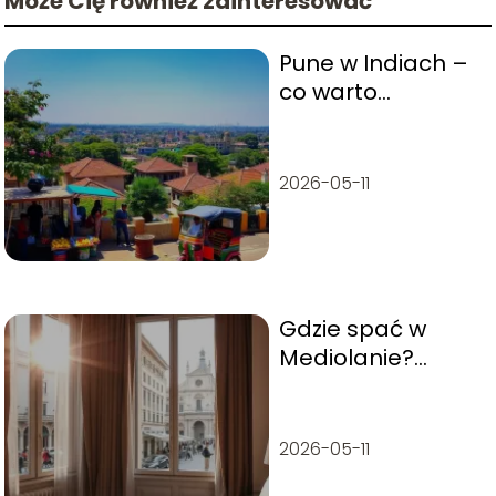
Może Cię również zainteresować
Pune w Indiach –
co warto
zwiedzić?
2026-05-11
Gdzie spać w
Mediolanie?
Najlepsze
dzielnice i porady
na nocleg
2026-05-11