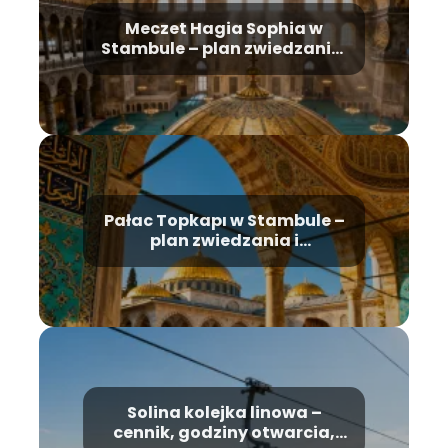
Meczet Hagia Sophia w
Stambule – plan zwiedzania,
historia, bilety
Pałac Topkapı w Stambule –
plan zwiedzania i
najważniejsze atrakcje
Solina kolejka linowa –
cennik, godziny otwarcia,