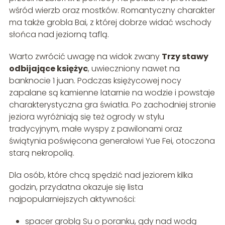
wśród wierzb oraz mostków. Romantyczny charakter
ma także grobla Bai, z której dobrze widać wschody
słońca nad jeziorną taflą.
Warto zwrócić uwagę na widok zwany
Trzy stawy
odbijające księżyc
, uwieczniony nawet na
banknocie 1 juan. Podczas księżycowej nocy
zapalane są kamienne latarnie na wodzie i powstaje
charakterystyczna gra światła. Po zachodniej stronie
jeziora wyróżniają się też ogrody w stylu
tradycyjnym, małe wyspy z pawilonami oraz
świątynia poświęcona generałowi Yue Fei, otoczona
starą nekropolią.
Dla osób, które chcą spędzić nad jeziorem kilka
godzin, przydatna okazuje się lista
najpopularniejszych aktywności:
spacer groblą Su o poranku, gdy nad wodą