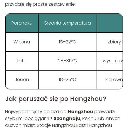
przydaje się proste zestawienie:
Pora roku
Średnia temperatura
Wiosna
15–22°C
zbiory h
Lato
28–35°C
wysoka wil
Jesień
18–25°C
klarowne 
Jak poruszać się po Hangzhou?
Najwygodniejszy dojazd do
Hangzhou
prowadzi
szybkimi pociągami z
Szanghaju
, Pekinu lub innych
dużych miast. Stacje Hangzhou East i Hangzhou