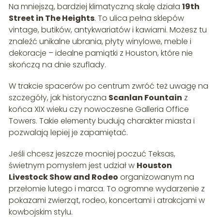
Na mniejszą, bardziej klimatyczną skalę działa
19th
Street in The Heights
. To ulica pełna sklepów
vintage, butików, antykwariatów i kawiarni. Możesz tu
znaleźć unikalne ubrania, płyty winylowe, meble i
dekoracje – idealne pamiątki z Houston, które nie
skończą na dnie szuflady.
W trakcie spacerów po centrum zwróć też uwagę na
szczegóły, jak historyczna
Scanlan Fountain
z
końca XIX wieku czy nowoczesne Galleria Office
Towers. Takie elementy budują charakter miasta i
pozwalają lepiej je zapamiętać.
Jeśli chcesz jeszcze mocniej poczuć Teksas,
świetnym pomysłem jest udział w
Houston
Livestock Show and Rodeo
organizowanym na
przełomie lutego i marca. To ogromne wydarzenie z
pokazami zwierząt, rodeo, koncertami i atrakcjami w
kowbojskim stylu.