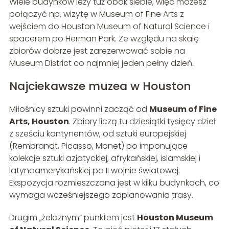
Wiele budynków leży tuż obok siebie, więc możesz
połączyć np. wizytę w Museum of Fine Arts z
wejściem do Houston Museum of Natural Science i
spacerem po Herman Park. Ze względu na skalę
zbiorów dobrze jest zarezerwować sobie na
Museum District co najmniej jeden pełny dzień.
Najciekawsze muzea w Houston
Miłośnicy sztuki powinni zacząć od
Museum of Fine
Arts, Houston
. Zbiory liczą tu dziesiątki tysięcy dzieł
z sześciu kontynentów, od sztuki europejskiej
(Rembrandt, Picasso, Monet) po imponujące
kolekcje sztuki azjatyckiej, afrykańskiej, islamskiej i
latynoamerykańskiej po II wojnie światowej.
Ekspozycja rozmieszczona jest w kilku budynkach, co
wymaga wcześniejszego zaplanowania trasy.
Drugim „żelaznym” punktem jest
Houston Museum