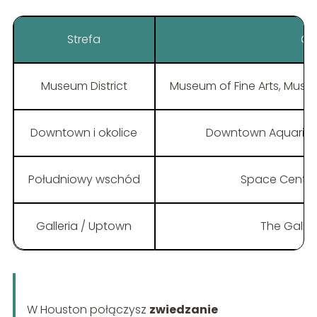
Strefa
Co
Museum District
Museum of Fine Arts, Muse
Downtown i okolice
Downtown Aquarium, 
Południowy wschód
Space Center
Galleria / Uptown
The Galler
W Houston połączysz
zwiedzanie