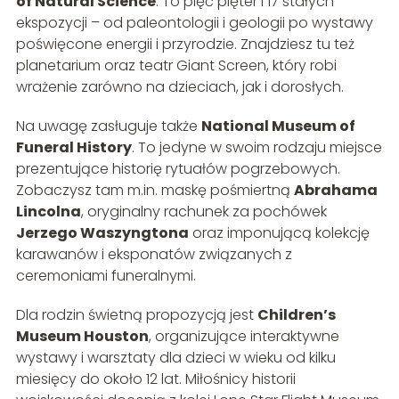
of Natural Science
. To pięć pięter i 17 stałych
ekspozycji – od paleontologii i geologii po wystawy
poświęcone energii i przyrodzie. Znajdziesz tu też
planetarium oraz teatr Giant Screen, który robi
wrażenie zarówno na dzieciach, jak i dorosłych.
Na uwagę zasługuje także
National Museum of
Funeral History
. To jedyne w swoim rodzaju miejsce
prezentujące historię rytuałów pogrzebowych.
Zobaczysz tam m.in. maskę pośmiertną
Abrahama
Lincolna
, oryginalny rachunek za pochówek
Jerzego Waszyngtona
oraz imponującą kolekcję
karawanów i eksponatów związanych z
ceremoniami funeralnymi.
Dla rodzin świetną propozycją jest
Children’s
Museum Houston
, organizujące interaktywne
wystawy i warsztaty dla dzieci w wieku od kilku
miesięcy do około 12 lat. Miłośnicy historii