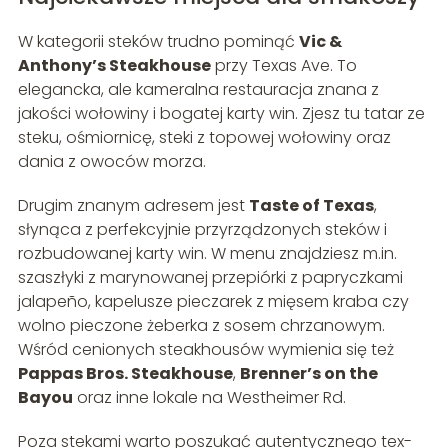
W kategorii steków trudno pominąć
Vic &
Anthony’s Steakhouse
przy Texas Ave. To
elegancka, ale kameralna restauracja znana z
jakości wołowiny i bogatej karty win. Zjesz tu tatar ze
steku, ośmiornicę, steki z topowej wołowiny oraz
dania z owoców morza.
Drugim znanym adresem jest
Taste of Texas
,
słynąca z perfekcyjnie przyrządzonych steków i
rozbudowanej karty win. W menu znajdziesz m.in.
szaszłyki z marynowanej przepiórki z papryczkami
jalapeño, kapelusze pieczarek z mięsem kraba czy
wolno pieczone żeberka z sosem chrzanowym.
Wśród cenionych steakhousów wymienia się też
Pappas Bros. Steakhouse
,
Brenner’s on the
Bayou
oraz inne lokale na Westheimer Rd.
Poza stekami warto poszukać autentycznego tex-