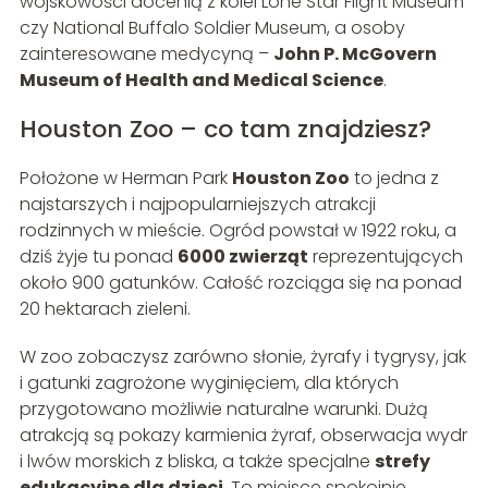
wojskowości docenią z kolei Lone Star Flight Museum
czy National Buffalo Soldier Museum, a osoby
zainteresowane medycyną –
John P. McGovern
Museum of Health and Medical Science
.
Houston Zoo – co tam znajdziesz?
Położone w Herman Park
Houston Zoo
to jedna z
najstarszych i najpopularniejszych atrakcji
rodzinnych w mieście. Ogród powstał w 1922 roku, a
dziś żyje tu ponad
6000 zwierząt
reprezentujących
około 900 gatunków. Całość rozciąga się na ponad
20 hektarach zieleni.
W zoo zobaczysz zarówno słonie, żyrafy i tygrysy, jak
i gatunki zagrożone wyginięciem, dla których
przygotowano możliwie naturalne warunki. Dużą
atrakcją są pokazy karmienia żyraf, obserwacja wydr
i lwów morskich z bliska, a także specjalne
strefy
edukacyjne dla dzieci
. To miejsce spokojnie