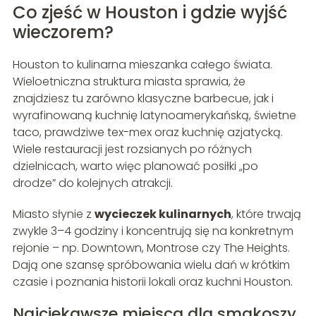
Co zjeść w Houston i gdzie wyjść
wieczorem?
Houston to kulinarna mieszanka całego świata.
Wieloetniczna struktura miasta sprawia, że
znajdziesz tu zarówno klasyczne barbecue, jak i
wyrafinowaną kuchnię latynoamerykańską, świetne
taco, prawdziwe tex-mex oraz kuchnię azjatycką.
Wiele restauracji jest rozsianych po różnych
dzielnicach, warto więc planować posiłki „po
drodze” do kolejnych atrakcji.
Miasto słynie z
wycieczek kulinarnych
, które trwają
zwykle 3–4 godziny i koncentrują się na konkretnym
rejonie – np. Downtown, Montrose czy The Heights.
Dają one szansę spróbowania wielu dań w krótkim
czasie i poznania historii lokali oraz kuchni Houston.
Najciekawsze miejsca dla smakoszy