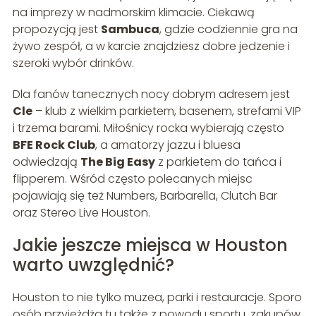
na imprezy w nadmorskim klimacie. Ciekawą
propozycją jest
Sambuca
, gdzie codziennie gra na
żywo zespół, a w karcie znajdziesz dobre jedzenie i
szeroki wybór drinków.
Dla fanów tanecznych nocy dobrym adresem jest
Cle
– klub z wielkim parkietem, basenem, strefami VIP
i trzema barami. Miłośnicy rocka wybierają często
BFE Rock Club
, a amatorzy jazzu i bluesa
odwiedzają
The Big Easy
z parkietem do tańca i
flipperem. Wśród często polecanych miejsc
pojawiają się też Numbers, Barbarella, Clutch Bar
oraz Stereo Live Houston.
Jakie jeszcze miejsca w Houston
warto uwzględnić?
Houston to nie tylko muzea, parki i restauracje. Sporo
osób przyjeżdża tu także z powodu sportu, zakupów