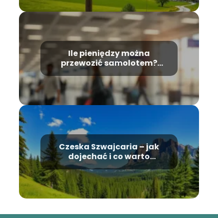
Ile pieniędzy można
przewozić samolotem?
Przewodnik po przepisach
Czeska Szwajcaria – jak
dojechać i co warto
zobaczyć?