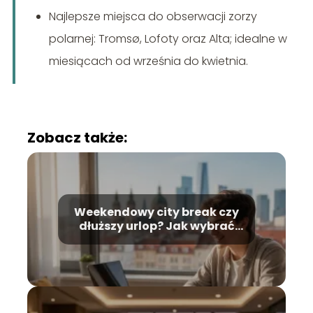
Najlepsze miejsca do obserwacji zorzy
polarnej: Tromsø, Lofoty oraz Alta; idealne w
miesiącach od września do kwietnia.
Zobacz także:
Weekendowy city break czy
dłuższy urlop? Jak wybrać
formę podróżowania
dopasowaną do swojego
budżetu i czasu