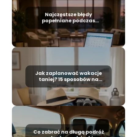
Najczęstsze błędy
popełniane podczas
rezerwacji noclegów i jak ich
uniknąć
Jak zaplanować wakacje
taniej? 15 sposobów na
oszczędne podróżowanie
bez rezygnacji z komfortu
Co zabrać na długą podróż