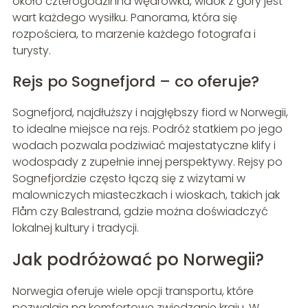
około czterogodzinna wędrówka, widok z góry jest
wart każdego wysiłku. Panorama, która się
rozpościera, to marzenie każdego fotografa i
turysty.
Rejs po Sognefjord – co oferuje?
Sognefjord, najdłuższy i najgłębszy fiord w Norwegii,
to idealne miejsce na rejs. Podróż statkiem po jego
wodach pozwala podziwiać majestatyczne klify i
wodospady z zupełnie innej perspektywy. Rejsy po
Sognefjordzie często łączą się z wizytami w
malowniczych miasteczkach i wioskach, takich jak
Flåm czy Balestrand, gdzie można doświadczyć
lokalnej kultury i tradycji.
Jak podróżować po Norwegii?
Norwegia oferuje wiele opcji transportu, które
pozwalają na komfortowe zwiedzanie kraju. W