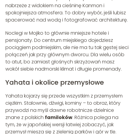
nabrzeże z widokiem na cieśninę Kanmon i
spokojniejsza atmosfera. To dobry wybór, jeśli lubisz
spacerować nad wodą i fotografować architekturę.
Noclegi w Mojiko to głównie mniejsze hotele i
pensjonaty. Do centrum miejskiego dojedziesz
pociągiem podmiejskim, ale nie ma tu tak gęstej sieci
połączeń jak przy głównym dworcu. Dla wielu osób
to atut, bo zamiast głośnych skrzyżowań masz
wokół siebie nadmorski klimat i długie promenady.
Yahata i okolice przemysłowe
Yahata kojarzy się przede wszystkim z przemysłem
ciężkim. Stalownie, dźwigi, kominy – to obraz, który
przywodzi na myśl dawne robotnicze dzielnice
znane z polskich
familoków
. Różnica polega na
tym, że w japońskiej wersji łatwiej zobaczyć, jak
przemysł miesza się z zielenią parków i gór w tle.