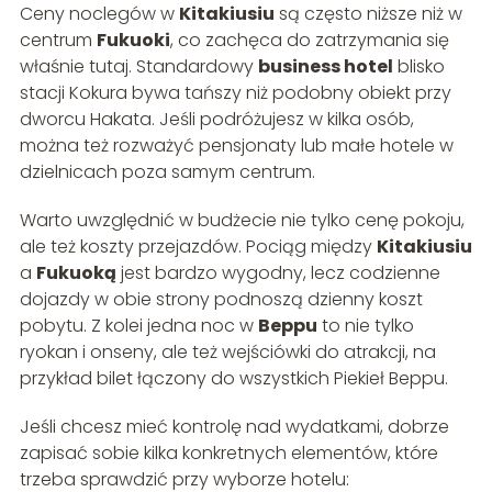
Ceny noclegów w
Kitakiusiu
są często niższe niż w
centrum
Fukuoki
, co zachęca do zatrzymania się
właśnie tutaj. Standardowy
business hotel
blisko
stacji Kokura bywa tańszy niż podobny obiekt przy
dworcu Hakata. Jeśli podróżujesz w kilka osób,
można też rozważyć pensjonaty lub małe hotele w
dzielnicach poza samym centrum.
Warto uwzględnić w budżecie nie tylko cenę pokoju,
ale też koszty przejazdów. Pociąg między
Kitakiusiu
a
Fukuoką
jest bardzo wygodny, lecz codzienne
dojazdy w obie strony podnoszą dzienny koszt
pobytu. Z kolei jedna noc w
Beppu
to nie tylko
ryokan i onseny, ale też wejściówki do atrakcji, na
przykład bilet łączony do wszystkich Piekieł Beppu.
Jeśli chcesz mieć kontrolę nad wydatkami, dobrze
zapisać sobie kilka konkretnych elementów, które
trzeba sprawdzić przy wyborze hotelu: