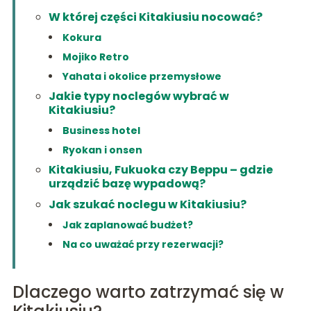
W której części Kitakiusiu nocować?
Kokura
Mojiko Retro
Yahata i okolice przemysłowe
Jakie typy noclegów wybrać w
Kitakiusiu?
Business hotel
Ryokan i onsen
Kitakiusiu, Fukuoka czy Beppu – gdzie
urządzić bazę wypadową?
Jak szukać noclegu w Kitakiusiu?
Jak zaplanować budżet?
Na co uważać przy rezerwacji?
Dlaczego warto zatrzymać się w