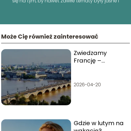
się na tym, by nawet zawiłe tematy były jasne i
przyjazne dla każdego podróżnika!
Może Cię również zainteresować
Zwiedzamy
Francję –
poradnik
turystyczny
2026-04-20
Gdzie w lutym na
wakacje?