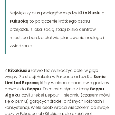
Największy plus pociągów między
Kitakiusiu
a
Fukuoką
to połączenie krótkiego czasu
przejazdu z lokalizacją stacji blisko centrów
miast, co bardzo ułatwia planowanie noclegu i
zwiedzania.
Z
Kitakiusiu
łatwo też wyskoczyć dalej w głąb
wyspy. Ze stacji Hakata w Fukuoce odjeżdża
Sonic
Limited Express
, który w nieco ponad dwie godziny
dowozi do
Beppu
. To miasto słynie z trasy
Beppu
Jigoku
, czyli „Piekieł Beppu” – siedmiu (czasem mówi
się o ośmiu) gorących źródeł o różnych kolorach i
konsystencji. Wiele osób wraca wieczorem do swojej
bazy w Fukuoce lub Kitakiusiu, ale część woli