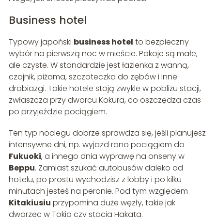
Business hotel
Typowy japoński
business hotel
to bezpieczny
wybór na pierwszą noc w mieście. Pokoje są małe,
ale czyste. W standardzie jest łazienka z wanną,
czajnik, piżama, szczoteczka do zębów i inne
drobiazgi. Takie hotele stoją zwykle w pobliżu stacji,
zwłaszcza przy dworcu Kokura, co oszczędza czas
po przyjeździe pociągiem.
Ten typ noclegu dobrze sprawdza się, jeśli planujesz
intensywne dni, np. wyjazd rano pociągiem do
Fukuoki
, a innego dnia wyprawę na onseny w
Beppu
. Zamiast szukać autobusów daleko od
hotelu, po prostu wychodzisz z lobby i po kilku
minutach jesteś na peronie. Pod tym względem
Kitakiusiu
przypomina duże węzły, takie jak
dworzec w Tokio czy stacja Hakata.