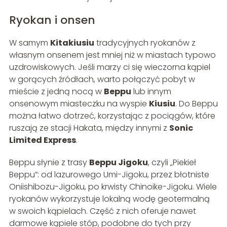
Ryokan i onsen
W samym
Kitakiusiu
tradycyjnych ryokanów z
własnym onsenem jest mniej niż w miastach typowo
uzdrowiskowych. Jeśli marzy ci się wieczorna kąpiel
w gorących źródłach, warto połączyć pobyt w
mieście z jedną nocą w
Beppu
lub innym
onsenowym miasteczku na wyspie
Kiusiu
. Do Beppu
można łatwo dotrzeć, korzystając z pociągów, które
ruszają ze stacji Hakata, między innymi z
Sonic
Limited Express
.
Beppu słynie z trasy
Beppu Jigoku
, czyli „Piekieł
Beppu”: od lazurowego Umi-Jigoku, przez błotniste
Oniishibozu-Jigoku, po krwisty Chinoike-Jigoku. Wiele
ryokanów wykorzystuje lokalną wodę geotermalną
w swoich kąpielach. Część z nich oferuje nawet
darmowe kąpiele stóp, podobne do tych przy