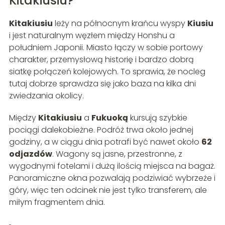
Kitakiusiu?
Kitakiusiu
leży na północnym krańcu wyspy
Kiusiu
i jest naturalnym węzłem między Honshu a
południem Japonii. Miasto łączy w sobie portowy
charakter, przemysłową historię i bardzo dobrą
siatkę połączeń kolejowych. To sprawia, że nocleg
tutaj dobrze sprawdza się jako baza na kilka dni
zwiedzania okolicy.
Między
Kitakiusiu
a
Fukuoką
kursują szybkie
pociągi dalekobieżne. Podróż trwa około jednej
godziny, a w ciągu dnia potrafi być nawet około
62
odjazdów
. Wagony są jasne, przestronne, z
wygodnymi fotelami i dużą ilością miejsca na bagaż.
Panoramiczne okna pozwalają podziwiać wybrzeże i
góry, więc ten odcinek nie jest tylko transferem, ale
miłym fragmentem dnia.