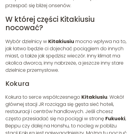
przespać się bliżej onsenów.
W której części Kitakiusiu
nocować?
Wybór dzielnicy w
Kitakiusiu
mocno wpływa na to,
jak łatwo będzie ci dojechać pociągiem do innych
miast, a także jak spędzisz wieczór. Inny klimat ma
okolica dworca, inny nabrzeże, a jeszcze inny stare
dzielnice przemysłowe.
Kokura
Kokura to serce współczesnego
Kitakiusiu
. Wokół
głównej stacji JR rozciąga się gęsta sieć hoteli,
restauracji i centrów handlowych. Jeśli chcesz
często przesiadać się na pociągi w stronę
Fukuoki
,
Beppu czy dalej na Honshu, to nocleg w pobliżu
stacji Kokura jest najwygodniejszy. Można tu poczuć