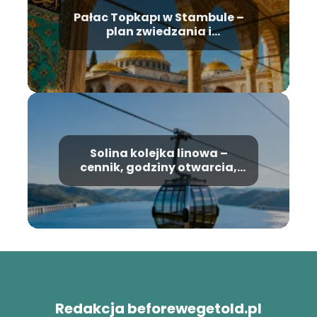
Pałac Topkapı w Stambule –
plan zwiedzania i
najważniejsze atrakcje
Solina kolejka linowa –
cennik, godziny otwarcia,
informacje
Redakcja beforewegetold.pl