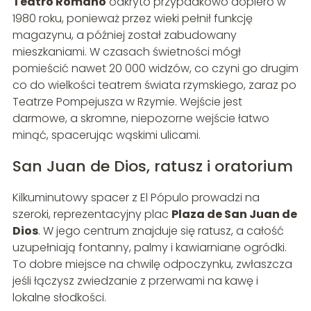
Teatro Romano
odkryto przypadkowo dopiero w
1980 roku, ponieważ przez wieki pełnił funkcję
magazynu, a później został zabudowany
mieszkaniami. W czasach świetności mógł
pomieścić nawet 20 000 widzów, co czyni go drugim
co do wielkości teatrem świata rzymskiego, zaraz po
Teatrze Pompejusza w Rzymie. Wejście jest
darmowe, a skromne, niepozorne wejście łatwo
minąć, spacerując wąskimi ulicami.
San Juan de Dios, ratusz i oratorium
Kilkuminutowy spacer z El Pópulo prowadzi na
szeroki, reprezentacyjny plac
Plaza de San Juan de
Dios
. W jego centrum znajduje się ratusz, a całość
uzupełniają fontanny, palmy i kawiarniane ogródki.
To dobre miejsce na chwilę odpoczynku, zwłaszcza
jeśli łączysz zwiedzanie z przerwami na kawę i
lokalne słodkości.