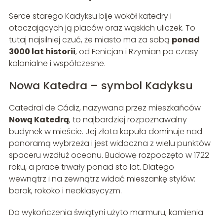
Serce starego Kadyksu bije wokół katedry i
otaczających ją placów oraz wąskich uliczek. To
tutaj najsilniej czuć, że miasto ma za sobą
ponad
3000 lat historii
, od Fenicjan i Rzymian po czasy
kolonialne i współczesne.
Nowa Katedra – symbol Kadyksu
Catedral de Cádiz, nazywana przez mieszkańców
Nową Katedrą
, to najbardziej rozpoznawalny
budynek w mieście. Jej złota kopuła dominuje nad
panoramą wybrzeża i jest widoczna z wielu punktów
spaceru wzdłuż oceanu. Budowę rozpoczęto w 1722
roku, a prace trwały ponad sto lat. Dlatego
wewnątrz i na zewnątrz widać mieszankę stylów:
barok, rokoko i neoklasycyzm.
Do wykończenia świątyni użyto marmuru, kamienia