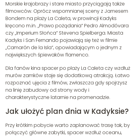
Morskie krajobrazy i stare miasto przyciągają także
filmowców. Oprócz wspomnianej sceny z Jamesem
Bondem na plaży La Caleta, w prowincji Kadyks
kręcono m.in. „Prawo pożądania” Pedro Almodóvara
czy „Imperium Słońca” Stevena Spielberga. Miasta
Kadyks i San Fernando pojawiają się też w filmie
„Camarón de la Isla”, opowiadającym o jednym z
największych śpiewaków flamenco.
Dla fanów kina spacer po plaży La Caleta czy wzdłuż
murów zamków staje się dodatkową atrakcją. Łatwo
rozpoznać ujęcia z filmów, zwłaszcza gdy spojrzysz
na linię zabudowy od strony wody i
charakterystyczne latarnie na promenadzie.
Jak ułożyć plan dnia w Kadyksie?
Przy krótkim pobycie warto zaplanować trasę tak, by
połączyć główne zabytki, spacer wzdłuż oceanu,