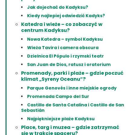
Jak dojechać do Kadyksu?
Kiedy najlepiej odwiedzić Kadyks?
Katedra i wieże – co zobaczyć w
centrum Kadyksu?
Nowa Katedra – symbol Kadyksu
Wieża Tavira i camera obscura
Dzielnica El Pópulo i rzymski teatr
San Juan de Dios, ratusz i oratorium
Promenady, parki i plaże – gdzie poczuć
klimat „Syreny Oceanu”?
Parque Genovés i inne miejskie ogrody
Promenada Campo del Sur
Castillo de Santa Catalina i Castillo de San
Sebastián
Najpiękniejsze plaże Kadyksu
Place, targ i muzea – gdzie zatrzymać
się w trakcie spaceru?