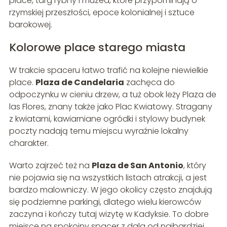
place, targ rybny i muzea, które przypominają o
rzymskiej przeszłości, epoce kolonialnej i sztuce
barokowej.
Kolorowe place starego miasta
W trakcie spaceru łatwo trafić na kolejne niewielkie
place.
Plaza de Candelaria
zachęca do
odpoczynku w cieniu drzew, a tuż obok leży Plaza de
las Flores, znany także jako Plac Kwiatowy. Stragany
z kwiatami, kawiarniane ogródki i stylowy budynek
poczty nadają temu miejscu wyraźnie lokalny
charakter.
Warto zajrzeć też na
Plaza de San Antonio
, który
nie pojawia się na wszystkich listach atrakcji, a jest
bardzo malowniczy. W jego okolicy często znajdują
się podziemne parkingi, dlatego wielu kierowców
zaczyna i kończy tutaj wizytę w Kadyksie. To dobre
miejsce na spokojny spacer z dala od najbardziej