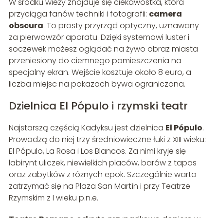
W środku wieży znajduje się ciekawostka, która
przyciąga fanów techniki i fotografii:
camera
obscura
. To prosty przyrząd optyczny, uznawany
za pierwowzór aparatu. Dzięki systemowi luster i
soczewek możesz oglądać na żywo obraz miasta
przeniesiony do ciemnego pomieszczenia na
specjalny ekran. Wejście kosztuje około 8 euro, a
liczba miejsc na pokazach bywa ograniczona.
Dzielnica El Pópulo i rzymski teatr
Najstarszą częścią Kadyksu jest dzielnica
El Pópulo
.
Prowadzą do niej trzy średniowieczne łuki z XIII wieku:
El Pópulo, La Rosa i Los Blancos. Za nimi kryje się
labirynt uliczek, niewielkich placów, barów z tapas
oraz zabytków z różnych epok. Szczególnie warto
zatrzymać się na Plaza San Martín i przy Teatrze
Rzymskim z I wieku p.n.e.