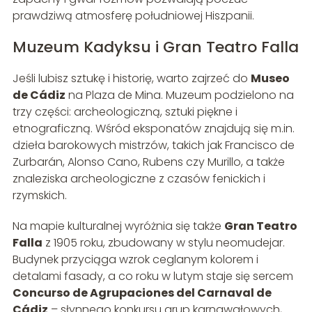
prawdziwą atmosferę południowej Hiszpanii.
Muzeum Kadyksu i Gran Teatro Falla
Jeśli lubisz sztukę i historię, warto zajrzeć do
Museo
de Cádiz
na Plaza de Mina. Muzeum podzielono na
trzy części: archeologiczną, sztuki piękne i
etnograficzną. Wśród eksponatów znajdują się m.in.
dzieła barokowych mistrzów, takich jak Francisco de
Zurbarán, Alonso Cano, Rubens czy Murillo, a także
znaleziska archeologiczne z czasów fenickich i
rzymskich.
Na mapie kulturalnej wyróżnia się także
Gran Teatro
Falla
z 1905 roku, zbudowany w stylu neomudejar.
Budynek przyciąga wzrok ceglanym kolorem i
detalami fasady, a co roku w lutym staje się sercem
Concurso de Agrupaciones del Carnaval de
Cádiz
– słynnego konkursu grup karnawałowych,