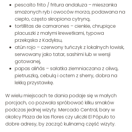
pescaíto frito / fritura andaluza – mieszanka
smażonych ryb i owoców morza, podawana na
ciepło, często skropiona cytryną,
tortillitas de camarones – cienkie, chrupiące
placuszki z małymi krewetkami, typowa
przekąska z Kadyksu,
atún rojo – czerwony tuńczyk z lokalnych łowisk,
serwowany jako tatar, sashimi lub w wersji
gotowanej,
papas aliñás – sałatka ziemniaczana z oliwą,
pietruszką, cebulą i octem z sherry, dobra na
lekką przystawkę.
W wielu miejscach te dania podaje się w małych
porcjach, co pozwala spróbować kilku smaków
podczas jednej wizyty. Mercado Central, bary w
okolicy Plaza de las Flores czy uliczki El Pópulo to
dobre adresy, by zacząć kulinarną część wizyty.