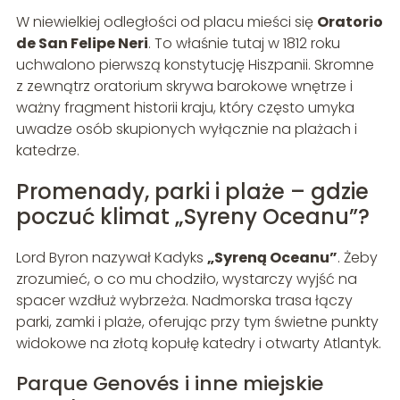
W niewielkiej odległości od placu mieści się
Oratorio
de San Felipe Neri
. To właśnie tutaj w 1812 roku
uchwalono pierwszą konstytucję Hiszpanii. Skromne
z zewnątrz oratorium skrywa barokowe wnętrze i
ważny fragment historii kraju, który często umyka
uwadze osób skupionych wyłącznie na plażach i
katedrze.
Promenady, parki i plaże – gdzie
poczuć klimat „Syreny Oceanu”?
Lord Byron nazywał Kadyks
„Syreną Oceanu”
. Żeby
zrozumieć, o co mu chodziło, wystarczy wyjść na
spacer wzdłuż wybrzeża. Nadmorska trasa łączy
parki, zamki i plaże, oferując przy tym świetne punkty
widokowe na złotą kopułę katedry i otwarty Atlantyk.
Parque Genovés i inne miejskie