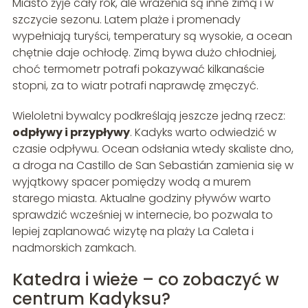
Miasto żyje cały rok, ale wrażenia są inne zimą i w
szczycie sezonu. Latem plaże i promenady
wypełniają turyści, temperatury są wysokie, a ocean
chętnie daje ochłodę. Zimą bywa dużo chłodniej,
choć termometr potrafi pokazywać kilkanaście
stopni, za to wiatr potrafi naprawdę zmęczyć.
Wieloletni bywalcy podkreślają jeszcze jedną rzecz:
odpływy i przypływy
. Kadyks warto odwiedzić w
czasie odpływu. Ocean odsłania wtedy skaliste dno,
a droga na Castillo de San Sebastián zamienia się w
wyjątkowy spacer pomiędzy wodą a murem
starego miasta. Aktualne godziny pływów warto
sprawdzić wcześniej w internecie, bo pozwala to
lepiej zaplanować wizytę na plaży La Caleta i
nadmorskich zamkach.
Katedra i wieże – co zobaczyć w
centrum Kadyksu?