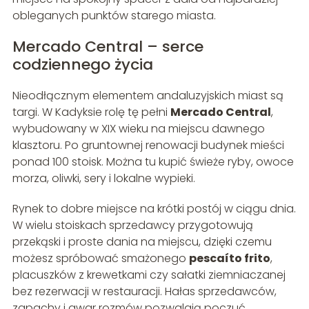
obleganych punktów starego miasta.
Mercado Central – serce
codziennego życia
Nieodłącznym elementem andaluzyjskich miast są
targi. W Kadyksie rolę tę pełni
Mercado Central
,
wybudowany w XIX wieku na miejscu dawnego
klasztoru. Po gruntownej renowacji budynek mieści
ponad 100 stoisk. Można tu kupić świeże ryby, owoce
morza, oliwki, sery i lokalne wypieki.
Rynek to dobre miejsce na krótki postój w ciągu dnia.
W wielu stoiskach sprzedawcy przygotowują
przekąski i proste dania na miejscu, dzięki czemu
możesz spróbować smażonego
pescaíto frito
,
placuszków z krewetkami czy sałatki ziemniaczanej
bez rezerwacji w restauracji. Hałas sprzedawców,
zapachy i gwar rozmów pozwalają poczuć