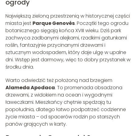
ogrody
Największą zieloną przestrzenią w historycznej części
miasta jest
Parque Genovés
. Początki tego ogrodu
botanicznego sięgają końca XVIII wieku. Dziś park
zachwyca zadbanymi alejkami, rzadkimi gatunkami
roślin, fantazyjnie przycinanymi drzewami i
sztucznym wodospadem, który daje ulgę w upalne
dni. Wstęp jest darmowy, więc to dobry przystanek w
środku dnia.
Warto odwiedzić też położoną nad brzegiem
Alameda Apodaca
. To promenada obsadzona
drzewami, z widokiem na ocean i wygodnymi
ławeczkami. Mieszkańcy chętnie spędzają tu
popołudnia, dlatego łatwo podpatrzeć codzienne
życie miasta – od spacerów rodzin po starszych
panów grających w karty.