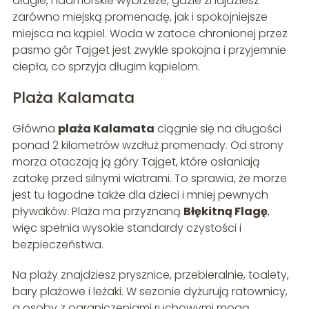
długie, nadmorskie wybrzeże, gdzie znajdziesz
zarówno miejską promenadę, jak i spokojniejsze
miejsca na kąpiel. Woda w zatoce chronionej przez
pasmo gór Tajget jest zwykle spokojna i przyjemnie
ciepła, co sprzyja długim kąpielom.
Plaża Kalamata
Główna
plaża Kalamata
ciągnie się na długości
ponad 2 kilometrów wzdłuż promenady. Od strony
morza otaczają ją góry Tajget, które osłaniają
zatokę przed silnymi wiatrami. To sprawia, że morze
jest tu łagodne także dla dzieci i mniej pewnych
pływaków. Plaża ma przyznaną
Błękitną Flagę
,
więc spełnia wysokie standardy czystości i
bezpieczeństwa.
Na plaży znajdziesz prysznice, przebieralnie, toalety,
bary plażowe i leżaki. W sezonie dyżurują ratownicy,
a osoby z ograniczeniami ruchowymi mogą