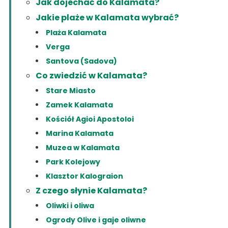
Jak dojechać do Kalamata?
Jakie plaże w Kalamata wybrać?
Plaża Kalamata
Verga
Santova (Sadova)
Co zwiedzić w Kalamata?
Stare Miasto
Zamek Kalamata
Kościół Agioi Apostoloi
Marina Kalamata
Muzea w Kalamata
Park Kolejowy
Klasztor Kalograion
Z czego słynie Kalamata?
Oliwki i oliwa
Ogrody Olive i gaje oliwne