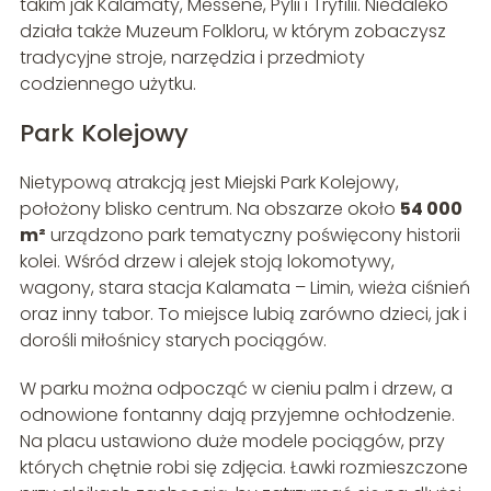
takim jak Kalamaty, Messene, Pylii i Tryfilii. Niedaleko
działa także Muzeum Folkloru, w którym zobaczysz
tradycyjne stroje, narzędzia i przedmioty
codziennego użytku.
Park Kolejowy
Nietypową atrakcją jest Miejski Park Kolejowy,
położony blisko centrum. Na obszarze około
54 000
m²
urządzono park tematyczny poświęcony historii
kolei. Wśród drzew i alejek stoją lokomotywy,
wagony, stara stacja Kalamata – Limin, wieża ciśnień
oraz inny tabor. To miejsce lubią zarówno dzieci, jak i
dorośli miłośnicy starych pociągów.
W parku można odpocząć w cieniu palm i drzew, a
odnowione fontanny dają przyjemne ochłodzenie.
Na placu ustawiono duże modele pociągów, przy
których chętnie robi się zdjęcia. Ławki rozmieszczone