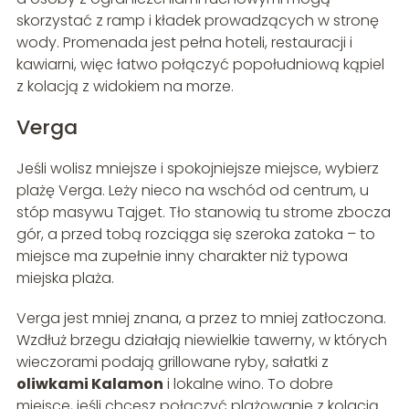
skorzystać z ramp i kładek prowadzących w stronę
wody. Promenada jest pełna hoteli, restauracji i
kawiarni, więc łatwo połączyć popołudniową kąpiel
z kolacją z widokiem na morze.
Verga
Jeśli wolisz mniejsze i spokojniejsze miejsce, wybierz
plażę Verga. Leży nieco na wschód od centrum, u
stóp masywu Tajget. Tło stanowią tu strome zbocza
gór, a przed tobą rozciąga się szeroka zatoka – to
miejsce ma zupełnie inny charakter niż typowa
miejska plaża.
Verga jest mniej znana, a przez to mniej zatłoczona.
Wzdłuż brzegu działają niewielkie tawerny, w których
wieczorami podają grillowane ryby, sałatki z
oliwkami Kalamon
i lokalne wino. To dobre
miejsce, jeśli chcesz połączyć plażowanie z kolacją