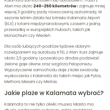
Kalamata samochodem lub autobusem. Trasa z
Aten ma około
240–250 kilometrów
i zajmuje mniej
więcej 3 godziny jazdy nowoczesną autostradą. W
sezonie letnim działa też lotnisko Kalamata Airport
(KLX) z lotami międzynarodowymi, czasem z jedną
przesiadką w europejskich hubach, takich jak
Monachium czy Wiedeń.
Dla osób lubiących podróże lądowe dobrym
rozwiązaniem są autobusy KTEL z Aten. Kurs zajmuje
około 2,5 godziny i pozwala po drodze podziwiać
zielone gaje oliwne oraz wzgórza Peloponezu.
Wypożyczenie samochodu daje z kolei swobodę
wyskoczenia z Kalamata do takich miejsc jak Pylos,
Methoni, Messini czy Mistras.
Jakie plaże w Kalamata wybrać?
Kalamata to nie tylko oliwki i muzea. Miasto ma