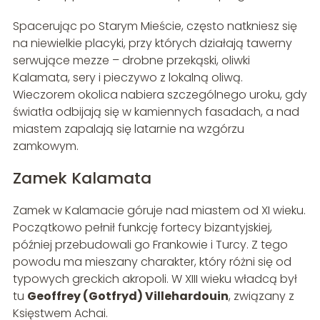
Spacerując po Starym Mieście, często natkniesz się
na niewielkie placyki, przy których działają tawerny
serwujące mezze – drobne przekąski, oliwki
Kalamata, sery i pieczywo z lokalną oliwą.
Wieczorem okolica nabiera szczególnego uroku, gdy
światła odbijają się w kamiennych fasadach, a nad
miastem zapalają się latarnie na wzgórzu
zamkowym.
Zamek Kalamata
Zamek w Kalamacie góruje nad miastem od XI wieku.
Początkowo pełnił funkcję fortecy bizantyjskiej,
później przebudowali go Frankowie i Turcy. Z tego
powodu ma mieszany charakter, który różni się od
typowych greckich akropoli. W XIII wieku władcą był
tu
Geoffrey (Gotfryd) Villehardouin
, związany z
Księstwem Achai.