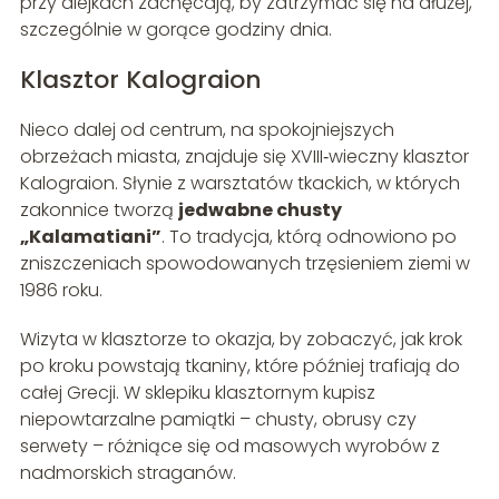
przy alejkach zachęcają, by zatrzymać się na dłużej,
szczególnie w gorące godziny dnia.
Klasztor Kalograion
Nieco dalej od centrum, na spokojniejszych
obrzeżach miasta, znajduje się XVIII‑wieczny klasztor
Kalograion. Słynie z warsztatów tkackich, w których
zakonnice tworzą
jedwabne chusty
„Kalamatiani”
. To tradycja, którą odnowiono po
zniszczeniach spowodowanych trzęsieniem ziemi w
1986 roku.
Wizyta w klasztorze to okazja, by zobaczyć, jak krok
po kroku powstają tkaniny, które później trafiają do
całej Grecji. W sklepiku klasztornym kupisz
niepowtarzalne pamiątki – chusty, obrusy czy
serwety – różniące się od masowych wyrobów z
nadmorskich straganów.