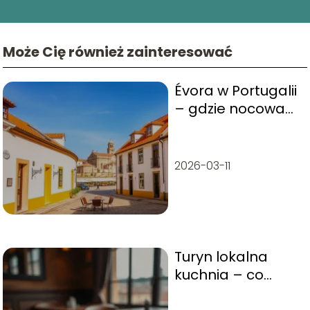
Może Cię również zainteresować
Évora w Portugalii
– gdzie nocować i
co zwiedzić?
2026-03-11
Turyn lokalna
kuchnia – co
warto zjeść?