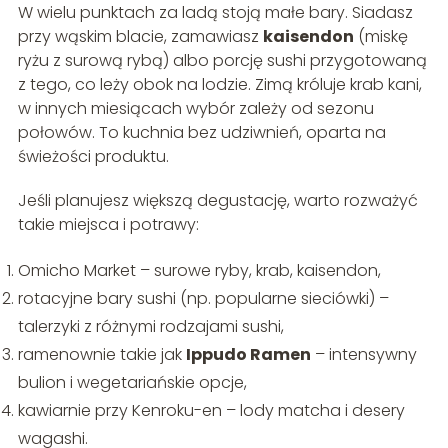
W wielu punktach za ladą stoją małe bary. Siadasz
przy wąskim blacie, zamawiasz
kaisendon
(miskę
ryżu z surową rybą) albo porcję sushi przygotowaną
z tego, co leży obok na lodzie. Zimą króluje krab kani,
w innych miesiącach wybór zależy od sezonu
połowów. To kuchnia bez udziwnień, oparta na
świeżości produktu.
Jeśli planujesz większą degustację, warto rozważyć
takie miejsca i potrawy:
Omicho Market – surowe ryby, krab, kaisendon,
rotacyjne bary sushi (np. popularne sieciówki) –
talerzyki z różnymi rodzajami sushi,
ramenownie takie jak
Ippudo Ramen
– intensywny
bulion i wegetariańskie opcje,
kawiarnie przy Kenroku-en – lody matcha i desery
wagashi.