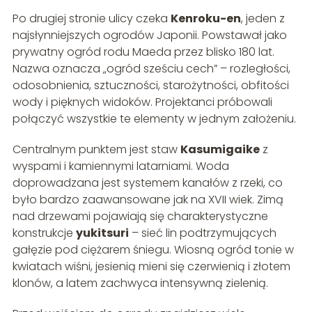
Po drugiej stronie ulicy czeka
Kenroku-en
, jeden z
najsłynniejszych ogrodów Japonii. Powstawał jako
prywatny ogród rodu Maeda przez blisko 180 lat.
Nazwa oznacza „ogród sześciu cech” – rozległości,
odosobnienia, sztuczności, starożytności, obfitości
wody i pięknych widoków. Projektanci próbowali
połączyć wszystkie te elementy w jednym założeniu.
Centralnym punktem jest staw
Kasumigaike
z
wyspami i kamiennymi latarniami. Woda
doprowadzana jest systemem kanałów z rzeki, co
było bardzo zaawansowane jak na XVII wiek. Zimą
nad drzewami pojawiają się charakterystyczne
konstrukcje
yukitsuri
– sieć lin podtrzymujących
gałęzie pod ciężarem śniegu. Wiosną ogród tonie w
kwiatach wiśni, jesienią mieni się czerwienią i złotem
klonów, a latem zachwyca intensywną zielenią.