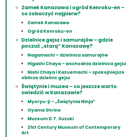
Zamek Kanazawa i ogród Kenroku-en –
co zobaczyć najpierw?
Zamek Kanazawa
Ogród Kenroku-en
Dzielnice gejsz i samurajów – gdzie
poczuć „starą” Kanazawę?
Nagamachi – dzielnica samurajów
Higashi Chaya – wschodnia dzielnica gejsz
Nishi Chaya i Kazuemachi – spokojniejsze
oblicze dzielnic gejsz
Świątynie i muzea – co jeszcze warto
zwiedzić w Kanazawie?
Myoryu-ji – „Świątynia Ninja”
Oyama Shrine
Muzeum D.T. Suzuki
21st Century Museum of Contemporary
Art