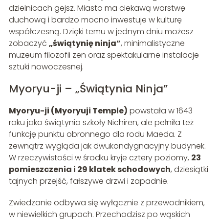
dzielnicach gejsz. Miasto ma ciekawą warstwę
duchową i bardzo mocno inwestuje w kulturę
współczesną. Dzięki temu w jednym dniu możesz
zobaczyć
„świątynię ninja”
, minimalistyczne
muzeum filozofii zen oraz spektakularne instalacje
sztuki nowoczesnej.
Myoryu-ji – „Świątynia Ninja”
Myoryu-ji (Myoryuji Temple)
powstała w 1643
roku jako świątynia szkoły Nichiren, ale pełniła też
funkcję punktu obronnego dla rodu Maeda. Z
zewnątrz wygląda jak dwukondygnacyjny budynek.
W rzeczywistości w środku kryje cztery poziomy,
23
pomieszczenia i 29 klatek schodowych
, dziesiątki
tajnych przejść, fałszywe drzwi i zapadnie.
Zwiedzanie odbywa się wyłącznie z przewodnikiem,
w niewielkich grupach. Przechodzisz po wąskich