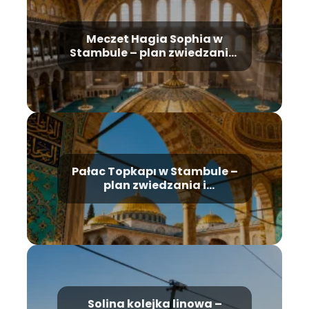
Meczet Hagia Sophia w
Stambule – plan zwiedzania,
historia, bilety
Pałac Topkapı w Stambule –
plan zwiedzania i
najważniejsze atrakcje
Solina kolejka linowa –