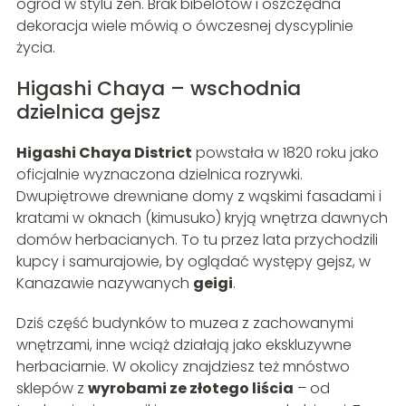
ogród w stylu zen. Brak bibelotów i oszczędna
dekoracja wiele mówią o ówczesnej dyscyplinie
życia.
Higashi Chaya – wschodnia
dzielnica gejsz
Higashi Chaya District
powstała w 1820 roku jako
oficjalnie wyznaczona dzielnica rozrywki.
Dwupiętrowe drewniane domy z wąskimi fasadami i
kratami w oknach (kimusuko) kryją wnętrza dawnych
domów herbacianych. To tu przez lata przychodzili
kupcy i samurajowie, by oglądać występy gejsz, w
Kanazawie nazywanych
geigi
.
Dziś część budynków to muzea z zachowanymi
wnętrzami, inne wciąż działają jako ekskluzywne
herbaciarnie. W okolicy znajdziesz też mnóstwo
sklepów z
wyrobami ze złotego liścia
– od