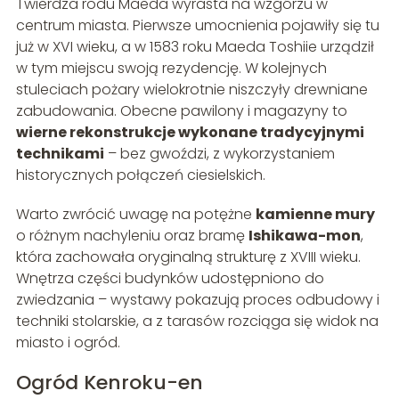
Twierdza rodu Maeda wyrasta na wzgórzu w
centrum miasta. Pierwsze umocnienia pojawiły się tu
już w XVI wieku, a w 1583 roku Maeda Toshiie urządził
w tym miejscu swoją rezydencję. W kolejnych
stuleciach pożary wielokrotnie niszczyły drewniane
zabudowania. Obecne pawilony i magazyny to
wierne rekonstrukcje wykonane tradycyjnymi
technikami
– bez gwoździ, z wykorzystaniem
historycznych połączeń ciesielskich.
Warto zwrócić uwagę na potężne
kamienne mury
o różnym nachyleniu oraz bramę
Ishikawa-mon
,
która zachowała oryginalną strukturę z XVIII wieku.
Wnętrza części budynków udostępniono do
zwiedzania – wystawy pokazują proces odbudowy i
techniki stolarskie, a z tarasów rozciąga się widok na
miasto i ogród.
Ogród Kenroku-en