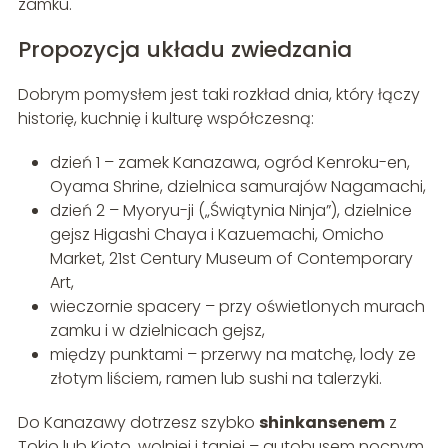
zamku.
Propozycja układu zwiedzania
Dobrym pomysłem jest taki rozkład dnia, który łączy
historię, kuchnię i kulturę współczesną:
dzień 1 – zamek Kanazawa, ogród Kenroku-en,
Oyama Shrine, dzielnica samurajów Nagamachi,
dzień 2 – Myoryu-ji („Świątynia Ninja”), dzielnice
gejsz Higashi Chaya i Kazuemachi, Omicho
Market, 21st Century Museum of Contemporary
Art,
wieczornie spacery – przy oświetlonych murach
zamku i w dzielnicach gejsz,
między punktami – przerwy na matchę, lody ze
złotym liściem, ramen lub sushi na talerzyki.
Do Kanazawy dotrzesz szybko
shinkansenem
z
Tokio lub Kioto, wolniej i taniej – autobusem nocnym.