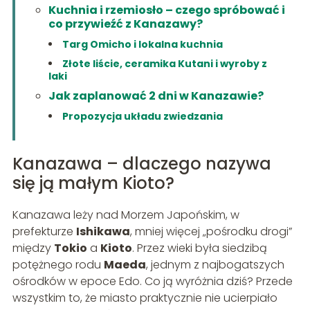
Kuchnia i rzemiosło – czego spróbować i
co przywieźć z Kanazawy?
Targ Omicho i lokalna kuchnia
Złote liście, ceramika Kutani i wyroby z
laki
Jak zaplanować 2 dni w Kanazawie?
Propozycja układu zwiedzania
Kanazawa – dlaczego nazywa
się ją małym Kioto?
Kanazawa leży nad Morzem Japońskim, w
prefekturze
Ishikawa
, mniej więcej „pośrodku drogi”
między
Tokio
a
Kioto
. Przez wieki była siedzibą
potężnego rodu
Maeda
, jednym z najbogatszych
ośrodków w epoce Edo. Co ją wyróżnia dziś? Przede
wszystkim to, że miasto praktycznie nie ucierpiało