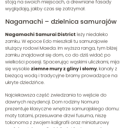
stoją na swoich miejscach, a drewniane fasady
wyglądają, jakby czas się zatrzymał.
Nagamachi – dzielnica samurajów
Nagamachi Samurai District
leży niedaleko
zamku. W epoce Edo mieszkali tu samurajowie
służący rodowi Maeda. Im wyższa ranga, tym bliżej
zamku znajdował się dom, co do dziś widać po
wielkości posesji. Spacerując wąskimi uliczkami, mija
się wysokie
ziemne mury z gliny i słomy
, kanały z
bieżącą wodą i tradycyjne bramy prowadzące na
ukryte dziedzińce.
Najciekawsza część zwiedzania to wejście do
dawnych rezydencji. Dom rodziny Nomura
prezentuje klasyczne wnętrze samurajskiego domu:
maty tatami, przesuwane drzwi fusuma, niszę
tokonoma z zwojem kaligrafii oraz miniaturowy