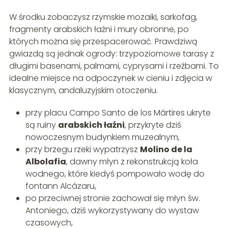
W środku zobaczysz rzymskie mozaiki, sarkofag,
fragmenty arabskich łaźni i mury obronne, po
których można się przespacerować. Prawdziwą
gwiazdą są jednak ogrody: trzypoziomowe tarasy z
długimi basenami, palmami, cyprysami i rzeźbami. To
idealne miejsce na odpoczynek w cieniu i zdjęcia w
klasycznym, andaluzyjskim otoczeniu.
przy placu Campo Santo de los Mártires ukryte
są ruiny
arabskich łaźni
, przykryte dziś
nowoczesnym budynkiem muzealnym,
przy brzegu rzeki wypatrzysz
Molino de la
Albolafia
, dawny młyn z rekonstrukcją koła
wodnego, które kiedyś pompowało wodę do
fontann Alcázaru,
po przeciwnej stronie zachował się młyn św.
Antoniego, dziś wykorzystywany do wystaw
czasowych,