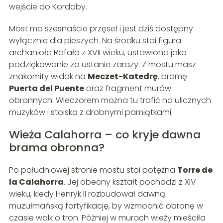
wejście do Kordoby.
Most ma szesnaście przęseł i jest dziś dostępny
wyłącznie dla pieszych. Na środku stoi figura
archanioła Rafała z XVII wieku, ustawiona jako
podziękowanie za ustanie zarazy. Z mostu masz
znakomity widok na
Meczet-Katedrę
, bramę
Puerta del Puente
oraz fragment murów
obronnych. Wieczorem można tu trafić na ulicznych
muzyków i stoiska z drobnymi pamiątkami.
Wieża Calahorra – co kryje dawna
brama obronna?
Po południowej stronie mostu stoi potężna
Torre de
la Calahorra
. Jej obecny kształt pochodzi z XIV
wieku, kiedy Henryk II rozbudował dawną
muzułmańską fortyfikację, by wzmocnić obronę w
czasie walk o tron. Później w murach wieży mieściła