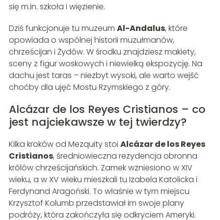
się m.in. szkoła i więzienie.
Dziś funkcjonuje tu muzeum
Al-Andalus
, które
opowiada o wspólnej historii muzułmanów,
chrześcijan i Żydów. W środku znajdziesz makiety,
sceny z figur woskowych i niewielką ekspozycję. Na
dachu jest taras – niezbyt wysoki, ale warto wejść
choćby dla ujęć Mostu Rzymskiego z góry.
Alcázar de los Reyes Cristianos – co
jest najciekawsze w tej twierdzy?
Kilka kroków od Mezquity stoi
Alcázar de los Reyes
Cristianos
, średniowieczna rezydencja obronna
królów chrześcijańskich. Zamek wzniesiono w XIV
wieku, a w XV wieku mieszkali tu Izabela Katolicka i
Ferdynand Aragoński. To właśnie w tym miejscu
Krzysztof Kolumb przedstawiał im swoje plany
podróży, która zakończyła się odkryciem Ameryki.