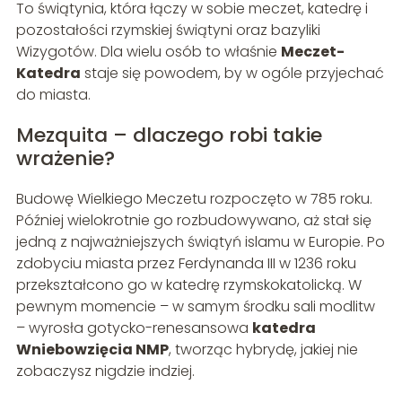
To świątynia, która łączy w sobie meczet, katedrę i
pozostałości rzymskiej świątyni oraz bazyliki
Wizygotów. Dla wielu osób to właśnie
Meczet-
Katedra
staje się powodem, by w ogóle przyjechać
do miasta.
Mezquita – dlaczego robi takie
wrażenie?
Budowę Wielkiego Meczetu rozpoczęto w 785 roku.
Później wielokrotnie go rozbudowywano, aż stał się
jedną z najważniejszych świątyń islamu w Europie. Po
zdobyciu miasta przez Ferdynanda III w 1236 roku
przekształcono go w katedrę rzymskokatolicką. W
pewnym momencie – w samym środku sali modlitw
– wyrosła gotycko-renesansowa
katedra
Wniebowzięcia NMP
, tworząc hybrydę, jakiej nie
zobaczysz nigdzie indziej.