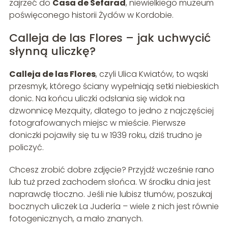
zajrzeć do
Casa de Sefarad
, niewielkiego muzeum
poświęconego historii Żydów w Kordobie.
Calleja de las Flores – jak uchwycić
słynną uliczkę?
Calleja de las Flores
, czyli Ulica Kwiatów, to wąski
przesmyk, którego ściany wypełniają setki niebieskich
donic. Na końcu uliczki odsłania się widok na
dzwonnicę Mezquity, dlatego to jedno z najczęściej
fotografowanych miejsc w mieście. Pierwsze
doniczki pojawiły się tu w 1939 roku, dziś trudno je
policzyć.
Chcesz zrobić dobre zdjęcie? Przyjdź wcześnie rano
lub tuż przed zachodem słońca. W środku dnia jest
naprawdę tłoczno. Jeśli nie lubisz tłumów, poszukaj
bocznych uliczek La Judería – wiele z nich jest równie
fotogenicznych, a mało znanych.