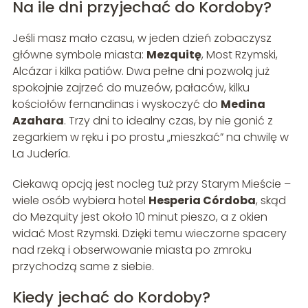
Na ile dni przyjechać do Kordoby?
Jeśli masz mało czasu, w jeden dzień zobaczysz
główne symbole miasta:
Mezquitę
, Most Rzymski,
Alcázar i kilka patiów. Dwa pełne dni pozwolą już
spokojnie zajrzeć do muzeów, pałaców, kilku
kościołów fernandinas i wyskoczyć do
Medina
Azahara
. Trzy dni to idealny czas, by nie gonić z
zegarkiem w ręku i po prostu „mieszkać” na chwilę w
La Judería.
Ciekawą opcją jest nocleg tuż przy Starym Mieście –
wiele osób wybiera hotel
Hesperia Córdoba
, skąd
do Mezquity jest około 10 minut pieszo, a z okien
widać Most Rzymski. Dzięki temu wieczorne spacery
nad rzeką i obserwowanie miasta po zmroku
przychodzą same z siebie.
Kiedy jechać do Kordoby?