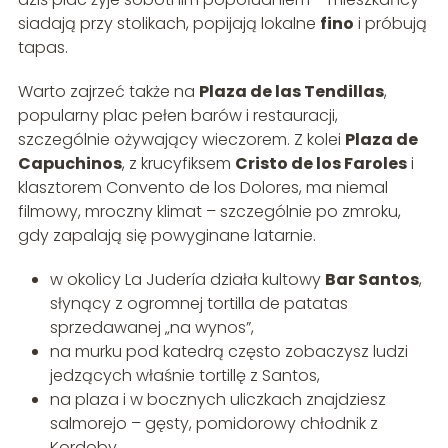
siadają przy stolikach, popijają lokalne
fino
i próbują
tapas.
Warto zajrzeć także na
Plaza de las Tendillas
,
popularny plac pełen barów i restauracji,
szczególnie ożywający wieczorem. Z kolei
Plaza de
Capuchinos
, z krucyfiksem
Cristo de los Faroles
i
klasztorem Convento de los Dolores, ma niemal
filmowy, mroczny klimat – szczególnie po zmroku,
gdy zapalają się powyginane latarnie.
w okolicy La Judería działa kultowy
Bar Santos
,
słynący z ogromnej tortilla de patatas
sprzedawanej „na wynos”,
na murku pod katedrą często zobaczysz ludzi
jedzących właśnie tortillę z Santos,
na plaza i w bocznych uliczkach znajdziesz
salmorejo – gęsty, pomidorowy chłodnik z
Kordoby,