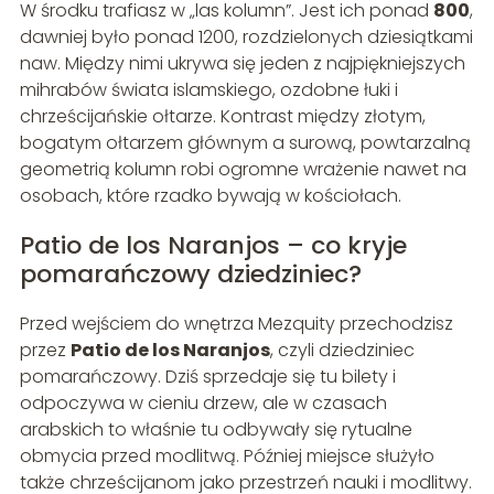
W środku trafiasz w „las kolumn”. Jest ich ponad
800
,
dawniej było ponad 1200, rozdzielonych dziesiątkami
naw. Między nimi ukrywa się jeden z najpiękniejszych
mihrabów świata islamskiego, ozdobne łuki i
chrześcijańskie ołtarze. Kontrast między złotym,
bogatym ołtarzem głównym a surową, powtarzalną
geometrią kolumn robi ogromne wrażenie nawet na
osobach, które rzadko bywają w kościołach.
Patio de los Naranjos – co kryje
pomarańczowy dziedziniec?
Przed wejściem do wnętrza Mezquity przechodzisz
przez
Patio de los Naranjos
, czyli dziedziniec
pomarańczowy. Dziś sprzedaje się tu bilety i
odpoczywa w cieniu drzew, ale w czasach
arabskich to właśnie tu odbywały się rytualne
obmycia przed modlitwą. Później miejsce służyło
także chrześcijanom jako przestrzeń nauki i modlitwy.