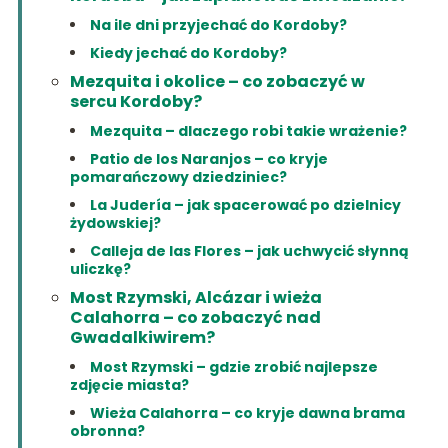
Na ile dni przyjechać do Kordoby?
Kiedy jechać do Kordoby?
Mezquita i okolice – co zobaczyć w
sercu Kordoby?
Mezquita – dlaczego robi takie wrażenie?
Patio de los Naranjos – co kryje
pomarańczowy dziedziniec?
La Judería – jak spacerować po dzielnicy
żydowskiej?
Calleja de las Flores – jak uchwycić słynną
uliczkę?
Most Rzymski, Alcázar i wieża
Calahorra – co zobaczyć nad
Gwadalkiwirem?
Most Rzymski – gdzie zrobić najlepsze
zdjęcie miasta?
Wieża Calahorra – co kryje dawna brama
obronna?