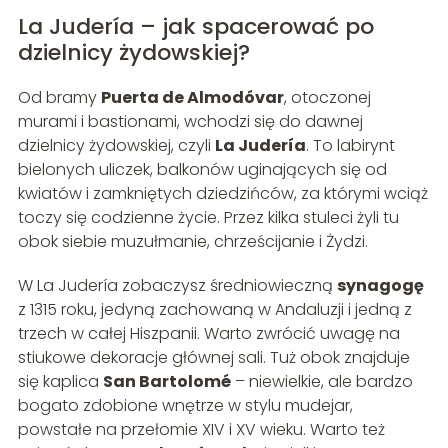
La Judería – jak spacerować po
dzielnicy żydowskiej?
Od bramy
Puerta de Almodóvar
, otoczonej
murami i bastionami, wchodzi się do dawnej
dzielnicy żydowskiej, czyli
La Judería
. To labirynt
bielonych uliczek, balkonów uginających się od
kwiatów i zamkniętych dziedzińców, za którymi wciąż
toczy się codzienne życie. Przez kilka stuleci żyli tu
obok siebie muzułmanie, chrześcijanie i Żydzi.
W La Judería zobaczysz średniowieczną
synagogę
z 1315 roku, jedyną zachowaną w Andaluzji i jedną z
trzech w całej Hiszpanii. Warto zwrócić uwagę na
stiukowe dekoracje głównej sali. Tuż obok znajduje
się kaplica
San Bartolomé
– niewielkie, ale bardzo
bogato zdobione wnętrze w stylu mudejar,
powstałe na przełomie XIV i XV wieku. Warto też