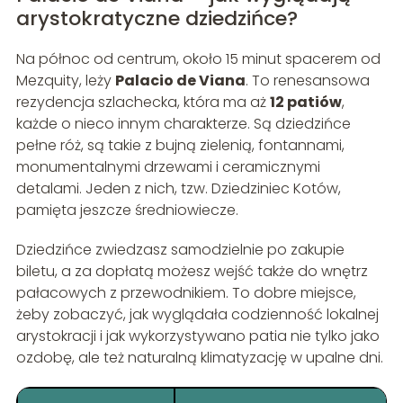
arystokratyczne dziedzińce?
Na północ od centrum, około 15 minut spacerem od
Mezquity, leży
Palacio de Viana
. To renesansowa
rezydencja szlachecka, która ma aż
12 patiów
,
każde o nieco innym charakterze. Są dziedzińce
pełne róż, są takie z bujną zielenią, fontannami,
monumentalnymi drzewami i ceramicznymi
detalami. Jeden z nich, tzw. Dziedziniec Kotów,
pamięta jeszcze średniowiecze.
Dziedzińce zwiedzasz samodzielnie po zakupie
biletu, a za dopłatą możesz wejść także do wnętrz
pałacowych z przewodnikiem. To dobre miejsce,
żeby zobaczyć, jak wyglądała codzienność lokalnej
arystokracji i jak wykorzystywano patia nie tylko jako
ozdobę, ale też naturalną klimatyzację w upalne dni.