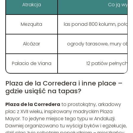
Atrakcja
Co ją wyró
Mezquita
las ponad 800 kolumn, połącz
Alcázar
ogrody tarasowe, mury obro
Palacio de Viana
12 patiów pełnych ro
Plaza de la Corredera i inne place –
gdzie usiąść na tapas?
Plaza de la Corredera
to prostokątny, arkadowy
plac z XVII wieku, inspirowany madryckim Plaza
Mayor. To jedyne miejsce tego typu w Andaluzji.
Dawniej organizowano tu wyścigi byków i egzekucje,
dziś plac żyje sobotnim popołudniem – mieszkańcy