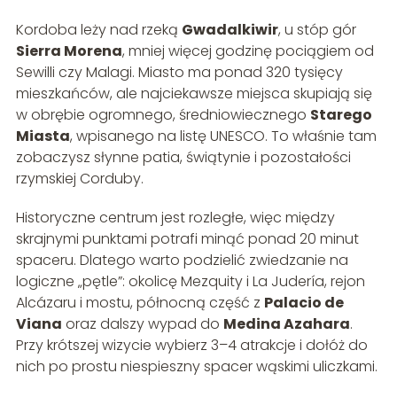
Kordoba leży nad rzeką
Gwadalkiwir
, u stóp gór
Sierra Morena
, mniej więcej godzinę pociągiem od
Sewilli czy Malagi. Miasto ma ponad 320 tysięcy
mieszkańców, ale najciekawsze miejsca skupiają się
w obrębie ogromnego, średniowiecznego
Starego
Miasta
, wpisanego na listę UNESCO. To właśnie tam
zobaczysz słynne patia, świątynie i pozostałości
rzymskiej Corduby.
Historyczne centrum jest rozległe, więc między
skrajnymi punktami potrafi minąć ponad 20 minut
spaceru. Dlatego warto podzielić zwiedzanie na
logiczne „pętle”: okolicę Mezquity i La Judería, rejon
Alcázaru i mostu, północną część z
Palacio de
Viana
oraz dalszy wypad do
Medina Azahara
.
Przy krótszej wizycie wybierz 3–4 atrakcje i dołóż do
nich po prostu niespieszny spacer wąskimi uliczkami.