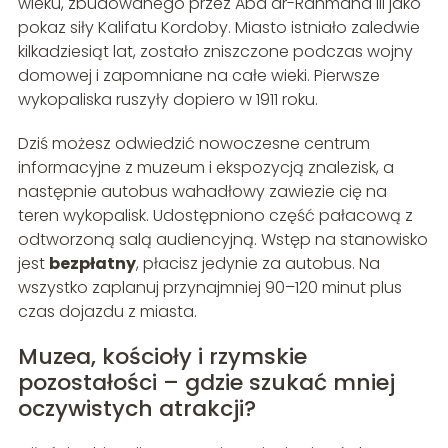
wieku, zbudowanego przez Abd ar-Rahmana III jako
pokaz siły Kalifatu Kordoby. Miasto istniało zaledwie
kilkadziesiąt lat, zostało zniszczone podczas wojny
domowej i zapomniane na całe wieki. Pierwsze
wykopaliska ruszyły dopiero w 1911 roku.
Dziś możesz odwiedzić nowoczesne centrum
informacyjne z muzeum i ekspozycją znalezisk, a
następnie autobus wahadłowy zawiezie cię na
teren wykopalisk. Udostępniono część pałacową z
odtworzoną salą audiencyjną. Wstęp na stanowisko
jest
bezpłatny
, płacisz jedynie za autobus. Na
wszystko zaplanuj przynajmniej 90–120 minut plus
czas dojazdu z miasta.
Muzea, kościoły i rzymskie
pozostałości – gdzie szukać mniej
oczywistych atrakcji?