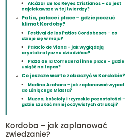
Alcázar de los Reyes Cristianos – co jest
najciekawsze w tej twierdzy?
Patia, pałace i place – gdzie poczuć
klimat Kordoby?
Festival de los Patios Cordobeses – co
dzieje się w maju?
Palacio de Viana – jak wyglądają
arystokratyczne dziedzińce?
Plaza de la Corredera i inne place – gdzie
usiąść na tapas?
Co jeszcze warto zobaczyć w Kordobie?
Medina Azahara – jak zaplanować wypad
do Lśniącego Miasta?
Muzea, kościoły i rzymskie pozostałości –
gdzie szukać mniej oczywistych atrakcji?
Kordoba – jak zaplanować
zwiedzanie?