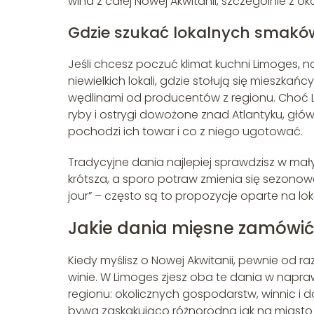
wina z całej Nowej Akwitanii, szczególnie z ok
Gdzie szukać lokalnych smakó
Jeśli chcesz poczuć klimat kuchni Limoges, n
niewielkich lokali, gdzie stołują się mieszka
wędlinami od producentów z regionu. Choć Li
ryby i ostrygi dowożone znad Atlantyku, głów
pochodzi ich towar i co z niego ugotować.
Tradycyjne dania najlepiej sprawdzisz w małyc
krótsza, a sporo potraw zmienia się sezono
jour” – często są to propozycje oparte na lok
Jakie dania mięsne zamówić
Kiedy myślisz o Nowej Akwitanii, pewnie od r
winie. W Limoges zjesz oba te dania w napr
regionu: okolicznych gospodarstw, winnic i d
bywa zaskakująco różnorodna jak na miasto ś