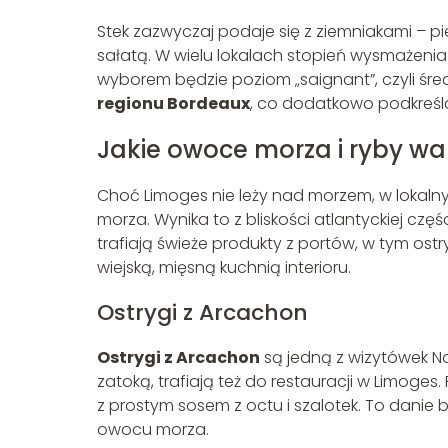
Stek zazwyczaj podaje się z ziemniakami – p
sałatą. W wielu lokalach stopień wysmażenia m
wyborem będzie poziom „saignant”, czyli śred
regionu Bordeaux
, co dodatkowo podkreśl
Jakie owoce morza i ryby w
Choć Limoges nie leży nad morzem, w lokaln
morza. Wynika to z bliskości atlantyckiej częś
trafiają świeże produkty z portów, w tym ostry
wiejską, mięsną kuchnią interioru.
Ostrygi z Arcachon
Ostrygi z Arcachon
są jedną z wizytówek No
zatoką, trafiają też do restauracji w Limoges.
z prostym sosem z octu i szalotek. To danie 
owocu morza.