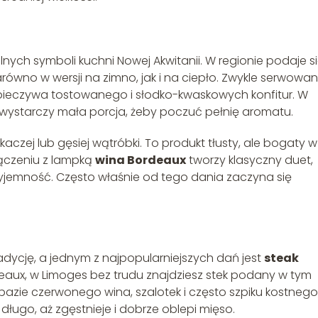
nych symboli kuchni Nowej Akwitanii. W regionie podaje si
arówno w wersji na zimno, jak i na ciepło. Zwykle serwowa
e pieczywa tostowanego i słodko-kwaskowych konfitur. W
 wystarczy mała porcja, żeby poczuć pełnię aromatu.
kaczej lub gęsiej wątróbki. To produkt tłusty, ale bogaty w
łączeniu z lampką
wina Bordeaux
tworzy klasyczny duet,
zyjemność. Często właśnie od tego dania zaczyna się
dycję, a jednym z najpopularniejszych dań jest
steak
aux, w Limoges bez trudu znajdziesz stek podany w tym
bazie czerwonego wina, szalotek i często szpiku kostnego
 długo, aż zgęstnieje i dobrze oblepi mięso.