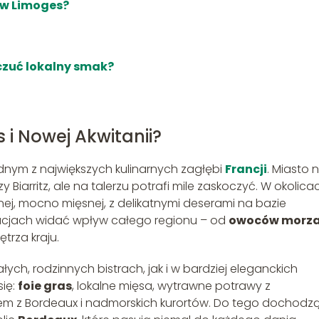
 w Limoges?
oczuć lokalny smak?
 i Nowej Akwitanii?
ednym z największych kulinarnych zagłębi
Francji
. Miasto n
y Biarritz, ale na talerzu potrafi mile zaskoczyć. W okolica
nej, mocno mięsnej, z delikatnymi deserami na bazie
racjach widać wpływ całego regionu – od
owoców morz
trza kraju.
ch, rodzinnych bistrach, jak i w bardziej eleganckich
się:
foie gras
, lokalne mięsa, wytrawne potrawy z
ylem z Bordeaux i nadmorskich kurortów. Do tego dochodz