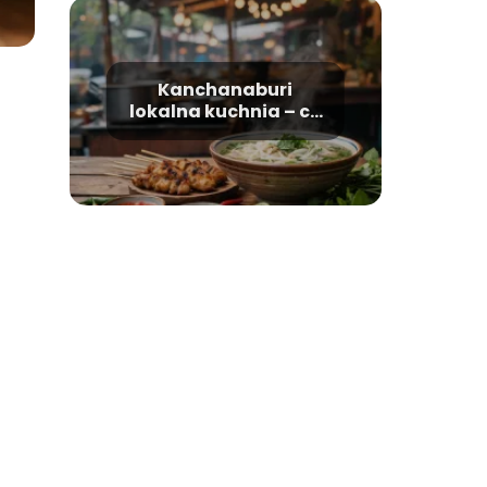
Kanchanaburi
lokalna kuchnia – co
warto zjeść?