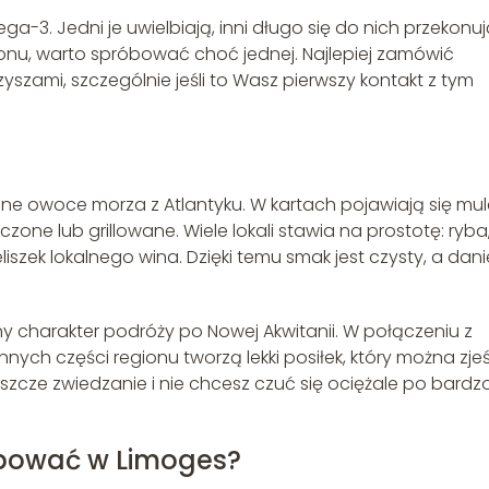
ega-3. Jedni je uwielbiają, inni długo się do nich przekonuj
onu, warto spróbować choć jednej. Najlepiej zamówić
zyszami, szczególnie jeśli to Wasz pierwszy kontakt z tym
ne owoce morza z Atlantyku. W kartach pojawiają się mul
czone lub grillowane. Wiele lokali stawia na prostotę: ryba
iszek lokalnego wina. Dzięki temu smak jest czysty, a dani
 charakter podróży po Nowej Akwitanii. W połączeniu z
nnych części regionu tworzą lekki posiłek, który można zje
jeszcze zwiedzanie i nie chcesz czuć się ociężale po bardz
óbować w Limoges?