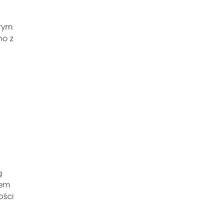
brym
no z
j
ą
sem
ości