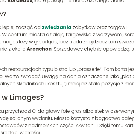
olic
Bordeaux
, które pasują niemal do każdego dania.
w?
ajlepiej zacząć od
zwiedzania
zabytków oraz targów i
ńcy. W centrum miasta działają targowiska z warzywami, sera
moges leży w głębi lądu, bez trudu znajdziesz tam śwież
nie z okolic
Arcachon
. Sprzedawcy chętnie opowiedzą, 
h restauracjach typu bistro lub „brasserie”. Tam karta je
wo. Warto zwracać uwagę na dania oznaczone jako „plat 
alnych składnikach i kosztują mniej niż stałe pozycje z me
 w Limoges?
azu przychodzi Ci do głowy foie gras albo stek w czerwon
awdę solidnym wydaniu. Miasto korzysta z bogactwa całe
ostawców z nadmorskich części Akwitanii. Dzięki temu kar
redniej wielkości.