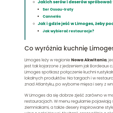
Jakich serów i deserów spróbować
Ser Ossau-Iraty
Cannelés
Jak i gdzie jeść w Limoges, żeby p
Jak wybierać restauracje?
Co wyróżnia kuchnię Limoges
Limoges leży w regionie
Nowa Akwitania
, j
jest tak kojarzone z jedzeniem jak Bordeaux cz
Limoges spotkasz połączenie kuchni rustykal
lokalnych produktów. Na targach i w restau
znad Atlantyku, po wyborne mięsa i sery z wnę
W Limoges da się dobrze zjeść zarówno w mały
restauracjach. W menu regularnie pojawiają 
ziemniakami, a także desery inspirowane st