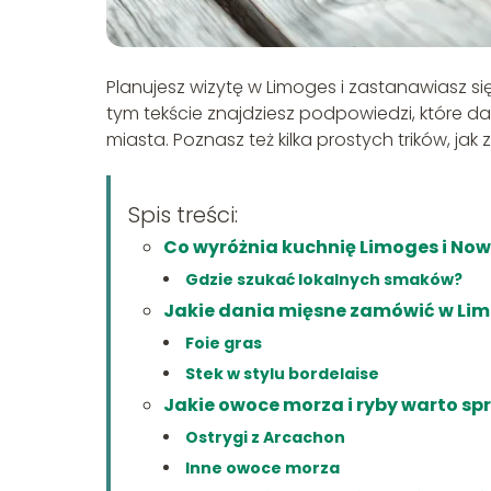
Planujesz wizytę w Limoges i zastanawiasz s
tym tekście znajdziesz podpowiedzi, które da
miasta. Poznasz też kilka prostych trików, jak
Spis treści:
Co wyróżnia kuchnię Limoges i Now
Gdzie szukać lokalnych smaków?
Jakie dania mięsne zamówić w Li
Foie gras
Stek w stylu bordelaise
Jakie owoce morza i ryby warto s
Ostrygi z Arcachon
Inne owoce morza