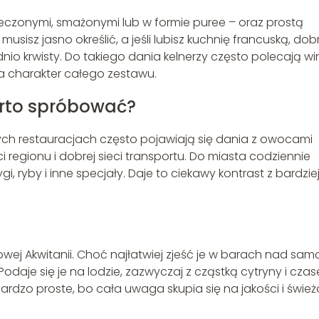
ieczonymi, smażonymi lub w formie puree – oraz prostą
usisz jasno określić, a jeśli lubisz kuchnię francuską, do
nio krwisty. Do takiego dania kelnerzy często polecają wi
a charakter całego zestawu.
arto spróbować?
ych restauracjach często pojawiają się dania z owocami
ci regionu i dobrej sieci transportu. Do miasta codziennie
gi, ryby i inne specjały. Daje to ciekawy kontrast z bardzie
wej Akwitanii. Choć najłatwiej zjeść je w barach nad sam
 Podaje się je na lodzie, zazwyczaj z cząstką cytryny i cza
bardzo proste, bo cała uwaga skupia się na jakości i śwież