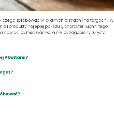
ię, czego spróbować w lokalnych bistrach i na targach? W
nia i produkty najlepiej pokazują charakter kuchni tego
 zamawiać jak mieszkaniec, a nie jak zagubiony turysta.
ej Akwitanii?
moges?
próbować?