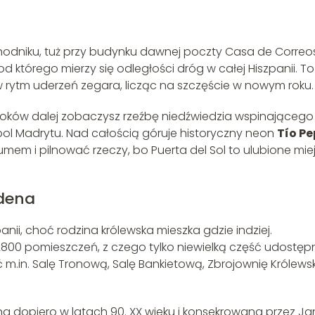
 chodniku, tuż przy budynku dawnej poczty Casa de Correo
 od którego mierzy się odległości dróg w całej Hiszpanii. To
w rytm uderzeń zegara, licząc na szczęście w nowym roku.
a kroków dalej zobaczysz rzeźbę niedźwiedzia wspinającego 
l Madrytu. Nad całością góruje historyczny neon
Tío Pe
tłumem i pilnować rzeczy, bo Puerta del Sol to ulubione mie
udena
panii, choć rodzina królewska mieszka gdzie indziej.
2800 pomieszczeń, z czego tylko niewielką część udostęp
m.in. Salę Tronową, Salę Bankietową, Zbrojownię Królews
na dopiero w latach 90. XX wieku i konsekrowana przez J