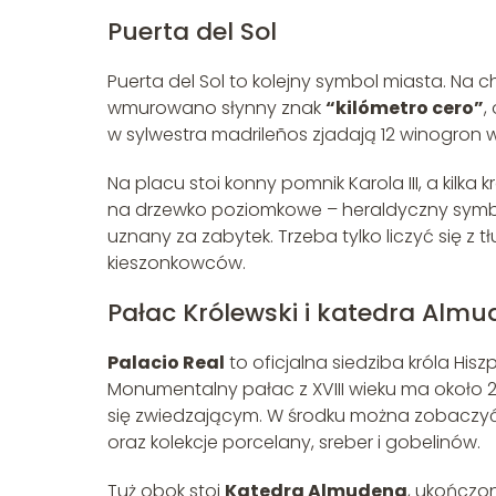
Puerta del Sol
Puerta del Sol to kolejny symbol miasta. Na
wmurowano słynny znak
“kilómetro cero”
,
w sylwestra madrileños zjadają 12 winogron 
Na placu stoi konny pomnik Karola III, a kilk
na drzewko poziomkowe – heraldyczny symbo
uznany za zabytek. Trzeba tylko liczyć się z 
kieszonkowców.
Pałac Królewski i katedra Alm
Palacio Real
to oficjalna siedziba króla Hisz
Monumentalny pałac z XVIII wieku ma około 
się zwiedzającym. W środku można zobaczyć 
oraz kolekcje porcelany, sreber i gobelinów.
Tuż obok stoi
Katedra Almudena
, ukończo