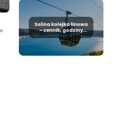
Solina kolejka linowa
– cennik, godziny
ie
otwarcia, informacje