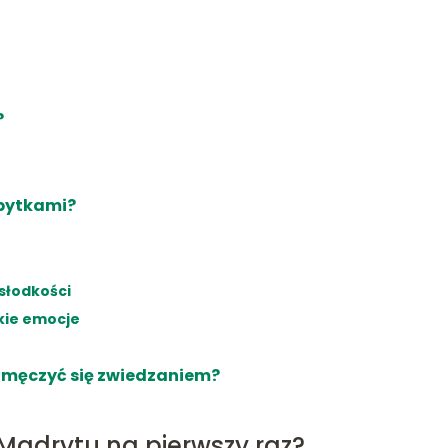
?
abytkami?
słodkości
skie emocje
e zmęczyć się zwiedzaniem?
Madrytu na pierwszy raz?