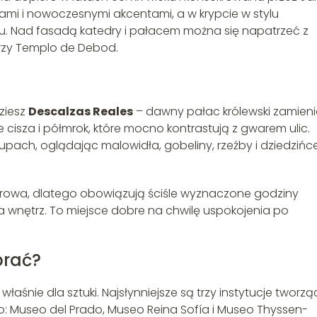
żami i nowoczesnymi akcentami, a w krypcie w stylu
u. Nad fasadą katedry i pałacem można się napatrzeć z
rzy Templo de Debod.
ziesz
Descalzas Reales
– dawny pałac królewski zamien
e cisza i półmrok, które mocno kontrastują z gwarem ulic.
pach, oglądając malowidła, gobeliny, rzeźby i dziedzińc
zurowa, dlatego obowiązują ściśle wyznaczone godziny
ia wnętrz. To miejsce dobre na chwilę uspokojenia po
brać?
właśnie dla sztuki. Najsłynniejsze są trzy instytucje tworzą
o: Museo del Prado, Museo Reina Sofía i Museo Thyssen-