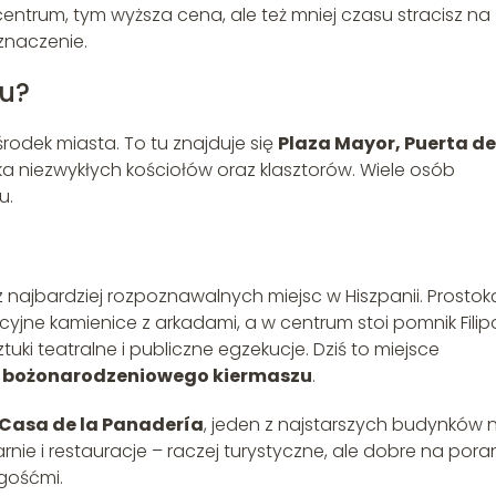
 centrum, tym wyższa cena, ale też mniej czasu stracisz na
 znaczenie.
u?
środek miasta. To tu znajduje się
Plaza Mayor, Puerta de
lka niezwykłych kościołów oraz klasztorów. Wiele osób
u.
z najbardziej rozpoznawalnych miejsc w Hiszpanii. Prostok
jne kamienice z arkadami, a w centrum stoi pomnik Filipa I
tuki teatralne i publiczne egzekucje. Dziś to miejsce
a
bożonarodzeniowego kiermaszu
.
Casa de la Panadería
, jeden z najstarszych budynków 
rnie i restauracje – raczej turystyczne, ale dobre na por
 gośćmi.