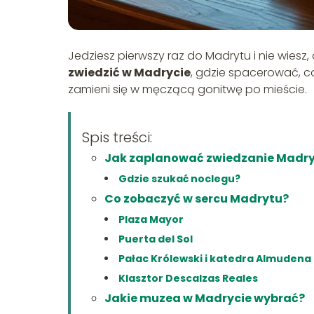
Jedziesz pierwszy raz do Madrytu i nie wiesz
zwiedzić w Madrycie
, gdzie spacerować, co
zamieni się w męczącą gonitwę po mieście.
Spis treści:
Jak zaplanować zwiedzanie Madryt
Gdzie szukać noclegu?
Co zobaczyć w sercu Madrytu?
Plaza Mayor
Puerta del Sol
Pałac Królewski i katedra Almudena
Klasztor Descalzas Reales
Jakie muzea w Madrycie wybrać?