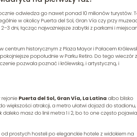
rocznie odwiedza go nawet ponad 10 milionów turystów. 
ególnie w okolicy Puerta del Sol, Gran Vía czy przy muzea
2–3 dni, łącząc najważniejsze zabytki z parkami i miejsca
w centrum historycznym z Plaza Mayor i Pałacem Królews
pokojniejsze popołudnie w Parku Retiro. Do tego wieczór 
zenie pozwala poznać i królewską, i artystyczną, i
 rejonie
Puerta del Sol, Gran Vía, La Latina
albo blisko
 do większości atrakcji, a metro ułatwi dojazd do stadionu
k daleko masz do linii metra 1 i 2, bo to one często pojawia
d prostych hosteli po eleganckie hotele z widokiem na