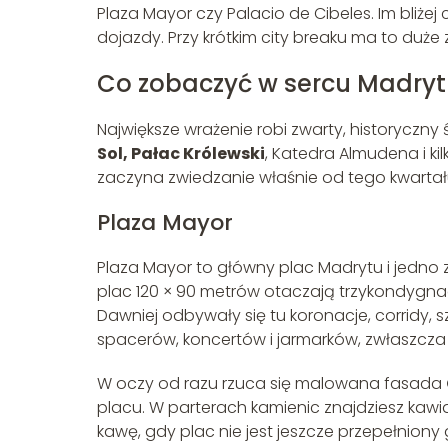
Plaza Mayor czy Palacio de Cibeles. Im bliżej
dojazdy. Przy krótkim city breaku ma to duże
Co zobaczyć w sercu Madryt
Największe wrażenie robi zwarty, historyczny 
Sol, Pałac Królewski
, Katedra Almudena i ki
zaczyna zwiedzanie właśnie od tego kwartał
Plaza Mayor
Plaza Mayor to główny plac Madrytu i jedno 
plac 120 × 90 metrów otaczają trzykondygnacy
Dawniej odbywały się tu koronacje, corridy, sz
spacerów, koncertów i jarmarków, zwłaszcz
W oczy od razu rzuca się malowana fasada
placu. W parterach kamienic znajdziesz kawia
kawę, gdy plac nie jest jeszcze przepełniony