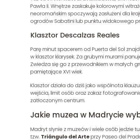
Pawła II. Wnętrze zaskakuje kolorowymi witra
neoromańskim spoczywają zasłużeni dla kraj
ogrodów Sabatini lub punktu widokowego p
Klasztor Descalzas Reales
Parę minut spacerem od Puerta del Sol znajd
w klasztor klarysek. Za grubymi murami panuj
Zwiedza się go z przewodnikiem w małych gru
pamiętające XVI wiek.
Klasztor działa do dziś jako wspólnota klau
wejścia, limit osób oraz zakaz fotografowan
zatłoczonym centrum.
Jakie muzea w Madrycie wy
Madryt słynie z muzeów i wiele osób jedzie tu 
tzw.
Triángulo del Arte
przy Paseo del Prad