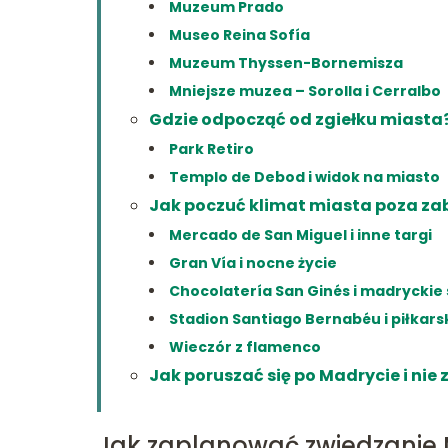
Muzeum Prado
Museo Reina Sofía
Muzeum Thyssen-Bornemisza
Mniejsze muzea – Sorolla i Cerralbo
Gdzie odpocząć od zgiełku miasta
Park Retiro
Templo de Debod i widok na miasto
Jak poczuć klimat miasta poza z
Mercado de San Miguel i inne targi
Gran Vía i nocne życie
Chocolatería San Ginés i madryckie 
Stadion Santiago Bernabéu i piłkar
Wieczór z flamenco
Jak poruszać się po Madrycie i ni
Jak zaplanować zwiedzanie 