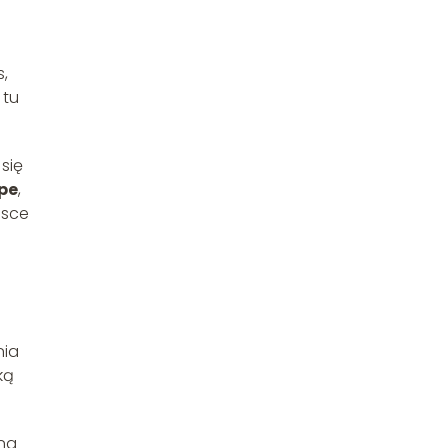
s,
 tu
się
pe
,
jsce
nia
ką
ana