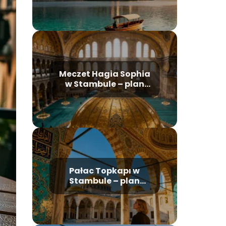
najważniejsze
atrakcje
Meczet Hagia Sophia
w Stambule – plan
zwiedzania, historia,
bilety
Pałac Topkapı w
Stambule – plan
zwiedzania i
najważniejsze
atrakcje