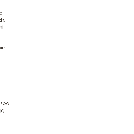
To
ch.
mi
kim,
z
, zoo
ją