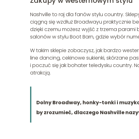
Zakupy w westernowym stylu
Nashville to raj dla fanów stylu country. Skle
ciągną się wzdłuż Broadwayu praktycznie bez p
dzięki czemu możesz wyjść z trzema parami b
salonów w stylu Boot Barn, gdzie wybór nu
W takim sklepie zobaczysz, jak bardzo weste
line dancing, cekinowe sukienki, skórzane pa
i poczuć się jak bohater teledysku country. N
atrakcją.
Dolny Broadway, honky-tonki i muzyka
by zrozumieć, dlaczego Nashville naz