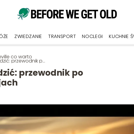
ÓŻE
ZWIEDZANIE
TRANSPORT
NOCLEGI
KUCHNIE 
ville co warto
dzić: przewodnik po
ażniejszych
kcjach
dzić: przewodnik po
jach