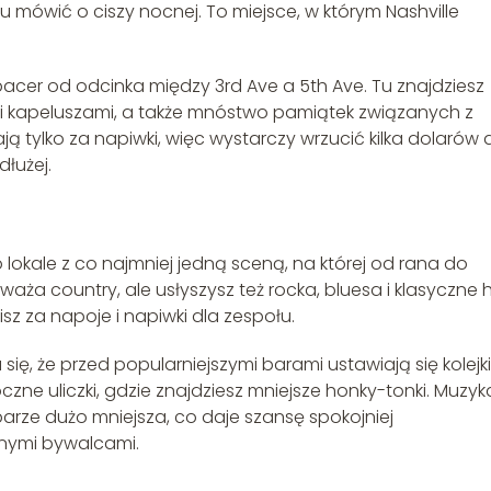
u mówić o ciszy nocnej. To miejsce, w którym Nashville
spacer od odcinka między 3rd Ave a 5th Ave. Tu znajdziesz
 i kapeluszami, a także mnóstwo pamiątek związanych z
ą tylko za napiwki, więc wystarczy wrzucić kilka dolarów 
dłużej.
lokale z co najmniej jedną sceną, na której od rana do
ża country, ale usłyszysz też rocka, bluesa i klasyczne hi
sz za napoje i napiwki dla zespołu.
ę, że przed popularniejszymi barami ustawiają się kolejki
ne uliczki, gdzie znajdziesz mniejsze honky-tonki. Muzyk
arze dużo mniejsza, co daje szansę spokojniej
nymi bywalcami.