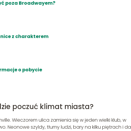
czyć poza Broadwayem?
lnice z charakterem
ormacje o pobycie
zie poczuć klimat miasta?
le. Wieczorem ulica zamienia się w jeden wielki klub, w
o. Neonowe szyldy, tłumy ludzi, bary na kilku piętrach i d