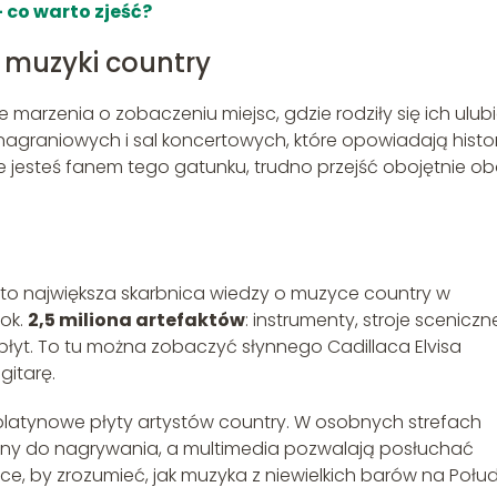
 co warto zjeść?
 muzyki country
ie marzenia o zobaczeniu miejsc, gdzie rodziły się ich ulub
 nagraniowych i sal koncertowych, które opowiadają histo
nie jesteś fanem tego gatunku, trudno przejść obojętnie o
to największa skarbnica wiedzy o muzyce country w
 ok.
2,5 miliona artefaktów
: instrumenty, stroje sceniczn
je płyt. To tu można zobaczyć słynnego Cadillaca Elvisa
gitarę.
 platynowe płyty artystów country. W osobnych strefach
ny do nagrywania, a multimedia pozwalają posłuchać
e, by zrozumieć, jak muzyka z niewielkich barów na Połu