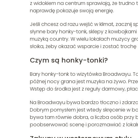
z widokiem na centrum sprawiają, że trudno t
naprawdę pokazuje swoją energię.
Jeśli chcesz od razu wejść w klimat, zacznij 
słynne bary honky-tonk, sklepy z kowbojkami
muzyką country. W wielu lokalach muzycy graj
słoika, żeby okazać wsparcie i zostać trochę 
Czym są honky-tonki?
Bary honky-tonk to wizytówka Broadwayu. To 
późnej nocy grana jest muzyka na żywo. Przewa
Wstęp do środka jest z reguły darmowy, płaci
Na Broadwayu bywa bardzo tłoczno i zdarza si
Dobrym pomysłem jest wtedy skręcenie w bocz
bywa tam równie dobra, a liczba osób przy b
poobserwować scenę i porozmawiać z lokal