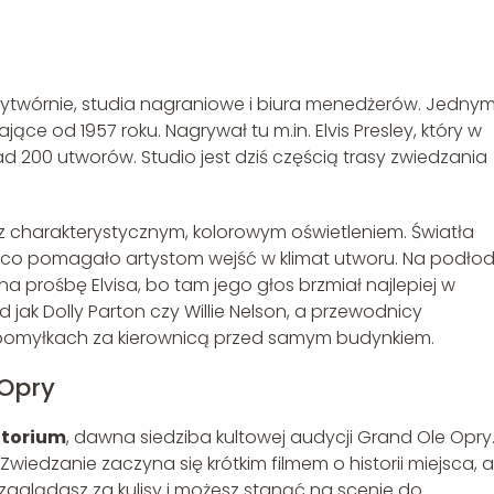
ę wytwórnie, studia nagraniowe i biura menedżerów. Jednym
łające od 1957 roku. Nagrywał tu m.in. Elvis Presley, który w
d 200 utworów. Studio jest dziś częścią trasy zwiedzania
 charakterystycznym, kolorowym oświetleniem. Światła
i, co pomagało artystom wejść w klimat utworu. Na podło
na prośbę Elvisa, bo tam jego głos brzmiał najlepiej w
 jak Dolly Parton czy Willie Nelson, a przewodnicy
pomyłkach za kierownicą przed samym budynkiem.
 Opry
torium
, dawna siedziba kultowej audycji Grand Ole Opry
wiedzanie zaczyna się krótkim filmem o historii miejsca, a
zaglądasz za kulisy i możesz stanąć na scenie do