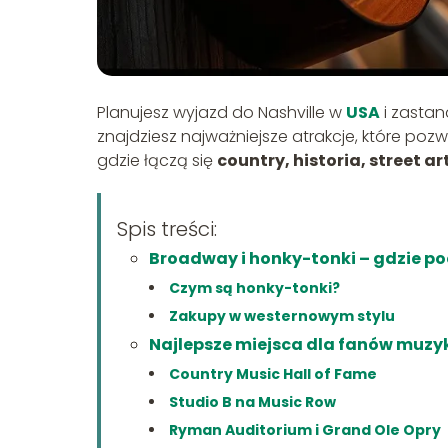
Planujesz wyjazd do Nashville w
USA
i zastan
znajdziesz najważniejsze atrakcje, które poz
gdzie łączą się
country, historia, street ar
Spis treści:
Broadway i honky-tonki – gdzie p
Czym są honky-tonki?
Zakupy w westernowym stylu
Najlepsze miejsca dla fanów muzyk
Country Music Hall of Fame
Studio B na Music Row
Ryman Auditorium i Grand Ole Opry