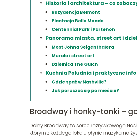
Historia i architektura – co zoba
Rezydencja Belmont
Plantacja Belle Meade
Centennial Park i Partenon
Panorama miasta, street art i dzie
Most Johna Seigenthalera
Murale i street art
Dzielnica The Gulch
Kuchnia Południa i praktyczne inf
Gdzie spać w Nashville?
Jak poruszać się po mieście?
Broadway i honky-tonki – gd
Dolny Broadway to serce rozrywkowego Nashvil
którym z każdego lokalu płynie muzyka na żyw