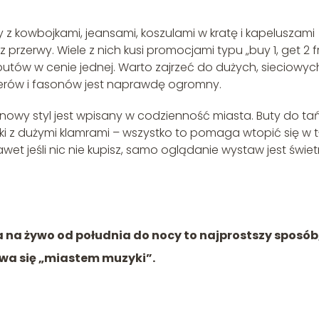
py z kowbojkami, jeansami, koszulami w kratę i kapeluszami
rzerwy. Wiele z nich kusi promocjami typu „buy 1, get 2 fr
utów w cenie jednej. Warto zajrzeć do dużych, sieciowyc
merów i fasonów jest naprawdę ogromny.
rnowy styl jest wpisany w codzienność miasta. Buty do ta
ski z dużymi klamrami – wszystko to pomaga wtopić się w 
awet jeśli nic nie kupisz, samo oglądanie wystaw jest świe
 na żywo od południa do nocy to najprostszy sposób
ywa się „miastem muzyki”.