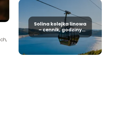
Solina kolejka linowa
– cennik, godziny
otwarcia, informacje
ach,