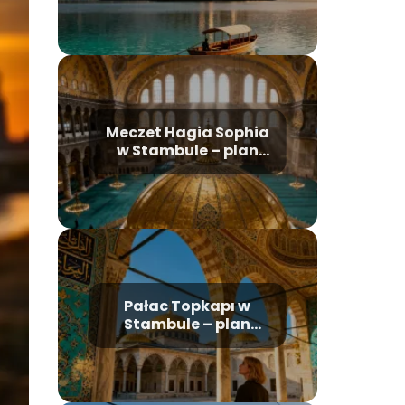
najważniejsze
atrakcje
Meczet Hagia Sophia
w Stambule – plan
zwiedzania, historia,
bilety
Pałac Topkapı w
Stambule – plan
zwiedzania i
najważniejsze
atrakcje