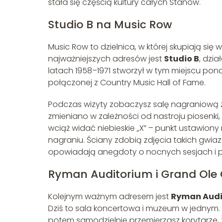
stała się częścią kultury całych Stanów.
Studio B na Music Row
Music Row to dzielnica, w której skupiają si
najważniejszych adresów jest
Studio B
, dzia
latach 1958–1971 stworzył w tym miejscu pona
połączonej z Country Music Hall of Fame.
Podczas wizyty zobaczysz salę nagraniową z
zmieniano w zależności od nastroju piosenk
wciąż widać niebieskie „X” – punkt ustawiony 
nagraniu. Ściany zdobią zdjęcia takich gwiazd
opowiadają anegdoty o nocnych sesjach i 
Ryman Auditorium i Grand Ole
Kolejnym ważnym adresem jest
Ryman Audi
Dziś to sala koncertowa i muzeum w jednym. Z
potem samodzielnie przemierzasz korytarze, 