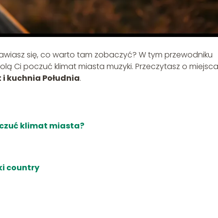
awiasz się, co warto tam zobaczyć? W tym przewodniku
wolą Ci poczuć klimat miasta muzyki. Przeczytasz o miejsc
t i kuchnia Południa
.
oczuć klimat miasta?
i country