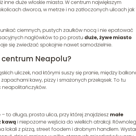
 niż inne duże włoskie miasta. W centrum największym
olicach dworca, w metrze i na zatłoczonych ulicach jak 
 unikać ciemnych, pustych zaułków nocą i nie epatować
ensacyjnych nagłówków to po prostu
duże, żywe miasto
 daje się zwiedzać spokojnie nawet samodzielnie.
m centrum Neapolu?
skich uliczek, nad którymi suszy się pranie, między balko
 z zapachami kawy, pizzy i smażonych przekąsek. To tu
ć neapolitańczyków.
 to długa, prosta ulica, przy której znajdziesz
małe
 z kawą
i niepozorne wejścia do wielkich atrakcji. Równoleg
łna lokali z pizzą, street foodem i drobnym handlem. Wysta