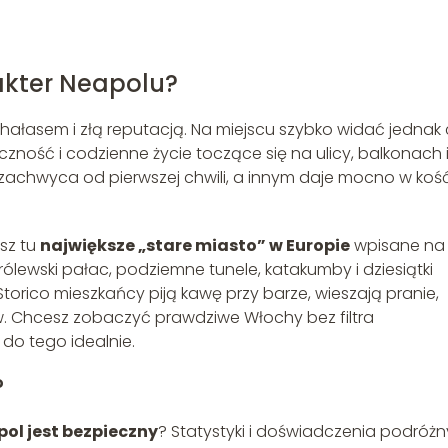
akter Neapolu?
hałasem i złą reputacją. Na miejscu szybko widać jednak
zność i codzienne życie toczące się na ulicy, balkonach 
zachwyca od pierwszej chwili, a innym daje mocno w kość
esz tu
największe „stare miasto” w Europie
wpisane na l
ólewski pałac, podziemne tunele, katakumby i dziesiątki
Storico mieszkańcy piją kawę przy barze, wieszają pranie,
ów. Chcesz zobaczyć prawdziwe Włochy bez filtra
do tego idealnie.
?
pol jest bezpieczny
? Statystyki i doświadczenia podróż