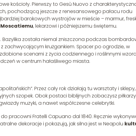
owe kościoły. Pierwszy to Gesù Nuovo z charakterystyczn
ch, pochodzącą jeszcze z renesansowego pałacu rodu
jbardziej barokowych wystrojów w mieście – marmur, fresk
e Moscatiemu
, lekarzowi i późniejszemu świętemu.
ra. Bazylika została niemal zniszczona podczas bombard
raz z zachwycającym krużgankiem. Spacer po ogrodzie, w
zdobione scenami z życia codziennego i roślinnymi wzora
adczeń w centrum hałaśliwego miasta.
olitańskich”. Przez cały rok działają tu warsztaty i sklepy,
jnych szopek. Obok postaci biblijnych zobaczysz piłkarzy
 gwiazdy muzyki, a nawet współczesne celebrytki.
. do pracowni Fratelli Capuano dal 1840. Ręcznie wykony
tralne dekoracje i pokazują, jak silna jest w Neapolu
kult