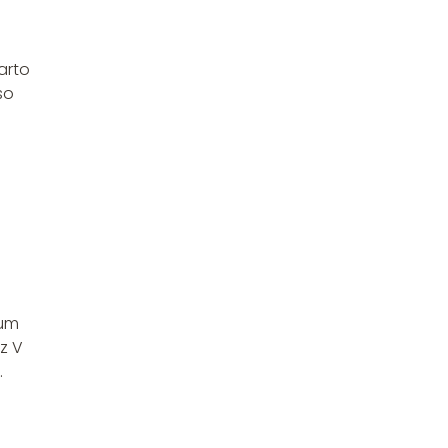
arto
so
ium
z V
.