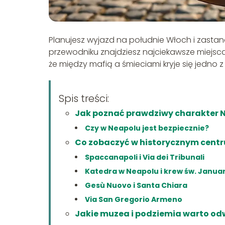
Planujesz wyjazd na południe Włoch i zastan
przewodniku znajdziesz najciekawsze miejsca,
że między mafią a śmieciami kryje się jedno 
Spis treści:
Jak poznać prawdziwy charakter 
Czy w Neapolu jest bezpiecznie?
Co zobaczyć w historycznym cent
Spaccanapoli i Via dei Tribunali
Katedra w Neapolu i krew św. Janua
Gesù Nuovo i Santa Chiara
Via San Gregorio Armeno
Jakie muzea i podziemia warto od