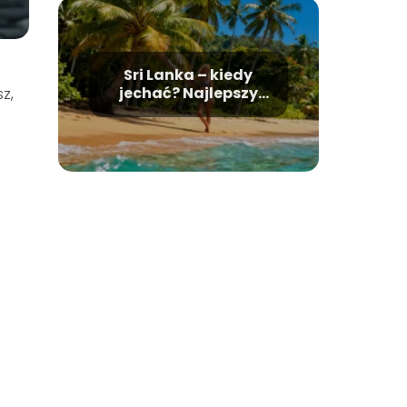
Sri Lanka – kiedy
jechać? Najlepszy
z,
termin na wakacje