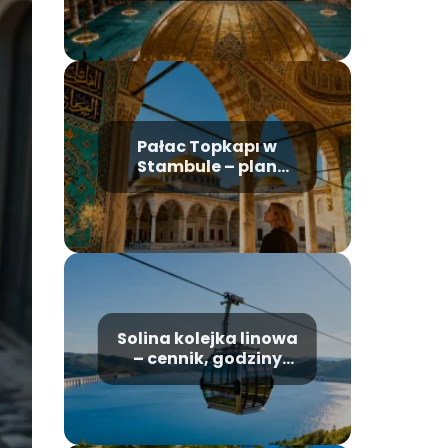
bilety
Pałac Topkapı w
Stambule – plan
zwiedzania i
najważniejsze
atrakcje
Solina kolejka linowa
– cennik, godziny
otwarcia, informacje