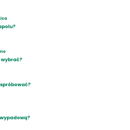
nica
eapolu?
ino
m wybrać?
a spróbować?
ę wypadową?