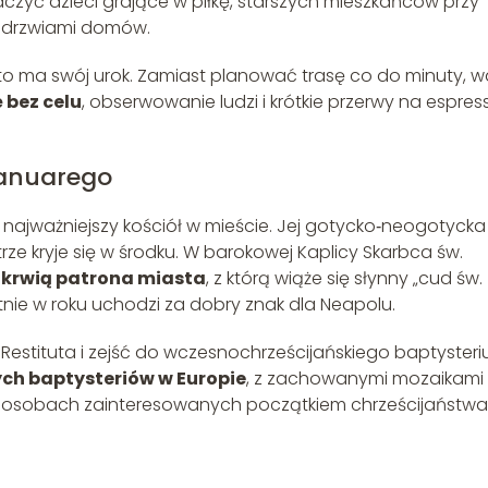
czyć dzieci grające w piłkę, starszych mieszkańców przy
ed drzwiami domów.
 to ma swój urok. Zamiast planować trasę co do minuty, w
 bez celu
, obserwowanie ludzi i krótkie przerwy na espres
Januarego
najważniejszy kościół w mieście. Jej gotycko‑neogotycka
ze kryje się w środku. W barokowej Kaplicy Skarbca św.
 krwią patrona miasta
, z którą wiąże się słynny „cud św.
nie w roku uchodzi za dobry znak dla Neapolu.
a Restituta i zejść do wczesnochrześcijańskiego baptyster
ych baptysteriów w Europie
, z zachowanymi mozaikami 
na osobach zainteresowanych początkiem chrześcijaństwa