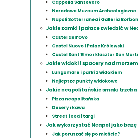
Cappella Sansevero
Narodowe Muzeum Archeologiczne
Napoli Sotterranea i Galleria Borbo
Jakie zamki i pałace zwiedzić w N
Castel dell’Ovo
Castel Nuovo i Pałac Królewski
Castel Sant’Elmo i klasztor San Mart
Jakie widoki i spacery nad morze
Lungomare i parki z widokiem
Najlepsze punkty widokowe
Jakie neapolitańskie smaki trzeb
Pizza neapolitańska
Desery i kawa
Street food i targi
Jak wykorzystać Neapol jako baz
Jak poruszać się po mieście?