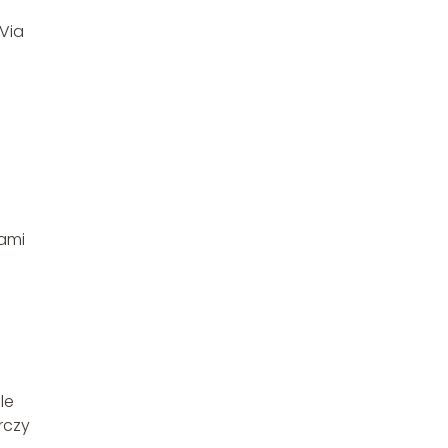
Via
nami
le
rczy