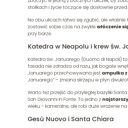
zboczyć w jedną z bocznych uliczek, by zoba
stolikach i życie toczące się dosłownie prz
Na obu ulicach łatwo się zgubić, ale właśnie
zostawić sobie czas na zwykłe
włóczenie się
przy barze.
Katedra w Neapolu i krew św. 
Katedra św. Januarego (Duomo di Napoli) to 
fasada nie zdradza od razu, jak bogate wnętr
Januarego przechowywana jest
ampułka z
Januarego” – zmiana skrzepu w płyn dwukrot
Warto też przejść do przyległej bazyliki Sant
San Giovanni in Fonte. To jedno z
najstarsz
wieku – kameralne, ale robi duże wrażenie 
Gesù Nuovo i Santa Chiara