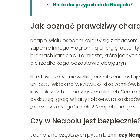
Na ile dni przyjechać do Neapolu?
Jak poznać prawdziwy char
Neapol wielu osobom kojarzy się z chaosem, 
zupełnie innego – ogromną energię, autentyc
bramach kamienic. To miasto, które jednych 
ale rzadko kogo pozostawia obojętnym.
Na stosunkowo niewielkiej przestrzeni dostaj
UNESCO, widok na Wezuwiusz, kilka zamków, kr
kościołów. Z kolei na wąskich ulicach Centro 
dyskutują, grają w karty i obserwują sąsiad
„pocztówkowego” ideału? Neapol nadaje się 
Czy w Neapolu jest bezpiecznie
Jedno z najczęstszych pytań brzmi:
czy Nea