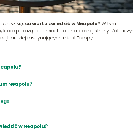
awiasz się,
co warto zwiedzić w Neapolu
? W tym
 które pokażą ci to miasto od najlepszej strony. Zobaczys
z najbardziej fascynujących miast Europy.
Neapolu?
rum Neapolu?
rego
wiedzić w Neapolu?