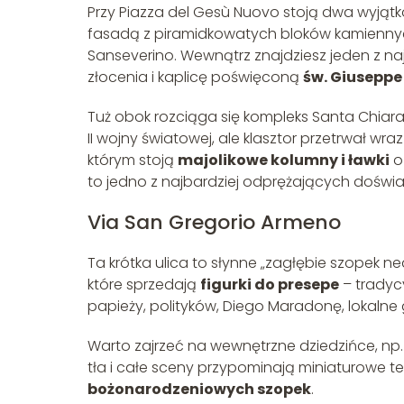
Przy Piazza del Gesù Nuovo stoją dwa wyjątk
fasadą z piramidkowatych bloków kamienny
Sanseverino. Wewnątrz znajdziesz jeden z na
złocenia i kaplicę poświęconą
św. Giusepp
Tuż obok rozciąga się kompleks Santa Chia
II wojny światowej, ale klasztor przetrwał w
którym stoją
majolikowe kolumny i ławki
o
to jedno z najbardziej odprężających doświ
Via San Gregorio Armeno
Ta krótka ulica to słynne „zagłębie szopek neap
które sprzedają
figurki do presepe
– tradycy
papieży, polityków, Diego Maradonę, lokalne
Warto zajrzeć na wewnętrzne dziedzińce, np
tła i całe sceny przypominają miniaturowe tea
bożonarodzeniowych szopek
.