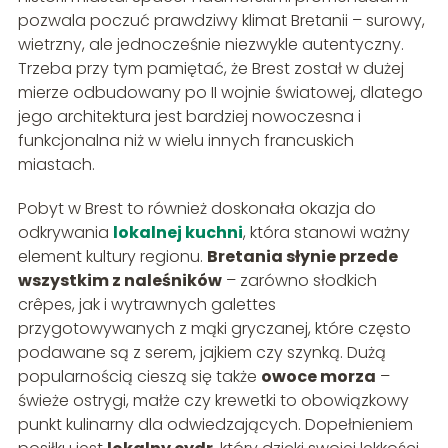
pozwala poczuć prawdziwy klimat Bretanii – surowy,
wietrzny, ale jednocześnie niezwykle autentyczny.
Trzeba przy tym pamiętać, że Brest został w dużej
mierze odbudowany po II wojnie światowej, dlatego
jego architektura jest bardziej nowoczesna i
funkcjonalna niż w wielu innych francuskich
miastach.
Pobyt w Brest to również doskonała okazja do
odkrywania
lokalnej kuchni
, która stanowi ważny
element kultury regionu.
Bretania słynie przede
wszystkim z naleśników
– zarówno słodkich
crêpes, jak i wytrawnych galettes
przygotowywanych z mąki gryczanej, które często
podawane są z serem, jajkiem czy szynką. Dużą
popularnością cieszą się także
owoce morza
–
świeże ostrygi, małże czy krewetki to obowiązkowy
punkt kulinarny dla odwiedzających. Dopełnieniem