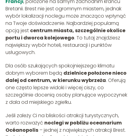
Francji
, położone na samym zachodnim krańcu
Bretanii. Brest nie jest ogromnym miastem, jednak
wybór lokalizacji noclegu może znacząco wpłynąć
na Twoje doświadczenie. Najbardziej popularną
opcją jest
centrum miasta, szczególnie okolice
portu i dworca kolejowego
. To tutaj znajdziesz
największy wybór hoteli, restauracji i punktów
usługowych.
Dla osób szukających spokojniejszego klimatu
dobrym wyborem będą
dzielnice położone nieco
dalej od centrum, w kierunku wybrzeża
. Oferują
one często lepsze widoki i więcej ciszy, co
szczególnie docenią osoby planujące wypoczynek
z dala od miejskiego zgiełku.
Jeśli zależy Ci na bliskości atrakcji turystycznych,
warto rozważyć
noclegi w pobliżu oceanarium
Océanopolis
– jednej z największych atrakcji Brest.