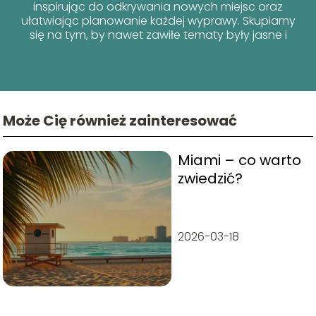
inspirując do odkrywania nowych miejsc oraz
ułatwiając planowanie każdej wyprawy. Skupiamy
się na tym, by nawet zawiłe tematy były jasne i
przyjazne dla każdego podróżnika!
Może Cię również zainteresować
Miami – co warto
zwiedzić?
2026-03-18