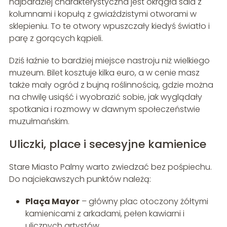
najbardziej charakterystyczna jest okrągła sala z
kolumnami i kopułą z gwiaździstymi otworami w
sklepieniu. To te otwory wpuszczały kiedyś światło i
parę z gorących kąpieli.
Dziś łaźnie to bardziej miejsce nastroju niż wielkiego
muzeum. Bilet kosztuje kilka euro, a w cenie masz
także mały ogród z bujną roślinnością, gdzie można
na chwilę usiąść i wyobrazić sobie, jak wyglądały
spotkania i rozmowy w dawnym społeczeństwie
muzułmańskim.
Uliczki, place i secesyjne kamienice
Stare Miasto Palmy warto zwiedzać bez pośpiechu.
Do najciekawszych punktów należą:
Plaça Mayor
– główny plac otoczony żółtymi
kamienicami z arkadami, pełen kawiarni i
ulicznych artystów,