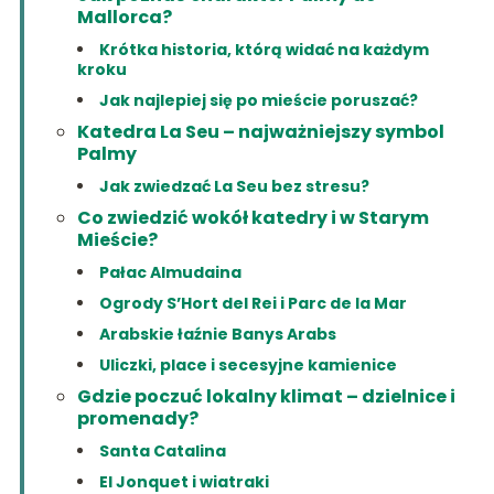
Mallorca?
Krótka historia, którą widać na każdym
kroku
Jak najlepiej się po mieście poruszać?
Katedra La Seu – najważniejszy symbol
Palmy
Jak zwiedzać La Seu bez stresu?
Co zwiedzić wokół katedry i w Starym
Mieście?
Pałac Almudaina
Ogrody S’Hort del Rei i Parc de la Mar
Arabskie łaźnie Banys Arabs
Uliczki, place i secesyjne kamienice
Gdzie poczuć lokalny klimat – dzielnice i
promenady?
Santa Catalina
El Jonquet i wiatraki