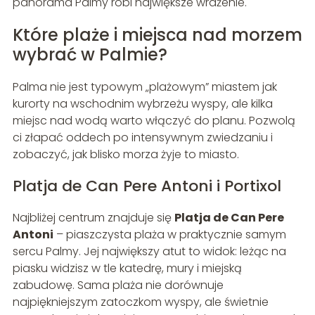
panorama Palmy robi największe wrażenie.
Które plaże i miejsca nad morzem
wybrać w Palmie?
Palma nie jest typowym „plażowym” miastem jak
kurorty na wschodnim wybrzeżu wyspy, ale kilka
miejsc nad wodą warto włączyć do planu. Pozwolą
ci złapać oddech po intensywnym zwiedzaniu i
zobaczyć, jak blisko morza żyje to miasto.
Platja de Can Pere Antoni i Portixol
Najbliżej centrum znajduje się
Platja de Can Pere
Antoni
– piaszczysta plaża w praktycznie samym
sercu Palmy. Jej największy atut to widok: leżąc na
piasku widzisz w tle katedrę, mury i miejską
zabudowę. Sama plaża nie dorównuje
najpiękniejszym zatoczkom wyspy, ale świetnie