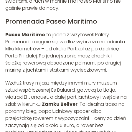
światłami, a ruch w marinie i na Paseo Maritimo nie
gaśnie prawie do nocy.
Promenada Paseo Maritimo
Paseo Maritimo
to jedna z wizytówek Palmy.
Promenada ciągnie się wzdłuż wybrzeża na odcinku
kilku kilometrów – od okolic Portixol aż po dzielnicę
Porto Pi i dalej. Po jednej stronie masz chodnik i
ścieżkę rowerową obsadzone palmami, po drugiej
marinę z jachtami i statkami wycieczkowymi.
Wzdłuż trasy mijasz między innymi mury muzeum
sztuki współczesnej Es Baluard, gotycką La Llotja,
wiatraki El Jonquet, a dalej port jachtowy i wejście na
szlak w kierunku
Zamku Bellver
. To idealna trasa na
poranny bieg, popołudniowy spacer albo
przejażdżkę rowerem z wypożyczalni – ceny za dzień
zaczynają się od około 5 euro, a rower bez