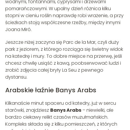
wodnymi, fontannami, cyprysami i drzewami
pomarańczowymi. W upalny dzień różnica kilku
stopni w cieniu roślin naprawdę robi wrażenie, a przy
ścieżkach stoją współczesne rzeźby, między innymi
Joana Miró.
Jeszcze niżej zaczyna się Parc de la Mar, czyli duży
park z jeziorem, z którego rozciąga się świetny widok
na katedrę i mury. To dobre miejsce na przerwę, jeśli
chcesz chwilę usiąść z kawą, poobserwować ludzi i
zrobić zdjęcia całej bryły La Seu z pewnego
dystansu.
Arabskie łaźnie Banys Arabs
Kilkanaście minut spaceru od katedry, już w sercu
starówki, znajdziesz
Banys Arabs
– niewielki, ale
bardzo ciekawy relikt czasów muzułmańskich.
Kompleks składa się z kilku pomieszczeń, z których