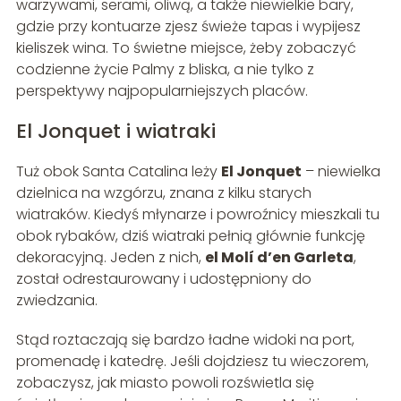
warzywami, serami, oliwą, a także niewielkie bary,
gdzie przy kontuarze zjesz świeże tapas i wypijesz
kieliszek wina. To świetne miejsce, żeby zobaczyć
codzienne życie Palmy z bliska, a nie tylko z
perspektywy najpopularniejszych placów.
El Jonquet i wiatraki
Tuż obok Santa Catalina leży
El Jonquet
– niewielka
dzielnica na wzgórzu, znana z kilku starych
wiatraków. Kiedyś młynarze i powroźnicy mieszkali tu
obok rybaków, dziś wiatraki pełnią głównie funkcję
dekoracyjną. Jeden z nich,
el Molí d’en Garleta
,
został odrestaurowany i udostępniony do
zwiedzania.
Stąd roztaczają się bardzo ładne widoki na port,
promenadę i katedrę. Jeśli dojdziesz tu wieczorem,
zobaczysz, jak miasto powoli rozświetla się