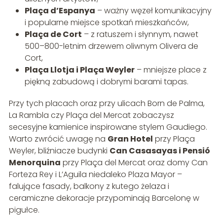
Plaça d’Espanya
– ważny węzeł komunikacyjny
i popularne miejsce spotkań mieszkańców,
Plaça de Cort
– z ratuszem i słynnym, nawet
500–800-letnim drzewem oliwnym Olivera de
Cort,
Plaça Llotja i Plaça Weyler
– mniejsze place z
piękną zabudową i dobrymi barami tapas.
Przy tych placach oraz przy ulicach Born de Palma,
La Rambla czy Plaça del Mercat zobaczysz
secesyjne kamienice inspirowane stylem Gaudiego.
Warto zwrócić uwagę na
Gran Hotel
przy Plaça
Weyler, bliźniacze budynki
Can Casasayas i Pensió
Menorquina
przy Plaça del Mercat oraz domy Can
Forteza Rey i L’Aguila niedaleko Plaza Mayor –
falujące fasady, balkony z kutego żelaza i
ceramiczne dekoracje przypominają Barcelonę w
pigułce.