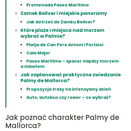
Promenada Paseo Maritimo
Zamek Bellver i miejskie panoramy
Jak dotrzeć do Zamku Bellver?
Które plaże i miejsca nad morzem
wybrać w Palmie?
Platja de Can Pere Antoni i Portixol
Cala Major
Paseo Maritimo – spacer między morzem
a miastem
Jak zaplanować praktyczne zwiedzanie
Palmy de Mallorca?
Propozycja trasy na intensywny dzień
Auto, autobus czy rower – co wybrać?
Jak poznać charakter Palmy de
Mallorca?