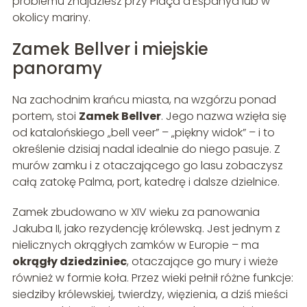
problemu znajdziesz przy Plaça d’Espanya lub w
okolicy mariny.
Zamek Bellver i miejskie
panoramy
Na zachodnim krańcu miasta, na wzgórzu ponad
portem, stoi
Zamek Bellver
. Jego nazwa wzięła się
od katalońskiego „bell veer” – „piękny widok” – i to
określenie dzisiaj nadal idealnie do niego pasuje. Z
murów zamku i z otaczającego go lasu zobaczysz
całą zatokę Palma, port, katedrę i dalsze dzielnice.
Zamek zbudowano w XIV wieku za panowania
Jakuba II, jako rezydencję królewską. Jest jednym z
nielicznych okrągłych zamków w Europie – ma
okrągły dziedziniec
, otaczające go mury i wieże
również w formie koła. Przez wieki pełnił różne funkcje:
siedziby królewskiej, twierdzy, więzienia, a dziś mieści