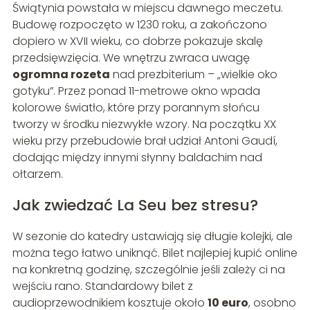
Świątynia powstała w miejscu dawnego meczetu.
Budowę rozpoczęto w 1230 roku, a zakończono
dopiero w XVII wieku, co dobrze pokazuje skalę
przedsięwzięcia. We wnętrzu zwraca uwagę
ogromna rozeta
nad prezbiterium – „wielkie oko
gotyku”. Przez ponad 11-metrowe okno wpada
kolorowe światło, które przy porannym słońcu
tworzy w środku niezwykłe wzory. Na początku XX
wieku przy przebudowie brał udział Antoni Gaudí,
dodając między innymi słynny baldachim nad
ołtarzem.
Jak zwiedzać La Seu bez stresu?
W sezonie do katedry ustawiają się długie kolejki, ale
można tego łatwo uniknąć. Bilet najlepiej kupić online
na konkretną godzinę, szczególnie jeśli zależy ci na
wejściu rano. Standardowy bilet z
audioprzewodnikiem kosztuje około
10 euro
, osobno