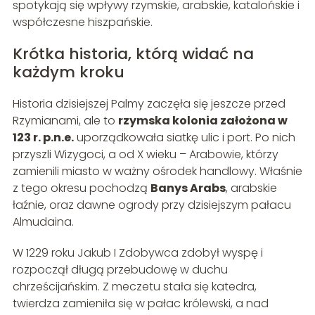
spotykają się wpływy rzymskie, arabskie, katalońskie i
współczesne hiszpańskie.
Krótka historia, którą widać na
każdym kroku
Historia dzisiejszej Palmy zaczęła się jeszcze przed
Rzymianami, ale to
rzymska kolonia założona w
123 r. p.n.e.
uporządkowała siatkę ulic i port. Po nich
przyszli Wizygoci, a od X wieku – Arabowie, którzy
zamienili miasto w ważny ośrodek handlowy. Właśnie
z tego okresu pochodzą
Banys Arabs
, arabskie
łaźnie, oraz dawne ogrody przy dzisiejszym pałacu
Almudaina.
W 1229 roku Jakub I Zdobywca zdobył wyspę i
rozpoczął długą przebudowę w duchu
chrześcijańskim. Z meczetu stała się katedra,
twierdza zamieniła się w pałac królewski, a nad