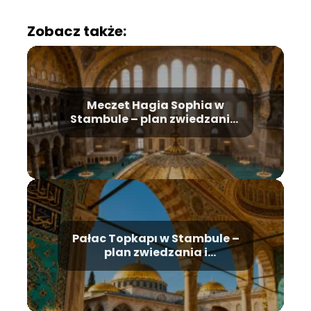
Zobacz także:
Meczet Hagia Sophia w
Stambule – plan zwiedzania,
historia, bilety
Pałac Topkapı w Stambule –
plan zwiedzania i
najważniejsze atrakcje