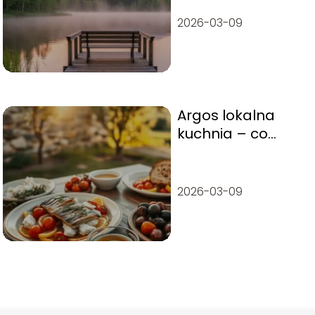
Najciekawsze
kierunki wyjazdu
2026-03-09
Argos lokalna
kuchnia – co
warto zjeść?
2026-03-09