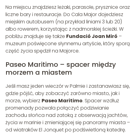
Na miejscu znajdziesz leżaki, parasole, prysznice oraz
liczne bary i restauracje. Do Cala Major dojedziesz
miejskim autobusem (na przykład liniami 3 lub 20)
albo rowerem, korzystając z nadmorskiej ścieżki. W
pobliżu znajduje się także
Fundació Joan Miró
–
muzeum poświęcone słynnemu artyście, który sporą
część życia spędził na Majorce.
Paseo Maritimo – spacer między
morzem a miastem
Jeśli masz jeden wieczór w Palmie i zastanawiasz się,
gdzie pójść, aby zobaczyć zarówno miasto, jak i
morze, wybierz
Paseo Maritimo
. Spacer wzdłuż
promenady pozwala połączyć podziwianie
zachodu słońca nad zatoką z obserwacją jachtów,
życia w marinie i zmieniającej się panoramy miasta –
od wiatraków El Jonquet po podświetloną katedrę.