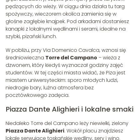
pędzących do wieży. W ciągu dnia działa tu targ
spożywczy, wieczorem okolica zamienia się w
głośne zagłębie knajpek. Pod arkadami dostaniesz
kanapki z lokalnymi wędlinami i serami, idealne na
szybki, pizański lunch.
W pobliżu, przy Via Domenico Cavalca, wznosi się
średniowieczna
Torre del Campano
– wieża z
dzwonem, który kiedyś wyznaczał godziny zajęć
studentów. W tej części miasta widać, że Piza jest
miastem uniwersyteckim: sporo młodych ludzi,
niedrogie bary, luźna atmosfera bez
pocztówkowego zadęcia.
Piazza Dante Alighieri i lokalne smaki
Niedaleko Torre del Campano leży niewielki, zielony
Piazza Dante Alighieri
. Wokół placu znajdziesz
lokale serwujące toskańskie wędliny, sery i wino.