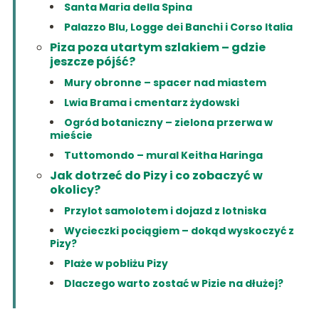
Santa Maria della Spina
Palazzo Blu, Logge dei Banchi i Corso Italia
Piza poza utartym szlakiem – gdzie
jeszcze pójść?
Mury obronne – spacer nad miastem
Lwia Brama i cmentarz żydowski
Ogród botaniczny – zielona przerwa w
mieście
Tuttomondo – mural Keitha Haringa
Jak dotrzeć do Pizy i co zobaczyć w
okolicy?
Przylot samolotem i dojazd z lotniska
Wycieczki pociągiem – dokąd wyskoczyć z
Pizy?
Plaże w pobliżu Pizy
Dlaczego warto zostać w Pizie na dłużej?