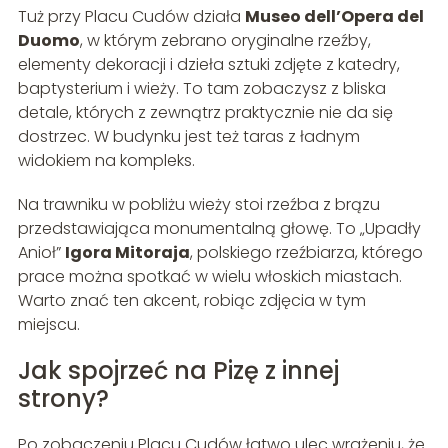
Tuż przy Placu Cudów działa
Museo dell’Opera del
Duomo
, w którym zebrano oryginalne rzeźby,
elementy dekoracji i dzieła sztuki zdjęte z katedry,
baptysterium i wieży. To tam zobaczysz z bliska
detale, których z zewnątrz praktycznie nie da się
dostrzec. W budynku jest też taras z ładnym
widokiem na kompleks.
Na trawniku w pobliżu wieży stoi rzeźba z brązu
przedstawiająca monumentalną głowę. To „Upadły
Anioł”
Igora Mitoraja
, polskiego rzeźbiarza, którego
prace można spotkać w wielu włoskich miastach.
Warto znać ten akcent, robiąc zdjęcia w tym
miejscu.
Jak spojrzeć na Pizę z innej
strony?
Po zobaczeniu Placu Cudów łatwo ulec wrażeniu, że