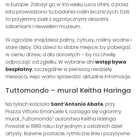
w Europie. Założył go w XVI wieku Luca Ghini, a przez
lata prowadzono tu badania roślin leczniczych. Dziś
to przyjemny park z egzotycznymi okazami,
szklarniami i niewielkim muzeum.
W ogrodzie znajdziesz palmy, cytrusy, rośliny wodne i
stare dęby. Dla dzieci to dobre miejsce, by pobiegać
w cieniu drzew, a dla dorosłych – by na chwilę
odpocząć od zgiełku. W wybrane dni
wstęp bywa
bezpłatny
, szczególnie w pierwszą niedzielę
miesiąca, więc warto sprawdzić aktualne informacje.
Tuttomondo – mural Keitha Haringa
Na tyłach kościoła
Sant’Antonio Abate
, przy
Piazza Vittorio Emanuele II, rozciąga się ogromny
mural „Tuttomondo” autorstwa Keitha Haringa.
Powstał w 1989 roku i był jednym z ostatnich dzieł
artysty. Barwne postacie, rytmiczne linie i pozytywne