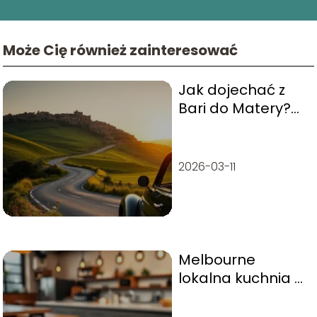
Może Cię również zainteresować
Jak dojechać z
Bari do Matery?
Przewodnik po
najlepszych
opcjach
2026-03-11
Melbourne
lokalna kuchnia –
co warto zjeść?