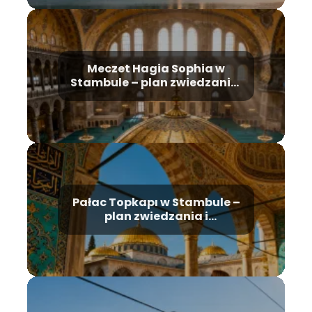
Meczet Hagia Sophia w
Stambule – plan zwiedzania,
historia, bilety
Pałac Topkapı w Stambule –
plan zwiedzania i
najważniejsze atrakcje