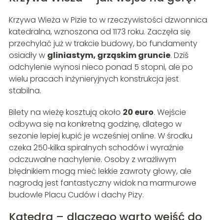
Krzywa Wieża w Pizie to w rzeczywistości dzwonnica
katedralna, wznoszona od 1173 roku. Zaczęła się
przechylać już w trakcie budowy, bo fundamenty
osiadły w
gliniastym, grząskim gruncie
. Dziś
odchylenie wynosi nieco ponad 5 stopni, ale po
wielu pracach inżynieryjnych konstrukcja jest
stabilna.
Bilety na wieżę kosztują około
20 euro
. Wejście
odbywa się na konkretną godzinę, dlatego w
sezonie lepiej kupić je wcześniej online. W środku
czeka 250‑kilka spiralnych schodów i wyraźnie
odczuwalne nachylenie. Osoby z wrażliwym
błędnikiem mogą mieć lekkie zawroty głowy, ale
nagrodą jest fantastyczny widok na marmurowe
budowle Placu Cudów i dachy Pizy.
Katedra – dlaczego warto wejść do