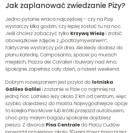
Jak zaplanować zwiedzanie Pizy?
Jedno pytanie wraca najczęściej – czy na Pizę
wystarczy kilka godzin, czy lepiej zostać tu na noc.
Jeśli chcesz zobaczyć tylko
Krzywą Wieżę
i zrobić
obowiązkowe zdjęcie z „podtrzymywaniem”,
faktycznie wystarczy pół dnia. Ale kiedy dodasz do
planu katedrę, Camposanto, spacer po murach
miejskich, Piazza dei Cavalieri i bulwary nad Arno,
spokojnie zapełnisz cały dzień, a nawet weekend.
Dobrym rozwiązaniem jest przylot do
lotniska
Galileo Galilei
i zostanie w Pizie co najmniej na
jedną noc. Lotnisko leży około 2 km od centrum, więc
szybko dojedziesz do miasta. Najwygodniejsze opcje
to kolejka Pisa Mover lub krótki przejazd autobusem,
choć przy małym bagażu spokojnie dojdziesz
pieszo. Z dworca
Pisa Centrale
do Placu Cudów
prowadzi przyjemna, około 30‑minutowa trasa przez