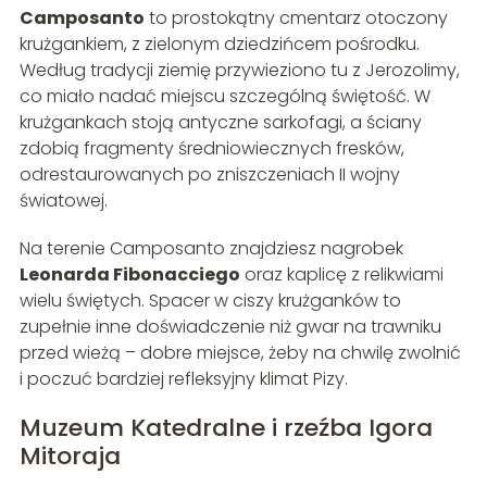
Camposanto
to prostokątny cmentarz otoczony
krużgankiem, z zielonym dziedzińcem pośrodku.
Według tradycji ziemię przywieziono tu z Jerozolimy,
co miało nadać miejscu szczególną świętość. W
krużgankach stoją antyczne sarkofagi, a ściany
zdobią fragmenty średniowiecznych fresków,
odrestaurowanych po zniszczeniach II wojny
światowej.
Na terenie Camposanto znajdziesz nagrobek
Leonarda Fibonacciego
oraz kaplicę z relikwiami
wielu świętych. Spacer w ciszy krużganków to
zupełnie inne doświadczenie niż gwar na trawniku
przed wieżą – dobre miejsce, żeby na chwilę zwolnić
i poczuć bardziej refleksyjny klimat Pizy.
Muzeum Katedralne i rzeźba Igora
Mitoraja