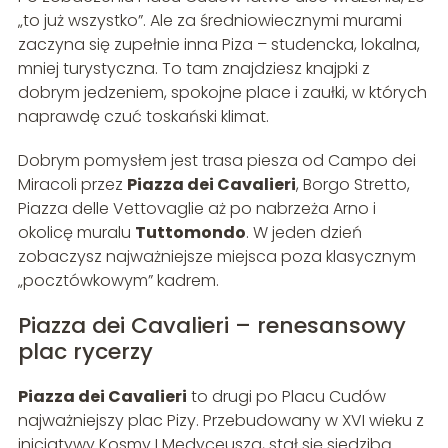
„to już wszystko”. Ale za średniowiecznymi murami
zaczyna się zupełnie inna Piza – studencka, lokalna,
mniej turystyczna. To tam znajdziesz knajpki z
dobrym jedzeniem, spokojne place i zaułki, w których
naprawdę czuć toskański klimat.
Dobrym pomysłem jest trasa piesza od Campo dei
Miracoli przez
Piazza dei Cavalieri
, Borgo Stretto,
Piazza delle Vettovaglie aż po nabrzeża Arno i
okolicę muralu
Tuttomondo
. W jeden dzień
zobaczysz najważniejsze miejsca poza klasycznym
„pocztówkowym” kadrem.
Piazza dei Cavalieri – renesansowy
plac rycerzy
Piazza dei Cavalieri
to drugi po Placu Cudów
najważniejszy plac Pizy. Przebudowany w XVI wieku z
inicjatywy Kosmy I Medyceusza, stał się siedzibą