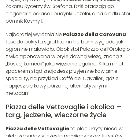
Zakonu Rycerzy św. Stefana. Dziś otaczają go
eleganckie pałace i budynki uczelni, a na środku stoi
pomnik Kosmy I.
Najbardziej wyróżnia się
Palazzo della Carovana
–
fasada pokryta sgraffitami i herbami wygląda jak
ogromne malowidło. Obok stoi Palazzo dell’Orologio
z wkomponowaną w bryłę dawną wieżą, znaną z
„Boskiej komedii” jako więzienie Ugolina. Kilka minut
spacerem stąd znajdziesz przyjemne kawiarnie
speciality, na przykład Caffè dei Cavalieri, gdzie
napijesz się kawy parzonej alternatywnymi
metodami.
Piazza delle Vettovaglie i okolica –
targ, jedzenie, wieczorne życie
Piazza delle Vettovaglie
to plac ukryty nieco w
głębi zabudowy, często pomijany przez turystów