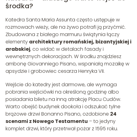
środka?
Katedra Santa Maria Assunta często ustępuje w
rozmowach wieży, ale na żywo potrafi ją przyćmić.
Zbudowana z białego marmuru świątynia łączy
elementy
architektury romańskiej, bizantyjskiej i
arabskiej
, co widać w detalach fasady i
wewnętrznych dekoracjach. W środku znajdziesz
ambonę Giovanniego Pisano, wspaniałą mozaikę w
apsydzie i grobowiec cesarza Henryka VII.
Wejście do katedry jest darmowe, ale wymaga
pobrania wejściówki na określoną godzinę albo
posiadania biletu na inną atrakcję Placu Cudów.
Warto obejść budynek dookoła i odszukać tylne
brązowe drzwi Bonanno Pisano, ozdobione
24
scenami z Nowego Testamentu
– to jedyny
komplet drzwi, który przetrwał pożar z 1595 roku.