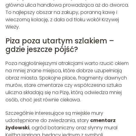
główna ulica handlowa prowadząca aż do dworca.
To najlepszy obszar na zakupy, poranną kawę i
wieczorną kolację, z dala od tłoku wokół Krzywej
Wieży.
Piza poza utartym szlakiem –
gdzie jeszcze pójść?
Poza najgłośniejszymi atrakcjami warto rzucić okiem
na mniej znane miejsca, które dobrze uzupełniają
obraz miasta. Spokojne place, fragmenty dawnych
murów, stare cmentarze czy współczesna sztuka
uliczna składają się na Pizę, którą odwiedza mniej
osób, choć jest równie ciekawa.
Szczególnie interesujące są miejskie mury
udostępnione do zwiedzania, stary
cmentarz
żydowski
, ogród botaniczny oraz słynny mural
Keitha Haringa, będący jednym z symboli