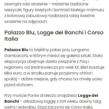
zewnątrz robi wrażenie – misternie rzeźbione
wieżyczki, figury świętych i kontrast białego marmuru
z kolorową zabudową nadbrzeża robią świetne
wrażenie na zdjęciach.
Palazzo Blu, Logge dei Banchi i Corso
Italia
Palazzo Blu
to błękitny pałac przy Lungarno
Gambacorti, w którym mieści się galeria sztuki. Stała
ekspozycja obejmuje dzieła związane z Pizą i
regionem, od średniowiecza po wiek XX. Bilet kosztuje
kilka euro, a w środku panuje przyjemny chłód i
spokój – dobre miejsce, gdy chcesz na chwilę uciec
przed słońcem.
Przy moście Ponte di Mezzo znajdziesz
Logge dei
Banchi
– arkadową loggię z XVII wieku, dawny targ
wełny i jedwabiu. Stąd zaczyna się Corso Italia,