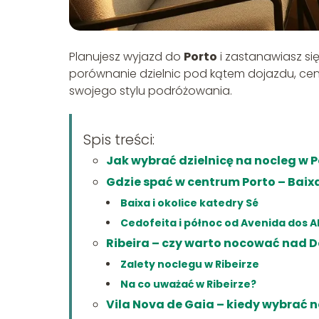
Planujesz wyjazd do
Porto
i zastanawiasz się
porównanie dzielnic pod kątem dojazdu, cen 
swojego stylu podróżowania.
Spis treści:
Jak wybrać dzielnicę na nocleg w 
Gdzie spać w centrum Porto – Baixa
Baixa i okolice katedry Sé
Cedofeita i północ od Avenida dos A
Ribeira – czy warto nocować nad 
Zalety noclegu w Ribeirze
Na co uważać w Ribeirze?
Vila Nova de Gaia – kiedy wybrać no