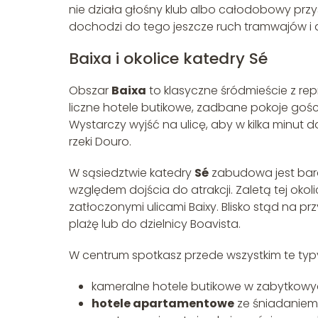
nie działa głośny klub albo całodobowy pr
dochodzi do tego jeszcze ruch tramwajów i a
Baixa i okolice katedry Sé
Obszar
Baixa
to klasyczne śródmieście z rep
liczne hotele butikowe, zadbane pokoje go
Wystarczy wyjść na ulicę, aby w kilka minut
rzeki Douro.
W sąsiedztwie katedry
Sé
zabudowa jest bard
względem dojścia do atrakcji. Zaletą tej oko
zatłoczonymi ulicami Baixy. Blisko stąd na p
plażę lub do dzielnicy Boavista.
W centrum spotkasz przede wszystkim te ty
kameralne hotele butikowe w zabytkowy
hotele apartamentowe
ze śniadaniem