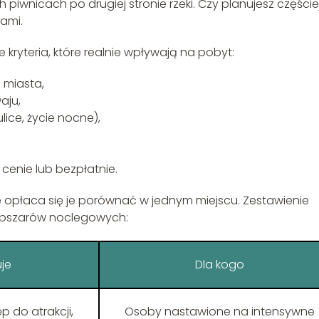
 piwnicach po drugiej stronie rzeki. Czy planujesz częście
sami.
e kryteria, które realnie wpływają na pobyt:
 miasta,
aju,
lice, życie nocne),
cenie lub bezpłatnie.
 że opłaca się je porównać w jednym miejscu. Zestawienie
 obszarów noclegowych:
je
Dla kogo
 do atrakcji,
Osoby nastawione na intensywne