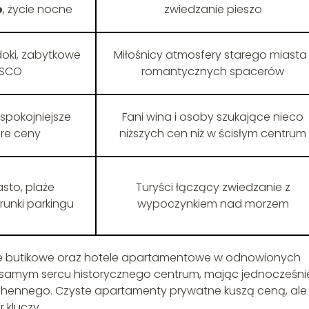
o
, życie nocne
zwiedzanie pieszo
oki, zabytkowe
Miłośnicy atmosfery starego miasta 
NESCO
romantycznych spacerów
 spokojniejsze
Fani wina i osoby szukające nieco
bre ceny
niższych cen niż w ścisłym centrum
sto, plaże
Turyści łączący zwiedzanie z
runki parkingu
wypoczynkiem nad morzem
le butikowe oraz hotele apartamentowe w odnowionych
 samym sercu historycznego centrum, mając jednocześni
chennego. Czyste apartamenty prywatne kuszą ceną, ale
 kluczy.