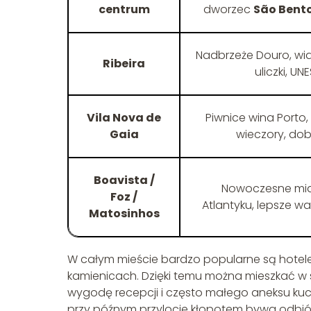
centrum
dworzec
São Bent
Nadbrzeże Douro, wid
Ribeira
uliczki, U
Vila Nova de
Piwnice wina Porto,
Gaia
wieczory, do
Boavista /
Nowoczesne mia
Foz /
Atlantyku, lepsze wa
Matosinhos
W całym mieście bardzo popularne są hote
kamienicach. Dzięki temu można mieszkać w
wygodę recepcji i często małego aneksu ku
przy późnym przylocie kłopotem bywa odbiór