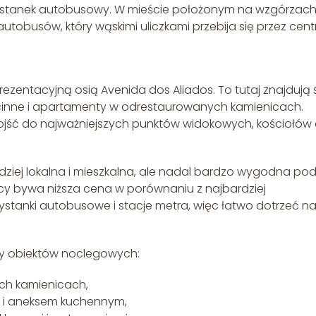
zystanek autobusowy. W mieście położonym na wzgórzac
utobusów, który wąskimi uliczkami przebija się przez cent
rezentacyjną osią Avenida dos Aliados. To tutaj znajdują 
ścinne i apartamenty w odrestaurowanych kamienicach.
 dojść do najważniejszych punktów widokowych, kościołów
ziej lokalna i mieszkalna, ale nadal bardzo wygodna po
licy bywa niższa cena w porównaniu z najbardziej
rzystanki autobusowe i stacje metra, więc łatwo dotrzeć n
py obiektów noclegowych:
ch kamienicach,
 i aneksem kuchennym,