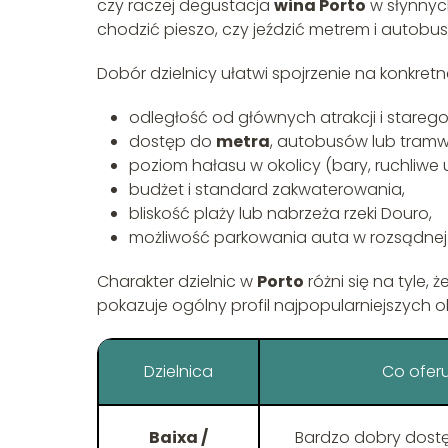
czy raczej degustacja
wina Porto
w słynnych
chodzić pieszo, czy jeździć metrem i autobu
Dobór dzielnicy ułatwi spojrzenie na konkretn
odległość od głównych atrakcji i starego
dostęp do
metra
, autobusów lub tramw
poziom hałasu w okolicy (bary, ruchliwe u
budżet i standard zakwaterowania,
bliskość plaży lub nabrzeża rzeki Douro,
możliwość parkowania auta w rozsądnej 
Charakter dzielnic w
Porto
różni się na tyle,
pokazuje ogólny profil najpopularniejszych
Dzielnica
Co oferu
Baixa /
Bardzo dobry dostęp