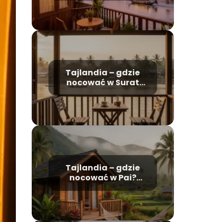
Tajlandia – gdzie
nocować w Surat
Thani?
Tajlandia – gdzie
nocować w Pai?
Najlepsze miejsca i
ceny