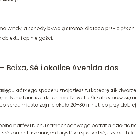
ma windy, a schody bywają strome, dlatego przy ciężkich
obiektu i opinie gości.
 Baixa, Sé i okolice Avenida dos
asięgu krótkiego spaceru znajdziesz tu katedrę
Sé
, dworz
ościoły, restauracje i kawiarnie. Nawet jeśli zatrzymasz się 
 do serca miasta zajmie około 20–30 minut, co przy dobrej
e pełne barów i ruchu samochodowego potrafią działać n
rzeć komentarze innych turystów i sprawdzić, czy pod ok