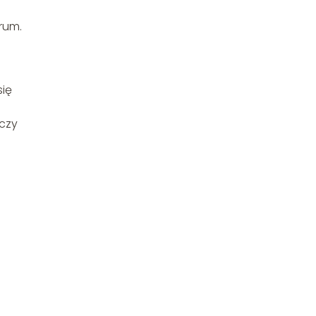
h
rum.
się
 czy
d
a