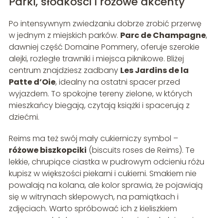
Parki, słodkości i różowe akcenty
Po intensywnym zwiedzaniu dobrze zrobić przerwę
w jednym z miejskich parków.
Parc de Champagne
,
dawniej część Domaine Pommery, oferuje szerokie
alejki, rozległe trawniki i miejsca piknikowe. Bliżej
centrum znajdziesz zadbany
Les Jardins de la
Patte d’Oie
, idealny na ostatni spacer przed
wyjazdem. To spokojne tereny zielone, w których
mieszkańcy biegają, czytają książki i spacerują z
dziećmi.
Reims ma też swój mały cukierniczy symbol –
różowe biszkopciki
(biscuits roses de Reims). Te
lekkie, chrupiące ciastka w pudrowym odcieniu różu
kupisz w większości piekarni i cukierni. Smakiem nie
powalają na kolana, ale kolor sprawia, że pojawiają
się w witrynach sklepowych, na pamiątkach i
zdjęciach. Warto spróbować ich z kieliszkiem