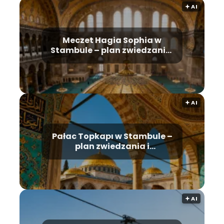
🟅 AI
Meczet Hagia Sophia w
Stambule – plan zwiedzania,
historia, bilety
🟅 AI
Pałac Topkapı w Stambule –
plan zwiedzania i
najważniejsze atrakcje
🟅 AI