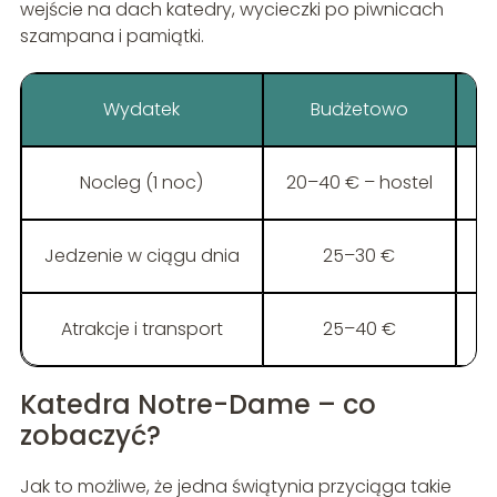
wejście na dach katedry, wycieczki po piwnicach
szampana i pamiątki.
Wydatek
Budżetowo
Nocleg (1 noc)
20–40 € – hostel
8
Jedzenie w ciągu dnia
25–30 €
Atrakcje i transport
25–40 €
Katedra Notre-Dame – co
zobaczyć?
Jak to możliwe, że jedna świątynia przyciąga takie