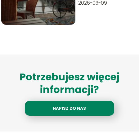
praktyczne
2026-03-09
porady
Potrzebujesz więcej
informacji?
NAPISZ DO NAS