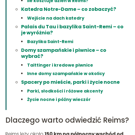
Ile kosztuje dzień w Reims?
Katedra Notre-Dame – co zobaczyć?
Wejście na dach katedry
Palais du Tau i bazylika Saint-Remi – co
je wyróżnia?
Bazylika Saint-Remi
Domy szampańskie i piwnice – co
wybrać?
Taittinger i kredowe piwnice
Inne domy szampańskie w okolicy
Spacery po mieście, parki i życie nocne
Parki, słodkości i różowe akcenty
Życie nocne i późny wieczór
Dlaczego warto odwiedzić Reims?
Reims leży około
150 km na północny wschód od