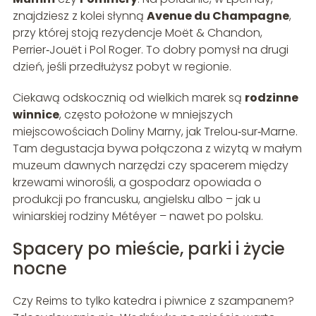
znajdziesz z kolei słynną
Avenue du Champagne
,
przy której stoją rezydencje Moët & Chandon,
Perrier‑Jouët i Pol Roger. To dobry pomysł na drugi
dzień, jeśli przedłużysz pobyt w regionie.
Ciekawą odskocznią od wielkich marek są
rodzinne
winnice
, często położone w mniejszych
miejscowościach Doliny Marny, jak Trelou‑sur‑Marne.
Tam degustacja bywa połączona z wizytą w małym
muzeum dawnych narzędzi czy spacerem między
krzewami winorośli, a gospodarz opowiada o
produkcji po francusku, angielsku albo – jak u
winiarskiej rodziny Météyer – nawet po polsku.
Spacery po mieście, parki i życie
nocne
Czy Reims to tylko katedra i piwnice z szampanem?