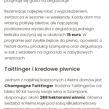
przyjmuje się gości na degustacje.
Rezerwacje najlepiej robić z wyprzedzeniem,
zwłaszcza w sezonie i w weekendy. Każdy dom ma
własną politykę biletów, ale najczęściej
podstawowa wycieczka z degustacją jednego
kieliszka zaczyna się w okolicach
15 euro
. W
programie jest zwykle zejście do piwnic, opowieść o
historii domu, produkcji szampana oraz degustacja
w sali z widokiem na ogród lub w zabytkowych
wnętrzach.
Taittinger i kredowe piwnice
Jednym z najsilniej kojarzonych z Reims domów jest
Champagne Taittinger
. Rodzina Taittingerów od
blisko 90 lat tworzy swoje wina w Szampanii,
dysponując około
288 hektarami winnic
. Główna
siedziba w Reims kryje pod sobą kilkukilometrowy