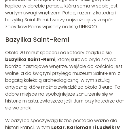
kaplica w obrębie pałacu, która sama w sobie jest
wartym uwagi wnętrzem. Pałac, razem z katedrą i
bazyliką Saint‑Remi, tworzy najważniejszy zespół
zabytków Reims wpisany na listę UNESCO.
Bazylika Saint-Remi
Około 20 minut spaceru od katedry znajduje się
bazylika Saint-Remi
, której surowa bryła skrywa
bardzo nastrojowe wnętrze. Wejście do kościoła jest
wolne, a do świątyni przylega muzeum Saint‑Remi z
bogatą kolekcją archeologiczną, w tym sztuką
antyczną, które można zwiedzić za około 3 euro. To
dobre miejsce na spokojniejsze zanurzenie się w
historię miasta, zwłaszcza jeśli tłum przy katedrze dał
się we znaki.
W bazylice spoczywają liczne postacie ważne dla
historii Francji, w tym
Lotar, Karloman I i Ludwik IV