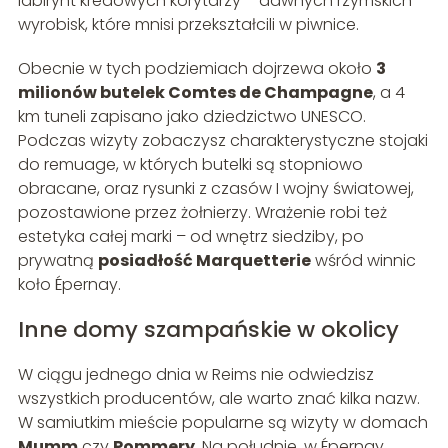
labirynt kredowych korytarzy – dawnych rzymskich
wyrobisk, które mnisi przekształcili w piwnice.
Obecnie w tych podziemiach dojrzewa około
3
milionów butelek Comtes de Champagne
, a 4
km tuneli zapisano jako dziedzictwo UNESCO.
Podczas wizyty zobaczysz charakterystyczne stojaki
do remuage, w których butelki są stopniowo
obracane, oraz rysunki z czasów I wojny światowej,
pozostawione przez żołnierzy. Wrażenie robi też
estetyka całej marki – od wnętrz siedziby, po
prywatną
posiadłość Marquetterie
wśród winnic
koło Épernay.
Inne domy szampańskie w okolicy
W ciągu jednego dnia w Reims nie odwiedzisz
wszystkich producentów, ale warto znać kilka nazw.
W samiutkim mieście popularne są wizyty w domach
Mumm
czy
Pommery
. Na południe, w Épernay,