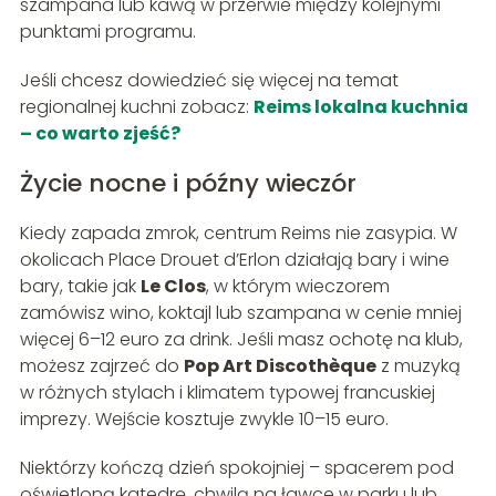
szampana lub kawą w przerwie między kolejnymi
punktami programu.
Jeśli chcesz dowiedzieć się więcej na temat
regionalnej kuchni zobacz:
Reims lokalna kuchnia
– co warto zjeść?
Życie nocne i późny wieczór
Kiedy zapada zmrok, centrum Reims nie zasypia. W
okolicach Place Drouet d’Erlon działają bary i wine
bary, takie jak
Le Clos
, w którym wieczorem
zamówisz wino, koktajl lub szampana w cenie mniej
więcej 6–12 euro za drink. Jeśli masz ochotę na klub,
możesz zajrzeć do
Pop Art Discothèque
z muzyką
w różnych stylach i klimatem typowej francuskiej
imprezy. Wejście kosztuje zwykle 10–15 euro.
Niektórzy kończą dzień spokojniej – spacerem pod
oświetloną katedrę, chwilą na ławce w parku lub