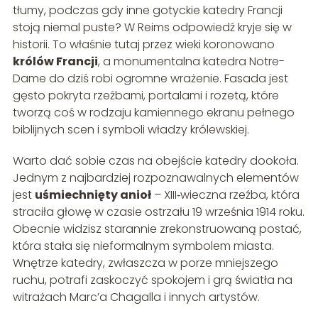
tłumy, podczas gdy inne gotyckie katedry Francji
stoją niemal puste? W Reims odpowiedź kryje się w
historii. To właśnie tutaj przez wieki koronowano
królów Francji
, a monumentalna katedra Notre-
Dame do dziś robi ogromne wrażenie. Fasada jest
gęsto pokryta rzeźbami, portalami i rozetą, które
tworzą coś w rodzaju kamiennego ekranu pełnego
biblijnych scen i symboli władzy królewskiej.
Warto dać sobie czas na obejście katedry dookoła.
Jednym z najbardziej rozpoznawalnych elementów
jest
uśmiechnięty anioł
– XIII‑wieczna rzeźba, która
straciła głowę w czasie ostrzału 19 września 1914 roku.
Obecnie widzisz starannie zrekonstruowaną postać,
która stała się nieformalnym symbolem miasta.
Wnętrze katedry, zwłaszcza w porze mniejszego
ruchu, potrafi zaskoczyć spokojem i grą światła na
witrażach Marc’a Chagalla i innych artystów.