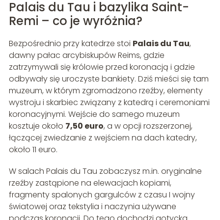
Palais du Tau i bazylika Saint-
Remi – co je wyróżnia?
Bezpośrednio przy katedrze stoi
Palais du Tau
,
dawny pałac arcybiskupów Reims, gdzie
zatrzymywali się królowie przed koronacją i gdzie
odbywały się uroczyste bankiety. Dziś mieści się tam
muzeum, w którym zgromadzono rzeźby, elementy
wystroju i skarbiec związany z katedrą i ceremoniami
koronacyjnymi. Wejście do samego muzeum
kosztuje około
7,50 euro
, a w opcji rozszerzonej,
łączącej zwiedzanie z wejściem na dach katedry,
około 11 euro.
W salach Palais du Tau zobaczysz m.in. oryginalne
rzeźby zastąpione na elewacjach kopiami,
fragmenty spalonych gargulców z czasu I wojny
światowej oraz tekstylia i naczynia używane
podczas koronacji. Do tego dochodzi gotycka