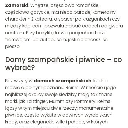
Zamorski
. Wnętrze, częściowo romańskie,
częściowo gotyckie, ma nieco bardziej kameralny
charakter niż katedra, a spacer po krużgankach czy
między kaplicami pozwala złapać oddech od gwaru
centrum. Przy bazylikę łatwo podjechać także
tramwajem lub autobusem, jeśli nie chcesz iść
pieszo.
Domy szampańskie i piwnice – co
wybrać?
Bez wizyty w
domach szampańskich
trudno
mówić o pełnym poznaniu Reims. W mieście i jego
najbliższej okolicy swoje siedziby mają tak znane
marki, jak Taittinger, Mumm czy Pommery. Reims
łączy w tym miejscu dwie rzeczy: monumentalne
piwnice, często wykute w dawnych wyrobiskach
kredy, oraz eleganckie wille i pałace, w których