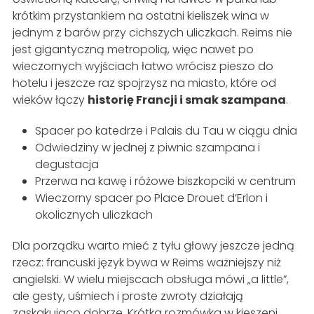
krótkim przystankiem na ostatni kieliszek wina w
jednym z barów przy cichszych uliczkach. Reims nie
jest gigantyczną metropolią, więc nawet po
wieczornych wyjściach łatwo wrócisz pieszo do
hotelu i jeszcze raz spojrzysz na miasto, które od
wieków łączy
historię Francji i smak szampana
.
Spacer po katedrze i Palais du Tau w ciągu dnia
Odwiedziny w jednej z piwnic szampana i
degustacja
Przerwa na kawę i różowe biszkopciki w centrum
Wieczorny spacer po Place Drouet d’Erlon i
okolicznych uliczkach
Dla porządku warto mieć z tyłu głowy jeszcze jedną
rzecz: francuski język bywa w Reims ważniejszy niż
angielski. W wielu miejscach obsługa mówi „a little”,
ale gesty, uśmiech i proste zwroty działają
zaskakująco dobrze. Krótka rozmówka w kieszeni