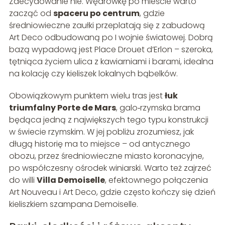
Zdecydowanie nie. Wędrówkę po mieście warto
zacząć od
spaceru po centrum
, gdzie
średniowieczne zaułki przeplatają się z zabudową
Art Deco odbudowaną po I wojnie światowej. Dobrą
bazą wypadową jest Place Drouet d’Erlon – szeroka,
tętniąca życiem ulica z kawiarniami i barami, idealna
na kolację czy kieliszek lokalnych bąbelków.
Obowiązkowym punktem wielu tras jest
łuk
triumfalny Porte de Mars
, galo‑rzymska brama
będąca jedną z największych tego typu konstrukcji
w świecie rzymskim. W jej pobliżu zrozumiesz, jak
długą historię ma to miejsce – od antycznego
obozu, przez średniowieczne miasto koronacyjne,
po współczesny ośrodek winiarski. Warto też zajrzeć
do willi
Villa Demoiselle
, efektownego połączenia
Art Nouveau i Art Deco, gdzie często kończy się dzień
kieliszkiem szampana Demoiselle.