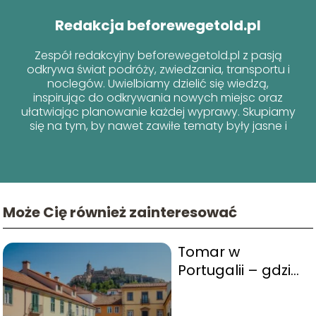
Redakcja beforewegetold.pl
Zespół redakcyjny beforewegetold.pl z pasją
odkrywa świat podróży, zwiedzania, transportu i
noclegów. Uwielbiamy dzielić się wiedzą,
inspirując do odkrywania nowych miejsc oraz
ułatwiając planowanie każdej wyprawy. Skupiamy
się na tym, by nawet zawiłe tematy były jasne i
przyjazne dla każdego podróżnika!
Może Cię również zainteresować
Tomar w
Portugalii – gdzie
nocować i co
warto zwiedzić?