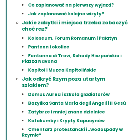
Co zaplanować na pierwszy wyjazd?
Jak zaplanować kolejne wizyty?
Jakie zabytki i miejsca trzeba zobaczyć
choć raz?
Koloseum, Forum Romanum i Palatyn
Panteon i okolice
Fontanna di Trevi, Schody Hiszpańskie i
Piazza Navona
Kapitol i Muzea Kapitolińskie
Jak odkryć Rzym poza utartym
szlakiem?
Domus Aurea i szkoła gladiatorów
Bazylika Santa Maria degli Angeli i Il Gesù
Zatybrze i mniej znane dzielnice
Katakumby i Krypty Kapucynów
Cmentarz protestancki i „wodospady w
Rzymie”