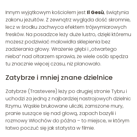
Innym wyjątkowym kościołem jest
Il Gesù
, świątynia
zakonu jezuitów. Z zewnątrz wygląda dość skromnie,
lecz w środku zachwyca efektem trójwymiarowych
fresków. Na posadzce leży duże lustro, dzięki któremu
możesz podziwiać malowidła sklepienia bez
zadzierania głowy. Wrażenie głębi i „otwartego
nieba” nad ołtarzem sprawia, że wiele osób spędza
tu znacznie więcej czasu, niż planowało.
Zatybrze i mniej znane dzielnice
Zatybrze (Trastevere) leży po drugiej stronie Tybru i
uchodzi za jedną z najbardziej nastrojowych dzielnic
Rzymu. Wąskie brukowane uliczki, zamszone mury,
pranie suszące się nad głową, zapach bazylii i
rozmowy Włochów do późna – to miejsce, w którym
łatwo poczuć się jak statysta w filmie.