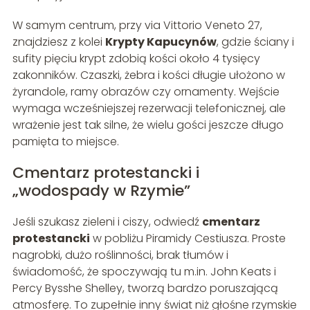
W samym centrum, przy via Vittorio Veneto 27,
znajdziesz z kolei
Krypty Kapucynów
, gdzie ściany i
sufity pięciu krypt zdobią kości około 4 tysięcy
zakonników. Czaszki, żebra i kości długie ułożono w
żyrandole, ramy obrazów czy ornamenty. Wejście
wymaga wcześniejszej rezerwacji telefonicznej, ale
wrażenie jest tak silne, że wielu gości jeszcze długo
pamięta to miejsce.
Cmentarz protestancki i
„wodospady w Rzymie”
Jeśli szukasz zieleni i ciszy, odwiedź
cmentarz
protestancki
w pobliżu Piramidy Cestiusza. Proste
nagrobki, dużo roślinności, brak tłumów i
świadomość, że spoczywają tu m.in. John Keats i
Percy Bysshe Shelley, tworzą bardzo poruszającą
atmosferę. To zupełnie inny świat niż głośne rzymskie