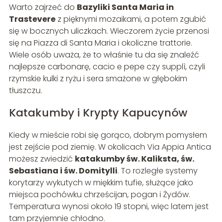
Warto zajrzeć do
Bazyliki Santa Maria in
Trastevere
z pięknymi mozaikami, a potem zgubić
się w bocznych uliczkach. Wieczorem życie przenosi
się na Piazza di Santa Maria i okoliczne trattorie.
Wiele osób uważa, że to właśnie tu da się znaleźć
najlepsze carbonarę, cacio e pepe czy supplì, czyli
rzymskie kulki z ryżu i sera smażone w głębokim
tłuszczu.
Katakumby i Krypty Kapucynów
Kiedy w mieście robi się gorąco, dobrym pomysłem
jest zejście pod ziemię. W okolicach Via Appia Antica
możesz zwiedzić
katakumby św. Kaliksta, św.
Sebastiana i św. Domitylli
. To rozległe systemy
korytarzy wykutych w miękkim tufie, służące jako
miejsca pochówku chrześcijan, pogan i Żydów.
Temperatura wynosi około 19 stopni, więc latem jest
tam przyjemnie chłodno.