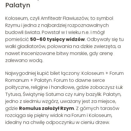
Palatyn
Koloseum, czyli Amfiteatr Flawiuszów, to symbol
Rzymu i jedna z najbardziej rozpoznawalnych
budowli świata. Powstał w I wieku n.e. i mógł
pomieścić
50–60 tysięcy widzów
. Odbywały się tu
walki gladiatorów, polowania na dzikie zwierzęta, a
nawet inscenizowane bitwy morskie, gdy arenę
zalewano wodą.
Najwygodniej kupić bilet łączony: Koloseum + Forum
Romanum + Palatyn. Forum to dawne serce
polityczne, religijne i handlowe, gdzie zobaczysz Łuk
Tytusa, Świątynię Saturna czy ruiny bazylik. Palatyn,
jedno z siedmiu wzgórz, uważany jest za miejsce,
gdzie
Romulus założył Rzym
. Z górnych tarasów
rozciąga się piękny widok na Forum i Koloseum,
idealny na chwilę odpoczynku w cieniu drzew.