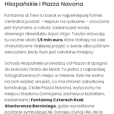
Hiszpańskie i Piazza Navona
Fontanna di Trevi to barok w najpełniejszej formie.
Centralna postać – Neptun na rydwanie – otoczona
jest trytonami, a całość zasilana jest wodą
dawnego akweduktu Aqua Virgo. Turyści wrzucają
tu rocznie około
1,5 mln euro
, które trafiają na cele
charytatywne. Najlepiej przyjść o świcie albo późnym
wieczorem, kiedy tłum jest odrobinę mniejszy.
Schody Hiszpańskie prowadzą od Piazza di Spagna
do kościoła Trinità dei Monti. To jedno z najbardziej
fotografowanych miejsc w mieście. Dziś nie wolno
na nich siadać ani jeść, co ma chronić zabytkową
konstrukcję. Z kolei Piazza Navona, wytyczony na
miejscu Stadionu Domicjana, zachwyca kształtem,
kawiarniami i
Fontanną Czterech Rzek
Gianlorenza Berniniego
, gdzie wyrzeźbione
postacie symbolizują Nil, Ganges, Dunaj i Rio de la