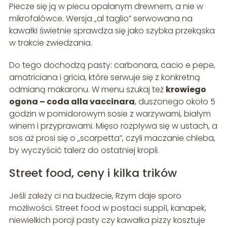
Piecze się ją w piecu opalanym drewnem, a nie w
mikrofalówce. Wersja „al taglio” serwowana na
kawałki świetnie sprawdza się jako szybka przekąska
w trakcie zwiedzania.
Do tego dochodzą pasty: carbonara, cacio e pepe,
amatriciana i gricia, które serwuje się z konkretną
odmianą makaronu. W menu szukaj też
krowiego
ogona – coda alla vaccinara
, duszonego około 5
godzin w pomidorowym sosie z warzywami, białym
winem i przyprawami. Mięso rozpływa się w ustach, a
sos aż prosi się o „scarpetta”, czyli maczanie chleba,
by wyczyścić talerz do ostatniej kropli.
Street food, ceny i kilka trików
Jeśli zależy ci na budżecie, Rzym daje sporo
możliwości. Street food w postaci supplì, kanapek,
niewielkich porcji pasty czy kawałka pizzy kosztuje