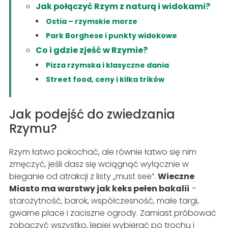
Jak połączyć Rzym z naturą i widokami?
Ostia – rzymskie morze
Park Borghese i punkty widokowe
Co i gdzie zjeść w Rzymie?
Pizza rzymska i klasyczne dania
Street food, ceny i kilka trików
Jak podejść do zwiedzania
Rzymu?
Rzym łatwo pokochać, ale równie łatwo się nim
zmęczyć, jeśli dasz się wciągnąć wyłącznie w
bieganie od atrakcji z listy „must see”.
Wieczne
Miasto ma warstwy jak keks pełen bakalii
–
starożytność, barok, współczesność, małe targi,
gwarne place i zaciszne ogrody. Zamiast próbować
zobaczyć wszystko, lepiej wybierać po trochu i