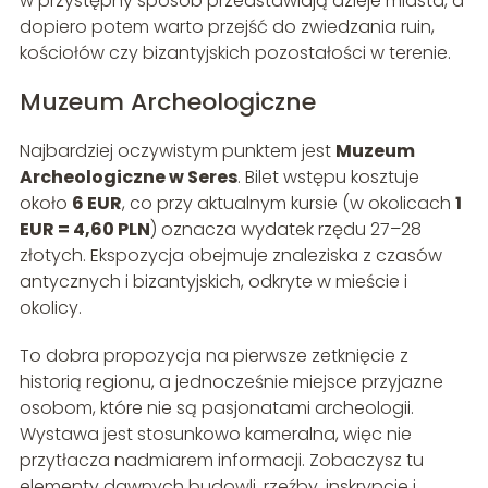
w przystępny sposób przedstawiają dzieje miasta, a
dopiero potem warto przejść do zwiedzania ruin,
kościołów czy bizantyjskich pozostałości w terenie.
Muzeum Archeologiczne
Najbardziej oczywistym punktem jest
Muzeum
Archeologiczne w Seres
. Bilet wstępu kosztuje
około
6 EUR
, co przy aktualnym kursie (w okolicach
1
EUR = 4,60 PLN
) oznacza wydatek rzędu 27–28
złotych. Ekspozycja obejmuje znaleziska z czasów
antycznych i bizantyjskich, odkryte w mieście i
okolicy.
To dobra propozycja na pierwsze zetknięcie z
historią regionu, a jednocześnie miejsce przyjazne
osobom, które nie są pasjonatami archeologii.
Wystawa jest stosunkowo kameralna, więc nie
przytłacza nadmiarem informacji. Zobaczysz tu
elementy dawnych budowli, rzeźby, inskrypcje i