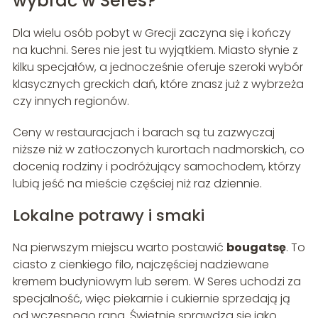
wybrać w Seres?
Dla wielu osób pobyt w Grecji zaczyna się i kończy
na kuchni. Seres nie jest tu wyjątkiem. Miasto słynie z
kilku specjałów, a jednocześnie oferuje szeroki wybór
klasycznych greckich dań, które znasz już z wybrzeża
czy innych regionów.
Ceny w restauracjach i barach są tu zazwyczaj
niższe niż w zatłoczonych kurortach nadmorskich, co
docenią rodziny i podróżujący samochodem, którzy
lubią jeść na mieście częściej niż raz dziennie.
Lokalne potrawy i smaki
Na pierwszym miejscu warto postawić
bougatsę
. To
ciasto z cienkiego filo, najczęściej nadziewane
kremem budyniowym lub serem. W Seres uchodzi za
specjalność, więc piekarnie i cukiernie sprzedają ją
od wczesnego rana. Świetnie sprawdza się jako