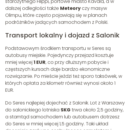
starożytnego Filippi, portowe miasto Kavala, a w
dalszej odległości także
Meteory
czy masyw
Olimpu, które często pojawiają się w planach
podróżników jadących samochodem z Polski.
Transport lokalny i dojazd z Salonik
Podstawowym środkiem transportu w Seres są
autobusy miejskie. Pojedynczy przejazd kosztuje
mniej więcej
1 EUR
, co przy dłuższym pobycie i
częstszych kursach daje bardzo ekonomiczne
rozwiązanie. Po mieście jeździ też sporo taksówek, w
których opłata za kilometr również wynosi około 1
EUR.
Do Seres najlepiej dojechać z Salonik. Lot z Warszawy
do salonickiego lotniska
SKG
trwa około 2,5 godziny,
a stamtąd samochodem lub autobusem dotrzesz
do Seres w mniej więcej 1,5 godziny. Taki układ