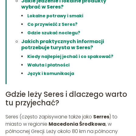
Jakie jedzenie i lokalne produkty
wybrać w Seres?
Lokalne potrawy i smaki
Co przywieźć z Seres?
Gdzie szukać noclegu?
Jakich praktycznych informacji
potrzebuje turysta w Seres?
Kiedy najlepiej jechać i co spakować?
Waluta i płatności
Język i komunikacja
Gdzie leży Seres i dlaczego warto
tu przyjechać?
Seres (często zapisywane także jako
Serres
) to
miasto w regionie
Macedonia Środkowa
, w
północnej Grecji. Leży około 80 km na północny