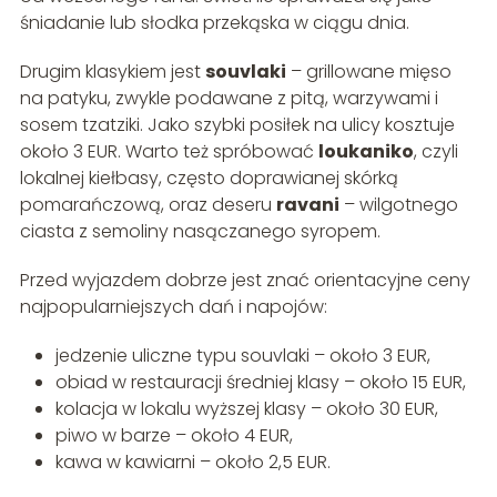
śniadanie lub słodka przekąska w ciągu dnia.
Drugim klasykiem jest
souvlaki
– grillowane mięso
na patyku, zwykle podawane z pitą, warzywami i
sosem tzatziki. Jako szybki posiłek na ulicy kosztuje
około 3 EUR. Warto też spróbować
loukaniko
, czyli
lokalnej kiełbasy, często doprawianej skórką
pomarańczową, oraz deseru
ravani
– wilgotnego
ciasta z semoliny nasączanego syropem.
Przed wyjazdem dobrze jest znać orientacyjne ceny
najpopularniejszych dań i napojów:
jedzenie uliczne typu souvlaki – około 3 EUR,
obiad w restauracji średniej klasy – około 15 EUR,
kolacja w lokalu wyższej klasy – około 30 EUR,
piwo w barze – około 4 EUR,
kawa w kawiarni – około 2,5 EUR.