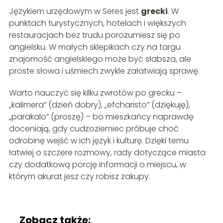
Językiem urzędowym w Seres jest
grecki
. W
punktach turystycznych, hotelach i większych
restauracjach bez trudu porozumiesz się po
angielsku. W małych sklepikach czy na targu
znajomość angielskiego może być słabsza, ale
proste słowa i uśmiech zwykle załatwiają sprawę.
Warto nauczyć się kilku zwrotów po grecku –
„kalimera” (dzień dobry), „efcharisto” (dziękuję),
„parakalo” (proszę) – bo mieszkańcy naprawdę
doceniają, gdy cudzoziemiec próbuje choć
odrobinę wejść w ich język i kulturę. Dzięki temu
łatwiej o szczere rozmowy, rady dotyczące miasta
czy dodatkową porcję informacji o miejscu, w
którym akurat jesz czy robisz zakupy.
Zobacz także: