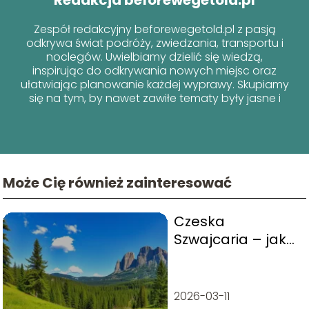
Redakcja beforewegetold.pl
Zespół redakcyjny beforewegetold.pl z pasją
odkrywa świat podróży, zwiedzania, transportu i
noclegów. Uwielbiamy dzielić się wiedzą,
inspirując do odkrywania nowych miejsc oraz
ułatwiając planowanie każdej wyprawy. Skupiamy
się na tym, by nawet zawiłe tematy były jasne i
przyjazne dla każdego podróżnika!
Może Cię również zainteresować
Czeska
Szwajcaria – jak
dojechać i co
warto zobaczyć?
2026-03-11