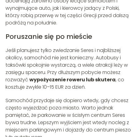
doceniają zarówno osoby lecące samolotem i
wynajmujące auto, jak i kierowcy jadący z Polski,
którzy robią przerwę w tej części Grecji przed dalszą
podróżą na południe.
Poruszanie się po mieście
Jeśli planujesz tylko zwiedzanie Seres i najbliższej
okolicy, samochód nie jest konieczny. Autobusy i
taksówki spokojnie wystarczą, a wiele atrakcji leży w
zasięgu spaceru. Przy dłuższym pobycie możesz
rozważyć
wypożyczenie roweru lub skutera
, co
kosztuje zwykle 10–15 EUR za dzień.
Samochód przydaje się dopiero wtedy, gdy chcesz
często wyjeżdżać poza miasto. Warto jednak
pamiętać, że parkowanie w ścisłym centrum Seres
bywa trudne. Lepszym wyjściem jest wtedy nocleg z
miejscem parkingowym i dojazdy do centrum pieszo