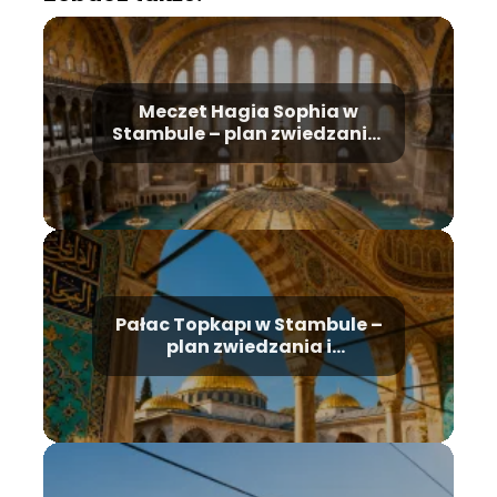
Meczet Hagia Sophia w
Stambule – plan zwiedzania,
historia, bilety
Pałac Topkapı w Stambule –
plan zwiedzania i
najważniejsze atrakcje