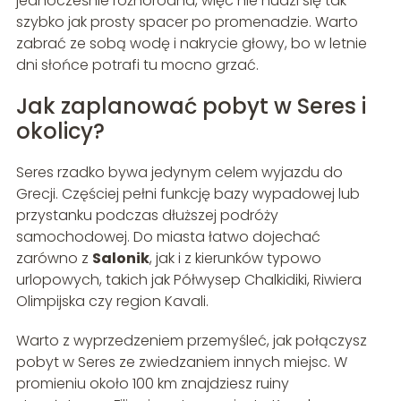
jednocześnie różnorodna, więc nie nudzi się tak
szybko jak prosty spacer po promenadzie. Warto
zabrać ze sobą wodę i nakrycie głowy, bo w letnie
dni słońce potrafi tu mocno grzać.
Jak zaplanować pobyt w Seres i
okolicy?
Seres rzadko bywa jedynym celem wyjazdu do
Grecji. Częściej pełni funkcję bazy wypadowej lub
przystanku podczas dłuższej podróży
samochodowej. Do miasta łatwo dojechać
zarówno z
Salonik
, jak i z kierunków typowo
urlopowych, takich jak Półwysep Chalkidiki, Riwiera
Olimpijska czy region Kavali.
Warto z wyprzedzeniem przemyśleć, jak połączysz
pobyt w Seres ze zwiedzaniem innych miejsc. W
promieniu około 100 km znajdziesz ruiny