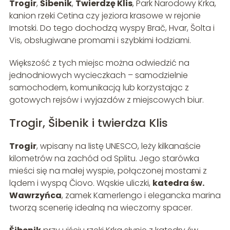
Trogir
,
Šibenik
,
Twierdzę Klis
, Park Narodowy Krka,
kanion rzeki Cetina czy jeziora krasowe w rejonie
Imotski. Do tego dochodzą wyspy Brač, Hvar, Šolta i
Vis, obsługiwane promami i szybkimi łodziami.
Większość z tych miejsc można odwiedzić na
jednodniowych wycieczkach – samodzielnie
samochodem, komunikacją lub korzystając z
gotowych rejsów i wyjazdów z miejscowych biur.
Trogir, Šibenik i twierdza Klis
Trogir
, wpisany na listę UNESCO, leży kilkanaście
kilometrów na zachód od Splitu. Jego starówka
mieści się na małej wyspie, połączonej mostami z
lądem i wyspą Čiovo. Wąskie uliczki,
katedra św.
Wawrzyńca
, zamek Kamerlengo i elegancka marina
tworzą scenerię idealną na wieczorny spacer.