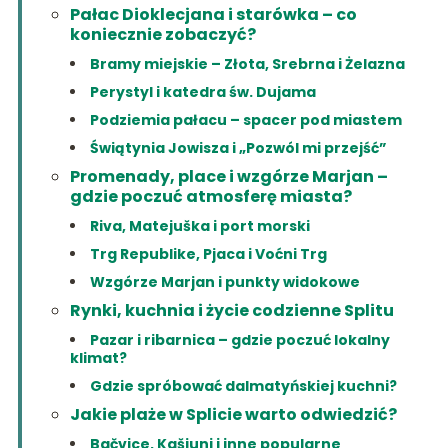
Pałac Dioklecjana i starówka – co
koniecznie zobaczyć?
Bramy miejskie – Złota, Srebrna i Żelazna
Perystyl i katedra św. Dujama
Podziemia pałacu – spacer pod miastem
Świątynia Jowisza i „Pozwól mi przejść”
Promenady, place i wzgórze Marjan –
gdzie poczuć atmosferę miasta?
Riva, Matejuška i port morski
Trg Republike, Pjaca i Voćni Trg
Wzgórze Marjan i punkty widokowe
Rynki, kuchnia i życie codzienne Splitu
Pazar i ribarnica – gdzie poczuć lokalny
klimat?
Gdzie spróbować dalmatyńskiej kuchni?
Jakie plaże w Splicie warto odwiedzić?
Bačvice, Kašjuni i inne popularne