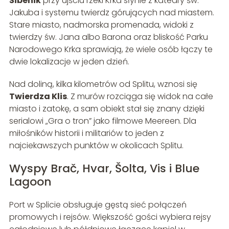
Šibenik
przy ujściu rzeki Krka słynie z katedry św.
Jakuba i systemu twierdz górujących nad miastem.
Stare miasto, nadmorska promenada, widoki z
twierdzy św. Jana albo Barona oraz bliskość Parku
Narodowego Krka sprawiają, że wiele osób łączy te
dwie lokalizacje w jeden dzień.
Nad doliną, kilka kilometrów od Splitu, wznosi się
Twierdza Klis
. Z murów rozciąga się widok na całe
miasto i zatokę, a sam obiekt stał się znany dzięki
serialowi „Gra o tron” jako filmowe Meereen. Dla
miłośników historii i militariów to jeden z
najciekawszych punktów w okolicach Splitu.
Wyspy Brač, Hvar, Šolta, Vis i Blue
Lagoon
Port w Splicie obsługuje gęstą sieć połączeń
promowych i rejsów. Większość gości wybiera rejsy