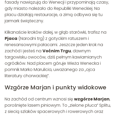
fasady nawiązują do Wenecji i przypominają czasy,
gdy miasto należało do Republiki Weneckiej. Na
placu działają restauracje, a zimą odbywa się tu
jarmark świąteczny.
Kilkanaście kroków dalej, w głąb starówki, trafisz na
Pjaca
(Narodni trg) z gotyckim ratuszem i
renesansowymi pałacami. Jeszcze jeden krok na
zachód i jesteś na
Voćnim Trgu
, dawnym
targowisku owoców, dziś pełnym kawiarnianych
ogródków. Nad placem góruje Wieża Wenecka i
pomnik Marko Marulicia, uważanego za „ojca
literatury chorwackiej”.
Wzgórze Marjan i punkty widokowe
Na zachód od centrum wznosi się
wzgórze Marjan
,
porośnięte lasem piniowym. To „zielone płuca” Splitu,
z siecią szlaków spacerowych i rowerowych oraz