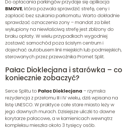
Do opłacania parkingów przydaje się aplikacja
BMOVE
, która pozwala sprawdzić strefę, ceny i
zapłacić bez szukania parkomatu. Warto dokładnie
sprawdzać oznaczenia zony – mandat za bilet
wykupiony na niewłaściwą strefę jest zbliżony do
braku opłaty. W wielu przypadkach wygodniej
zostawić samochód poza ścisłym centrum i
dojechać autobusem linii miejskich lub podmiejskich,
sterowanych przez przewoźnika Promet Split.
Pałac Dioklecjana i starówka – co
koniecznie zobaczyć?
Serce Splitu to
Pałac Dioklecjana
– rzymska
rezydencja z przełomu III i IV wieku, dziś wpisana na
listę UNESCO. W praktyce całe stare miasto leży w
jego dawnych murach. Dzisiejsze uliczki to dawne
korytarze pałacowe, a w kamienicach wewnątrz
kompleksu mieszka około 3 tysięcy osób.