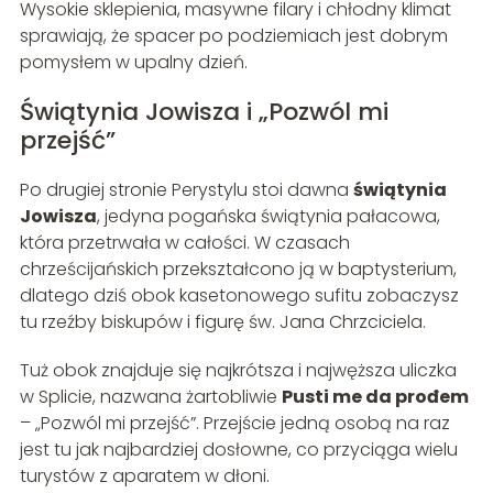
Wysokie sklepienia, masywne filary i chłodny klimat
sprawiają, że spacer po podziemiach jest dobrym
pomysłem w upalny dzień.
Świątynia Jowisza i „Pozwól mi
przejść”
Po drugiej stronie Perystylu stoi dawna
świątynia
Jowisza
, jedyna pogańska świątynia pałacowa,
która przetrwała w całości. W czasach
chrześcijańskich przekształcono ją w baptysterium,
dlatego dziś obok kasetonowego sufitu zobaczysz
tu rzeźby biskupów i figurę św. Jana Chrzciciela.
Tuż obok znajduje się najkrótsza i najwęższa uliczka
w Splicie, nazwana żartobliwie
Pusti me da prođem
– „Pozwól mi przejść”. Przejście jedną osobą na raz
jest tu jak najbardziej dosłowne, co przyciąga wielu
turystów z aparatem w dłoni.