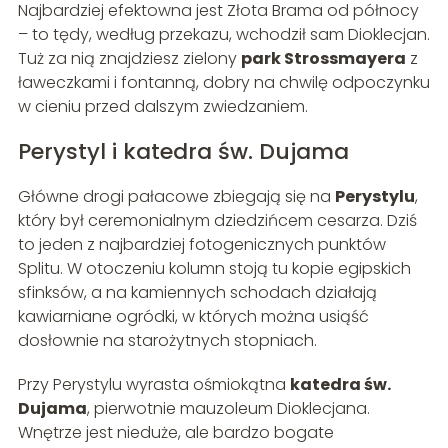
Najbardziej efektowna jest Złota Brama od północy
– to tędy, według przekazu, wchodził sam Dioklecjan.
Tuż za nią znajdziesz zielony
park Strossmayera
z
ławeczkami i fontanną, dobry na chwilę odpoczynku
w cieniu przed dalszym zwiedzaniem.
Perystyl i katedra św. Dujama
Główne drogi pałacowe zbiegają się na
Perystylu
,
który był ceremonialnym dziedzińcem cesarza. Dziś
to jeden z najbardziej fotogenicznych punktów
Splitu. W otoczeniu kolumn stoją tu kopie egipskich
sfinksów, a na kamiennych schodach działają
kawiarniane ogródki, w których można usiąść
dosłownie na starożytnych stopniach.
Przy Perystylu wyrasta ośmiokątna
katedra św.
Dujama
, pierwotnie mauzoleum Dioklecjana.
Wnętrze jest nieduże, ale bardzo bogate