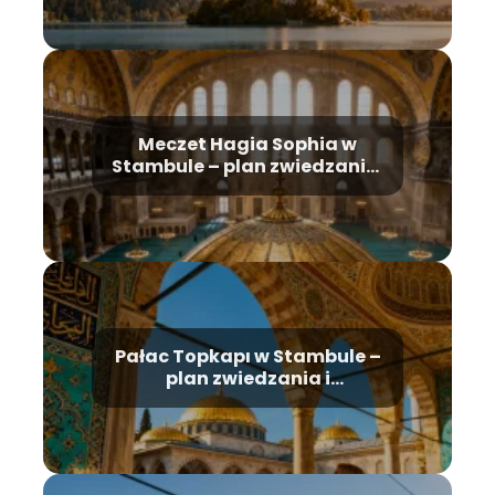
Meczet Hagia Sophia w
Stambule – plan zwiedzania,
historia, bilety
Pałac Topkapı w Stambule –
plan zwiedzania i
najważniejsze atrakcje