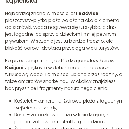
kąpieliska
Najbardziej znana w mieście jest
Bačvice
–
piaszczysto‑płytka plaża położona około kilometra
od starówki. Woda nagrzewa się tu szybko, a dno
jest łagodne, co sprzyja dzieciom i mniej pewnym
pływakom. W sezonie jest tu bardzo tłoczno, ale
bliskość barów i deptaka przyciąga wielu turystów.
Po przeciwnej stronie, u stóp Marjanu, leży żwirowa
Kašjuni
z pięknym widokiem na zielone zbocza i
turkusową wodę. To miejsce lubiane przez rodziny, a
także amatorów snorkelingu. W okolicy znajdziesz
bar, prysznice i fragmenty naturalnego cienia.
Kaštelet – kameralna, żwirowa plaża z łagodnym
wejściem do wody,
Bene – zatoczkowa plaża w lesie Marjan, z
placem zabaw i infrastrukturą dla dzieci,
Žnjan – szeroka, zmodernizowana plaża z długą