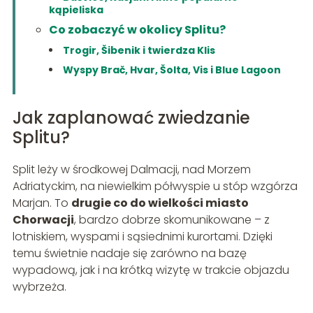
kąpieliska
Co zobaczyć w okolicy Splitu?
Trogir, Šibenik i twierdza Klis
Wyspy Brač, Hvar, Šolta, Vis i Blue Lagoon
Jak zaplanować zwiedzanie
Splitu?
Split leży w środkowej Dalmacji, nad Morzem
Adriatyckim, na niewielkim półwyspie u stóp wzgórza
Marjan. To
drugie co do wielkości miasto
Chorwacji
, bardzo dobrze skomunikowane – z
lotniskiem, wyspami i sąsiednimi kurortami. Dzięki
temu świetnie nadaje się zarówno na bazę
wypadową, jak i na krótką wizytę w trakcie objazdu
wybrzeża.