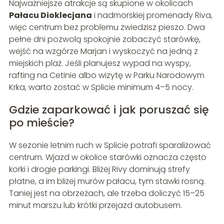
Najważniejsze atrakcje są skupione w okolicach
Pałacu Dioklecjana
i nadmorskiej promenady Riva,
więc centrum bez problemu zwiedzisz pieszo. Dwa
pełne dni pozwolą spokojnie zobaczyć starówkę,
wejść na wzgórze Marjan i wyskoczyć na jedną z
miejskich plaż. Jeśli planujesz wypad na wyspy,
rafting na Cetinie albo wizytę w Parku Narodowym
Krka, warto zostać w Splicie minimum 4–5 nocy.
Gdzie zaparkować i jak poruszać się
po mieście?
W sezonie letnim ruch w Splicie potrafi sparaliżować
centrum. Wjazd w okolice starówki oznacza często
korki i drogie parkingi. Bliżej Rivy dominują strefy
płatne, a im bliżej murów pałacu, tym stawki rosną.
Taniej jest na obrzeżach, ale trzeba doliczyć 15–25
minut marszu lub krótki przejazd autobusem.