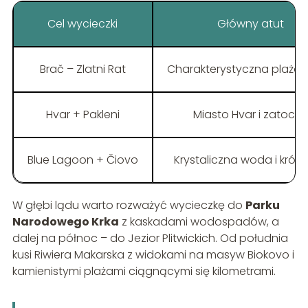
Cel wycieczki
Główny atut
Brač – Zlatni Rat
Charakterystyczna plaża‑
Hvar + Pakleni
Miasto Hvar i zatoczki
Blue Lagoon + Čiovo
Krystaliczna woda i krótki 
W głębi lądu warto rozważyć wycieczkę do
Parku
Narodowego Krka
z kaskadami wodospadów, a
dalej na północ – do Jezior Plitwickich. Od południa
kusi Riwiera Makarska z widokami na masyw Biokovo i
kamienistymi plażami ciągnącymi się kilometrami.