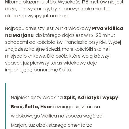
kilkoma plażami u stóp. Wysokość 178 metrów nie jest
duża, ale wystarczy, by zobaczyć całe miasto i
okoliczne wyspy jak na dłoni.
Najpopularniejszy jest punkt widokowy
Prva Vidilica
na Marjanu
, do którego dojdziesz w 15–20 minut
schodami od kościoła św. Franciszka przy Rivi. Wyżej
znajdziesz kolejne ścieżki, małe kościółki skalne i
miejsca piknikowe. Dla osób, które wolą krótszy
spacer, już pierwszy taras widokowy daje
imponującą panoramę Splitu.
Najpiękniejszy widok na
Split, Adriatyk i wyspy
Brač, Šolta, Hvar
rozciąga się z tarasu
widokowego Vidilica na zboczu wzgórza
Marjan, tuż obok starego cmentarza