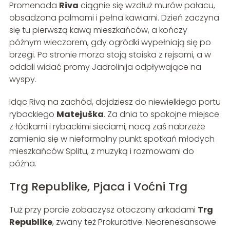
Promenada
Riva
ciągnie się wzdłuż murów pałacu,
obsadzona palmami i pełna kawiarni. Dzień zaczyna
się tu pierwszą kawą mieszkańców, a kończy
późnym wieczorem, gdy ogródki wypełniają się po
brzegi. Po stronie morza stoją stoiska z rejsami, a w
oddali widać promy Jadrolinija odpływające na
wyspy.
Idąc Rivą na zachód, dojdziesz do niewielkiego portu
rybackiego
Matejuška
. Za dnia to spokojne miejsce
z łódkami i rybackimi sieciami, nocą zaś nabrzeże
zamienia się w nieformalny punkt spotkań młodych
mieszkańców Splitu, z muzyką i rozmowami do
późna.
Trg Republike, Pjaca i Voćni Trg
Tuż przy porcie zobaczysz otoczony arkadami
Trg
Republike
, zwany też Prokurative. Neorenesansowe