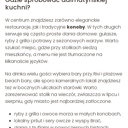
kuchni?
W centrum znajdziesz zarówno eleganckie
restauracje, jak i tradycyjne
konoby
. W tych drugich
serwuje się często proste dania domowe: gulasze,
ryby z grilla i potrawy z sezonowych warzyw. Warto
szukać miejsc, gdzie przy stolikach siedzą
mieszkańcy, a menu nie jest tłumaczone na
kilkanaście języków.
Na drinka wielu gości wybiera bary przy Rivi i plażowe
beach bary, ale sporo kameralnych lokali znajdziesz
też w bocznych uliczkach starówki. Warto
zarezerwować stolik na wieczór, zwłaszcza w lipcu i
sierpniu, gdy miasto jest najbardziej zatłoczone.
ryby z grilla i owoce morza w małych konobach,
lokalny pršut i sery owcze z wyspy Brač,
dania z truflami w nowoczesnych bistrach,