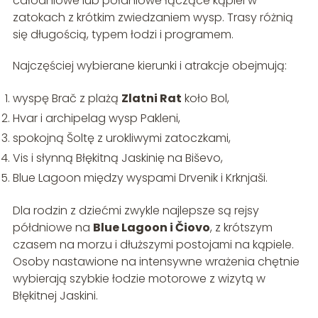
całodniowe lub półdniowe łączące kąpiel w
zatokach z krótkim zwiedzaniem wysp. Trasy różnią
się długością, typem łodzi i programem.
Najczęściej wybierane kierunki i atrakcje obejmują:
wyspę Brač z plażą
Zlatni Rat
koło Bol,
Hvar i archipelag wysp Pakleni,
spokojną Šoltę z urokliwymi zatoczkami,
Vis i słynną Błękitną Jaskinię na Biševo,
Blue Lagoon między wyspami Drvenik i Krknjaši.
Dla rodzin z dziećmi zwykle najlepsze są rejsy
półdniowe na
Blue Lagoon i Čiovo
, z krótszym
czasem na morzu i dłuższymi postojami na kąpiele.
Osoby nastawione na intensywne wrażenia chętnie
wybierają szybkie łodzie motorowe z wizytą w
Błękitnej Jaskini.