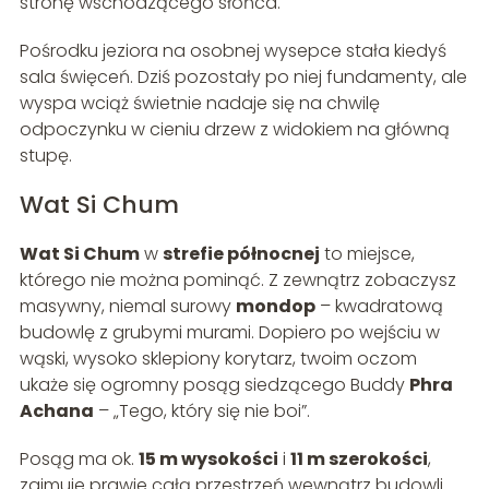
stronę wschodzącego słońca.
Pośrodku jeziora na osobnej wysepce stała kiedyś
sala święceń. Dziś pozostały po niej fundamenty, ale
wyspa wciąż świetnie nadaje się na chwilę
odpoczynku w cieniu drzew z widokiem na główną
stupę.
Wat Si Chum
Wat Si Chum
w
strefie północnej
to miejsce,
którego nie można pominąć. Z zewnątrz zobaczysz
masywny, niemal surowy
mondop
– kwadratową
budowlę z grubymi murami. Dopiero po wejściu w
wąski, wysoko sklepiony korytarz, twoim oczom
ukaże się ogromny posąg siedzącego Buddy
Phra
Achana
– „Tego, który się nie boi”.
Posąg ma ok.
15 m wysokości
i
11 m szerokości
,
zajmuje prawie całą przestrzeń wewnątrz budowli.