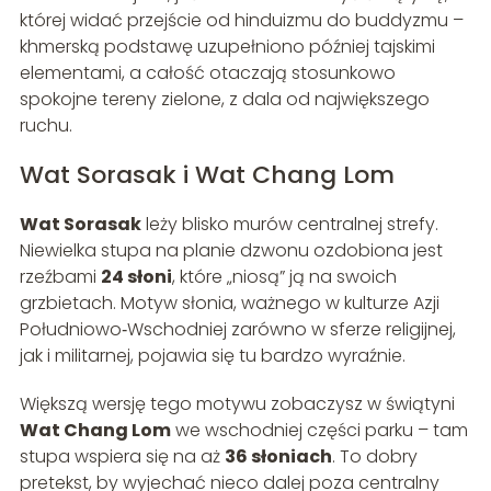
której widać przejście od hinduizmu do buddyzmu –
khmerską podstawę uzupełniono później tajskimi
elementami, a całość otaczają stosunkowo
spokojne tereny zielone, z dala od największego
ruchu.
Wat Sorasak i Wat Chang Lom
Wat Sorasak
leży blisko murów centralnej strefy.
Niewielka stupa na planie dzwonu ozdobiona jest
rzeźbami
24 słoni
, które „niosą” ją na swoich
grzbietach. Motyw słonia, ważnego w kulturze Azji
Południowo‑Wschodniej zarówno w sferze religijnej,
jak i militarnej, pojawia się tu bardzo wyraźnie.
Większą wersję tego motywu zobaczysz w świątyni
Wat Chang Lom
we wschodniej części parku – tam
stupa wspiera się na aż
36 słoniach
. To dobry
pretekst, by wyjechać nieco dalej poza centralny