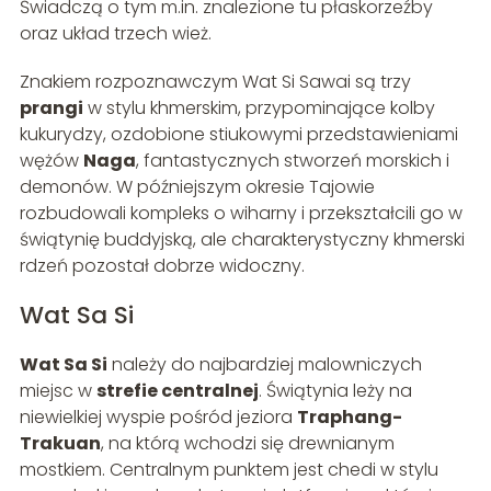
Świadczą o tym m.in. znalezione tu płaskorzeźby
oraz układ trzech wież.
Znakiem rozpoznawczym Wat Si Sawai są trzy
prangi
w stylu khmerskim, przypominające kolby
kukurydzy, ozdobione stiukowymi przedstawieniami
wężów
Naga
, fantastycznych stworzeń morskich i
demonów. W późniejszym okresie Tajowie
rozbudowali kompleks o wiharny i przekształcili go w
świątynię buddyjską, ale charakterystyczny khmerski
rdzeń pozostał dobrze widoczny.
Wat Sa Si
Wat Sa Si
należy do najbardziej malowniczych
miejsc w
strefie centralnej
. Świątynia leży na
niewielkiej wyspie pośród jeziora
Traphang-
Trakuan
, na którą wchodzi się drewnianym
mostkiem. Centralnym punktem jest chedi w stylu