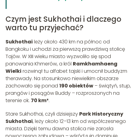
Czym jest Sukhothai i dlaczego
warto tu przyjechać?
Sukhothai
leży około 430 km na północ od
Bangkoku i uchodzi za pierwszą prawdziwą stolicę
Tajów. W XIII wieku miasto wyzwoliło się spod
panowania Khmerów, a król
Ramkhamhaeng
Wielki
rozwinął tu alfabet tajski i umocnił buddyzm
therawady. Na stosunkowo niewielkim obszarze
zachowało się ponad
190 obiektów
– świątyń, stup,
prangów i posągów Buddy – rozproszonych na
terenie ok.
70 km²
.
Stare Sukhothai, czyli dzisiejszy
Park Historyczny
Sukhothai
, leży około 12–13 km od współczesnego
miasta. Dzięki temu dawna stolica nie zarosła
nowoczesną zabudową – wśród ruin dominuje