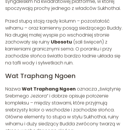
syngaleskim na kwadratowej platformie, w której
spoczywają prochy jednego z władców Sukhothai.
Przed stupą stoją rzędy kolumn – pozostałość
wiharnu – oraz kamienny posąg siedzącego Buddy.
Na drugiej małej wyspie po wschodniej stronie
zachowały się ruiny
Ubosotu
(sali święceń) z
kamieniami granicznymi sema. O poranku i przy
zachodzie słońca światło bardzo ładnie układa się
na tafli wody i sylwetkach ruin.
Wat Traphang Ngoen
Nazwa
Wat Traphang Ngoen
oznacza „świątynię
Srebrnego Jeziora” i dobrze opisuje położenie
kompleksu – między stawami, które przyjmują
srebrzysty kolor o wschodzie i zachodzie słońca.
Główne elementy to stupa w stylu Sukhothai, ruiny
wiharnu i duży siedzący Budda zwrócony twarzą w