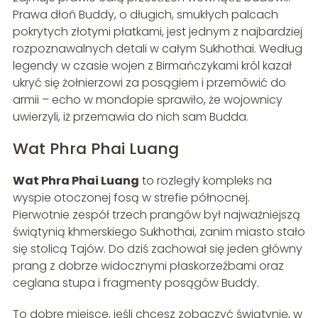
Prawa dłoń Buddy, o długich, smukłych palcach
pokrytych złotymi płatkami, jest jednym z najbardziej
rozpoznawalnych detali w całym Sukhothai. Według
legendy w czasie wojen z Birmańczykami król kazał
ukryć się żołnierzowi za posągiem i przemówić do
armii – echo w mondopie sprawiło, że wojownicy
uwierzyli, iż przemawia do nich sam Budda.
Wat Phra Phai Luang
Wat Phra Phai Luang
to rozległy kompleks na
wyspie otoczonej fosą w strefie północnej.
Pierwotnie zespół trzech prangów był najważniejszą
świątynią khmerskiego Sukhothai, zanim miasto stało
się stolicą Tajów. Do dziś zachował się jeden główny
prang z dobrze widocznymi płaskorzeźbami oraz
ceglana stupa i fragmenty posągów Buddy.
To dobre miejsce, jeśli chcesz zobaczyć świątynię, w