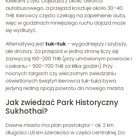
ławkami z tyłu. Odjeżdża z okolic dworca
autobusowego, a przejazd kosztuje około 30–40
THB. Kierowcy często czekają na zapełnienie auta,
więc w godzinach mniejszego ruchu dojazd może
się wydłużyć.
Alternatywą jest
tuk-tuk
– wygodniejszy i szybszy,
ale droższy. Za przejazd w jedną stronę liczy się
zazwyczaj 150–200 THB (przy umówionym powrocie i
czekaniu – 500–700 THB za kilka godzin). Przy
nocnych targach czy wieczornym zwiedzaniu
oświetlonych świątyń kierowca tuk-tuka bywa
jedyną realną opcją powrotu do nowego miasta.
Jak zwiedzać Park Historyczny
Sukhothai?
Dawne miasto ma plan prostokąta – ok. 2 km
długości i 1,6 km szerokości w części centralnej. Do