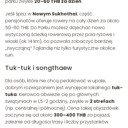
parku zwykle
20–60 THB za dzień
.
Jeśli śpisz w
Nowym Sukhothai
, część
pensjonatów oferuje rowery na cały dzień za około
50–60 THB. Do Parku możesz dojechać nowo
wytyczoną ścieżką rowerową przez pola ryżowe i
wioski (ok. 14 km), co pozwala zobaczyć bardziej
„zwyczajną” Tajlandię niż tylko turystyczne okolice
ruin.
Tuk-tuk i songthaew
Dla osób, które nie chcą pedałować w upale,
dobrym rozwiązaniem jest wynajęcie lokalnego
tuk-
tuka
. Kierowca obwiezie cię po głównych
świątyniach w 1,5–2 godziny, zwykle w
2 strefach
(np. centralnej i północnej). Cena takiej objazdówki
zaczyna się od około
300–400 THB
za pojazd,
zależnie od długości trasy i liczby przystanków.