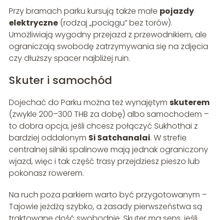
Przy bramach parku kursują także małe
pojazdy
elektryczne
(rodzaj „pociągu” bez torów).
Umożliwiają wygodny przejazd z przewodnikiem, ale
ograniczają swobodę zatrzymywania się na zdjęcia
czy dłuższy spacer najbliżej ruin.
Skuter i samochód
Dojechać do Parku można też wynajętym
skuterem
(zwykle 200–300 THB za dobę) albo samochodem –
to dobra opcja, jeśli chcesz połączyć Sukhothai z
bardziej oddalonym
Si Satchanalai
. W strefie
centralnej silniki spalinowe mają jednak ograniczony
wjazd, więc i tak część trasy przejdziesz pieszo lub
pokonasz rowerem.
Na ruch poza parkiem warto być przygotowanym –
Tajowie jeżdżą szybko, a zasady pierwszeństwa są
traktowane dość swobodnie. Skuter ma sens, jeśli