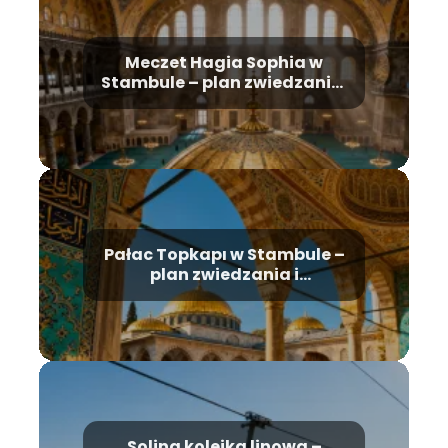
Meczet Hagia Sophia w
Stambule – plan zwiedzania,
historia, bilety
Pałac Topkapı w Stambule –
plan zwiedzania i
najważniejsze atrakcje
Solina kolejka linowa –