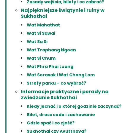
Zasady wejścia, bilety i co zabrać?
Najpiękniejsze świątynie i ruiny w
Sukhothai
Wat Mahathat
Wat Si Sawai
Wat Sa Si
Wat Traphang Ngoen
Wat Si Chum
Wat Phra Phai Luang
Wat Sorasak i Wat Chang Lom
Strefy parku – co wybrać?
Informacje praktyczne i porady na
zwiedzanie Sukhothai
Kiedy jechać i o której godzinie zaczynać?
Bilet, dress code i zachowanie
Gdzie spać i co zjeść?
Sukhothai czy Ayutthaya?