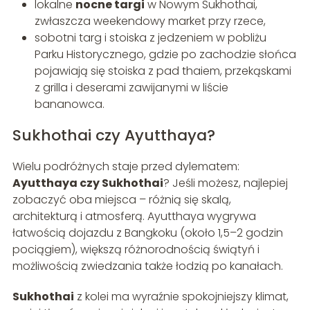
lokalne
nocne targi
w Nowym Sukhothai,
zwłaszcza weekendowy market przy rzece,
sobotni targ i stoiska z jedzeniem w pobliżu
Parku Historycznego, gdzie po zachodzie słońca
pojawiają się stoiska z pad thaiem, przekąskami
z grilla i deserami zawijanymi w liście
bananowca.
Sukhothai czy Ayutthaya?
Wielu podróżnych staje przed dylematem:
Ayutthaya czy Sukhothai
? Jeśli możesz, najlepiej
zobaczyć oba miejsca – różnią się skalą,
architekturą i atmosferą. Ayutthaya wygrywa
łatwością dojazdu z Bangkoku (około 1,5–2 godzin
pociągiem), większą różnorodnością świątyń i
możliwością zwiedzania także łodzią po kanałach.
Sukhothai
z kolei ma wyraźnie spokojniejszy klimat,