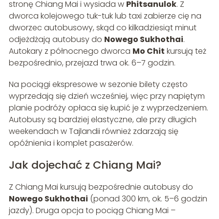
stronę Chiang Mai i wysiada w
Phitsanulok
. Z
dworca kolejowego tuk-tuk lub taxi zabierze cię na
dworzec autobusowy, skąd co kilkadziesiąt minut
odjeżdżają autobusy do
Nowego Sukhothai
.
Autokary z północnego dworca
Mo Chit
kursują też
bezpośrednio, przejazd trwa ok. 6–7 godzin.
Na pociągi ekspresowe w sezonie bilety często
wyprzedają się dzień wcześniej, więc przy napiętym
planie podróży opłaca się kupić je z wyprzedzeniem.
Autobusy są bardziej elastyczne, ale przy długich
weekendach w Tajlandii również zdarzają się
opóźnienia i komplet pasażerów.
Jak dojechać z Chiang Mai?
Z Chiang Mai kursują bezpośrednie autobusy do
Nowego Sukhothai
(ponad 300 km, ok. 5–6 godzin
jazdy). Druga opcja to pociąg Chiang Mai –