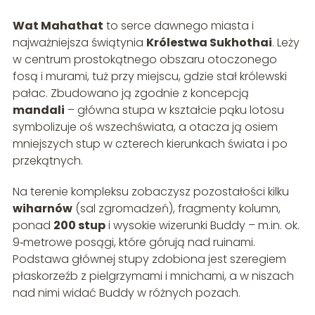
Wat Mahathat
to serce dawnego miasta i
najważniejsza świątynia
Królestwa Sukhothai
. Leży
w centrum prostokątnego obszaru otoczonego
fosą i murami, tuż przy miejscu, gdzie stał królewski
pałac. Zbudowano ją zgodnie z koncepcją
mandali
– główna stupa w kształcie pąku lotosu
symbolizuje oś wszechświata, a otacza ją osiem
mniejszych stup w czterech kierunkach świata i po
przekątnych.
Na terenie kompleksu zobaczysz pozostałości kilku
wiharnów
(sal zgromadzeń), fragmenty kolumn,
ponad
200 stup
i wysokie wizerunki Buddy – m.in. ok.
9‑metrowe posągi, które górują nad ruinami.
Podstawa głównej stupy zdobiona jest szeregiem
płaskorzeźb z pielgrzymami i mnichami, a w niszach
nad nimi widać Buddy w różnych pozach.