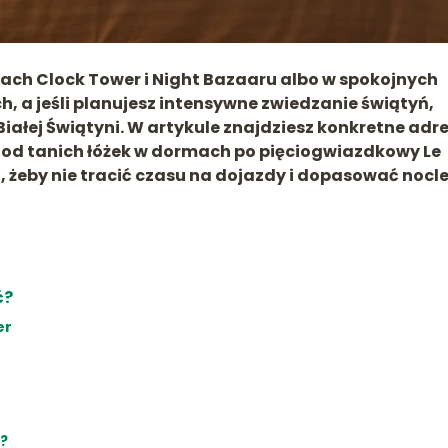
cach
Clock Tower i Night Bazaaru
albo w spokojnych
h, a jeśli planujesz intensywne zwiedzanie świątyń,
Białej Świątyni
. W artykule znajdziesz konkretne adr
 – od tanich łóżek w dormach po pięciogwiazdkowy Le
ć, żeby nie tracić czasu na dojazdy i dopasować nocl
ć?
er
i?