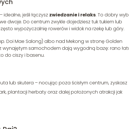
wych
 idealne, jeśli łączysz
zwiedzanie i relaks
. To dobry wyb
we dwoje. Do centrum zwykle dojedziesz tuk tukiem lub
zęsto wypożyczalnię rowerów i widok na rzekę lub góry.
np. Doi Mae Salong) albo nad Mekong w stronę Golden
niu z wynajętym samochodem dają wygodną bazę: rano ła
 do ciszy i basenu.
uta lub skutera – nocując poza ścisłym centrum, zyskasz
rk, plantacji herbaty oraz dalej położonych atrakcji jak