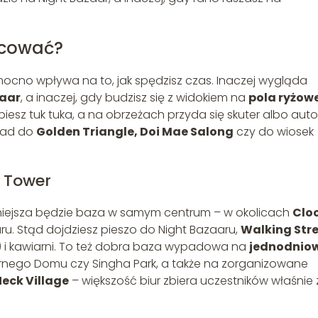
nocować?
y mocno wpływa na to, jak spędzisz czas. Inaczej wygląda
zaar
, a inaczej, gdy budzisz się z widokiem na
pola ryżow
esz tuk tuka, a na obrzeżach przyda się skuter albo auto
ypad do
Golden Triangle, Doi Mae Salong
czy do wiosek
k Tower
zniejsza będzie baza w samym centrum – w okolicach
Clo
u. Stąd dojdziesz pieszo do Night Bazaaru,
Walking Str
) i kawiarni. To też dobra baza wypadowa na
jednodnio
 Czarnego Domu czy Singha Park, a także na zorganizowane
Neck Village
– większość biur zbiera uczestników właśnie z