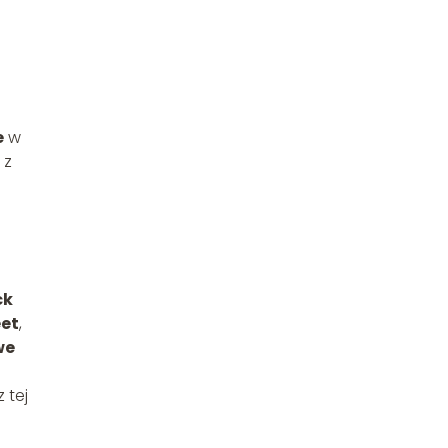
e
w
 z
ck
eet
,
we
 tej