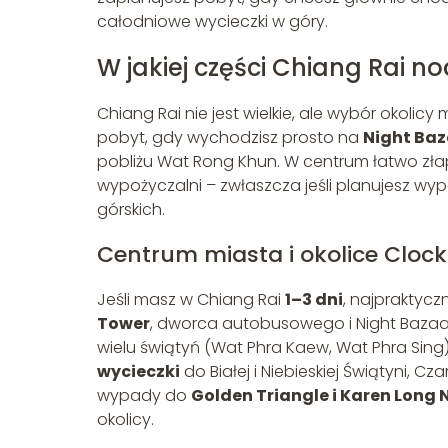
całodniowe wycieczki w góry.
W jakiej części Chiang Rai 
Chiang Rai nie jest wielkie, ale wybór okolic
pobyt, gdy wychodzisz prosto na
Night Ba
pobliżu Wat Rong Khun. W centrum łatwo złapi
wypożyczalni – zwłaszcza jeśli planujesz w
górskich.
Centrum miasta i okolice Cloc
Jeśli masz w Chiang Rai
1–3 dni
, najpraktyc
Tower
, dworca autobusowego i Night Bazaar
wielu świątyń (Wat Phra Kaew, Wat Phra Sing
wycieczki
do Białej i Niebieskiej Świątyni,
wypady do
Golden Triangle i Karen Long 
okolicy.