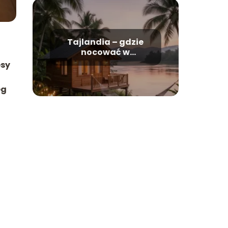
Tajlandia – gdzie
nocować w
Kanchanaburi?
esy
eg