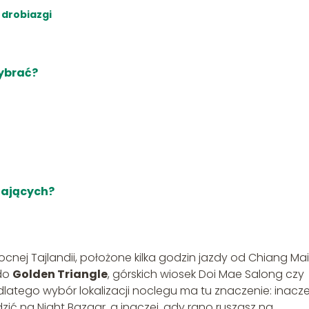
 drobiazgi
wybrać?
gających?
cnej Tajlandii, położone kilka godzin jazdy od Chiang Mai
 do
Golden Triangle
, górskich wiosek Doi Mae Salong czy
 dlatego wybór lokalizacji noclegu ma tu znaczenie: inacze
ić na Night Bazaar, a inaczej, gdy rano ruszasz na