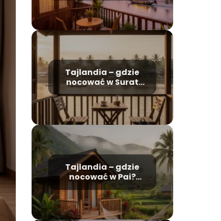
Tajlandia – gdzie
nocować w Surat
Thani?
Tajlandia – gdzie
nocować w Pai?
Najlepsze miejsca i
ceny