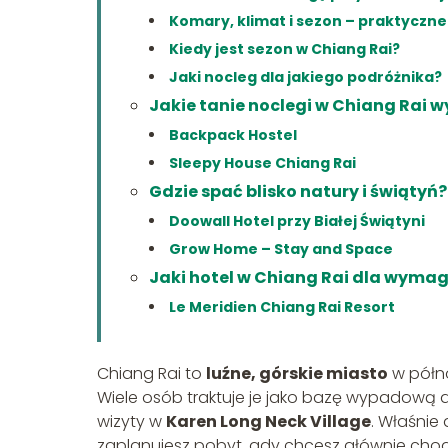
Komary, klimat i sezon – praktyczne
Kiedy jest sezon w Chiang Rai?
Jaki nocleg dla jakiego podróżnika?
Jakie tanie noclegi w Chiang Rai 
Backpack Hostel
Sleepy House Chiang Rai
Gdzie spać blisko natury i świątyń?
Doowall Hotel przy Białej Świątyni
Grow Home – Stay and Space
Jaki hotel w Chiang Rai dla wyma
Le Meridien Chiang Rai Resort
Chiang Rai to
luźne, górskie miasto
w półno
Wiele osób traktuje je jako bazę wypadową
wizyty w
Karen Long Neck Village
. Właśnie
zaplanujesz pobyt, gdy chcesz głównie chodz