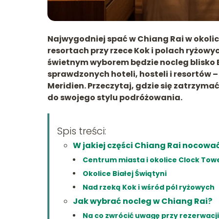
Najwygodniej spać w Chiang Rai w okoli
resortach przy rzece Kok i polach ryżowyc
świetnym wyborem będzie nocleg blisko
sprawdzonych hoteli, hosteli i resortów
Meridien. Przeczytaj, gdzie się zatrzyma
do swojego stylu podróżowania.
Spis treści:
W jakiej części Chiang Rai nocowa
Centrum miasta i okolice Clock Tow
Okolice Białej Świątyni
Nad rzeką Kok i wśród pól ryżowych
Jak wybrać nocleg w Chiang Rai?
Na co zwrócić uwagę przy rezerwacj