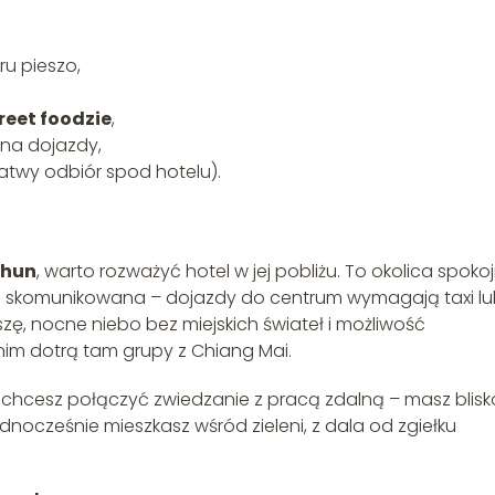
u pieszo,
reet foodzie
,
 na dojazdy,
łatwy odbiór spod hotelu).
Khun
, warto rozważyć hotel w jej pobliżu. To okolica spoko
abo skomunikowana – dojazdy do centrum wymagają taxi l
zę, nocne niebo bez miejskich świateł i możliwość
nim dotrą tam grupy z Chiang Mai.
eśli chcesz połączyć zwiedzanie z pracą zdalną – masz blisk
jednocześnie mieszkasz wśród zieleni, z dala od zgiełku