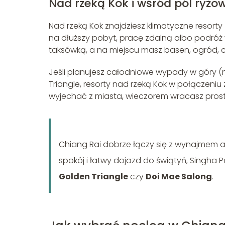
Nad rzeką Kok i wśród pól ryżo
Nad rzeką Kok znajdziesz klimatyczne resorty –
na dłuższy pobyt, pracę zdalną albo podróż 
taksówką, a na miejscu masz basen, ogród, c
Jeśli planujesz całodniowe wypady w góry (
Triangle, resorty nad rzeką Kok w połącze
wyjechać z miasta, wieczorem wracasz prosto
Chiang Rai dobrze łączy się z wynajmem a
spokój i łatwy dojazd do świątyń, Singha Pa
Golden Triangle
czy
Doi Mae Salong
.