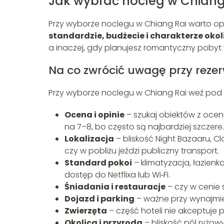
Jak wybrać nocleg w Chiang
Przy wyborze noclegu w Chiang Rai warto oprz
standardzie, budżecie i charakterze okol
a inaczej, gdy planujesz romantyczny pobyt
Na co zwrócić uwagę przy rezer
Przy wyborze noclegu w Chiang Rai weź pod
Ocena i opinie
– szukaj obiektów z oceną 
na 7–8, bo często są najbardziej szczere.
Lokalizacja
– bliskość Night Bazaaru, Clo
czy w pobliżu jeździ publiczny transport.
Standard pokoi
– klimatyzacja, łazienka
dostęp do Netflixa lub Wi‑Fi.
Śniadania i restauracje
– czy w cenie s
Dojazd i parking
– ważne przy wynajmie
Zwierzęta
– część hoteli nie akceptuje p
Okolica i przyroda
– bliskość pól ryżowy