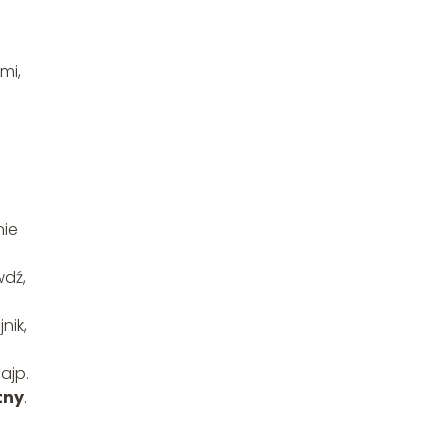
mi,
nie
wdź,
nik,
ajp.
tny
.