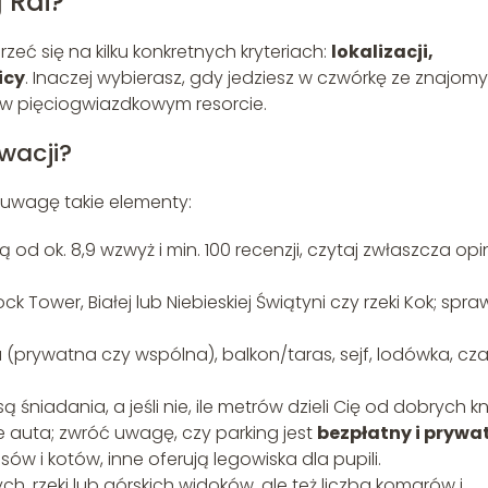
 Rai?
eć się na kilku konkretnych kryteriach:
lokalizacji,
icy
. Inaczej wybierasz, gdy jedziesz w czwórkę ze znajomy
 w pięciogwiazdkowym resorcie.
wacji?
 uwagę takie elementy:
od ok. 8,9 wzwyż i min. 100 recenzji, czytaj zwłaszcza opi
ck Tower, Białej lub Niebieskiej Świątyni czy rzeki Kok; spra
 (prywatna czy wspólna), balkon/taras, sejf, lodówka, czaj
ą śniadania, a jeśli nie, ile metrów dzieli Cię od dobrych kn
 auta; zwróć uwagę, czy parking jest
bezpłatny i prywa
sów i kotów, inne oferują legowiska dla pupili.
ch, rzeki lub górskich widoków, ale też liczba komarów i