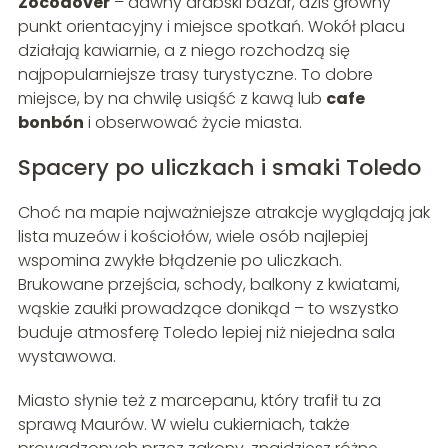
Zocodover
– dawny arabski bazar, dziś główny
punkt orientacyjny i miejsce spotkań. Wokół placu
działają kawiarnie, a z niego rozchodzą się
najpopularniejsze trasy turystyczne. To dobre
miejsce, by na chwilę usiąść z kawą lub
cafe
bonbón
i obserwować życie miasta.
Spacery po uliczkach i smaki Toledo
Choć na mapie najważniejsze atrakcje wyglądają jak
lista muzeów i kościołów, wiele osób najlepiej
wspomina zwykłe błądzenie po uliczkach.
Brukowane przejścia, schody, balkony z kwiatami,
wąskie zaułki prowadzące donikąd – to wszystko
buduje atmosferę Toledo lepiej niż niejedna sala
wystawowa.
Miasto słynie też z marcepanu, który trafił tu za
sprawą Maurów. W wielu cukierniach, także