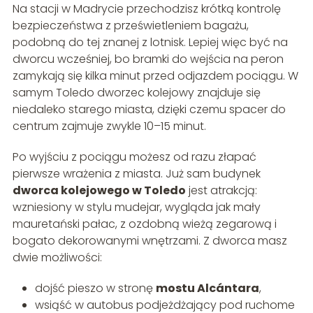
Na stacji w Madrycie przechodzisz krótką kontrolę
bezpieczeństwa z prześwietleniem bagażu,
podobną do tej znanej z lotnisk. Lepiej więc być na
dworcu wcześniej, bo bramki do wejścia na peron
zamykają się kilka minut przed odjazdem pociągu. W
samym Toledo dworzec kolejowy znajduje się
niedaleko starego miasta, dzięki czemu spacer do
centrum zajmuje zwykle 10–15 minut.
Po wyjściu z pociągu możesz od razu złapać
pierwsze wrażenia z miasta. Już sam budynek
dworca kolejowego w Toledo
jest atrakcją:
wzniesiony w stylu mudejar, wygląda jak mały
mauretański pałac, z ozdobną wieżą zegarową i
bogato dekorowanymi wnętrzami. Z dworca masz
dwie możliwości:
dojść pieszo w stronę
mostu Alcántara
,
wsiąść w autobus podjeżdżający pod ruchome