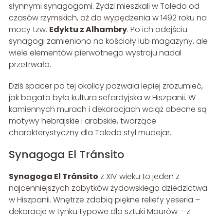
słynnymi synagogami. Żydzi mieszkali w Toledo od
czasów rzymskich, aż do wypędzenia w 1492 roku na
mocy tzw.
Edyktu z Alhambry
. Po ich odejściu
synagogi zamieniono na kościoły lub magazyny, ale
wiele elementów pierwotnego wystroju nadal
przetrwało.
Dziś spacer po tej okolicy pozwala lepiej zrozumieć,
jak bogata była kultura sefardyjska w Hiszpanii. W
kamiennych murach i dekoracjach wciąż obecne są
motywy hebrajskie i arabskie, tworzące
charakterystyczny dla Toledo styl mudejar.
Synagoga El Tránsito
Synagoga El Tránsito
z XIV wieku to jeden z
najcenniejszych zabytków żydowskiego dziedzictwa
w Hiszpanii. Wnętrze zdobią piękne reliefy yeseria –
dekoracje w tynku typowe dla sztuki Maurów – z