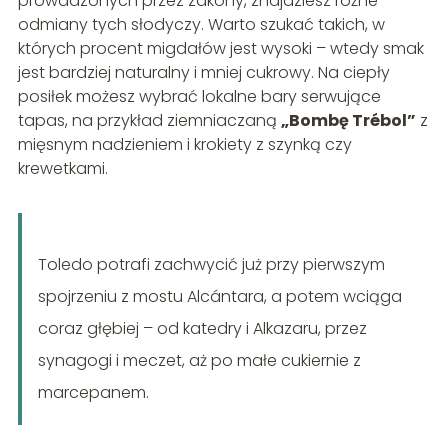
prowadzonych przez zakony, znajdziesz różne
odmiany tych słodyczy. Warto szukać takich, w
których procent migdałów jest wysoki – wtedy smak
jest bardziej naturalny i mniej cukrowy. Na ciepły
posiłek możesz wybrać lokalne bary serwujące
tapas, na przykład ziemniaczaną
„Bombę Trébol”
z
mięsnym nadzieniem i krokiety z szynką czy
krewetkami.
Toledo potrafi zachwycić już przy pierwszym
spojrzeniu z mostu Alcántara, a potem wciąga
coraz głębiej – od katedry i Alkazaru, przez
synagogi i meczet, aż po małe cukiernie z
marcepanem.