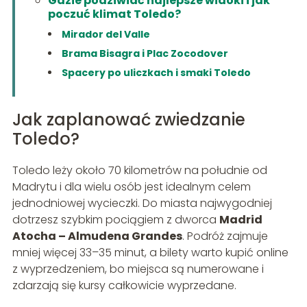
Gdzie podziwiać najlepsze widoki i jak
poczuć klimat Toledo?
Mirador del Valle
Brama Bisagra i Plac Zocodover
Spacery po uliczkach i smaki Toledo
Jak zaplanować zwiedzanie
Toledo?
Toledo leży około 70 kilometrów na południe od
Madrytu i dla wielu osób jest idealnym celem
jednodniowej wycieczki. Do miasta najwygodniej
dotrzesz szybkim pociągiem z dworca
Madrid
Atocha – Almudena Grandes
. Podróż zajmuje
mniej więcej 33–35 minut, a bilety warto kupić online
z wyprzedzeniem, bo miejsca są numerowane i
zdarzają się kursy całkowicie wyprzedane.