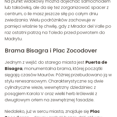
Na punkt widokowy można dojechać samochodem
lub taksówką, ale da się też zorganizować spacer z
centrum, o ile masz jeszcze siłę po całym dniu
zwiedzania. Wielu podróżników zachowuje w
pamięci właśnie tę chwilę, gdy z Mirador del Valle po
raz ostatni patrzą na Toledo przed powrotem do
Madrytu.
Brama Bisagra i Plac Zocodover
Jednym z wejść do starego miasta jest
Puerta de
Bisagra
, monumentalna brama, której początki
sięgają czasów Maurów. Później przebudowano ją w
stylu renesansowym. Charakterystyczne są dwie
cylindryczne wieże, wewnętrzny dziedziniec z
posągiem Karola V oraz wielki herb królewski z
dwugłowym orłem na zewnętrznej fasadzie.
Niedaleko, już w sercu miasta, znajduje się
Plac