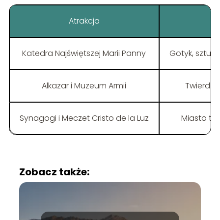
Atrakcja
G
Katedra Najświętszej Marii Panny
Gotyk, sztuka
Alkazar i Muzeum Armii
Twierdza,
Synagogi i Meczet Cristo de la Luz
Miasto trz
Zobacz także: