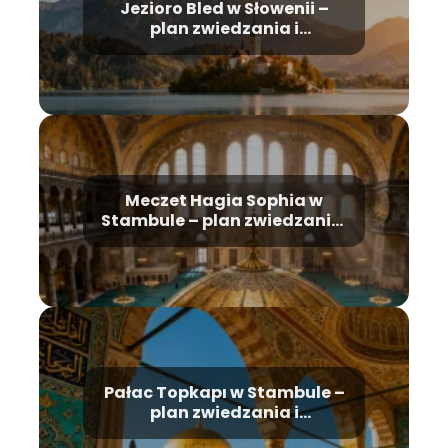
Jezioro Bled w Słowenii –
plan zwiedzania i
najważniejsze atrakcje
Meczet Hagia Sophia w
Stambule – plan zwiedzania,
historia, bilety
Pałac Topkapı w Stambule –
plan zwiedzania i
najważniejsze atrakcje