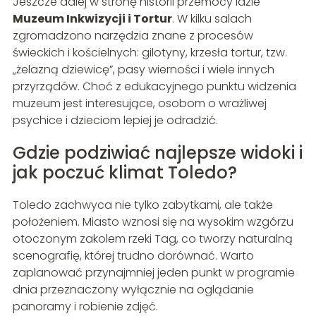
Jeszcze dalej w stronę historii przemocy idzie
Muzeum Inkwizycji i Tortur
. W kilku salach
zgromadzono narzędzia znane z procesów
świeckich i kościelnych: gilotyny, krzesła tortur, tzw.
„żelazną dziewicę”, pasy wierności i wiele innych
przyrządów. Choć z edukacyjnego punktu widzenia
muzeum jest interesujące, osobom o wrażliwej
psychice i dzieciom lepiej je odradzić.
Gdzie podziwiać najlepsze widoki i
jak poczuć klimat Toledo?
Toledo zachwyca nie tylko zabytkami, ale także
położeniem. Miasto wznosi się na wysokim wzgórzu
otoczonym zakolem rzeki Tag, co tworzy naturalną
scenografię, której trudno dorównać. Warto
zaplanować przynajmniej jeden punkt w programie
dnia przeznaczony wyłącznie na oglądanie
panoramy i robienie zdjęć.