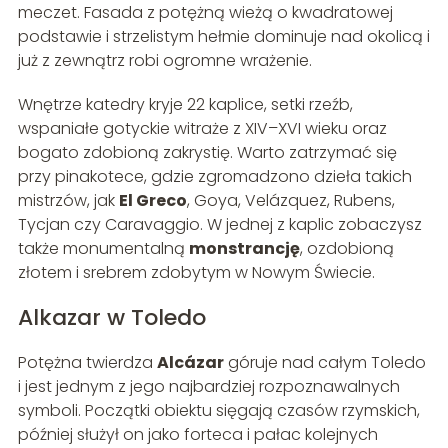
meczet. Fasada z potężną wieżą o kwadratowej
podstawie i strzelistym hełmie dominuje nad okolicą i
już z zewnątrz robi ogromne wrażenie.
Wnętrze katedry kryje 22 kaplice, setki rzeźb,
wspaniałe gotyckie witraże z XIV–XVI wieku oraz
bogato zdobioną zakrystię. Warto zatrzymać się
przy pinakotece, gdzie zgromadzono dzieła takich
mistrzów, jak
El Greco
, Goya, Velázquez, Rubens,
Tycjan czy Caravaggio. W jednej z kaplic zobaczysz
także monumentalną
monstrancję
, ozdobioną
złotem i srebrem zdobytym w Nowym Świecie.
Alkazar w Toledo
Potężna twierdza
Alcázar
góruje nad całym Toledo
i jest jednym z jego najbardziej rozpoznawalnych
symboli. Początki obiektu sięgają czasów rzymskich,
później służył on jako forteca i pałac kolejnych