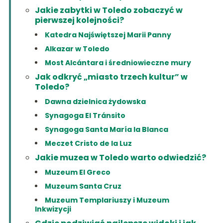
Jakie zabytki w Toledo zobaczyć w
pierwszej kolejności?
Katedra Najświętszej Marii Panny
Alkazar w Toledo
Most Alcántara i średniowieczne mury
Jak odkryć „miasto trzech kultur” w
Toledo?
Dawna dzielnica żydowska
Synagoga El Tránsito
Synagoga Santa María la Blanca
Meczet Cristo de la Luz
Jakie muzea w Toledo warto odwiedzić?
Muzeum El Greco
Muzeum Santa Cruz
Muzeum Templariuszy i Muzeum
Inkwizycji