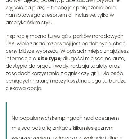
do wynajęcia, baseny, place zabaw i prywatne
wyjścia na plażę – trochę jak połączenie pola
namiotowego z resortem all inclusive, tylko w
amerykańskim stylu.
Inspirację można tu wziąć z parków narodowych
USA: wiele zasad rezerwacji jest podobnych, choć
ceny bliższe wybrzeżu. W opisach miejsc znajdziesz
informacje o
site type
, długości miejsca na auto,
dostępie do prądu i wody, rodzaju toalety oraz
zasadach korzystania z ognisk czy grilli. Dla osób
ceniących naturę i niższy koszt noclegu to bardzo
ciekawa opcja.
Na popularnych kempingach nad oceanem
miejsca potrafią znikać z kilkumiesięcznym
wyprzedzeniem, zwłaszcza w wakacje i długie