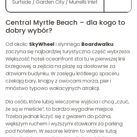
Surfside / Garden City / Murrells Inlet
Ci
Central Myrtle Beach – dla kogo to
dobry wybór?
Od okolic
SkyWheel
i słynnego
Boardwalku
zaczyna się najbardziej turystyczna część wybrzeża.
Większość hoteli oceanfront stoi tu w pierwszej linii
brzegowej, a zejścia na plażę są dosłownie za
drzwiami budynku. W zasięgu krótkiego spaceru
czekają bary, knajpy z owocami morza, pier i
mnóstwo typowo wakacyjnych atrakcji.
Dla osób, które lubią wieczorne wyjścia i chcą „czuć,
że są w mieście”, to bardzo wygodne miejsce.
Trzeba jednak liczyć się z gwarem do późna,
większym ruchem i wyższymi stawkami za parking
pod hotelem. W sezonie letnim to właśnie tutaj