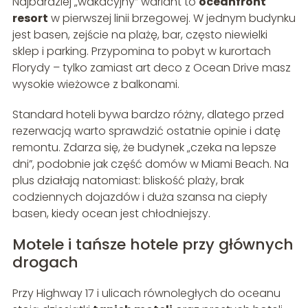
Najbardziej „wakacyjny” wariant to
oceanfront
resort
w pierwszej linii brzegowej. W jednym budynku
jest basen, zejście na plażę, bar, często niewielki
sklep i parking. Przypomina to pobyt w kurortach
Florydy – tylko zamiast art deco z Ocean Drive masz
wysokie wieżowce z balkonami.
Standard hoteli bywa bardzo różny, dlatego przed
rezerwacją warto sprawdzić ostatnie opinie i datę
remontu. Zdarza się, że budynek „czeka na lepsze
dni”, podobnie jak część domów w Miami Beach. Na
plus działają natomiast: bliskość plaży, brak
codziennych dojazdów i duża szansa na ciepły
basen, kiedy ocean jest chłodniejszy.
Motele i tańsze hotele przy głównych
drogach
Przy Highway 17 i ulicach równoległych do oceanu