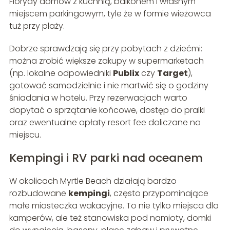
Florydy domów z kuchnią, balkonem i własnym
miejscem parkingowym, tyle że w formie wieżowca
tuż przy plaży.
Dobrze sprawdzają się przy pobytach z dziećmi:
można zrobić większe zakupy w supermarketach
(np. lokalne odpowiedniki
Publix
czy
Target
),
gotować samodzielnie i nie martwić się o godziny
śniadania w hotelu. Przy rezerwacjach warto
dopytać o sprzątanie końcowe, dostęp do pralki
oraz ewentualne opłaty resort fee doliczane na
miejscu.
Kempingi i RV parki nad oceanem
W okolicach Myrtle Beach działają bardzo
rozbudowane
kempingi
, często przypominające
małe miasteczka wakacyjne. To nie tylko miejsca dla
kamperów, ale też stanowiska pod namioty, domki