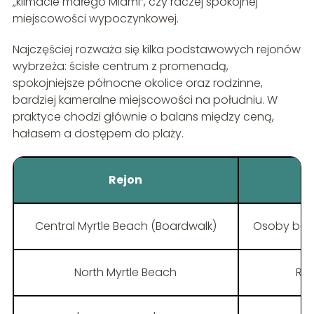
„klimacie małego Miami”, czy raczej spokojnej
miejscowości wypoczynkowej.
Najczęściej rozważa się kilka podstawowych rejonów
wybrzeża: ścisłe centrum z promenadą,
spokojniejsze północne okolice oraz rodzinne,
bardziej kameralne miejscowości na południu. W
praktyce chodzi głównie o balans między ceną,
hałasem a dostępem do plaży.
Rejon
Central Myrtle Beach (Boardwalk)
Osoby bez 
North Myrtle Beach
Rod