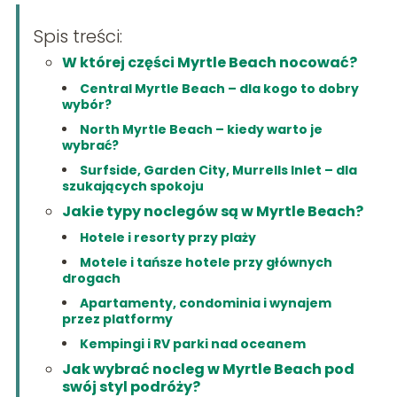
Spis treści:
W której części Myrtle Beach nocować?
Central Myrtle Beach – dla kogo to dobry
wybór?
North Myrtle Beach – kiedy warto je
wybrać?
Surfside, Garden City, Murrells Inlet – dla
szukających spokoju
Jakie typy noclegów są w Myrtle Beach?
Hotele i resorty przy plaży
Motele i tańsze hotele przy głównych
drogach
Apartamenty, condominia i wynajem
przez platformy
Kempingi i RV parki nad oceanem
Jak wybrać nocleg w Myrtle Beach pod
swój styl podróży?