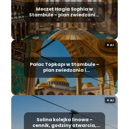
Meczet Hagia Sophia w
Stambule – plan zwiedzania,
historia, bilety
🟅 AI
Pałac Topkapı w Stambule –
plan zwiedzania i
najważniejsze atrakcje
🟅 AI
Solina kolejka linowa –
cennik, godziny otwarcia,