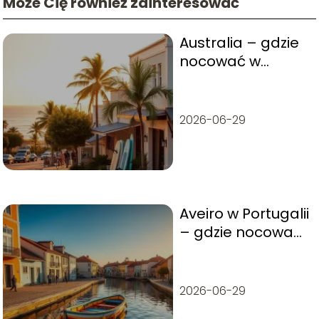
Może Cię również zainteresować
Australia – gdzie
nocować w
Noosa?
2026-06-29
Aveiro w Portugalii
– gdzie nocować i
co warto
wiedzieć?
2026-06-29