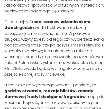
każdorazowo sprawdzać w aktualnych materiałach,
ponieważ zasady mogą się zmieniać.
Orientacyjny
średni czas zwiedzania około
dwóch godzin
warto traktować jako luźną
wskazówkę, a nie sztywną normę. W praktyce
długość wizyty zależy od tego, czy wybierzesz jedną
podstawową trasę, czy połączysz Trasę Królewską z
Muzealną, Zamkową lub Pałacową, a także od
własnego tempa i zainteresowania poszczególnymi
salami. Pełne wykorzystanie możliwości, jakie daje np.
Bilet Złoty, zwykle będzie wymagało więcej czasu niż
przejście samej Trasy Królewskiej.
Niezależnie od wybranego wariantu pamiętaj, że
godziny otwarcia, rodzaje biletów, zasady
darmowej środy i dostępność ogrodów
mogą się
zmieniać. Najrozsądniej traktować opisany tu plan
jako praktyczny szkic oparty na obecnym systemie