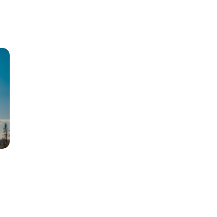
k
o
o
z