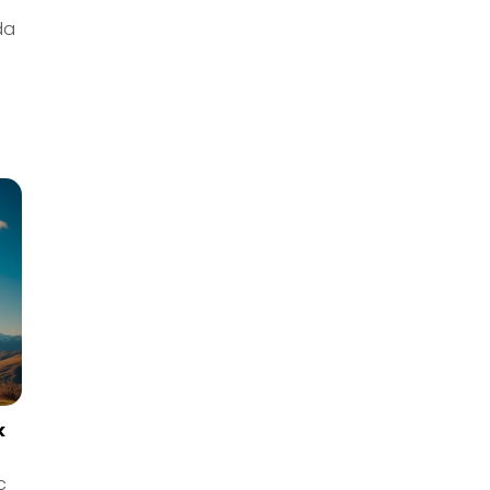
da
k
c