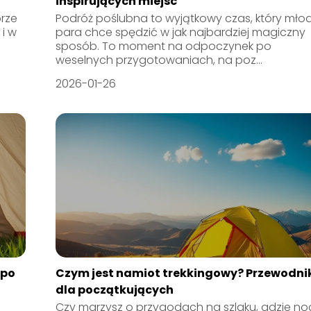
inspirujących miejsc
brze
Podróż poślubna to wyjątkowy czas, który mło
i w
para chce spędzić w jak najbardziej magiczny
sposób. To moment na odpoczynek po
weselnych przygotowaniach, na poz...
2026-01-26
 po
Czym jest namiot trekkingowy? Przewodni
dla początkujących
Czy marzysz o przygodach na szlaku, gdzie no