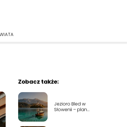
ŚWIATA
Zobacz także:
Jezioro Bled w
Słowenii – plan
zwiedzania i
najważniejsze
atrakcje