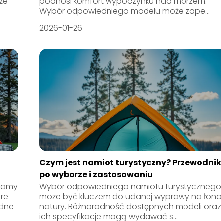
że
podnosi komfort wypoczynku nad morzem.
Wybór odpowiedniego modelu może zape...
2026-01-26
Czym jest namiot turystyczny? Przewodni
po wyborze i zastosowaniu
 mamy
Wybór odpowiedniego namiotu turystyczneg
óre
może być kluczem do udanej wyprawy na łon
odne
natury. Różnorodność dostępnych modeli ora
ich specyfikacje mogą wydawać s...