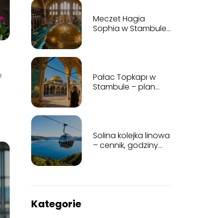
Meczet Hagia
Sophia w Stambule
– plan zwiedzania,
historia, bilety
e
Pałac Topkapı w
Stambule – plan
zwiedzania i
najważniejsze
atrakcje
Solina kolejka linowa
– cennik, godziny
otwarcia,
informacje
Kategorie