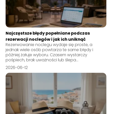
Najczęstsze błędy popełniane podczas
rezerwacji noclegów i jak ich uniknąć
Rezerwowanie noclegu wydaje się proste, a
jednak wiele osób powtarza te same błędy i
później żałuje wyboru. Czasem wystarczy
pośpiech, brak uważności lub ślepa...
2026-06-12