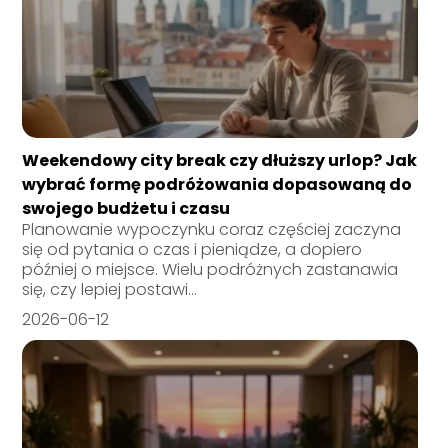
Weekendowy city break czy dłuższy urlop? Jak
wybrać formę podróżowania dopasowaną do
swojego budżetu i czasu
Planowanie wypoczynku coraz częściej zaczyna
się od pytania o czas i pieniądze, a dopiero
później o miejsce. Wielu podróżnych zastanawia
się, czy lepiej postawi...
2026-06-12