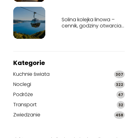
najważniejsze atrakcje
Solina kolejka linowa –
cennik, godziny otwarcia,
informacje
Kategorie
Kuchnie świata
307
Noclegi
322
Podróże
47
Transport
32
Zwiedzanie
458