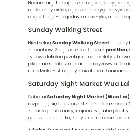
Nocne targi to najlepsze miejsce, żeby jedn
małe, ceny niskie, a jedzenie przygotowywan
degustację – po jednym szaszłyku, mini porcji
Sunday Walking Street
Niedzielna
Sunday Walking Street
na ulicy
zapachów. Znajdziesz tu stoiska z
pad thai
,
typowo lokalne przekąski: mini omlety z kre
pikantne sałatki z makaronem ryżowym. To do
rękodzieła – stragany z biżuterią i tkaninami
Saturday Night Market Wua Lai
Sobotni
Saturday Night Market (Wua Lai)
rozpalają się tu już przed zachodem słońca. N
ziołami i pastą curry, krojona w grube plastry
grillowane żeberka, zupy z makaronem oraz s