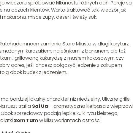
ego wieczoru spróbować kilkunastu różnych dań. Porcje są
e na oczach klientów. Warto traktować taki wieczór jak
 makaronu, misce zupy, deser i świeży sok.
 Ratchadamnoen zamienia Stare Miasto w długi korytarz
 smażonym kurczakiem, naleśnikami z bananem, ale też
wetkami, grillowaną kukurydzę z masłem kokosowym czy
bry adres, jeśli chcesz połączyć jedzenie z zakupem
 stoją obok budek z jedzeniem.
ma bardziej lokalny charakter niż niedzielny. Uliczne grille
a ruszt trafia
Sai Ua
– aromatyczna kiełbasa z wieprzowi
. Obok sprzedawcy podają lepkie kulki ryżu kleistego,
ałatki
Som Tam
w kilku wariantach ostrości.