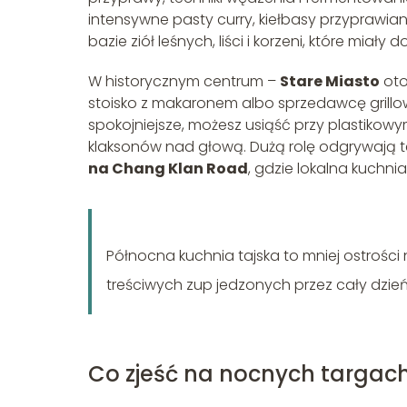
intensywne pasty curry, kiełbasy przyprawia
bazie ziół leśnych, liści i korzeni, które mia
W historycznym centrum –
Stare Miasto
oto
stoisko z makaronem albo sprzedawcę grill
spokojniejsze, możesz usiąść przy plastikowym
klaksonów nad głową. Dużą rolę odgrywają też
na Chang Klan Road
, gdzie lokalna kuchni
Północna kuchnia tajska to mniej ostrości ni
treściwych zup jedzonych przez cały dzień
Co zjeść na nocnych targac