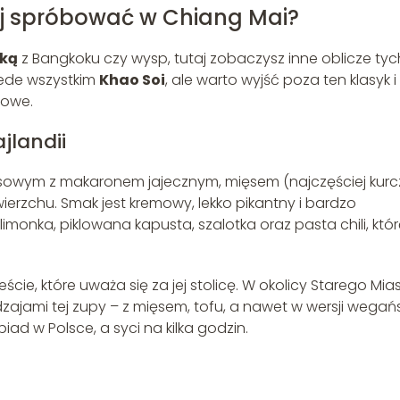
ej spróbować w Chiang Mai?
ską
z Bangkoku czy wysp, tutaj zobaczysz inne oblicze tyc
ede wszystkim
Khao Soi
, ale warto wyjść poza ten klasyk i
żowe.
jlandii
osowym z makaronem jajecznym, mięsem (najczęściej kurc
rzchu. Smak jest kremowy, lekko pikantny i bardzo
imonka, piklowana kapusta, szalotka oraz pasta chili, któ
cie, które uważa się za jej stolicę. W okolicy Starego Mia
zajami tej zupy – z mięsem, tofu, a nawet w wersji wegańsk
iad w Polsce, a syci na kilka godzin.