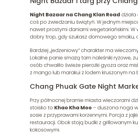
Night Bazaar i targ przy Chian
Night Bazaar na Chang Klan Road
działa 
coś po zwiedzaniu świątyń. W jednym miejscu
nawet prostymi daniami wegetariańskimi. W 
dobry trop, gdy szukasz domowego smaku, a n
Bardziej „jedzeniowy” charakter ma wieczorn
Lokalne panie smażą tam naleśniki ryżowe, zu
osób chwaliło świeże pierożki gyoza oraz mi
z mango lub marakui z lodem kruszonym na 
Chang Phuak Gate Night Mark
Przy północnej bramie miasta wieczorami dz
stoisko to
Khao Kha Moo
– duszona noga w
sosie z przyprawami korzennymi. Porcja z jaj
restauracji. Obok stoją budki z grillowanym 
kokosowymi.