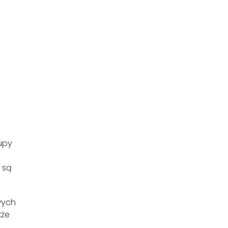
zupy
 są
wych
kże