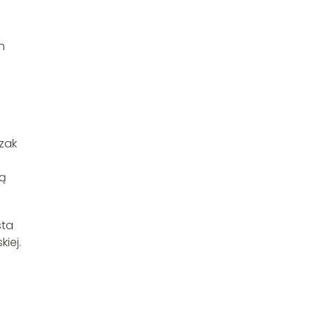
h
zak
rą
sta
iej.