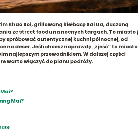
tkim
Khao Soi
, grillowaną kiełbasę
Sai Ua
, duszoną
ania ze street foodu na nocnych targach. To miasto 
, by spróbować autentycznej kuchni północnej, od
ice
na deser. Jeśli chcesz naprawdę „zjeść” to miasto
woim najlepszym przewodnikiem. W dalszej części
óre warto włączyć do planu podróży.
 Mai?
iang Mai?
 Gate