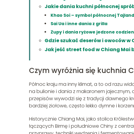
Jakie dania kuchni północnej spr
Khao Soi – symbol północnej Tajland
Sai Ua i inne dania z grilla
Zupy i dania ryżowe jedzone codzie
Gdzie szukać deserów i owoców w 
Jak jeść street food w Chiang Mai 
Czym wyróżnia się kuchnia 
Północ kraju ma inny klimat, a to od razu wi
na bulionie i dania z makaronem jajecznym, 
przepisów wywodzi się z tradycji dawnego kr
bardziej ziołowe, często lekko dymne i korzen
Historycznie Chiang Mai, jako stolica Króle
łączących Birmę i południowe Chiny z central
przyprawy, techniki wędzenia i fermentowania