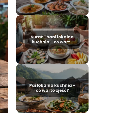
Surat Thani lokalna
kuchnia – co warto
zjeść?
Pai lokalna kuchnia –
co warto zjeść?