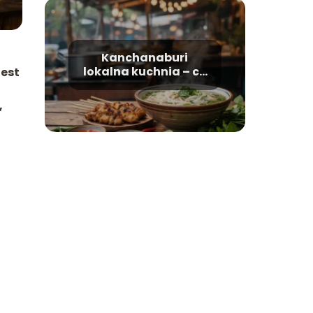
Kanchanaburi
lokalna kuchnia – co
jest
warto zjeść?
,