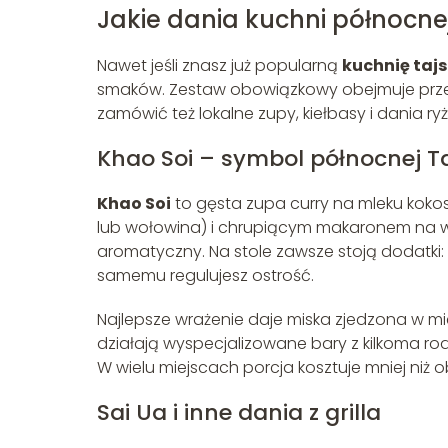
Jakie dania kuchni północn
Nawet jeśli znasz już popularną
kuchnię taj
smaków. Zestaw obowiązkowy obejmuje prz
zamówić też lokalne zupy, kiełbasy i dania ry
Khao Soi – symbol północnej Ta
Khao Soi
to gęsta zupa curry na mleku kok
lub wołowina) i chrupiącym makaronem na wie
aromatyczny. Na stole zawsze stoją dodatki: l
samemu regulujesz ostrość.
Najlepsze wrażenie daje miska zjedzona w mieś
działają wyspecjalizowane bary z kilkoma rod
W wielu miejscach porcja kosztuje mniej niż ob
Sai Ua i inne dania z grilla