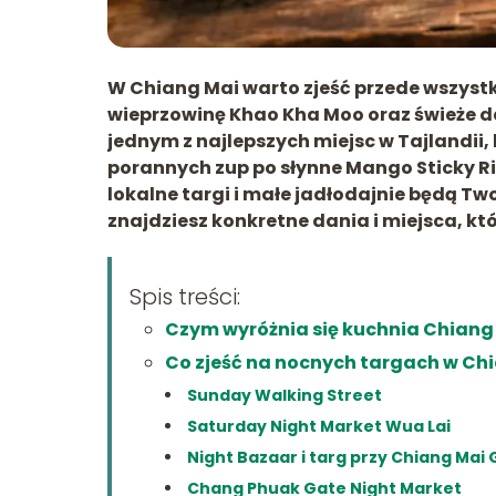
W Chiang Mai warto zjeść przede wszys
wieprzowinę
Khao Kha Moo
oraz świeże d
jednym z najlepszych miejsc w Tajlandii
porannych zup po słynne
Mango Sticky R
lokalne targi i małe jadłodajnie będą T
znajdziesz konkretne dania i miejsca, kt
Spis treści:
Czym wyróżnia się kuchnia Chiang
Co zjeść na nocnych targach w Ch
Sunday Walking Street
Saturday Night Market Wua Lai
Night Bazaar i targ przy Chiang Mai
Chang Phuak Gate Night Market