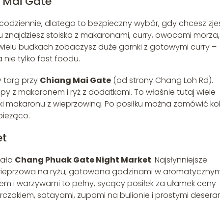
g Mai Gate
codziennie, dlatego to bezpieczny wybór, gdy chcesz zje
 znajdziesz stoiska z makaronami, curry, owocami morza,
wielu budkach zobaczysz duże garnki z gotowymi curry –
ie tylko fast foodu.
y targ przy
Chiang Mai Gate
(od strony Chang Loh Rd).
py z makaronem i ryż z dodatkami. To właśnie tutaj wiele
ski makaronu z wieprzowiną. Po posiłku można zamówić kok
bieżąco.
et
iała
Chang Phuak Gate Night Market
. Najsłynniejsze
ieprzowa na ryżu, gotowana godzinami w aromatyczny
kiem i warzywami to pełny, sycący posiłek za ułamek ceny
kurczakiem, satayami, zupami na bulionie i prostymi desera