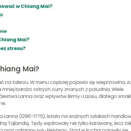
óbować w Chiang Mai?
ii
nnie
Chiang Mai?
bez stresu?
Chiang Mai?
dać na talerzu. W menu częściej pojawia się wieprzowina, 
a mniej bardzo ostrych curry znanych z południa. Wiele
ólestwa Lanna oraz wpływów Birmy i Laosu, dlatego smaki
ne.
stwa Lanna (1296–1775), leżało na ważnych szlakach handlo
ną Tajlandią. Tędy wędrowały nie tylko karawany, lecz ta
 oraz odmiany ryżu kleistego. Stąd w kuchni pojawiły się