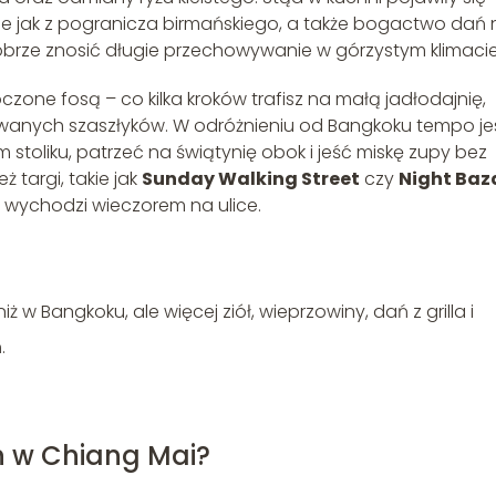
ne jak z pogranicza birmańskiego, a także bogactwo dań 
ły dobrze znosić długie przechowywanie w górzystym klimacie
czone fosą – co kilka kroków trafisz na małą jadłodajnię,
owanych szaszłyków. W odróżnieniu od Bangkoku tempo je
 stoliku, patrzeć na świątynię obok i jeść miskę zupy bez
 targi, takie jak
Sunday Walking Street
czy
Night Baz
a wychodzi wieczorem na ulice.
ż w Bangkoku, ale więcej ziół, wieprzowiny, dań z grilla i
.
h w Chiang Mai?