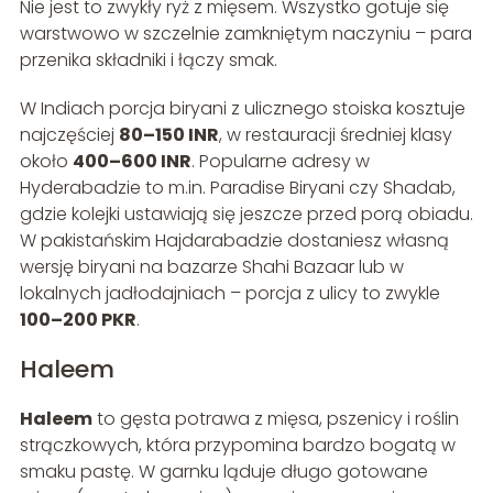
Nie jest to zwykły ryż z mięsem. Wszystko gotuje się
warstwowo w szczelnie zamkniętym naczyniu – para
przenika składniki i łączy smak.
W Indiach porcja biryani z ulicznego stoiska kosztuje
najczęściej
80–150 INR
, w restauracji średniej klasy
około
400–600 INR
. Popularne adresy w
Hyderabadzie to m.in. Paradise Biryani czy Shadab,
gdzie kolejki ustawiają się jeszcze przed porą obiadu.
W pakistańskim Hajdarabadzie dostaniesz własną
wersję biryani na bazarze Shahi Bazaar lub w
lokalnych jadłodajniach – porcja z ulicy to zwykle
100–200 PKR
.
Haleem
Haleem
to gęsta potrawa z mięsa, pszenicy i roślin
strączkowych, która przypomina bardzo bogatą w
smaku pastę. W garnku ląduje długo gotowane