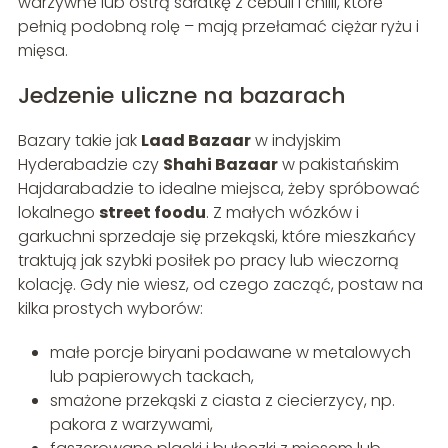
warzywne lub ostrą sałatkę z cebuli i chilli, które
pełnią podobną rolę – mają przełamać ciężar ryżu i
mięsa.
Jedzenie uliczne na bazarach
Bazary takie jak
Laad Bazaar
w indyjskim
Hyderabadzie czy
Shahi Bazaar
w pakistańskim
Hajdarabadzie to idealne miejsca, żeby spróbować
lokalnego
street foodu
. Z małych wózków i
garkuchni sprzedaje się przekąski, które mieszkańcy
traktują jak szybki posiłek po pracy lub wieczorną
kolację. Gdy nie wiesz, od czego zacząć, postaw na
kilka prostych wyborów:
małe porcje biryani podawane w metalowych
lub papierowych tackach,
smażone przekąski z ciasta z ciecierzycy, np.
pakora z warzywami,