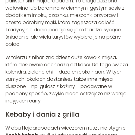
pakistańskim Hajdarabadem. To długoduszona
wołowina lub baranina w ciemnym, gęstym sosie z
dodatkiem imbiru, czosnku, mieszanki przypraw i
często odrobiny mąki, która zagęszcza całość.
Tradycyjnie danie podaje się jako bardzo sycące
śniadanie, ale wielu turystów wybiera je na późny
obiad.
W talerzu z nihari znajdziesz duże kawałki mięsa,
które dosłownie odchodzą od kości. Do tego świeża
kolendra, zielone chilli i dużo chlebka naan. W tych
samych lokalach dostaniesz także inne mięsa
duszone – np. gulasz z koźliny – podawane w
podobny sposób, zwykle nieco ostrzejsze niż wersja
indyjskich curry.
Kebaby i dania z grilla
W obu Hajdarabadach wieczorem ruszt nie stygnie.