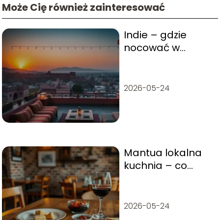
Może Cię również zainteresować
Indie – gdzie
nocować w
Dżajpurze?
2026-05-24
Mantua lokalna
kuchnia – co
warto zjeść i
czego
spróbować?
2026-05-24