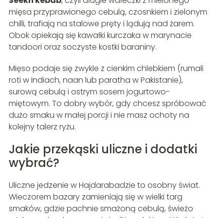
Seekh kebab
, czyli długie wałeczki z mielonego
mięsa przyprawionego cebulą, czosnkiem i zielonym
chilli, trafiają na stalowe pręty i lądują nad żarem.
Obok opiekają się kawałki kurczaka w marynacie
tandoori oraz soczyste kostki baraniny.
Mięso podaje się zwykle z cienkim chlebkiem (rumali
roti w Indiach, naan lub paratha w Pakistanie),
surową cebulą i ostrym sosem jogurtowo-
miętowym. To dobry wybór, gdy chcesz spróbować
dużo smaku w małej porcji i nie masz ochoty na
kolejny talerz ryżu.
Jakie przekąski uliczne i dodatki
wybrać?
Uliczne jedzenie w Hajdarabadzie to osobny świat.
Wieczorem bazary zamieniają się w wielki targ
smaków, gdzie pachnie smażoną cebulą, świeżo