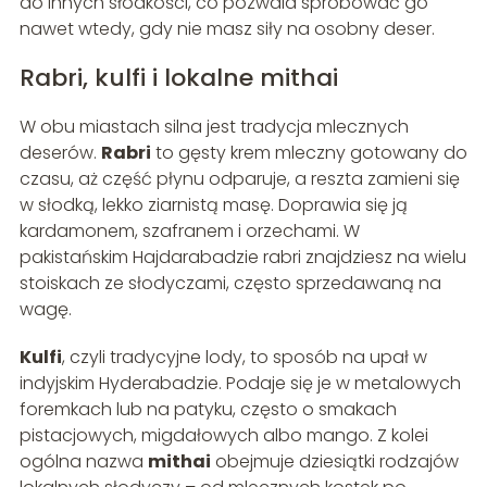
do innych słodkości, co pozwala spróbować go
nawet wtedy, gdy nie masz siły na osobny deser.
Rabri, kulfi i lokalne mithai
W obu miastach silna jest tradycja mlecznych
deserów.
Rabri
to gęsty krem mleczny gotowany do
czasu, aż część płynu odparuje, a reszta zamieni się
w słodką, lekko ziarnistą masę. Doprawia się ją
kardamonem, szafranem i orzechami. W
pakistańskim Hajdarabadzie rabri znajdziesz na wielu
stoiskach ze słodyczami, często sprzedawaną na
wagę.
Kulfi
, czyli tradycyjne lody, to sposób na upał w
indyjskim Hyderabadzie. Podaje się je w metalowych
foremkach lub na patyku, często o smakach
pistacjowych, migdałowych albo mango. Z kolei
ogólna nazwa
mithai
obejmuje dziesiątki rodzajów