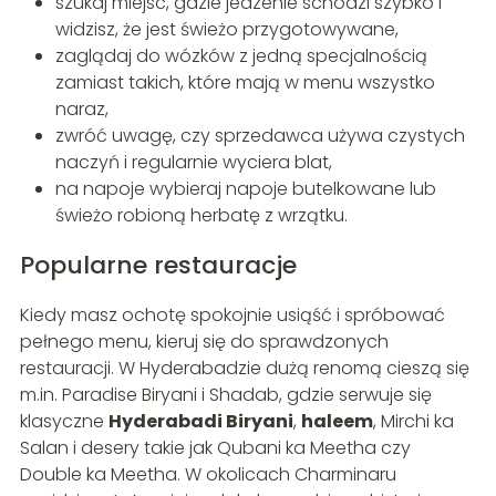
szukaj miejsc, gdzie jedzenie schodzi szybko i
widzisz, że jest świeżo przygotowywane,
zaglądaj do wózków z jedną specjalnością
zamiast takich, które mają w menu wszystko
naraz,
zwróć uwagę, czy sprzedawca używa czystych
naczyń i regularnie wyciera blat,
na napoje wybieraj napoje butelkowane lub
świeżo robioną herbatę z wrzątku.
Popularne restauracje
Kiedy masz ochotę spokojnie usiąść i spróbować
pełnego menu, kieruj się do sprawdzonych
restauracji. W Hyderabadzie dużą renomą cieszą się
m.in. Paradise Biryani i Shadab, gdzie serwuje się
klasyczne
Hyderabadi Biryani
,
haleem
, Mirchi ka
Salan i desery takie jak Qubani ka Meetha czy
Double ka Meetha. W okolicach Charminaru