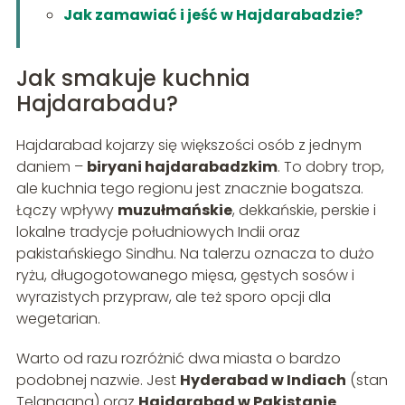
Jak zamawiać i jeść w Hajdarabadzie?
Jak smakuje kuchnia
Hajdarabadu?
Hajdarabad kojarzy się większości osób z jednym
daniem –
biryani hajdarabadzkim
. To dobry trop,
ale kuchnia tego regionu jest znacznie bogatsza.
Łączy wpływy
muzułmańskie
, dekkańskie, perskie i
lokalne tradycje południowych Indii oraz
pakistańskiego Sindhu. Na talerzu oznacza to dużo
ryżu, długogotowanego mięsa, gęstych sosów i
wyrazistych przypraw, ale też sporo opcji dla
wegetarian.
Warto od razu rozróżnić dwa miasta o bardzo
podobnej nazwie. Jest
Hyderabad w Indiach
(stan
Telangana) oraz
Hajdarabad w Pakistanie