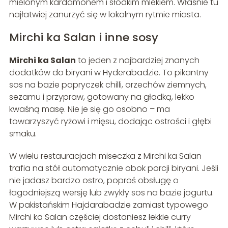
mielonym kardamonem i słodkim mlekiem. Właśnie tu
najłatwiej zanurzyć się w lokalnym rytmie miasta.
Mirchi ka Salan i inne sosy
Mirchi ka Salan
to jeden z najbardziej znanych
dodatków do biryani w Hyderabadzie. To pikantny
sos na bazie papryczek chilli, orzechów ziemnych,
sezamu i przypraw, gotowany na gładką, lekko
kwaśną masę. Nie je się go osobno – ma
towarzyszyć ryżowi i mięsu, dodając ostrości i głębi
smaku.
W wielu restauracjach miseczka z Mirchi ka Salan
trafia na stół automatycznie obok porcji biryani. Jeśli
nie jadasz bardzo ostro, poproś obsługę o
łagodniejszą wersję lub zwykły sos na bazie jogurtu.
W pakistańskim Hajdarabadzie zamiast typowego
Mirchi ka Salan częściej dostaniesz lekkie curry