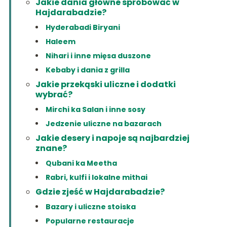
Jakie dania główne spróbować w
Hajdarabadzie?
Hyderabadi Biryani
Haleem
Nihari i inne mięsa duszone
Kebaby i dania z grilla
Jakie przekąski uliczne i dodatki
wybrać?
Mirchi ka Salan i inne sosy
Jedzenie uliczne na bazarach
Jakie desery i napoje są najbardziej
znane?
Qubani ka Meetha
Rabri, kulfi i lokalne mithai
Gdzie zjeść w Hajdarabadzie?
Bazary i uliczne stoiska
Popularne restauracje