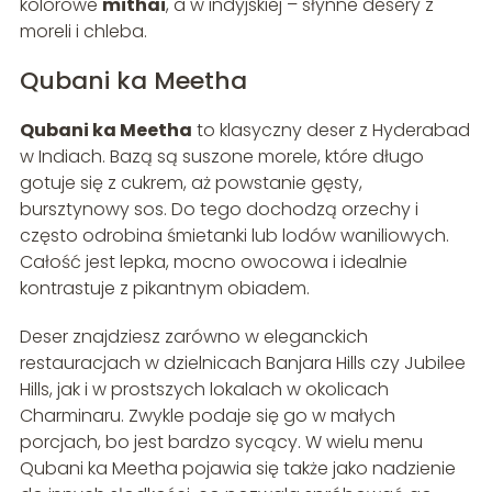
kolorowe
mithai
, a w indyjskiej – słynne desery z
moreli i chleba.
Qubani ka Meetha
Qubani ka Meetha
to klasyczny deser z Hyderabad
w Indiach. Bazą są suszone morele, które długo
gotuje się z cukrem, aż powstanie gęsty,
bursztynowy sos. Do tego dochodzą orzechy i
często odrobina śmietanki lub lodów waniliowych.
Całość jest lepka, mocno owocowa i idealnie
kontrastuje z pikantnym obiadem.
Deser znajdziesz zarówno w eleganckich
restauracjach w dzielnicach Banjara Hills czy Jubilee
Hills, jak i w prostszych lokalach w okolicach
Charminaru. Zwykle podaje się go w małych
porcjach, bo jest bardzo sycący. W wielu menu
Qubani ka Meetha pojawia się także jako nadzienie