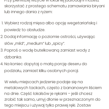
Przy pierwszej wizycie w lokalnej jadłodajni możesz
skorzystać z prostego schematu zamawiania biryani
lub innego dania z ryżem:
Wybierz rodzaj mięsa albo opcję wegetariańską i
powiedz to obsłudze.
Dodaj informację o poziomie ostrości, używając
słów „mild”, „medium” lub „spicy”.
Poproś o wodę butelkowaną zamiast wody z
dzbanka.
Na koniec dopytaj o małą porcję deseru do
podziału, zamiast kilku osobnych porcji.
W wielu miejscach jedzenie podaje się na
metalowych tackach, często z bananowym liściem
na dnie. Część lokalsów je rękami – jeśli chcesz
zrobić tak samo, umyj dłonie w przeznaczonym do
tego miejscu i używaj tylko prawej ręki. Zostaw