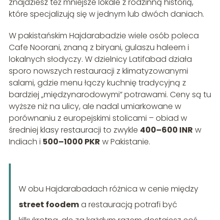
znajdziesz też mniejsze lokale z rodzinną historią,
które specjalizują się w jednym lub dwóch daniach.
W pakistańskim Hajdarabadzie wiele osób poleca
Cafe Noorani, znaną z biryani, gulaszu haleem i
lokalnych słodyczy. W dzielnicy Latifabad działa
sporo nowszych restauracji z klimatyzowanymi
salami, gdzie menu łączy kuchnię tradycyjną z
bardziej „międzynarodowymi” potrawami. Ceny są tu
wyższe niż na ulicy, ale nadal umiarkowane w
porównaniu z europejskimi stolicami – obiad w
średniej klasy restauracji to zwykle
400–600 INR
w
Indiach i
500–1000 PKR
w Pakistanie.
W obu Hajdarabadach różnica w cenie między
street foodem
a restauracją potrafi być