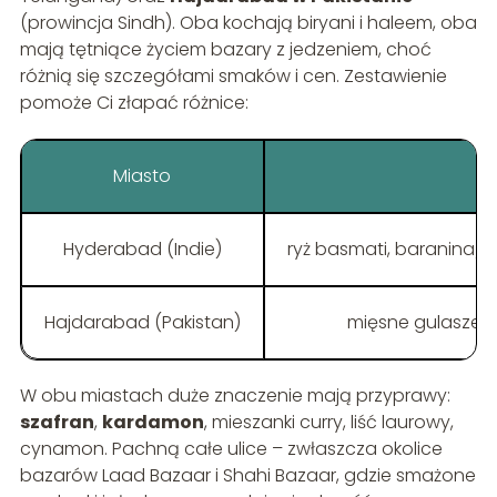
(prowincja Sindh). Oba kochają biryani i haleem, oba
mają tętniące życiem bazary z jedzeniem, choć
różnią się szczegółami smaków i cen. Zestawienie
pomoże Ci złapać różnice:
Miasto
Hyderabad (Indie)
ryż basmati, baranina/k
Hajdarabad (Pakistan)
mięsne gulasze
W obu miastach duże znaczenie mają przyprawy:
szafran
,
kardamon
, mieszanki curry, liść laurowy,
cynamon. Pachną całe ulice – zwłaszcza okolice
bazarów Laad Bazaar i Shahi Bazaar, gdzie smażone