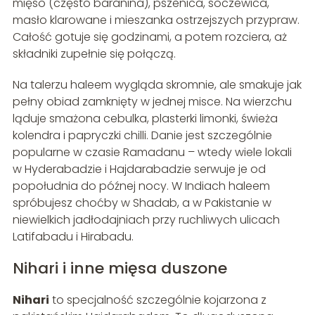
mięso (często baranina), pszenica, soczewica,
masło klarowane i mieszanka ostrzejszych przypraw.
Całość gotuje się godzinami, a potem rozciera, aż
składniki zupełnie się połączą.
Na talerzu haleem wygląda skromnie, ale smakuje jak
pełny obiad zamknięty w jednej misce. Na wierzchu
ląduje smażona cebulka, plasterki limonki, świeża
kolendra i papryczki chilli. Danie jest szczególnie
popularne w czasie Ramadanu – wtedy wiele lokali
w Hyderabadzie i Hajdarabadzie serwuje je od
popołudnia do późnej nocy. W Indiach haleem
spróbujesz choćby w Shadab, a w Pakistanie w
niewielkich jadłodajniach przy ruchliwych ulicach
Latifabadu i Hirabadu.
Nihari i inne mięsa duszone
Nihari
to specjalność szczególnie kojarzona z