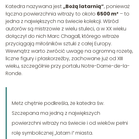
Katedra nazywana jest
„Bożą latarnią”
, ponieważ
łączna powierzchnia witraży to około
6500 m²
– to
jedna z największych na świecie kolekcji. Wśród
autorów są mistrzowie z wielu stuleci, a w XX wieku
dołączył do nich Marc Chagall, którego witraże
przyciągają miłośników sztuki z całej Europy.
Wewnątrz warto zwrócić uwagę na ogromną rozetę,
liczne figury i płaskorzeźby, zachowane już od XIII
wieku, szczególnie przy portalu Notre-Dame-de-la-
Ronde.
Metz chętnie podkreśla, że katedra św.
Szczepana ma jedną z największych
powierzchni witraży na świecie i od wieków pełni
rolę symbolicznej „latarn i” miasta.