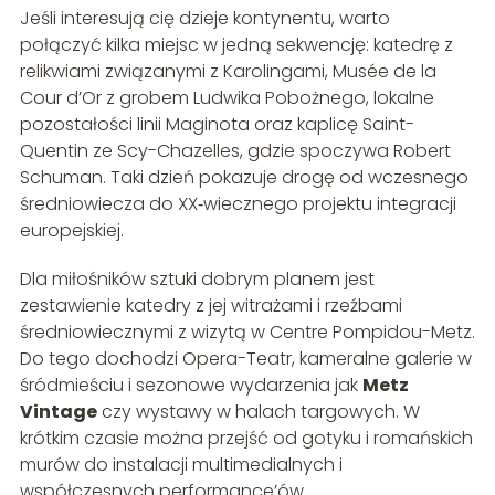
Jeśli interesują cię dzieje kontynentu, warto
połączyć kilka miejsc w jedną sekwencję: katedrę z
relikwiami związanymi z Karolingami, Musée de la
Cour d’Or z grobem Ludwika Pobożnego, lokalne
pozostałości linii Maginota oraz kaplicę Saint-
Quentin ze Scy-Chazelles, gdzie spoczywa Robert
Schuman. Taki dzień pokazuje drogę od wczesnego
średniowiecza do XX‑wiecznego projektu integracji
europejskiej.
Dla miłośników sztuki dobrym planem jest
zestawienie katedry z jej witrażami i rzeźbami
średniowiecznymi z wizytą w Centre Pompidou-Metz.
Do tego dochodzi Opera-Teatr, kameralne galerie w
śródmieściu i sezonowe wydarzenia jak
Metz
Vintage
czy wystawy w halach targowych. W
krótkim czasie można przejść od gotyku i romańskich
murów do instalacji multimedialnych i
współczesnych performance’ów.