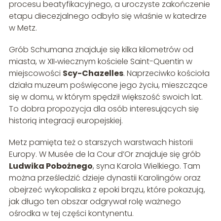
procesu beatyfikacyjnego, a uroczyste zakończenie
etapu diecezjalnego odbyło się właśnie w katedrze
w Metz.
Grób Schumana znajduje się kilka kilometrów od
miasta, w XII‑wiecznym kościele Saint-Quentin w
miejscowości
Scy-Chazelles
. Naprzeciwko kościoła
działa muzeum poświęcone jego życiu, mieszczące
się w domu, w którym spędził większość swoich lat.
To dobra propozycja dla osób interesujących się
historią integracji europejskiej.
Metz pamięta też o starszych warstwach historii
Europy. W Musée de la Cour d’Or znajduje się grób
Ludwika Pobożnego
, syna Karola Wielkiego. Tam
można prześledzić dzieje dynastii Karolingów oraz
obejrzeć wykopaliska z epoki brązu, które pokazują,
jak długo ten obszar odgrywał rolę ważnego
ośrodka w tej części kontynentu.