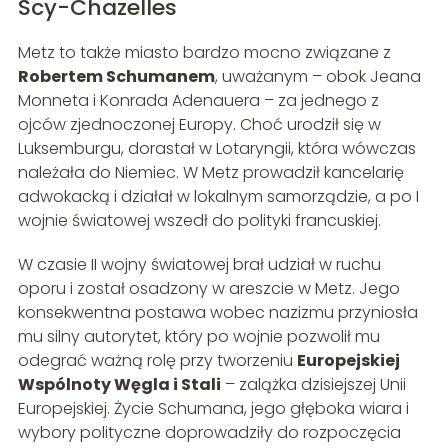
Scy-Chazelles
Metz to także miasto bardzo mocno związane z
Robertem Schumanem
, uważanym – obok Jeana
Monneta i Konrada Adenauera – za jednego z
ojców zjednoczonej Europy. Choć urodził się w
Luksemburgu, dorastał w Lotaryngii, która wówczas
należała do Niemiec. W Metz prowadził kancelarię
adwokacką i działał w lokalnym samorządzie, a po I
wojnie światowej wszedł do polityki francuskiej.
W czasie II wojny światowej brał udział w ruchu
oporu i został osadzony w areszcie w Metz. Jego
konsekwentna postawa wobec nazizmu przyniosła
mu silny autorytet, który po wojnie pozwolił mu
odegrać ważną rolę przy tworzeniu
Europejskiej
Wspólnoty Węgla i Stali
– zalążka dzisiejszej Unii
Europejskiej. Życie Schumana, jego głęboka wiara i
wybory polityczne doprowadziły do rozpoczęcia