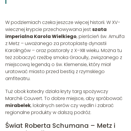
W podziemiach czeka jeszcze więcej historii. W XV-
wiecznej krypcie przechowywana jest
szata
imperialna Karola Wielkiego
, pierścień św. Arnulfa
z Metz – uważanego za protoplastę dynastii
Karolingów – oraz pastorały z X–XIII wieku. Można tu
też zobaczyć rzeźbę smoka Graoully, związanego z
miejscową legendą o św. Klemensie, który miał
uratować miasto przed bestią z rzymskiego
amfiteatru.
Tuż obok katedry działa kryty targ spożywczy
Marché Couvert. To dobre miejsce, aby spróbować
mirabelek
, lokalnych serów czy wędlin i zabrać
regionalne produkty w dalszą podróż.
Świat Roberta Schumana – Metz i