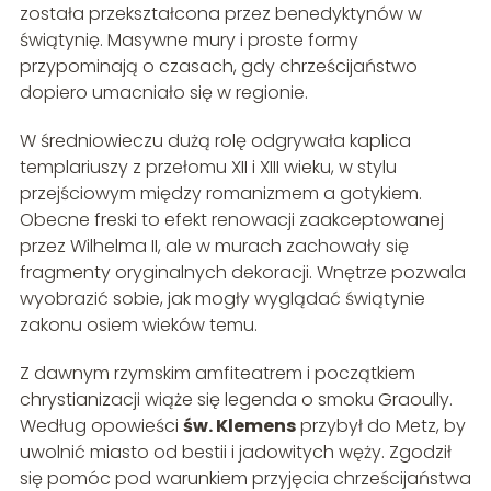
została przekształcona przez benedyktynów w
świątynię. Masywne mury i proste formy
przypominają o czasach, gdy chrześcijaństwo
dopiero umacniało się w regionie.
W średniowieczu dużą rolę odgrywała kaplica
templariuszy z przełomu XII i XIII wieku, w stylu
przejściowym między romanizmem a gotykiem.
Obecne freski to efekt renowacji zaakceptowanej
przez Wilhelma II, ale w murach zachowały się
fragmenty oryginalnych dekoracji. Wnętrze pozwala
wyobrazić sobie, jak mogły wyglądać świątynie
zakonu osiem wieków temu.
Z dawnym rzymskim amfiteatrem i początkiem
chrystianizacji wiąże się legenda o smoku Graoully.
Według opowieści
św. Klemens
przybył do Metz, by
uwolnić miasto od bestii i jadowitych węży. Zgodził
się pomóc pod warunkiem przyjęcia chrześcijaństwa