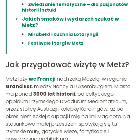
Zwiedzanie tematyczne – dla pasjonatów
historii i sztuki
Jakich smaków i wydarzeń szukać w
Metz?
Mirabelki i kuchnia Lotaryngii
Festiwale i targi w Metz
Jak przygotować wizytę w Metz?
Metz leży
we Francji
nad rzeką Mozelą, w regionie
Grand Est
, między Nancy a Luksemburgiem. Miasto
ma ponad
3000 lat historii
, od celtyckiego
oppidum i rzymskiego Divodurum Mediomatricum,
przez stolicę Austrazji i kolebkę Karolingów, aż po
okres niemieckiej okupacji i rolę na linii Maginota. Na
stosunkowo małej przestrzeni spotykają się tu
rzymskie mury, gotyckie wieże, fortyfikacje i
nowoczesna architektura.