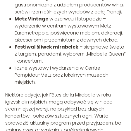
gastronomiczne z udziałem producentów wina,
serów i rzemieślniczych wyrobów z całej Francji,
Metz Vintage
w czerwcu i listopadzie –
wydarzenie w centrum wystawowym Metz
Eurometropole, poświęcone meblom, dekoracji,
akcesoriom i przedmiotom z dawnych dekad,
Festiwal śliwek mirabelek
– sierpniowe święto
z targiem, paradami, wyborem „Mirabelle Queen”
i koncertami,
liczne wystawy i wydarzenia w Centre
Pompidou-Metz oraz lokalnych muzeach
miejskich.
Niektóre edycje, jak Fêtes de la Mirabelle w roku
igrzysk olimpijskich, mogą odbywać się w nieco
skromniejszej wersji, na przykład bez dużych
koncertów i pokazów sztucznych ogni. Warto
sprawdzić aktualny program przed przyjazdem, bo
zmiany często wynikają z ogólnokrajowych