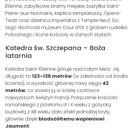
Étienne, zabytkowe bramy miejskie, bazylika Saint-
Pierre-aux-Nonnains, kaplica templariuszy, Opera-
Teatr oraz dzielnica imperialna z Temple Neuf. Do
tego dochodzi muzeum Cour d’Or z grobem Ludwika
Pobożnego i liczne kościoły w różnych stylach.
Katedra św. Szczepana – Boża
latarnia
Katedra Saint-Étienne góruje nad całym Metz. Jej
długość to
123–136 metrów
(w zależności od źródła
liczenia), a wysokość głównej nawy sięga
42
metrów
, co stawia ją w ścisłej czołówce
najwyższych świątyń Francji. Połączenie kościoła
romańskiego z przełomu IX i X wieku z gotycką
budowlą z XIII wieku dało efekt jednolitej bryły,
głównie dzięki
bladożółtemu wapieniowi
Jaumont
.