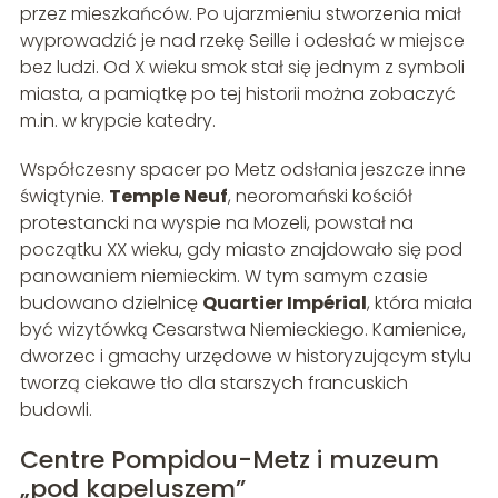
przez mieszkańców. Po ujarzmieniu stworzenia miał
wyprowadzić je nad rzekę Seille i odesłać w miejsce
bez ludzi. Od X wieku smok stał się jednym z symboli
miasta, a pamiątkę po tej historii można zobaczyć
m.in. w krypcie katedry.
Współczesny spacer po Metz odsłania jeszcze inne
świątynie.
Temple Neuf
, neoromański kościół
protestancki na wyspie na Mozeli, powstał na
początku XX wieku, gdy miasto znajdowało się pod
panowaniem niemieckim. W tym samym czasie
budowano dzielnicę
Quartier Impérial
, która miała
być wizytówką Cesarstwa Niemieckiego. Kamienice,
dworzec i gmachy urzędowe w historyzującym stylu
tworzą ciekawe tło dla starszych francuskich
budowli.
Centre Pompidou-Metz i muzeum
„pod kapeluszem”