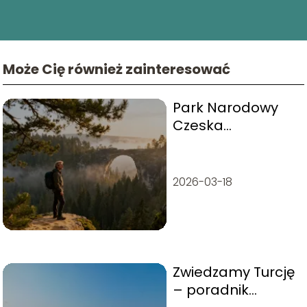
Może Cię również zainteresować
Park Narodowy
Czeska
Szwajcaria –
atrakcje, szlaki,
zwiedzanie
2026-03-18
Zwiedzamy Turcję
– poradnik