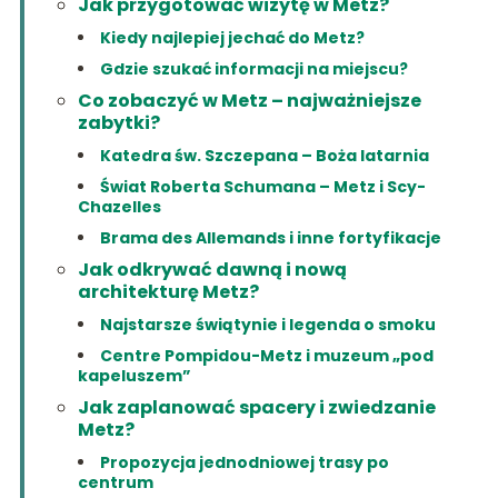
Jak przygotować wizytę w Metz?
Kiedy najlepiej jechać do Metz?
Gdzie szukać informacji na miejscu?
Co zobaczyć w Metz – najważniejsze
zabytki?
Katedra św. Szczepana – Boża latarnia
Świat Roberta Schumana – Metz i Scy-
Chazelles
Brama des Allemands i inne fortyfikacje
Jak odkrywać dawną i nową
architekturę Metz?
Najstarsze świątynie i legenda o smoku
Centre Pompidou-Metz i muzeum „pod
kapeluszem”
Jak zaplanować spacery i zwiedzanie
Metz?
Propozycja jednodniowej trasy po
centrum