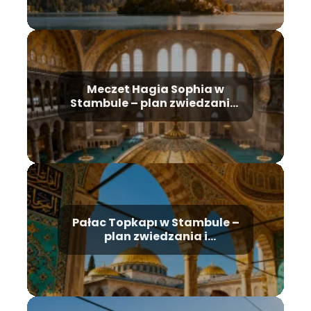
Meczet Hagia Sophia w
Stambule – plan zwiedzania,
historia, bilety
Pałac Topkapı w Stambule –
plan zwiedzania i
najważniejsze atrakcje