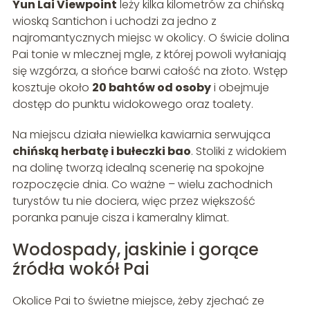
Yun Lai Viewpoint
leży kilka kilometrów za chińską
wioską Santichon i uchodzi za jedno z
najromantycznych miejsc w okolicy. O świcie dolina
Pai tonie w mlecznej mgle, z której powoli wyłaniają
się wzgórza, a słońce barwi całość na złoto. Wstęp
kosztuje około
20 bahtów od osoby
i obejmuje
dostęp do punktu widokowego oraz toalety.
Na miejscu działa niewielka kawiarnia serwująca
chińską herbatę i bułeczki bao
. Stoliki z widokiem
na dolinę tworzą idealną scenerię na spokojne
rozpoczęcie dnia. Co ważne – wielu zachodnich
turystów tu nie dociera, więc przez większość
poranka panuje cisza i kameralny klimat.
Wodospady, jaskinie i gorące
źródła wokół Pai
Okolice Pai to świetne miejsce, żeby zjechać ze