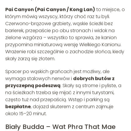
Pai Canyon (Pai Canyon / Kong Lan)
to miejsce, o
którym mówią wszyscy, którzy choć raz tu byli.
Czerwono-brązowe grzbiety, wąskie ścieżki bez
barierek, przepaście po obu stronach i widok na
zielone wzgórza – wszystko to sprawia, że kanion
przypomina miniaturową wersję Wielkiego Kanionu.
Wrażenie robi szczególnie o zachodzie słońca, kiedy
skały żarzą się złotem.
Spacer po wąskich grańcach jest możliwy, ale
wymaga stalowych nerwów i
dobrych butów z
przyczepną podeszwą
. Skały są strome i pyliste, a
na ścieżkach trzeba się mijać z innymi turystami,
często tuż nad przepaścią. Wstęp i parking są
bezpłatne
, dojazd skuterem z centrum zajmuje
około 15–20 minut.
Biały Budda – Wat Phra That Mae