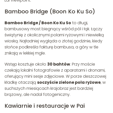
Lai Viewpoint.
Bamboo Bridge (Boon Ko Ku So)
Bamboo Bridge / Boon Ko Ku So
to długi,
bambusowy most biegnący wśród pól i łąk. Łączy
świątynię z okolicznymi polami ryżowymi i niewielką
wioską. Najładniej wygląda o złotej godzinie, kiedy
słońce podkreśla fakturę bambusa, a góry w tle
znikają w lekkiej mgle.
Wstęp kosztuje około
30 bahtów
. Przy moście
czekają lokalni fotografowie z aparatami i dronami,
oferujący mini sesje zdjęciowe. W porze deszczowej
kładkę otaczają
soczyście zielone pola ryżowe
, w
suchszych miesiącach krajobraz jest bardziej
brązowy, ale nadal fotogeniczny.
Kawiarnie i restauracje w Pai