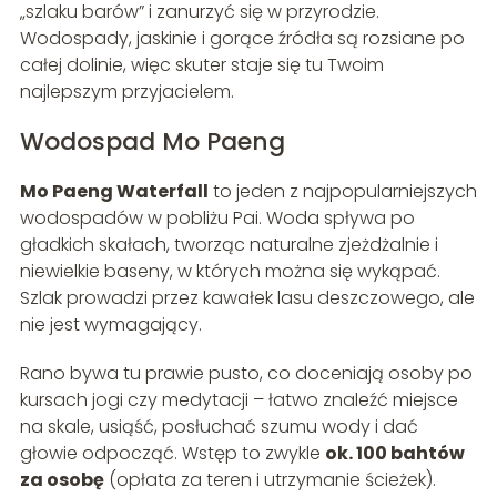
„szlaku barów” i zanurzyć się w przyrodzie.
Wodospady, jaskinie i gorące źródła są rozsiane po
całej dolinie, więc skuter staje się tu Twoim
najlepszym przyjacielem.
Wodospad Mo Paeng
Mo Paeng Waterfall
to jeden z najpopularniejszych
wodospadów w pobliżu Pai. Woda spływa po
gładkich skałach, tworząc naturalne zjeżdżalnie i
niewielkie baseny, w których można się wykąpać.
Szlak prowadzi przez kawałek lasu deszczowego, ale
nie jest wymagający.
Rano bywa tu prawie pusto, co doceniają osoby po
kursach jogi czy medytacji – łatwo znaleźć miejsce
na skale, usiąść, posłuchać szumu wody i dać
głowie odpocząć. Wstęp to zwykle
ok. 100 bahtów
za osobę
(opłata za teren i utrzymanie ścieżek).