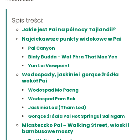
Spis treści:
Jakie jest Pai na północy Tajlandii?
Najciekawsze punkty widokowe w Pai
Pai Canyon
Biały Budda – Wat Phra That Mae Yen
Yun Lai Viewpoint
Wodospady, jaskinie i gorące źródła
wokół Pai
Wodospad Mo Paeng
Wodospad Pam Bok
Jaskinia Lod (Tham Lod)
Gorące źródła Pai Hot Springs i Sai Ngam
Miasteczko Pai – Walking Street, wioski i
bambusowe mosty