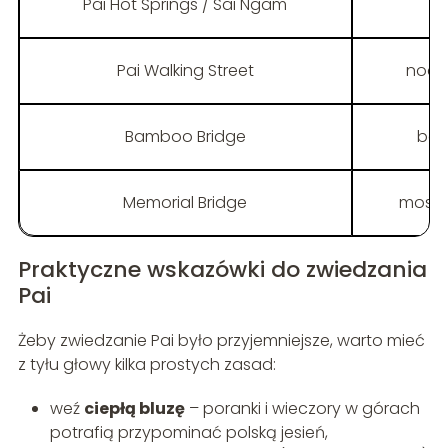
Pai Hot Springs / Sai Ngam
Pai Walking Street
nocny
Bamboo Bridge
bam
Memorial Bridge
most z
Praktyczne wskazówki do zwiedzania
Pai
Żeby zwiedzanie Pai było przyjemniejsze, warto mieć
z tyłu głowy kilka prostych zasad:
weź
ciepłą bluzę
– poranki i wieczory w górach
potrafią przypominać polską jesień,