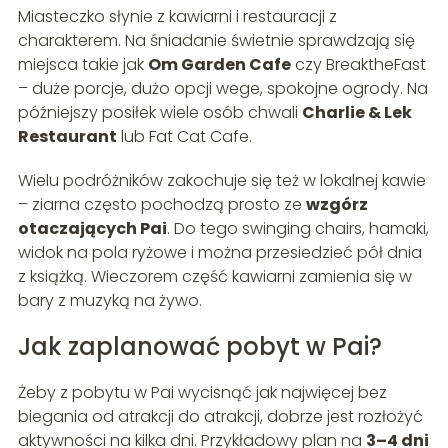
Miasteczko słynie z kawiarni i restauracji z
charakterem. Na śniadanie świetnie sprawdzają się
miejsca takie jak
Om Garden Cafe
czy BreaktheFast
– duże porcje, dużo opcji wege, spokojne ogrody. Na
późniejszy posiłek wiele osób chwali
Charlie & Lek
Restaurant
lub Fat Cat Cafe.
Wielu podróżników zakochuje się też w lokalnej kawie
– ziarna często pochodzą prosto ze
wzgórz
otaczających Pai
. Do tego swinging chairs, hamaki,
widok na pola ryżowe i można przesiedzieć pół dnia
z książką. Wieczorem część kawiarni zamienia się w
bary z muzyką na żywo.
Jak zaplanować pobyt w Pai?
Żeby z pobytu w Pai wycisnąć jak najwięcej bez
biegania od atrakcji do atrakcji, dobrze jest rozłożyć
aktywności na kilka dni. Przykładowy plan na
3–4 dni