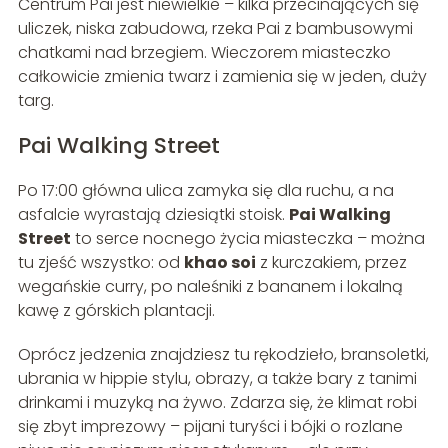
Centrum Pai jest niewielkie – kilka przecinających się
uliczek, niska zabudowa, rzeka Pai z bambusowymi
chatkami nad brzegiem. Wieczorem miasteczko
całkowicie zmienia twarz i zamienia się w jeden, duży
targ.
Pai Walking Street
Po 17:00 główna ulica zamyka się dla ruchu, a na
asfalcie wyrastają dziesiątki stoisk.
Pai Walking
Street
to serce nocnego życia miasteczka – można
tu zjeść wszystko: od
khao soi
z kurczakiem, przez
wegańskie curry, po naleśniki z bananem i lokalną
kawę z górskich plantacji.
Oprócz jedzenia znajdziesz tu rękodzieło, bransoletki,
ubrania w hippie stylu, obrazy, a także bary z tanimi
drinkami i muzyką na żywo. Zdarza się, że klimat robi
się zbyt imprezowy – pijani turyści i bójki o rozlane