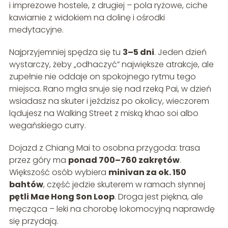
i imprezowe hostele, z drugiej – pola ryżowe, ciche
kawiarnie z widokiem na dolinę i ośrodki
medytacyjne.
Najprzyjemniej spędza się tu
3–5 dni
. Jeden dzień
wystarczy, żeby „odhaczyć” największe atrakcje, ale
zupełnie nie oddaje on spokojnego rytmu tego
miejsca. Rano mgła snuje się nad rzeką Pai, w dzień
wsiadasz na skuter i jeździsz po okolicy, wieczorem
lądujesz na Walking Street z miską khao soi albo
wegańskiego curry.
Dojazd z Chiang Mai to osobna przygoda: trasa
przez góry ma
ponad 700–760 zakrętów
.
Większość osób wybiera
minivan za ok. 150
bahtów
, część jedzie skuterem w ramach słynnej
pętli Mae Hong Son Loop
. Droga jest piękna, ale
męcząca – leki na chorobę lokomocyjną naprawdę
się przydają.