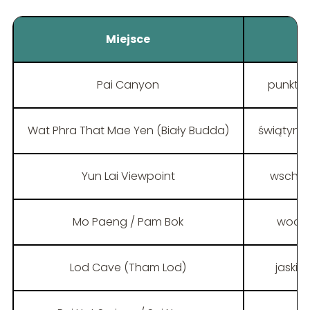
Miejsce
Pai Canyon
punkt w
Wat Phra That Mae Yen (Biały Budda)
świątyni
Yun Lai Viewpoint
wschód 
Mo Paeng / Pam Bok
wodos
Lod Cave (Tham Lod)
jaski