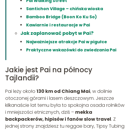
Pai Walking Street
Santichon Village – chińska wioska
Bamboo Bridge (Boon Ko Ku So)
Kawiarnie i restauracje w Pai
Jak zaplanować pobyt w Pai?
Najważniejsze atrakcje Pai w pigułce
Praktyczne wskazówki do zwiedzania Pai
Jakie jest Pai na północy
Tajlandii?
Pai leży około
130 km od Chiang Mai
, w dolinie
otoczonej górami i lasem deszczowym. Jeszcze
kilkanaście lat temu była to spokojna osada rolników
i mniejszości etnicznych, dziś –
mekka
backpackerów, hipisów i fanów slow travel
. Z
jednej strony znajdziesz tu reggae bary, Tipsy Tubing