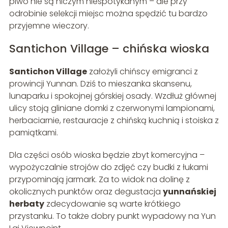
piwo nie są niczym niespotykanym – ale przy
odrobinie selekcji miejsc można spędzić tu bardzo
przyjemne wieczory.
Santichon Village – chińska wioska
Santichon Village
założyli chińscy emigranci z
prowincji Yunnan. Dziś to mieszanka skansenu,
lunaparku i spokojnej górskiej osady. Wzdłuż głównej
ulicy stoją gliniane domki z czerwonymi lampionami,
herbaciarnie, restauracje z chińską kuchnią i stoiska z
pamiątkami.
Dla części osób wioska będzie zbyt komercyjna –
wypożyczalnie strojów do zdjęć czy budki z łukami
przypominają jarmark. Za to widok na dolinę z
okolicznych punktów oraz degustacja
yunnańskiej
herbaty
zdecydowanie są warte krótkiego
przystanku. To także dobry punkt wypadowy na Yun