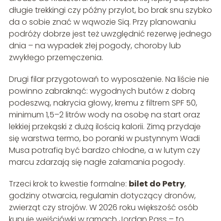
długie trekkingi czy późny przylot, bo brak snu szybko
da o sobie znać w wąwozie Siq. Przy planowaniu
podróży dobrze jest też uwzględnić rezerwę jednego
dnia – na wypadek złej pogody, choroby lub
zwykłego przemęczenia.
Drugi filar przygotowań to wyposażenie. Na liście nie
powinno zabraknąć: wygodnych butów z dobrą
podeszwą, nakrycia głowy, kremu z filtrem SPF 50,
minimum 1,5–2 litrów wody na osobę na start oraz
lekkiej przekąski z dużą ilością kalorii. Zimą przydaje
się warstwa termo, bo poranki w pustynnym Wadi
Musa potrafią być bardzo chłodne, a w lutym czy
marcu zdarzają się nagłe załamania pogody.
Trzeci krok to kwestie formalne:
bilet do Petry
,
godziny otwarcia, regulamin dotyczący dronów,
zwierząt czy strojów. W 2026 roku większość osób
kupuje wejściówki w ramach Jordan Pass – to