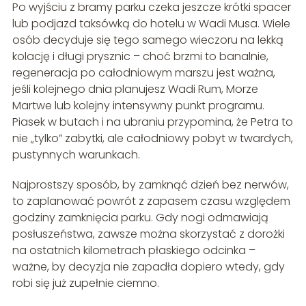
Po wyjściu z bramy parku czeka jeszcze krótki spacer
lub podjazd taksówką do hotelu w Wadi Musa. Wiele
osób decyduje się tego samego wieczoru na lekką
kolację i długi prysznic – choć brzmi to banalnie,
regeneracja po całodniowym marszu jest ważna,
jeśli kolejnego dnia planujesz Wadi Rum, Morze
Martwe lub kolejny intensywny punkt programu.
Piasek w butach i na ubraniu przypomina, że Petra to
nie „tylko” zabytki, ale całodniowy pobyt w twardych,
pustynnych warunkach.
Najprostszy sposób, by zamknąć dzień bez nerwów,
to zaplanować powrót z zapasem czasu względem
godziny zamknięcia parku. Gdy nogi odmawiają
posłuszeństwa, zawsze można skorzystać z dorożki
na ostatnich kilometrach płaskiego odcinka –
ważne, by decyzja nie zapadła dopiero wtedy, gdy
robi się już zupełnie ciemno.