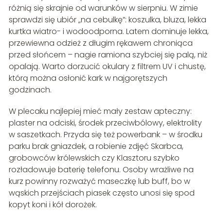
różnią się skrajnie od warunków w sierpniu. W zimie
sprawdzi się ubiór „na cebulkę”: koszulka, bluza, lekka
kurtka wiatro- i wodoodporna. Latem dominuje lekka,
przewiewna odzież z długim rękawem chroniąca
przed słońcem – nagie ramiona szybciej się palą, niż
opalają. Warto dorzucić okulary z filtrem UV i chustę,
którą można osłonić kark w najgorętszych
godzinach.
W plecaku najlepiej mieć mały zestaw apteczny:
plaster na odciski, środek przeciwbólowy, elektrolity
w saszetkach. Przyda się też powerbank – w środku
parku brak gniazdek, a robienie zdjęć Skarbca,
grobowców królewskich czy Klasztoru szybko
rozładowuje baterię telefonu. Osoby wrażliwe na
kurz powinny rozważyć maseczkę lub buff, bo w
wąskich przejściach piasek często unosi się spod
kopyt koni i kół dorożek.