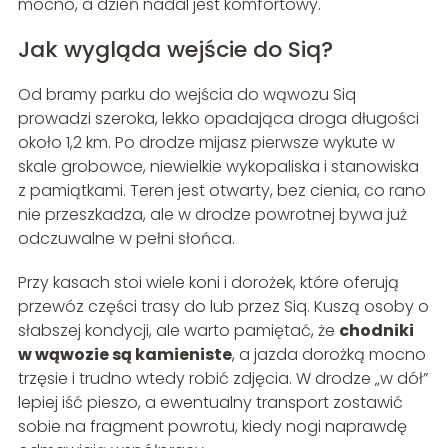
mocno, a dzień nadal jest komfortowy.
Jak wygląda wejście do Siq?
Od bramy parku do wejścia do wąwozu Siq
prowadzi szeroka, lekko opadająca droga długości
około 1,2 km. Po drodze mijasz pierwsze wykute w
skale grobowce, niewielkie wykopaliska i stanowiska
z pamiątkami. Teren jest otwarty, bez cienia, co rano
nie przeszkadza, ale w drodze powrotnej bywa już
odczuwalne w pełni słońca.
Przy kasach stoi wiele koni i dorożek, które oferują
przewóz części trasy do lub przez Siq. Kuszą osoby o
słabszej kondycji, ale warto pamiętać, że
chodniki
w wąwozie są kamieniste
, a jazda dorożką mocno
trzęsie i trudno wtedy robić zdjęcia. W drodze „w dół”
lepiej iść pieszo, a ewentualny transport zostawić
sobie na fragment powrotu, kiedy nogi naprawdę