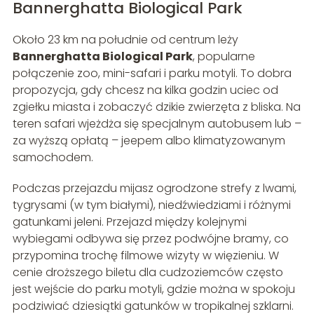
Bannerghatta Biological Park
Około 23 km na południe od centrum leży
Bannerghatta Biological Park
, popularne
połączenie zoo, mini-safari i parku motyli. To dobra
propozycja, gdy chcesz na kilka godzin uciec od
zgiełku miasta i zobaczyć dzikie zwierzęta z bliska. Na
teren safari wjeżdża się specjalnym autobusem lub –
za wyższą opłatą – jeepem albo klimatyzowanym
samochodem.
Podczas przejazdu mijasz ogrodzone strefy z lwami,
tygrysami (w tym białymi), niedźwiedziami i różnymi
gatunkami jeleni. Przejazd między kolejnymi
wybiegami odbywa się przez podwójne bramy, co
przypomina trochę filmowe wizyty w więzieniu. W
cenie droższego biletu dla cudzoziemców często
jest wejście do parku motyli, gdzie można w spokoju
podziwiać dziesiątki gatunków w tropikalnej szklarni.