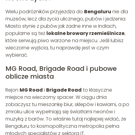
Wielu podróżników przyjeżdża do
Bengaluru
nie dla
muzeów, lecz dla życia ulicznego, pubów i jedzenia.
Miasto słynie z pubów jak żadne inne w Indiach,
popularne są też
lokalne browary rzemieślnicze
,
które serwują piwo warzone na miejscu. Jeśli lubisz
wieczorne wyjścia, tu naprawdę jest w czym
wybierać.
MG Road, Brigade Road i pubowe
oblicze miasta
Rejon
MG Road
i
Brigade Road
to klasyczne
miejsce na wieczorny spacer. W ciągu dnia
zobaczysz tu mieszankę biur, sklepów i kawiarni, a po
zmroku ulice wypełniają się światłami neonów i
muzyką z barów. To właśnie tutaj najlepiej widać, że
Bengaluru to kosmopolityczna metropolia pełna
młodych specjalistów z sektora IT.