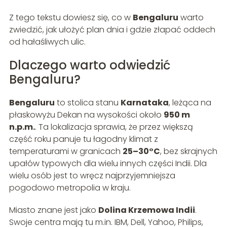
Z tego tekstu dowiesz się, co w
Bengaluru
warto
zwiedzić, jak ułożyć plan dnia i gdzie złapać oddech
od hałaśliwych ulic.
Dlaczego warto odwiedzić
Bengaluru?
Bengaluru
to stolica stanu
Karnataka
, leżąca na
płaskowyżu Dekan na wysokości około
950 m
n.p.m.
. Ta lokalizacja sprawia, że przez większą
część roku panuje tu łagodny klimat z
temperaturami w granicach
25–30°C
, bez skrajnych
upałów typowych dla wielu innych części Indii. Dla
wielu osób jest to wręcz najprzyjemniejsza
pogodowo metropolia w kraju.
Miasto znane jest jako
Dolina Krzemowa Indii
.
Swoje centra mają tu m.in. IBM, Dell, Yahoo, Philips,