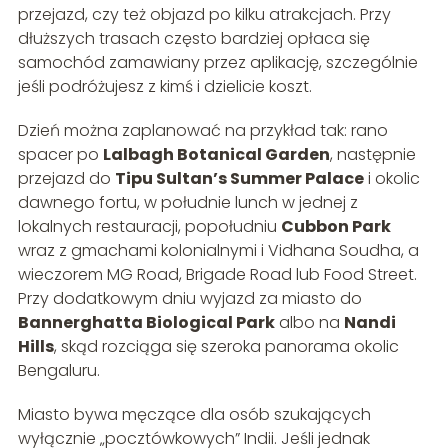
przejazd, czy też objazd po kilku atrakcjach. Przy
dłuższych trasach często bardziej opłaca się
samochód zamawiany przez aplikację, szczególnie
jeśli podróżujesz z kimś i dzielicie koszt.
Dzień można zaplanować na przykład tak: rano
spacer po
Lalbagh Botanical Garden
, następnie
przejazd do
Tipu Sultan’s Summer Palace
i okolic
dawnego fortu, w południe lunch w jednej z
lokalnych restauracji, popołudniu
Cubbon Park
wraz z gmachami kolonialnymi i Vidhana Soudha, a
wieczorem MG Road, Brigade Road lub Food Street.
Przy dodatkowym dniu wyjazd za miasto do
Bannerghatta Biological Park
albo na
Nandi
Hills
, skąd rozciąga się szeroka panorama okolic
Bengaluru.
Miasto bywa męczące dla osób szukających
wyłącznie „pocztówkowych” Indii. Jeśli jednak