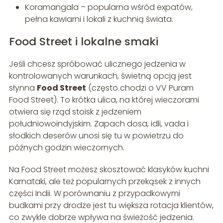
Koramangala – popularna wśród expatów,
pełna kawiarni i lokali z kuchnią świata.
Food Street i lokalne smaki
Jeśli chcesz spróbować ulicznego jedzenia w
kontrolowanych warunkach, świetną opcją jest
słynna
Food Street
(często chodzi o VV Puram
Food Street). To krótka ulica, na której wieczorami
otwiera się rząd stoisk z jedzeniem
południowoindyjskim. Zapach dosa, idli, vada i
słodkich deserów unosi się tu w powietrzu do
późnych godzin wieczornych.
Na Food Street możesz skosztować klasyków kuchni
Karnataki, ale też popularnych przekąsek z innych
części Indii. W porównaniu z przypadkowymi
budkami przy drodze jest tu większa rotacja klientów,
co zwykle dobrze wpływa na świeżość jedzenia.