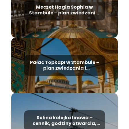
Meczet Hagia Sophia w
Stambule – plan zwiedzania,
historia, bilety
Pałac Topkapı w Stambule –
plan zwiedzania i
najważniejsze atrakcje
Solina kolejka linowa –
cennik, godziny otwarcia,