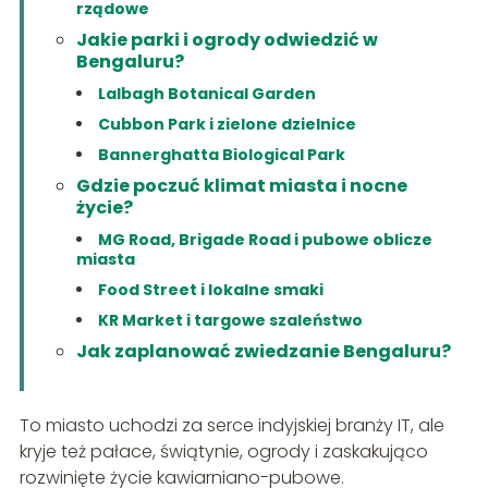
rządowe
Jakie parki i ogrody odwiedzić w
Bengaluru?
Lalbagh Botanical Garden
Cubbon Park i zielone dzielnice
Bannerghatta Biological Park
Gdzie poczuć klimat miasta i nocne
życie?
MG Road, Brigade Road i pubowe oblicze
miasta
Food Street i lokalne smaki
KR Market i targowe szaleństwo
Jak zaplanować zwiedzanie Bengaluru?
To miasto uchodzi za serce indyjskiej branży IT, ale
kryje też pałace, świątynie, ogrody i zaskakująco
rozwinięte życie kawiarniano-pubowe.