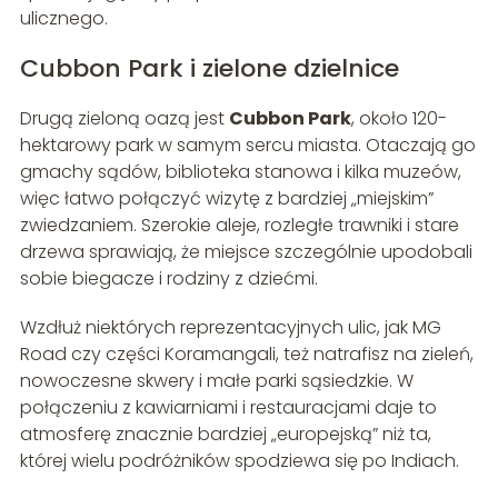
ulicznego.
Cubbon Park i zielone dzielnice
Drugą zieloną oazą jest
Cubbon Park
, około 120-
hektarowy park w samym sercu miasta. Otaczają go
gmachy sądów, biblioteka stanowa i kilka muzeów,
więc łatwo połączyć wizytę z bardziej „miejskim”
zwiedzaniem. Szerokie aleje, rozległe trawniki i stare
drzewa sprawiają, że miejsce szczególnie upodobali
sobie biegacze i rodziny z dziećmi.
Wzdłuż niektórych reprezentacyjnych ulic, jak MG
Road czy części Koramangali, też natrafisz na zieleń,
nowoczesne skwery i małe parki sąsiedzkie. W
połączeniu z kawiarniami i restauracjami daje to
atmosferę znacznie bardziej „europejską” niż ta,
której wielu podróżników spodziewa się po Indiach.