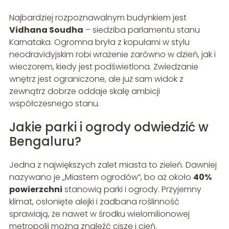
Najbardziej rozpoznawalnym budynkiem jest
Vidhana Soudha
– siedziba parlamentu stanu
Karnataka. Ogromna bryła z kopułami w stylu
neodravidyjskim robi wrażenie zarówno w dzień, jak i
wieczorem, kiedy jest podświetlona. Zwiedzanie
wnętrz jest ograniczone, ale już sam widok z
zewnątrz dobrze oddaje skalę ambicji
współczesnego stanu.
Jakie parki i ogrody odwiedzić w
Bengaluru?
Jedna z największych zalet miasta to zieleń. Dawniej
nazywano je „Miastem ogrodów”, bo aż około
40%
powierzchni
stanowią parki i ogrody. Przyjemny
klimat, osłonięte alejki i zadbana roślinność
sprawiają, że nawet w środku wielomilionowej
metropolii można znaleźć ciszę i cień.