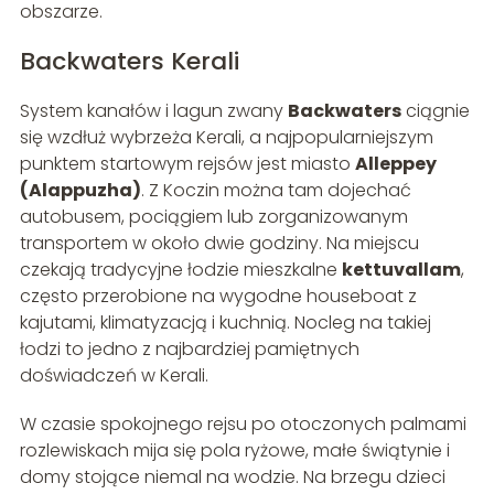
obszarze.
Backwaters Kerali
System kanałów i lagun zwany
Backwaters
ciągnie
się wzdłuż wybrzeża Kerali, a najpopularniejszym
punktem startowym rejsów jest miasto
Alleppey
(Alappuzha)
. Z Koczin można tam dojechać
autobusem, pociągiem lub zorganizowanym
transportem w około dwie godziny. Na miejscu
czekają tradycyjne łodzie mieszkalne
kettuvallam
,
często przerobione na wygodne houseboat z
kajutami, klimatyzacją i kuchnią. Nocleg na takiej
łodzi to jedno z najbardziej pamiętnych
doświadczeń w Kerali.
W czasie spokojnego rejsu po otoczonych palmami
rozlewiskach mija się pola ryżowe, małe świątynie i
domy stojące niemal na wodzie. Na brzegu dzieci