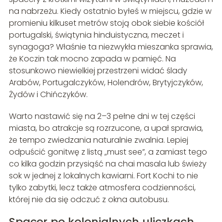
na nabrzeżu. Kiedy ostatnio byłeś w miejscu, gdzie w
promieniu kilkuset metrów stoją obok siebie kościół
portugalski, świątynia hinduistyczna, meczet i
synagoga? Właśnie ta niezwykła mieszanka sprawia,
że Koczin tak mocno zapada w pamięć. Na
stosunkowo niewielkiej przestrzeni widać ślady
Arabów, Portugalczyków, Holendrów, Brytyjczyków,
Żydów i Chińczyków.
Warto nastawić się na 2–3 pełne dni w tej części
miasta, bo atrakcje są rozrzucone, a upał sprawia,
że tempo zwiedzania naturalnie zwalnia. Lepiej
odpuścić gonitwę z listą „must see”, a zamiast tego
co kilka godzin przysiąść na chai masala lub świeży
sok w jednej z lokalnych kawiarni. Fort Kochi to nie
tylko zabytki, lecz także atmosfera codzienności,
której nie da się odczuć z okna autobusu.
Spacer po kolonialnych uliczkach