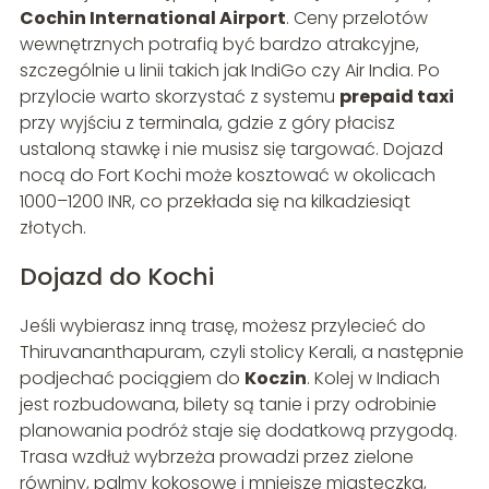
Cochin International Airport
. Ceny przelotów
wewnętrznych potrafią być bardzo atrakcyjne,
szczególnie u linii takich jak IndiGo czy Air India. Po
przylocie warto skorzystać z systemu
prepaid taxi
przy wyjściu z terminala, gdzie z góry płacisz
ustaloną stawkę i nie musisz się targować. Dojazd
nocą do Fort Kochi może kosztować w okolicach
1000–1200 INR, co przekłada się na kilkadziesiąt
złotych.
Dojazd do Kochi
Jeśli wybierasz inną trasę, możesz przylecieć do
Thiruvananthapuram, czyli stolicy Kerali, a następnie
podjechać pociągiem do
Koczin
. Kolej w Indiach
jest rozbudowana, bilety są tanie i przy odrobinie
planowania podróż staje się dodatkową przygodą.
Trasa wzdłuż wybrzeża prowadzi przez zielone
równiny, palmy kokosowe i mniejsze miasteczka,