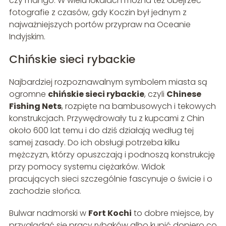
czy mango. W wielu lokalach można też obejrzeć
fotografie z czasów, gdy Koczin był jednym z
najważniejszych portów przypraw na Oceanie
Indyjskim.
Chińskie sieci rybackie
Najbardziej rozpoznawalnym symbolem miasta są
ogromne
chińskie sieci rybackie
, czyli
Chinese
Fishing Nets
, rozpięte na bambusowych i tekowych
konstrukcjach. Przywędrowały tu z kupcami z Chin
około 600 lat temu i do dziś działają według tej
samej zasady. Do ich obsługi potrzeba kilku
mężczyzn, którzy opuszczają i podnoszą konstrukcję
przy pomocy systemu ciężarków. Widok
pracujących sieci szczególnie fascynuje o świcie i o
zachodzie słońca.
Bulwar nadmorski w
Fort Kochi
to dobre miejsce, by
przyglądać się pracy rybaków albo kupić dopiero co