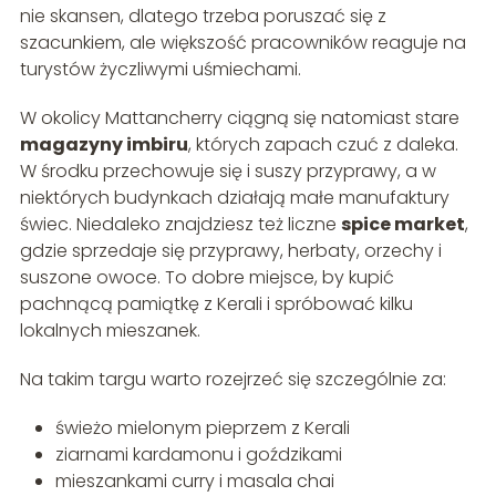
nie skansen, dlatego trzeba poruszać się z
szacunkiem, ale większość pracowników reaguje na
turystów życzliwymi uśmiechami.
W okolicy Mattancherry ciągną się natomiast stare
magazyny imbiru
, których zapach czuć z daleka.
W środku przechowuje się i suszy przyprawy, a w
niektórych budynkach działają małe manufaktury
świec. Niedaleko znajdziesz też liczne
spice market
,
gdzie sprzedaje się przyprawy, herbaty, orzechy i
suszone owoce. To dobre miejsce, by kupić
pachnącą pamiątkę z Kerali i spróbować kilku
lokalnych mieszanek.
Na takim targu warto rozejrzeć się szczególnie za:
świeżo mielonym pieprzem z Kerali
ziarnami kardamonu i goździkami
mieszankami curry i masala chai