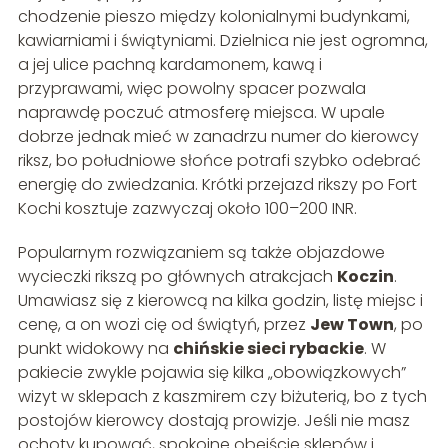
chodzenie pieszo między kolonialnymi budynkami,
kawiarniami i świątyniami. Dzielnica nie jest ogromna,
a jej ulice pachną kardamonem, kawą i
przyprawami, więc powolny spacer pozwala
naprawdę poczuć atmosferę miejsca. W upale
dobrze jednak mieć w zanadrzu numer do kierowcy
riksz, bo południowe słońce potrafi szybko odebrać
energię do zwiedzania. Krótki przejazd rikszy po Fort
Kochi kosztuje zazwyczaj około 100–200 INR.
Popularnym rozwiązaniem są także objazdowe
wycieczki rikszą po głównych atrakcjach
Koczin
.
Umawiasz się z kierowcą na kilka godzin, listę miejsc i
cenę, a on wozi cię od świątyń, przez
Jew Town
, po
punkt widokowy na
chińskie sieci rybackie
. W
pakiecie zwykle pojawia się kilka „obowiązkowych”
wizyt w sklepach z kaszmirem czy biżuterią, bo z tych
postojów kierowcy dostają prowizje. Jeśli nie masz
ochoty kupować, spokojne obejście sklepów i