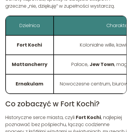
grzeczne „nie, dziękuję” w zupełności wystarczą.
Dzielnica
Charakter
Fort Kochi
Kolonialne wille, kawiar
Mattancherry
Pałace,
Jew Town
, maga
Ernakulam
Nowoczesne centrum, biurowce
Co zobaczyć w Fort Kochi?
Historyczne serce miasta, czyli
Fort Kochi
, najlepiej
poznawać bez pośpiechu, łącząc codzienne
spacery z krótkimi wizytami w świątyniach, muzeach i