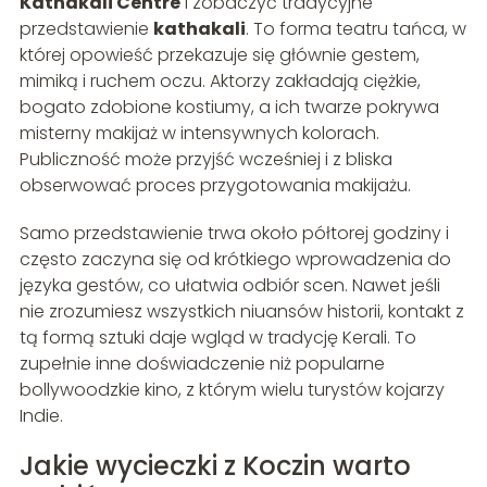
Kathakali Centre
i zobaczyć tradycyjne
przedstawienie
kathakali
. To forma teatru tańca, w
której opowieść przekazuje się głównie gestem,
mimiką i ruchem oczu. Aktorzy zakładają ciężkie,
bogato zdobione kostiumy, a ich twarze pokrywa
misterny makijaż w intensywnych kolorach.
Publiczność może przyjść wcześniej i z bliska
obserwować proces przygotowania makijażu.
Samo przedstawienie trwa około półtorej godziny i
często zaczyna się od krótkiego wprowadzenia do
języka gestów, co ułatwia odbiór scen. Nawet jeśli
nie zrozumiesz wszystkich niuansów historii, kontakt z
tą formą sztuki daje wgląd w tradycję Kerali. To
zupełnie inne doświadczenie niż popularne
bollywoodzkie kino, z którym wielu turystów kojarzy
Indie.
Jakie wycieczki z Koczin warto