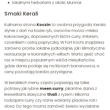
lokalnymi herbatami z okolic Munnar
Smaki Kerali
Kulinarna strona
Koczin
to osobna przygoda. Kerala
słynie z dań na bazie ryb, owoców morza i mleka
kokosowego, doprawionych liśćmi curry, imbirem,
czosnkiem i ostrą papryczką. W Fort Kochi znajdziesz
zarówno proste, lokalne jadłodajnie, jak i klimatyczne
restauracje w kolonialnych willach. Warto zjeść choć
raz w miejscu popularnym wśród mieszkańców,
gdzie dania podaje się na liściach bananowca, a
ceny pozostają bardzo przystępne.
W keralskich menu często pojawiają się takie
potrawy jak rybne
meen curry
, pikantne dania z
krewetkami, klasyczne
thali
z ryżem i kilkoma
rodzajami curry czy różne warianty placków roti i
dosa. Do tego można zamówić świeżo wyciskane