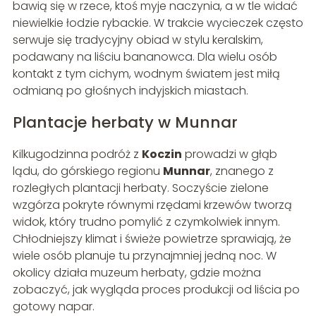
bawią się w rzece, ktoś myje naczynia, a w tle widać
niewielkie łodzie rybackie. W trakcie wycieczek często
serwuje się tradycyjny obiad w stylu keralskim,
podawany na liściu bananowca. Dla wielu osób
kontakt z tym cichym, wodnym światem jest miłą
odmianą po głośnych indyjskich miastach.
Plantacje herbaty w Munnar
Kilkugodzinna podróż z
Koczin
prowadzi w głąb
lądu, do górskiego regionu
Munnar
, znanego z
rozległych plantacji herbaty. Soczyście zielone
wzgórza pokryte równymi rzędami krzewów tworzą
widok, który trudno pomylić z czymkolwiek innym.
Chłodniejszy klimat i świeże powietrze sprawiają, że
wiele osób planuje tu przynajmniej jedną noc. W
okolicy działa muzeum herbaty, gdzie można
zobaczyć, jak wygląda proces produkcji od liścia po
gotowy napar.