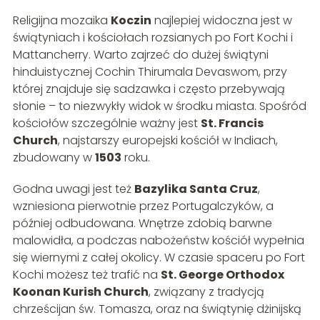
Religijna mozaika
Koczin
najlepiej widoczna jest w
świątyniach i kościołach rozsianych po Fort Kochi i
Mattancherry. Warto zajrzeć do dużej świątyni
hinduistycznej Cochin Thirumala Devaswom, przy
której znajduje się sadzawka i często przebywają
słonie – to niezwykły widok w środku miasta. Spośród
kościołów szczególnie ważny jest
St. Francis
Church
, najstarszy europejski kościół w Indiach,
zbudowany w
1503
roku.
Godna uwagi jest też
Bazylika Santa Cruz
,
wzniesiona pierwotnie przez Portugalczyków, a
później odbudowana. Wnętrze zdobią barwne
malowidła, a podczas nabożeństw kościół wypełnia
się wiernymi z całej okolicy. W czasie spaceru po Fort
Kochi możesz też trafić na
St. George Orthodox
Koonan Kurish Church
, związany z tradycją
chrześcijan św. Tomasza, oraz na świątynię dżinijską