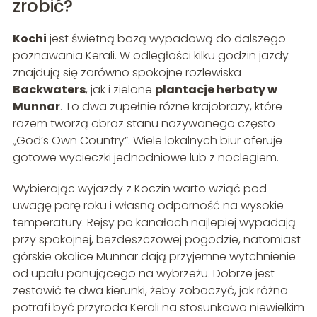
zrobić?
Kochi
jest świetną bazą wypadową do dalszego
poznawania Kerali. W odległości kilku godzin jazdy
znajdują się zarówno spokojne rozlewiska
Backwaters
, jak i zielone
plantacje herbaty w
Munnar
. To dwa zupełnie różne krajobrazy, które
razem tworzą obraz stanu nazywanego często
„God’s Own Country”. Wiele lokalnych biur oferuje
gotowe wycieczki jednodniowe lub z noclegiem.
Wybierając wyjazdy z Koczin warto wziąć pod
uwagę porę roku i własną odporność na wysokie
temperatury. Rejsy po kanałach najlepiej wypadają
przy spokojnej, bezdeszczowej pogodzie, natomiast
górskie okolice Munnar dają przyjemne wytchnienie
od upału panującego na wybrzeżu. Dobrze jest
zestawić te dwa kierunki, żeby zobaczyć, jak różna
potrafi być przyroda Kerali na stosunkowo niewielkim