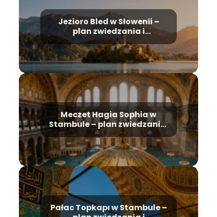
Jezioro Bled w Słowenii –
plan zwiedzania i
najważniejsze atrakcje
Meczet Hagia Sophia w
Stambule – plan zwiedzania,
historia, bilety
Pałac Topkapı w Stambule –