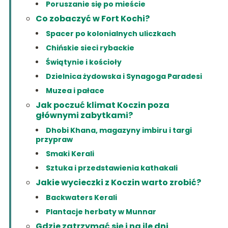
Poruszanie się po mieście
Co zobaczyć w Fort Kochi?
Spacer po kolonialnych uliczkach
Chińskie sieci rybackie
Świątynie i kościoły
Dzielnica żydowska i Synagoga Paradesi
Muzea i pałace
Jak poczuć klimat Koczin poza
głównymi zabytkami?
Dhobi Khana, magazyny imbiru i targi
przypraw
Smaki Kerali
Sztuka i przedstawienia kathakali
Jakie wycieczki z Koczin warto zrobić?
Backwaters Kerali
Plantacje herbaty w Munnar
Gdzie zatrzymać się i na ile dni