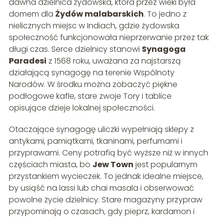
dawna dzielnica żydowska, która przez wieki była
domem dla
Żydów malabarskich
. To jedno z
nielicznych miejsc w Indiach, gdzie żydowska
społeczność funkcjonowała nieprzerwanie przez tak
długi czas. Serce dzielnicy stanowi
Synagoga
Paradesi
z 1568 roku, uważana za najstarszą
działającą synagogę na terenie Wspólnoty
Narodów. W środku można zobaczyć piękne
podłogowe kafle, stare zwoje Tory i tablice
opisujące dzieje lokalnej społeczności.
Otaczające synagogę uliczki wypełniają sklepy z
antykami, pamiątkami, tkaninami, perfumami i
przyprawami. Ceny potrafią być wyższe niż w innych
częściach miasta, bo
Jew Town
jest popularnym
przystankiem wycieczek. To jednak idealne miejsce,
by usiąść na lassi lub chai masala i obserwować
powolne życie dzielnicy. Stare magazyny przypraw
przypominają o czasach, gdy pieprz, kardamon i