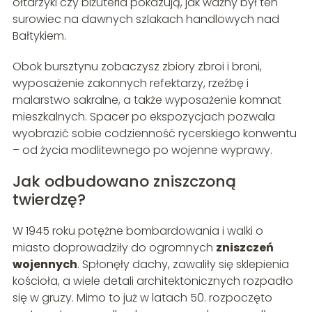
ołtarzyki czy biżuteria pokazują, jak ważny był ten
surowiec na dawnych szlakach handlowych nad
Bałtykiem.
Obok bursztynu zobaczysz zbiory zbroi i broni,
wyposażenie zakonnych refektarzy, rzeźbę i
malarstwo sakralne, a także wyposażenie komnat
mieszkalnych. Spacer po ekspozycjach pozwala
wyobrazić sobie codzienność rycerskiego konwentu
– od życia modlitewnego po wojenne wyprawy.
Jak odbudowano zniszczoną
twierdzę?
W 1945 roku potężne bombardowania i walki o
miasto doprowadziły do ogromnych
zniszczeń
wojennych
. Spłonęły dachy, zawaliły się sklepienia
kościoła, a wiele detali architektonicznych rozpadło
się w gruzy. Mimo to już w latach 50. rozpoczęto