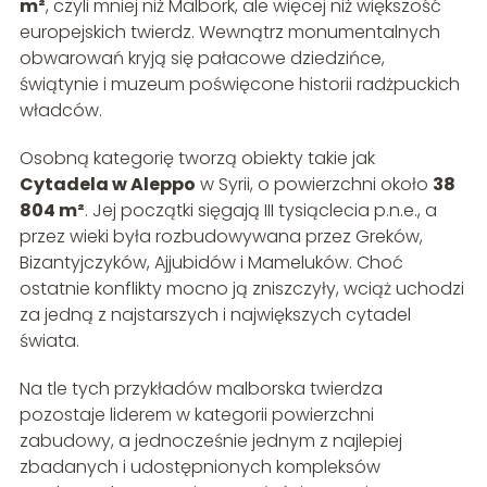
m²
, czyli mniej niż Malbork, ale więcej niż większość
europejskich twierdz. Wewnątrz monumentalnych
obwarowań kryją się pałacowe dziedzińce,
świątynie i muzeum poświęcone historii radżpuckich
władców.
Osobną kategorię tworzą obiekty takie jak
Cytadela w Aleppo
w Syrii, o powierzchni około
38
804 m²
. Jej początki sięgają III tysiąclecia p.n.e., a
przez wieki była rozbudowywana przez Greków,
Bizantyjczyków, Ajjubidów i Mameluków. Choć
ostatnie konflikty mocno ją zniszczyły, wciąż uchodzi
za jedną z najstarszych i największych cytadel
świata.
Na tle tych przykładów malborska twierdza
pozostaje liderem w kategorii powierzchni
zabudowy, a jednocześnie jednym z najlepiej
zbadanych i udostępnionych kompleksów