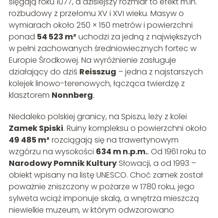
sięgają roku 1077, a dzisiejszy rozmiar to efekt m.in.
rozbudowy z przełomu XV i XVI wieku. Masyw o
wymiarach około 250 × 150 metrów i powierzchni
ponad
54 523 m²
uchodzi za jedną z największych
w pełni zachowanych średniowiecznych fortec w
Europie Środkowej. Na wyróżnienie zasługuje
działający do dziś
Reisszug
– jedna z najstarszych
kolejek linowo-terenowych, łącząca twierdzę z
klasztorem
Nonnberg
.
Niedaleko polskiej granicy, na Spiszu, leży z kolei
Zamek Spiski
. Ruiny kompleksu o powierzchni około
49 485 m²
rozciągają się na trawertynowym
wzgórzu na wysokości
634 m n.p.m.
. Od 1961 roku to
Narodowy Pomnik Kultury
Słowacji, a od 1993 –
obiekt wpisany na listę UNESCO. Choć zamek został
poważnie zniszczony w pożarze w 1780 roku, jego
sylweta wciąż imponuje skalą, a wnętrza mieszczą
niewielkie muzeum, w którym odwzorowano