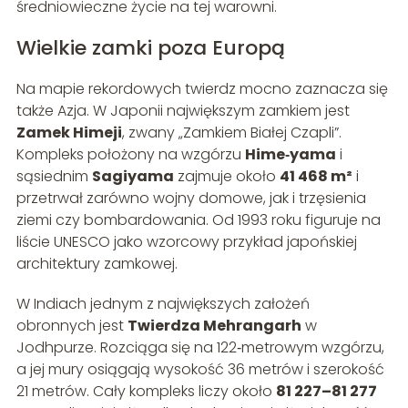
średniowieczne życie na tej warowni.
Wielkie zamki poza Europą
Na mapie rekordowych twierdz mocno zaznacza się
także Azja. W Japonii największym zamkiem jest
Zamek Himeji
, zwany „Zamkiem Białej Czapli”.
Kompleks położony na wzgórzu
Hime‑yama
i
sąsiednim
Sagiyama
zajmuje około
41 468 m²
i
przetrwał zarówno wojny domowe, jak i trzęsienia
ziemi czy bombardowania. Od 1993 roku figuruje na
liście UNESCO jako wzorcowy przykład japońskiej
architektury zamkowej.
W Indiach jednym z największych założeń
obronnych jest
Twierdza Mehrangarh
w
Jodhpurze. Rozciąga się na 122‑metrowym wzgórzu,
a jej mury osiągają wysokość 36 metrów i szerokość
21 metrów. Cały kompleks liczy około
81 227–81 277