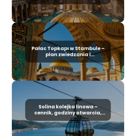
historia, bilety
Pałac Topkapı w Stambule –
plan zwiedzania i
najważniejsze atrakcje
Solina kolejka linowa –
cennik, godziny otwarcia,
informacje