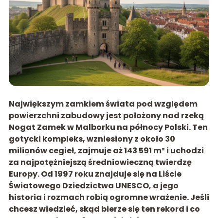
Największym zamkiem świata pod względem
powierzchni zabudowy jest położony nad rzeką
Nogat
Zamek w Malborku
na północy Polski. Ten
gotycki kompleks, wzniesiony z około
30
milionów cegieł
, zajmuje aż
143 591 m²
i uchodzi
za najpotężniejszą średniowieczną twierdzę
Europy. Od
1997 roku
znajduje się na
Liście
Światowego Dziedzictwa UNESCO
, a jego
historia i rozmach robią ogromne wrażenie. Jeśli
chcesz wiedzieć, skąd bierze się ten rekord i co