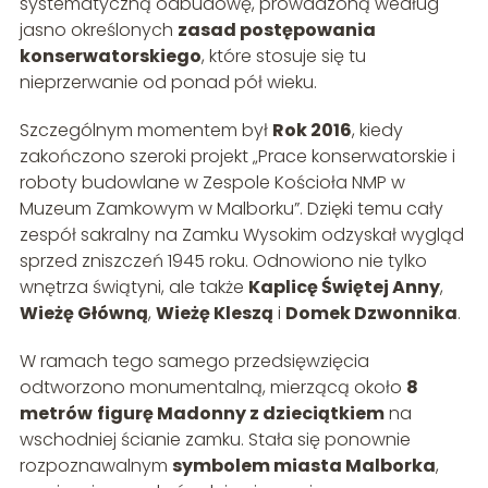
systematyczną odbudowę, prowadzoną według
jasno określonych
zasad postępowania
konserwatorskiego
, które stosuje się tu
nieprzerwanie od ponad pół wieku.
Szczególnym momentem był
Rok 2016
, kiedy
zakończono szeroki projekt „Prace konserwatorskie i
roboty budowlane w Zespole Kościoła NMP w
Muzeum Zamkowym w Malborku”. Dzięki temu cały
zespół sakralny na Zamku Wysokim odzyskał wygląd
sprzed zniszczeń 1945 roku. Odnowiono nie tylko
wnętrza świątyni, ale także
Kaplicę Świętej Anny
,
Wieżę Główną
,
Wieżę Kleszą
i
Domek Dzwonnika
.
W ramach tego samego przedsięwzięcia
odtworzono monumentalną, mierzącą około
8
metrów
figurę Madonny z dzieciątkiem
na
wschodniej ścianie zamku. Stała się ponownie
rozpoznawalnym
symbolem miasta Malborka
,