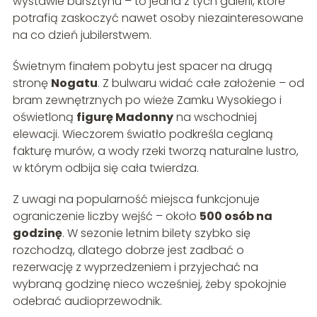
wystawie bursztynu – to jedna z tych galerii, które
potrafią zaskoczyć nawet osoby niezainteresowane
na co dzień jubilerstwem.
Świetnym finałem pobytu jest spacer na drugą
stronę
Nogatu
. Z bulwaru widać całe założenie – od
bram zewnętrznych po wieże Zamku Wysokiego i
oświetloną
figurę Madonny
na wschodniej
elewacji. Wieczorem światło podkreśla ceglaną
fakturę murów, a wody rzeki tworzą naturalne lustro,
w którym odbija się cała twierdza.
Z uwagi na popularność miejsca funkcjonuje
ograniczenie liczby wejść – około
500 osób na
godzinę
. W sezonie letnim bilety szybko się
rozchodzą, dlatego dobrze jest zadbać o
rezerwację z wyprzedzeniem i przyjechać na
wybraną godzinę nieco wcześniej, żeby spokojnie
odebrać audioprzewodnik.