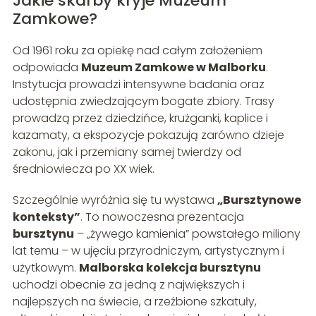
Jakie skarby kryje Muzeum
Zamkowe?
Od 1961 roku za opiekę nad całym założeniem
odpowiada
Muzeum Zamkowe w Malborku
.
Instytucja prowadzi intensywne badania oraz
udostępnia zwiedzającym bogate zbiory. Trasy
prowadzą przez dziedzińce, krużganki, kaplice i
kazamaty, a ekspozycje pokazują zarówno dzieje
zakonu, jak i przemiany samej twierdzy od
średniowiecza po XX wiek.
Szczególnie wyróżnia się tu wystawa
„Bursztynowe
konteksty”
. To nowoczesna prezentacja
bursztynu
– „żywego kamienia” powstałego miliony
lat temu – w ujęciu przyrodniczym, artystycznym i
użytkowym.
Malborska kolekcja bursztynu
uchodzi obecnie za jedną z największych i
najlepszych na świecie, a rzeźbione szkatuły,