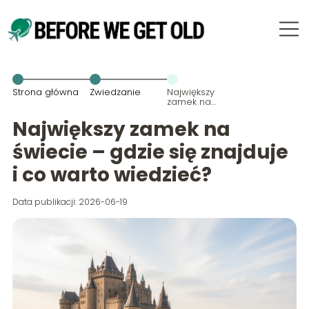
Strona główna
Zwiedzanie
Największy
zamek na
świecie –
gdzie się
Największy zamek na
znajduje i co
warto
świecie – gdzie się znajduje
wiedzieć?
i co warto wiedzieć?
Data publikacji: 2026-06-19