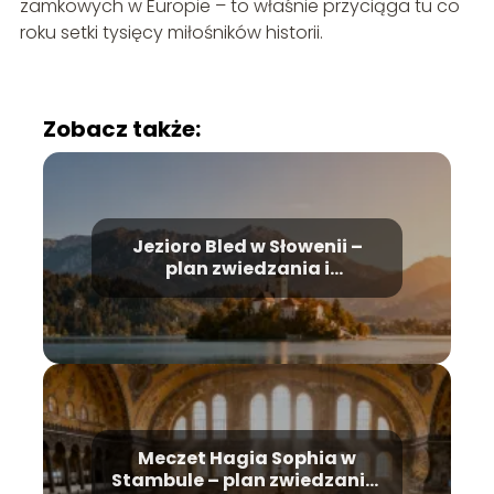
zamkowych w Europie – to właśnie przyciąga tu co
roku setki tysięcy miłośników historii.
Zobacz także:
Jezioro Bled w Słowenii –
plan zwiedzania i
najważniejsze atrakcje
Meczet Hagia Sophia w
Stambule – plan zwiedzania,