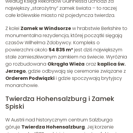
według Księgi Rekordów Guinnessa uchodzi za
największy „starożytny” zamek świata – to raczej
całe królewskie miasto niż pojedyncza twierdza.
Z kolei
Zamek w Windsorze
w hrabstwie Berkshire to
monumentalna rezydencja, której początki sięgają
czasów Wilhelma Zdobywcy. Kompleks o
powierzchni około
54 835 m²
jest dziś największym
stale zamieszkiwanym zamkiem na świecie. Wyróżnia
go rozbudowana
Okrągła Wieża
oraz
kaplica św.
Jerzego
, gdzie odbywają się ceremonie związane z
Orderem Podwiązki
i gdzie spoczywają brytyjscy
monarchowie.
Twierdza Hohensalzburg i Zamek
Spiski
W Austrii nad historycznym centrum Salzburga
góruje
Twierdza Hohensalzburg
. Jej korzenie