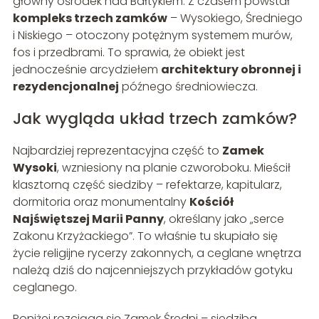
główny ośrodek nad Bałtykiem. Z czasem powstał
kompleks trzech zamków
– Wysokiego, Średniego
i Niskiego – otoczony potężnym systemem murów,
fos i przedbrami. To sprawia, że obiekt jest
jednocześnie arcydziełem
architektury obronnej i
rezydencjonalnej
późnego średniowiecza.
Jak wygląda układ trzech zamków?
Najbardziej reprezentacyjna część to
Zamek
Wysoki
, wzniesiony na planie czworoboku. Mieścił
klasztorną część siedziby – refektarze, kapitularz,
dormitoria oraz monumentalny
Kościół
Najświętszej Marii Panny
, określany jako „serce
Zakonu Krzyżackiego”. To właśnie tu skupiało się
życie religijne rycerzy zakonnych, a ceglane wnętrza
należą dziś do najcenniejszych przykładów gotyku
ceglanego.
Poniżej rozciąga się Zamek Średni – siedziba