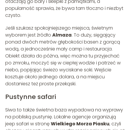
otaczają go bary i sklepiki z pamiątkami, a
popularność sprawia, że bywa tam tłoczno i niezbyt
czysto.
Jeśli szukasz spokojniejszego miejsca, świetnym
wyborem jest źródło
Almaza
. To duży, sięgający
ponad dwóch metrów głębokości basen z gorącą
wodą, a jednocześnie mały camp i restauracja.
Obiekt działa do późna, więc można tu przyjechać
po zmroku, moczyć się w ciepłej wodzie i patrzeć w
niebo, popijając świeżo wyciskane soki. Wejście
kosztuje około jednego dolara, a na miejscu
dostaniesz też proste przekąski.
Pustynne safari
Siwa to także świetna baza wypadowa na wyprawy
na pobliską pustynię. Lokalne agencje organizują
jeep safari w stronę
Wielkiego Morza Piasku
, czyli