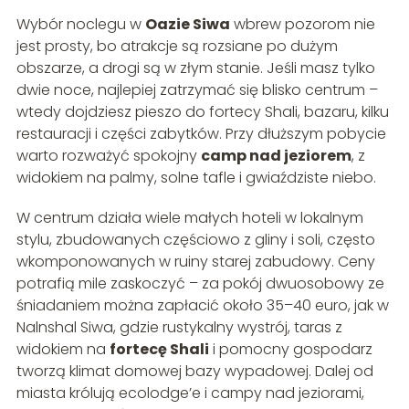
Wybór noclegu w
Oazie Siwa
wbrew pozorom nie
jest prosty, bo atrakcje są rozsiane po dużym
obszarze, a drogi są w złym stanie. Jeśli masz tylko
dwie noce, najlepiej zatrzymać się blisko centrum –
wtedy dojdziesz pieszo do fortecy Shali, bazaru, kilku
restauracji i części zabytków. Przy dłuższym pobycie
warto rozważyć spokojny
camp nad jeziorem
, z
widokiem na palmy, solne tafle i gwiaździste niebo.
W centrum działa wiele małych hoteli w lokalnym
stylu, zbudowanych częściowo z gliny i soli, często
wkomponowanych w ruiny starej zabudowy. Ceny
potrafią mile zaskoczyć – za pokój dwuosobowy ze
śniadaniem można zapłacić około 35–40 euro, jak w
Nalnshal Siwa, gdzie rustykalny wystrój, taras z
widokiem na
fortecę Shali
i pomocny gospodarz
tworzą klimat domowej bazy wypadowej. Dalej od
miasta królują ecolodge’e i campy nad jeziorami,