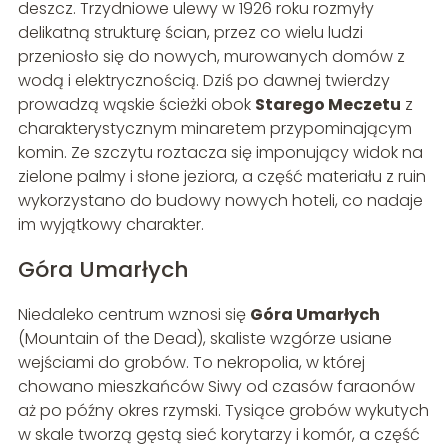
deszcz. Trzydniowe ulewy w 1926 roku rozmyły
delikatną strukturę ścian, przez co wielu ludzi
przeniosło się do nowych, murowanych domów z
wodą i elektrycznością. Dziś po dawnej twierdzy
prowadzą wąskie ścieżki obok
Starego Meczetu
z
charakterystycznym minaretem przypominającym
komin. Ze szczytu roztacza się imponujący widok na
zielone palmy i słone jeziora, a część materiału z ruin
wykorzystano do budowy nowych hoteli, co nadaje
im wyjątkowy charakter.
Góra Umarłych
Niedaleko centrum wznosi się
Góra Umarłych
(Mountain of the Dead), skaliste wzgórze usiane
wejściami do grobów. To nekropolia, w której
chowano mieszkańców Siwy od czasów faraonów
aż po późny okres rzymski. Tysiące grobów wykutych
w skale tworzą gęstą sieć korytarzy i komór, a część