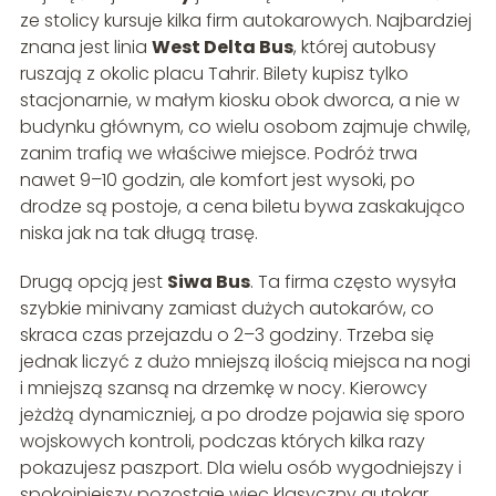
ze stolicy kursuje kilka firm autokarowych. Najbardziej
znana jest linia
West Delta Bus
, której autobusy
ruszają z okolic placu Tahrir. Bilety kupisz tylko
stacjonarnie, w małym kiosku obok dworca, a nie w
budynku głównym, co wielu osobom zajmuje chwilę,
zanim trafią we właściwe miejsce. Podróż trwa
nawet 9–10 godzin, ale komfort jest wysoki, po
drodze są postoje, a cena biletu bywa zaskakująco
niska jak na tak długą trasę.
Drugą opcją jest
Siwa Bus
. Ta firma często wysyła
szybkie minivany zamiast dużych autokarów, co
skraca czas przejazdu o 2–3 godziny. Trzeba się
jednak liczyć z dużo mniejszą ilością miejsca na nogi
i mniejszą szansą na drzemkę w nocy. Kierowcy
jeżdżą dynamiczniej, a po drodze pojawia się sporo
wojskowych kontroli, podczas których kilka razy
pokazujesz paszport. Dla wielu osób wygodniejszy i
spokojniejszy pozostaje więc klasyczny autokar