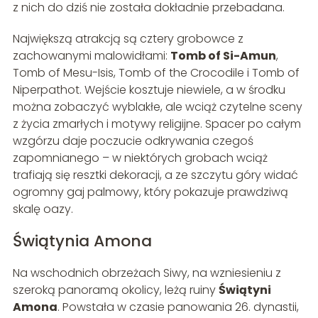
z nich do dziś nie została dokładnie przebadana.
Największą atrakcją są cztery grobowce z
zachowanymi malowidłami:
Tomb of Si-Amun
,
Tomb of Mesu-Isis, Tomb of the Crocodile i Tomb of
Niperpathot. Wejście kosztuje niewiele, a w środku
można zobaczyć wyblakłe, ale wciąż czytelne sceny
z życia zmarłych i motywy religijne. Spacer po całym
wzgórzu daje poczucie odkrywania czegoś
zapomnianego – w niektórych grobach wciąż
trafiają się resztki dekoracji, a ze szczytu góry widać
ogromny gaj palmowy, który pokazuje prawdziwą
skalę oazy.
Świątynia Amona
Na wschodnich obrzeżach Siwy, na wzniesieniu z
szeroką panoramą okolicy, leżą ruiny
Świątyni
Amona
. Powstała w czasie panowania 26. dynastii,