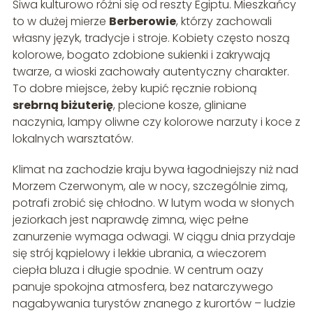
Siwa kulturowo różni się od reszty Egiptu. Mieszkańcy
to w dużej mierze
Berberowie
, którzy zachowali
własny język, tradycje i stroje. Kobiety często noszą
kolorowe, bogato zdobione sukienki i zakrywają
twarze, a wioski zachowały autentyczny charakter.
To dobre miejsce, żeby kupić ręcznie robioną
srebrną biżuterię
, plecione kosze, gliniane
naczynia, lampy oliwne czy kolorowe narzuty i koce z
lokalnych warsztatów.
Klimat na zachodzie kraju bywa łagodniejszy niż nad
Morzem Czerwonym, ale w nocy, szczególnie zimą,
potrafi zrobić się chłodno. W lutym woda w słonych
jeziorkach jest naprawdę zimna, więc pełne
zanurzenie wymaga odwagi. W ciągu dnia przydaje
się strój kąpielowy i lekkie ubrania, a wieczorem
ciepła bluza i długie spodnie. W centrum oazy
panuje spokojna atmosfera, bez natarczywego
nagabywania turystów znanego z kurortów – ludzie