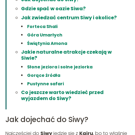
Gdzie spać w oazie Siwa?
Jak zwiedzać centrum Siwy i okolice?
Forteca Shali
Góra Umarłych
Świątynia Amona
Jakie naturalne atrakcje czekają w
Siwie?
Słone jeziora i solne jeziorka
Gorące źródła
Pustynne safari
Co jeszcze warto wiedzieć przed
wyjazdem do Siwy?
Jak dojechać do Siwy?
Najczęściej do
Siwy
jedzie się z
Kairu
, bo to właśnie