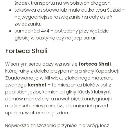
środek transportu na wyboistych drogach,
taksówka osobowa lub małe autko typu Suzuki –
najwygodniejsze rozwiązanie na cały dzień
zwiedzania,
samochód 4×4 – potrzebny przy wjeździe
głębiej w pustynię czy na jeep safari.
Forteca Shali
W samym sercu oazy wznosi się
forteca Shali
,
której ruiny z daleka przypominają skały Kapadocji.
Zbudowano ją w XIII wieku z lokalnego materiału
zwanego
kershef
– to mieszanka bloków soli z
pobliskich jezior, kamienia i gliny. Kiedyś labirynt
domów miał cztery, a nawet pięć kondygnacji i
mieścił setki mieszkańców, chroniąc ich przed
upałem, wiatrem i najazdami.
Największe zniszczenia przyniósł nie wróg, lecz