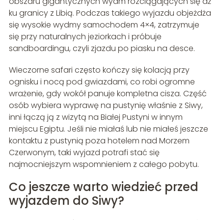
obszaru gigantycznych wydm rozciągających się aż
ku granicy z Libią. Podczas takiego wyjazdu objeżdża
się wysokie wydmy samochodem 4×4, zatrzymuje
się przy naturalnych jeziorkach i próbuje
sandboardingu, czyli zjazdu po piasku na desce.
Wieczorne safari często kończy się kolacją przy
ognisku i nocą pod gwiazdami, co robi ogromne
wrażenie, gdy wokół panuje kompletna cisza. Część
osób wybiera wyprawę na pustynię właśnie z Siwy,
inni łączą ją z wizytą na Białej Pustyni w innym
miejscu Egiptu. Jeśli nie miałaś lub nie miałeś jeszcze
kontaktu z pustynią poza hotelem nad Morzem
Czerwonym, taki wyjazd potrafi stać się
najmocniejszym wspomnieniem z całego pobytu.
Co jeszcze warto wiedzieć przed
wyjazdem do Siwy?