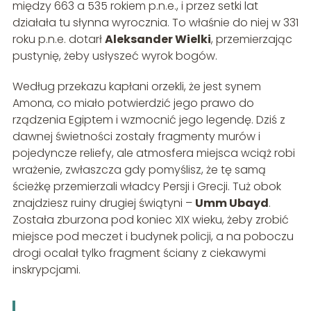
między 663 a 535 rokiem p.n.e., i przez setki lat
działała tu słynna wyrocznia. To właśnie do niej w 331
roku p.n.e. dotarł
Aleksander Wielki
, przemierzając
pustynię, żeby usłyszeć wyrok bogów.
Według przekazu kapłani orzekli, że jest synem
Amona, co miało potwierdzić jego prawo do
rządzenia Egiptem i wzmocnić jego legendę. Dziś z
dawnej świetności zostały fragmenty murów i
pojedyncze reliefy, ale atmosfera miejsca wciąż robi
wrażenie, zwłaszcza gdy pomyślisz, że tę samą
ścieżkę przemierzali władcy Persji i Grecji. Tuż obok
znajdziesz ruiny drugiej świątyni –
Umm Ubayd
.
Została zburzona pod koniec XIX wieku, żeby zrobić
miejsce pod meczet i budynek policji, a na poboczu
drogi ocalał tylko fragment ściany z ciekawymi
inskrypcjami.