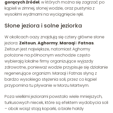
gorących źródeł
, w których można się zagrzać po
kąpieli w zimnej, słonej wodzie, oraz pustynia z
wysokimi wydmami na wyciągnięcie ręki.
Słone jeziora i solne jeziorka
W okolicach oazy znajdują się cztery główne słone
jeziora:
Zeitoun
,
Aghormy
,
Maraqi
i
Fatnas
.
Zeitoun jest największe, natomiast Aghormy
położone na północnym wschodzie często
wybierają lokalne firmy organizujące wyjazdy
zdrowotne, ponieważ wodzie przypisuje się działanie
regenerujące organizm. Maraqi i Fatnas słyną z
bardzo wysokiego stężenia soli, przez co kąpiel
przypomina tu pływanie w Morzu Martwym.
Poza wielkimi jeziorami powstało wiele mniejszych,
turkusowych niecek, które są efektem wydobycia soli
– obok wciąż stoją koparki, a białe hałdy