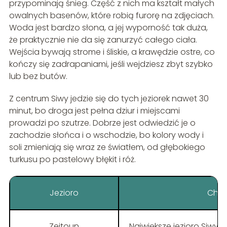
przypominają śnieg. Część z nich ma kształt małych
owalnych basenów, które robią furorę na zdjęciach.
Woda jest bardzo słona, a jej wyporność tak duża,
że praktycznie nie da się zanurzyć całego ciała.
Wejścia bywają strome i śliskie, a krawędzie ostre, co
kończy się zadrapaniami, jeśli wejdziesz zbyt szybko
lub bez butów.
Z centrum Siwy jedzie się do tych jeziorek nawet 30
minut, bo droga jest pełna dziur i miejscami
prowadzi po szutrze. Dobrze jest odwiedzić je o
zachodzie słońca i o wschodzie, bo kolory wody i
soli zmieniają się wraz ze światłem, od głębokiego
turkusu po pastelowy błękit i róż.
Jezioro
Char
Zeitoun
Największe jezioro Siwy, 